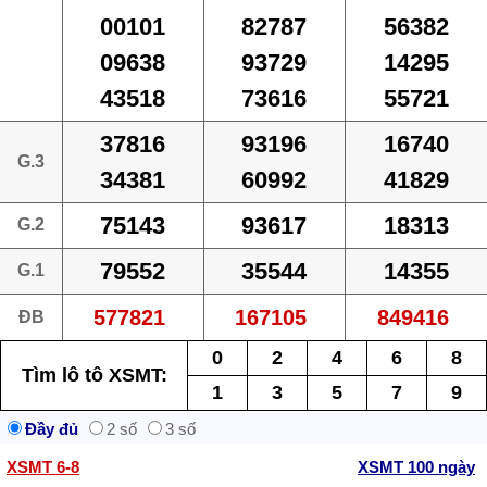
00101
82787
56382
09638
93729
14295
43518
73616
55721
37816
93196
16740
G.3
34381
60992
41829
75143
93617
18313
G.2
79552
35544
14355
G.1
577821
167105
849416
ĐB
0
2
4
6
8
Tìm lô tô XSMT:
1
3
5
7
9
Đầy đủ
2 số
3 số
XSMT 6-8
XSMT 100 ngày