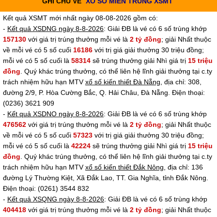
GHI CHÚ VỀ
XỔ SỐ MIỀN TRUNG XSMT
Kết quả XSMT mới nhất ngày 08-08-2026 gồm có:
-
Kết quả XSDNG ngày 8-8-2026
: Giải ĐB là vé có 6 số trùng khớp
157130
với giá trị trúng thưởng mỗi vé là
2 tỷ đồng
; giải Nhất thuộc
về mỗi vé có 5 số cuối
16186
với trị giá giải thưởng 30 triệu đồng;
mỗi vé có 5 số cuối là
58314
sẽ trúng thưởng giải Nhì giá trị
15 triệu
đồng
. Quý khác trúng thưởng, có thể liên hệ lĩnh giải thưởng tại c.ty
trách nhiệm hữu hạn MTV
xổ số kiến thiết Đà Nẵng
, địa chỉ: 308,
đường 2/9, P. Hòa Cường Bắc, Q. Hải Châu, Đà Nẵng. Điện thoại:
(0236) 3621 909
-
Kết quả XSDNO ngày 8-8-2026
: Giải ĐB là vé có 6 số trùng khớp
476562
với giá trị trúng thưởng mỗi vé là
2 tỷ đồng
; giải Nhất thuộc
về mỗi vé có 5 số cuối
57323
với trị giá giải thưởng 30 triệu đồng;
mỗi vé có 5 số cuối là
42224
sẽ trúng thưởng giải Nhì giá trị
15 triệu
đồng
. Quý khác trúng thưởng, có thể liên hệ lĩnh giải thưởng tại c.ty
trách nhiệm hữu hạn MTV
xổ số kiến thiết Đắk Nông
, địa chỉ: 136
đường Lý Thường Kiệt, Xã Đắk Lao, TT. Gia Nghĩa, tỉnh Đắk Nông.
Điện thoại: (0261) 3544 832
-
Kết quả XSQNG ngày 8-8-2026
: Giải ĐB là vé có 6 số trùng khớp
404418
với giá trị trúng thưởng mỗi vé là
2 tỷ đồng
; giải Nhất thuộc