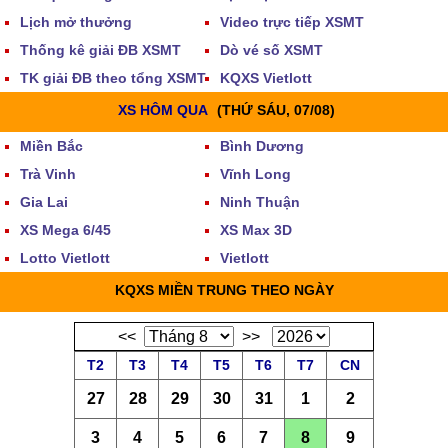
Lịch mở thưởng
Video trực tiếp XSMT
Thống kê giải ĐB XSMT
Dò vé số XSMT
TK giải ĐB theo tổng XSMT
KQXS Vietlott
XS HÔM QUA
(THỨ SÁU, 07/08)
Miền Bắc
Bình Dương
Trà Vinh
Vĩnh Long
Gia Lai
Ninh Thuận
XS Mega 6/45
XS Max 3D
Lotto Vietlott
Vietlott
KQXS MIỀN TRUNG THEO NGÀY
<<
>>
T2
T3
T4
T5
T6
T7
CN
27
28
29
30
31
1
2
3
4
5
6
7
8
9