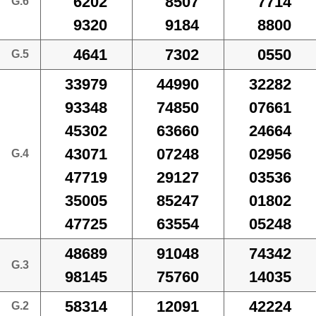
6202
8507
7714
G.6
9320
9184
8800
4641
7302
0550
G.5
33979
44990
32282
93348
74850
07661
45302
63660
24664
43071
07248
02956
G.4
47719
29127
03536
35005
85247
01802
47725
63554
05248
48689
91048
74342
G.3
98145
75760
14035
58314
12091
42224
G.2