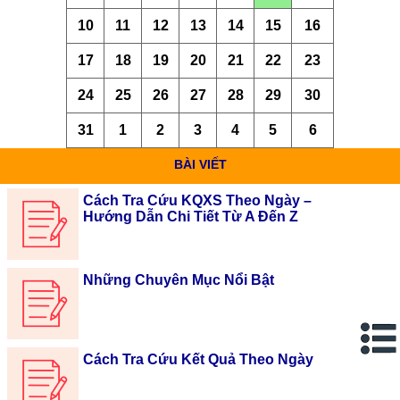
10
11
12
13
14
15
16
17
18
19
20
21
22
23
24
25
26
27
28
29
30
31
1
2
3
4
5
6
BÀI VIẾT
Cách Tra Cứu KQXS Theo Ngày –
Hướng Dẫn Chi Tiết Từ A Đến Z
Những Chuyên Mục Nổi Bật
Cách Tra Cứu Kết Quả Theo Ngày