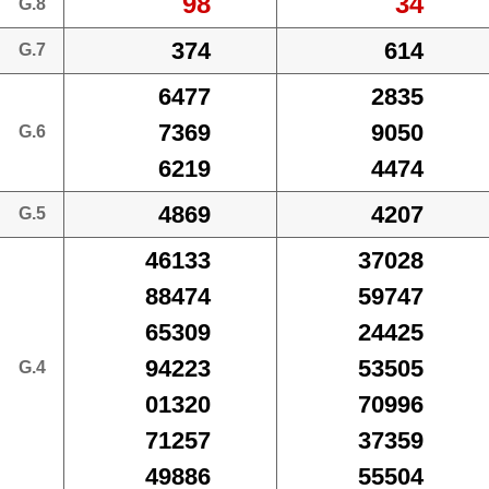
98
34
G.8
374
614
G.7
6477
2835
7369
9050
G.6
6219
4474
4869
4207
G.5
46133
37028
88474
59747
65309
24425
94223
53505
G.4
01320
70996
71257
37359
49886
55504