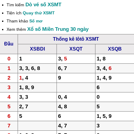
Dò vé số XSMT
Tìm kiếm
Tiện ích
Quay thử XSMT
Tham khảo
Sổ mơ
Xổ số Miền Trung 30 ngày
Xem thêm
Thống kê lôtô XSMT
Đầu
XSBDI
XSQT
XSQB
0
1
3,
5
1, 8
1
3, 3, 6, 8
6, 7
3, 4,
6
2
1
, 4
9
1, 4, 9
3
1, 8, 9
6
4
3, 3
0, 4
0
5
2, 7
4, 8
5
6
5
6
1, 5, 9
7
4, 7
3