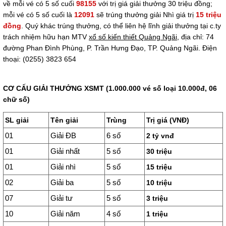
về mỗi vé có 5 số cuối
98155
với trị giá giải thưởng 30 triệu đồng;
mỗi vé có 5 số cuối là
12091
sẽ trúng thưởng giải Nhì giá trị
15 triệu
đồng
. Quý khác trúng thưởng, có thể liên hệ lĩnh giải thưởng tại c.ty
trách nhiệm hữu hạn MTV
xổ số kiến thiết Quảng Ngãi
, địa chỉ: 74
đường Phan Đình Phùng, P. Trần Hưng Đạo, TP. Quảng Ngãi. Điện
thoại: (0255) 3823 654
CƠ CẤU GIẢI THƯỞNG XSMT (1.000.000 vé số loại 10.000đ, 06
chữ số)
SL giải
Tên giải
Trùng
Trị giá (VNĐ)
01
Giải ĐB
6 số
2 tỷ vnđ
01
Giải nhất
5 số
30 triệu
01
Giải nhì
5 số
15 triệu
02
Giải ba
5 số
10 triệu
07
Giải tư
5 số
3 triệu
10
Giải năm
4 số
1 triệu