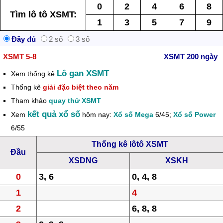
0
2
4
6
8
Tìm lô tô XSMT:
1
3
5
7
9
Đầy đủ
2 số
3 số
XSMT 5-8
XSMT 200 ngày
Lô gan XSMT
Xem thống kê
Thống kê
giải đặc biệt theo năm
Tham khảo
quay thử XSMT
kết quả xổ số
Xem
hôm nay:
Xổ số Mega
6/45;
Xổ số Power
6/55
Thống kê lôtô XSMT
Đầu
XSDNG
XSKH
0
3, 6
0, 4, 8
1
4
2
6, 8, 8