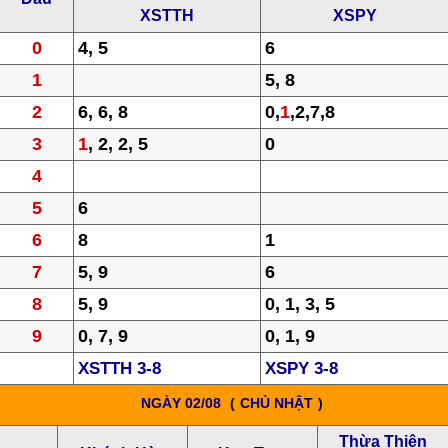
XSTTH
XSPY
0
4, 5
6
1
5, 8
2
6, 6, 8
0,
1
,2,7,8
3
1
, 2, 2, 5
0
4
5
6
6
8
1
7
5, 9
6
8
5, 9
0, 1, 3, 5
9
0, 7, 9
0, 1, 9
XSTTH 3-8
XSPY 3-8
NGÀY 02/08
(
CHỦ NHẬT
)
Thừa Thiên