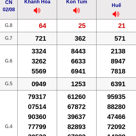
Khánh Hòa
Kon Tum
CN
Huế
02/08
64
25
21
G.8
721
362
571
G.7
3324
8443
2138
3262
6633
8947
G.6
5569
6941
7818
0949
1253
6391
G.5
79317
61260
95935
07514
67872
88280
90360
39637
47466
77799
82893
72092
G.4