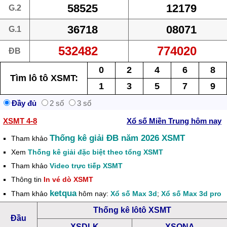
58525
12179
G.2
36718
08071
G.1
532482
774020
ĐB
0
2
4
6
8
Tìm lô tô XSMT:
1
3
5
7
9
Đầy đủ
2 số
3 số
XSMT 4-8
Xổ số Miền Trung hôm nay
Thống kê giải ĐB năm 2026 XSMT
Tham khảo
Xem
Thống kê giải đặc biệt theo tổng XSMT
Tham khảo
Video trực tiếp XSMT
Thông tin
In vé dò XSMT
ketqua
Tham khảo
hôm nay:
Xổ số Max 3d
;
Xổ số Max 3d pro
Thống kê lôtô XSMT
Đầu
XSDLK
XSQNA