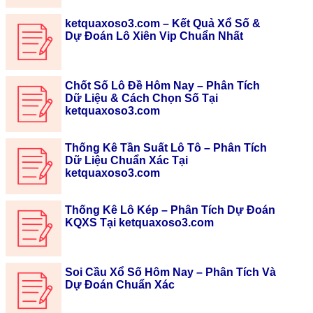
ketquaxoso3.com – Kết Quả Xổ Số &
Dự Đoán Lô Xiên Vip Chuẩn Nhất
Chốt Số Lô Đề Hôm Nay – Phân Tích
Dữ Liệu & Cách Chọn Số Tại
ketquaxoso3.com
Thống Kê Tần Suất Lô Tô – Phân Tích
Dữ Liệu Chuẩn Xác Tại
ketquaxoso3.com
Thống Kê Lô Kép – Phân Tích Dự Đoán
KQXS Tại ketquaxoso3.com
Soi Cầu Xổ Số Hôm Nay – Phân Tích Và
Dự Đoán Chuẩn Xác