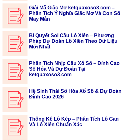
Giải Mã Giấc Mơ ketquaxoso3.com –
Phân Tích Ý Nghĩa Giấc Mơ Và Con Số
May Mắn
Bí Quyết Soi Cầu Lô Xiên – Phương
Pháp Dự Đoán Lô Xiên Theo Dữ Liệu
Mới Nhất
Phân Tích Nhịp Cầu Xổ Số – Đỉnh Cao
Số Hóa Và Dự Đoán Tại
ketquaxoso3.com
Hệ Sinh Thái Số Hóa Xổ Số & Dự Đoán
Đỉnh Cao 2026
Thống Kê Lô Kép – Phân Tích Lô Gan
Và Lô Xiên Chuẩn Xác