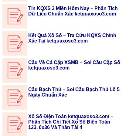
Tin KQXS 3 Miền Hôm Nay – Phân Tích
Dữ Liệu Chuẩn Xác ketquaxoso3.com
Kết Quả Xổ Số – Tra Cứu KQXS Chính
Xác Tại ketquaxoso3.com
Cầu Về Cả Cặp XSMB – Soi Cầu Cặp Số
ketquaxoso3.com
Cầu Bạch Thủ – Soi Cầu Bạch Thủ Lô 5
Ngày Chuẩn Xác
Xổ Số Điện Toán ketquaxoso3.com –
Phân Tích Chi Tiết Xổ Số Điện Toán
123, 6x36 Và Thần Tài 4