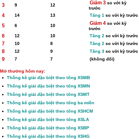
Giảm 3
so với kỳ
3
9
12
trước
4
14
13
Tăng 1
so với kỳ trước
Giảm 4
so với kỳ
5
6
10
trước
6
12
10
Tăng 2
so với kỳ trước
7
10
8
Tăng 2
so với kỳ trước
8
12
9
Tăng 3
so với kỳ trước
9
7
7
(không đổi)
Mở thưởng hôm nay:
Thống kê giải đặc biệt theo tổng XSMB
Thống kê giải đặc biệt theo tổng XSMN
Thống kê giải đặc biệt theo tổng XSMT
Thống kê giải đặc biệt theo tổng ba miền
Thống kê giải đặc biệt theo tổng XSHCM
Thống kê giải đặc biệt theo tổng XSLA
Thống kê giải đặc biệt theo tổng XSBP
Thống kê giải đặc biệt theo tổng XSHG