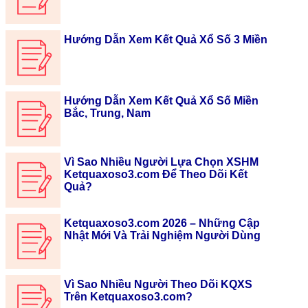
Hướng Dẫn Xem Kết Quả Xổ Số 3 Miền
Hướng Dẫn Xem Kết Quả Xổ Số Miền
Bắc, Trung, Nam
Vì Sao Nhiều Người Lựa Chọn XSHM
Ketquaxoso3.com Để Theo Dõi Kết
Quả?
Ketquaxoso3.com 2026 – Những Cập
Nhật Mới Và Trải Nghiệm Người Dùng
Vì Sao Nhiều Người Theo Dõi KQXS
Trên Ketquaxoso3.com?