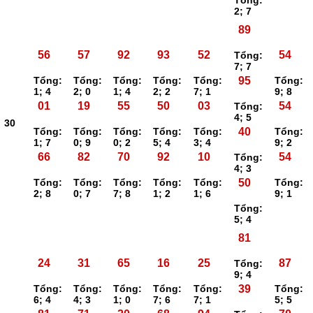
Tổng:
2; 7
89
56
57
92
93
52
54
Tổng:
7; 7
Tổng:
Tổng:
Tổng:
Tổng:
Tổng:
95
Tổng:
1; 4
2; 0
1; 4
2; 2
7; 1
9; 8
01
19
55
50
03
54
Tổng:
4; 5
30
Tổng:
Tổng:
Tổng:
Tổng:
Tổng:
40
Tổng:
1; 7
0; 9
0; 2
5; 4
3; 4
9; 2
66
82
70
92
10
54
Tổng:
4; 3
Tổng:
Tổng:
Tổng:
Tổng:
Tổng:
50
Tổng:
2; 8
0; 7
7; 8
1; 2
1; 6
9; 1
Tổng:
5; 4
81
24
31
65
16
25
87
Tổng:
9; 4
Tổng:
Tổng:
Tổng:
Tổng:
Tổng:
39
Tổng:
6; 4
4; 3
1; 0
7; 6
7; 1
5; 5