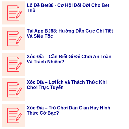
Lô Đề Bet88 - Cơ Hội Đổi Đời Cho Bet
Thủ
Tải App BJ88: Hướng Dẫn Cực Chi Tiết
Và Siêu Tốc
Xóc Đĩa – Cần Biết Gì Để Chơi An Toàn
Và Trách Nhiệm?
Xóc Đĩa – Lợi Ích và Thách Thức Khi
Chơi Trực Tuyến
Xóc Đĩa – Trò Chơi Dân Gian Hay Hình
Thức Cờ Bạc?