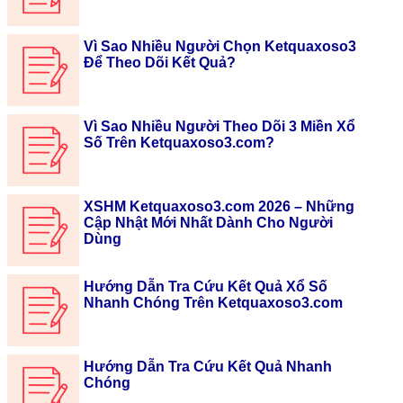
Vì Sao Nhiều Người Chọn Ketquaxoso3
Để Theo Dõi Kết Quả?
Vì Sao Nhiều Người Theo Dõi 3 Miền Xổ
Số Trên Ketquaxoso3.com?
XSHM Ketquaxoso3.com 2026 – Những
Cập Nhật Mới Nhất Dành Cho Người
Dùng
Hướng Dẫn Tra Cứu Kết Quả Xổ Số
Nhanh Chóng Trên Ketquaxoso3.com
Hướng Dẫn Tra Cứu Kết Quả Nhanh
Chóng