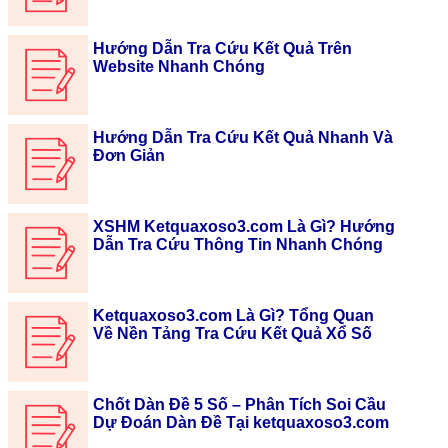
Hướng Dẫn Tra Cứu Kết Quả Trên
Website Nhanh Chóng
Hướng Dẫn Tra Cứu Kết Quả Nhanh Và
Đơn Giản
XSHM Ketquaxoso3.com Là Gì? Hướng
Dẫn Tra Cứu Thông Tin Nhanh Chóng
Ketquaxoso3.com Là Gì? Tổng Quan
Về Nền Tảng Tra Cứu Kết Quả Xổ Số
Chốt Dàn Đề 5 Số – Phân Tích Soi Cầu
Dự Đoán Dàn Đề Tại ketquaxoso3.com