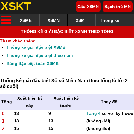
XSKT
Cầu XSMN
Bạch thủ MN
XSMB
XSMN
XSMT
Thống kê
THỐNG KÊ GIẢI ĐẶC BIỆT XSMN THEO TỔNG
Tham khảo thêm:
Thống kê giải đặc biệt XSMB
Thống kê giải đặc biệt theo năm
Bảng đặc biệt tuần XSMB
Thống kê giải đặc biệt Xổ số Miền Nam theo tổng
lô tô (2
số cuối)
Xuất hiện kỳ
Xuất hiện kỳ
Tổng
Thay đổi
này
trước
0
13
9
Tăng 4
so với kỳ trước
1
13
13
(không đổi)
2
15
15
(không đổi)