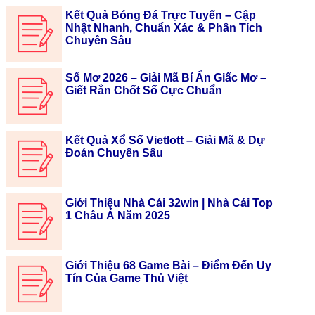
Kết Quả Bóng Đá Trực Tuyến – Cập
Nhật Nhanh, Chuẩn Xác & Phân Tích
Chuyên Sâu
Sổ Mơ 2026 – Giải Mã Bí Ẩn Giấc Mơ –
Giết Rắn Chốt Số Cực Chuẩn
Kết Quả Xổ Số Vietlott – Giải Mã & Dự
Đoán Chuyên Sâu
Giới Thiệu Nhà Cái 32win | Nhà Cái Top
1 Châu Á Năm 2025
Giới Thiệu 68 Game Bài – Điểm Đến Uy
Tín Của Game Thủ Việt