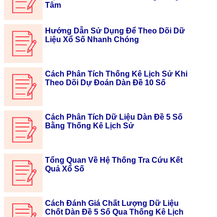
Tâm
Hướng Dẫn Sử Dụng Để Theo Dõi Dữ
Liệu Xổ Số Nhanh Chóng
Cách Phân Tích Thống Kê Lịch Sử Khi
Theo Dõi Dự Đoán Dàn Đề 10 Số
Cách Phân Tích Dữ Liệu Dàn Đề 5 Số
Bằng Thống Kê Lịch Sử
Tổng Quan Về Hệ Thống Tra Cứu Kết
Quả Xổ Số
Cách Đánh Giá Chất Lượng Dữ Liệu
Chốt Dàn Đề 5 Số Qua Thống Kê Lịch