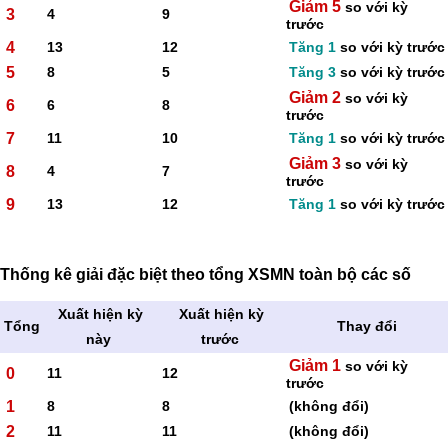
Giảm 5
so với kỳ
3
4
9
trước
4
13
12
Tăng 1
so với kỳ trước
5
8
5
Tăng 3
so với kỳ trước
Giảm 2
so với kỳ
6
6
8
trước
7
11
10
Tăng 1
so với kỳ trước
Giảm 3
so với kỳ
8
4
7
trước
9
13
12
Tăng 1
so với kỳ trước
Thống kê giải đặc biệt theo tổng XSMN
toàn bộ các số
Xuất hiện kỳ
Xuất hiện kỳ
Tổng
Thay đổi
này
trước
Giảm 1
so với kỳ
0
11
12
trước
1
8
8
(không đổi)
2
11
11
(không đổi)