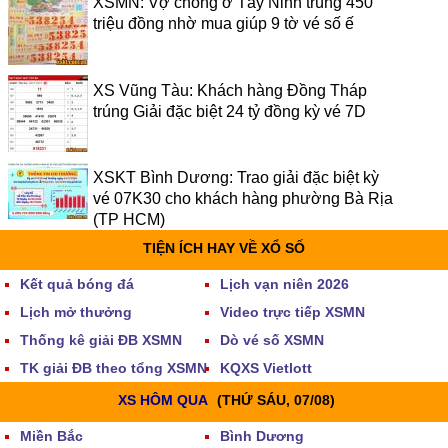
XSMN: Vợ chồng ở Tây Ninh trúng 450
triệu đồng nhờ mua giúp 9 tờ vé số ế
XS Vũng Tàu: Khách hàng Đồng Tháp
trúng Giải đặc biệt 24 tỷ đồng kỳ vé 7D
XSKT Bình Dương: Trao giải đặc biệt kỳ
vé 07K30 cho khách hàng phường Bà Rịa
(TP HCM)
TIỆN ÍCH HAY VỀ XỔ SỐ
Kết quả bóng đá
Lịch vạn niên 2026
Lịch mở thưởng
Video trực tiếp XSMN
Thống kê giải ĐB XSMN
Dò vé số XSMN
TK giải ĐB theo tổng XSMN
KQXS Vietlott
XS HÔM QUA
(THỨ SÁU, 07/08)
Miền Bắc
Bình Dương