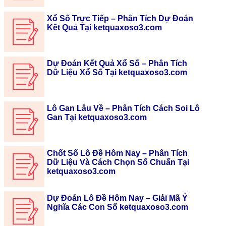
Xổ Số Trực Tiếp – Phân Tích Dự Đoán
Kết Quả Tại ketquaxoso3.com
Dự Đoán Kết Quả Xổ Số – Phân Tích
Dữ Liệu Xổ Số Tại ketquaxoso3.com
Lô Gan Lâu Về – Phân Tích Cách Soi Lô
Gan Tại ketquaxoso3.com
Chốt Số Lô Đề Hôm Nay – Phân Tích
Dữ Liệu Và Cách Chọn Số Chuẩn Tại
ketquaxoso3.com
Dự Đoán Lô Đề Hôm Nay – Giải Mã Ý
Nghĩa Các Con Số ketquaxoso3.com