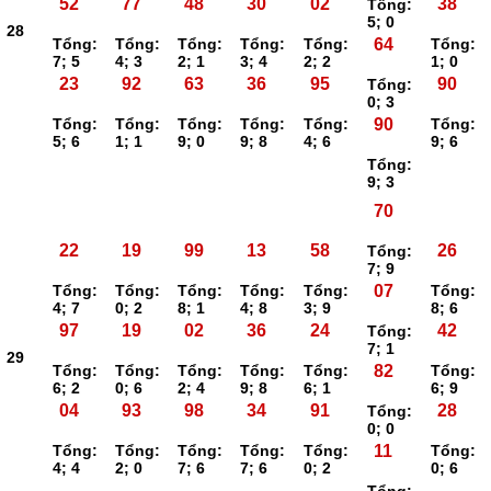
52
77
48
30
02
38
Tổng:
5; 0
28
Tổng:
Tổng:
Tổng:
Tổng:
Tổng:
64
Tổng:
7; 5
4; 3
2; 1
3; 4
2; 2
1; 0
23
92
63
36
95
90
Tổng:
0; 3
Tổng:
Tổng:
Tổng:
Tổng:
Tổng:
90
Tổng:
5; 6
1; 1
9; 0
9; 8
4; 6
9; 6
Tổng:
9; 3
70
22
19
99
13
58
26
Tổng:
7; 9
Tổng:
Tổng:
Tổng:
Tổng:
Tổng:
07
Tổng:
4; 7
0; 2
8; 1
4; 8
3; 9
8; 6
97
19
02
36
24
42
Tổng:
7; 1
29
Tổng:
Tổng:
Tổng:
Tổng:
Tổng:
82
Tổng:
6; 2
0; 6
2; 4
9; 8
6; 1
6; 9
04
93
98
34
91
28
Tổng:
0; 0
Tổng:
Tổng:
Tổng:
Tổng:
Tổng:
11
Tổng:
4; 4
2; 0
7; 6
7; 6
0; 2
0; 6