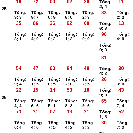
18
72
00
62
20
11
Tổng:
2; 4
25
Tổng:
Tổng:
Tổng:
Tổng:
Tổng:
33
Tổng:
9; 8
9; 7
0; 9
8; 0
2; 3
2; 2
35
86
36
92
00
13
Tổng:
6; 3
Tổng:
Tổng:
Tổng:
Tổng:
Tổng:
90
Tổng:
8; 1
4; 0
9; 2
1; 3
0; 9
4; 9
Tổng:
9; 3
31
54
47
60
84
48
30
Tổng:
4; 2
Tổng:
Tổng:
Tổng:
Tổng:
Tổng:
36
Tổng:
9; 4
1; 5
6; 5
2; 6
2; 5
3; 0
22
15
14
53
18
43
Tổng:
9; 8
26
Tổng:
Tổng:
Tổng:
Tổng:
Tổng:
65
Tổng:
4; 4
6; 6
5; 1
8; 3
9; 6
7; 4
73
31
07
13
21
52
Tổng:
1; 6
Tổng:
Tổng:
Tổng:
Tổng:
Tổng:
30
Tổng:
0; 4
4; 0
7; 5
4; 2
3; 3
7; 2