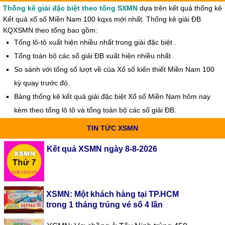
Thống kê giải đặc biệt theo tổng SXMN
dựa trên kết quả thống kê
Kết quả xổ số Miền Nam 100 kqxs mới nhất. Thống kê giải ĐB
KQXSMN theo tổng bao gồm:
Tổng lô-tô xuất hiện nhiều nhất trong giải đặc biệt .
Tổng toàn bộ các số giải ĐB xuất hiện nhiều nhất .
So sánh với tổng số lượt về của Xổ số kiến thiết Miền Nam 100
kỳ quay trước đó.
Bảng thống kê kết quả giải đặc biệt Xổ số Miền Nam hôm nay
kèm theo tổng lô tô và tổng toàn bộ các số giải ĐB.
TIN TỨC XSMN
Kết quả XSMN ngày 8-8-2026
XSMN: Một khách hàng tại TP.HCM
trong 1 tháng trúng vé số 4 lần