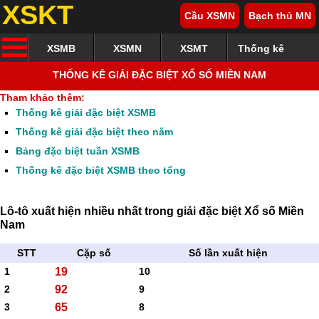
XSKT
Cầu XSMN
Bạch thủ MN
XSMB
XSMN
XSMT
Thống kê
THỐNG KÊ GIẢI ĐẶC BIỆT XỔ SỐ MIỀN NAM
Tham khảo thêm:
Thống kê giải đặc biệt XSMB
Thống kê giải đặc biệt theo năm
Bảng đặc biệt tuần XSMB
Thống kê đặc biệt XSMB theo tổng
Lô-tô xuất hiện nhiều nhất trong giải đặc biệt Xổ số Miền
Nam
STT
Cặp số
Số lần xuất hiện
1
19
10
2
92
9
3
65
8