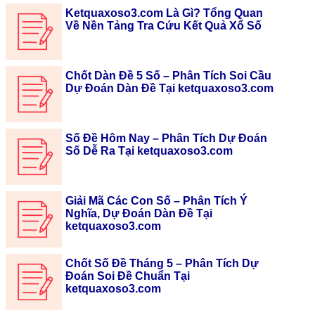
Ketquaxoso3.com Là Gì? Tổng Quan
Về Nền Tảng Tra Cứu Kết Quả Xổ Số
Chốt Dàn Đề 5 Số – Phân Tích Soi Cầu
Dự Đoán Dàn Đề Tại ketquaxoso3.com
Số Đề Hôm Nay – Phân Tích Dự Đoán
Số Dễ Ra Tại ketquaxoso3.com
Giải Mã Các Con Số – Phân Tích Ý
Nghĩa, Dự Đoán Dàn Đề Tại
ketquaxoso3.com
Chốt Số Đề Tháng 5 – Phân Tích Dự
Đoán Soi Đề Chuẩn Tại
ketquaxoso3.com