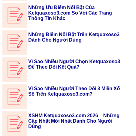
Những Ưu Điểm Nổi Bật Của
Ketquaxoso3.com So Với Các Trang
Thông Tin Khác
Những Điểm Nổi Bật Trên Ketquaxoso3
Dành Cho Người Dùng
Vì Sao Nhiều Người Chọn Ketquaxoso3
Để Theo Dõi Kết Quả?
Vì Sao Nhiều Người Theo Dõi 3 Miền Xổ
Số Trên Ketquaxoso3.com?
XSHM Ketquaxoso3.com 2026 – Những
Cập Nhật Mới Nhất Dành Cho Người
Dùng