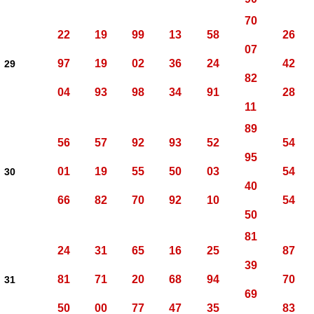
70
22
19
99
13
58
26
07
97
19
02
36
24
42
29
82
04
93
98
34
91
28
11
89
56
57
92
93
52
54
95
01
19
55
50
03
54
30
40
66
82
70
92
10
54
50
81
24
31
65
16
25
87
39
81
71
20
68
94
70
31
69
50
00
77
47
35
83