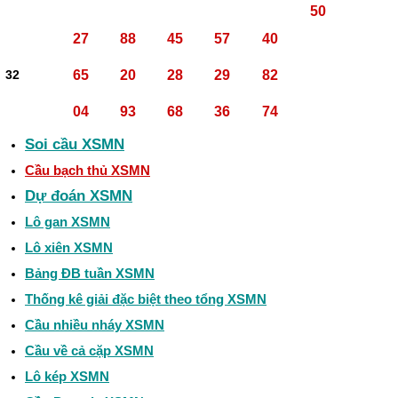
50
27
88
45
57
40
32
65
20
28
29
82
04
93
68
36
74
Soi cầu XSMN
Cầu bạch thủ XSMN
Dự đoán XSMN
Lô gan XSMN
Lô xiên XSMN
Bảng ĐB tuần XSMN
Thống kê giải đặc biệt theo tổng XSMN
Cầu nhiều nháy XSMN
Cầu về cả cặp XSMN
Lô kép XSMN