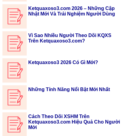
Ketquaxoso3.com 2026 – Những Cập
Nhật Mới Và Trải Nghiệm Người Dùng
Vì Sao Nhiều Người Theo Dõi KQXS
Trên Ketquaxoso3.com?
Ketquaxoso3 2026 Có Gì Mới?
Những Tính Năng Nổi Bật Mới Nhất
Cách Theo Dõi XSHM Trên
Ketquaxoso3.com Hiệu Quả Cho Người
Mới