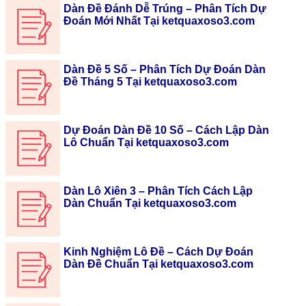
Dàn Đề Đánh Dễ Trúng – Phân Tích Dự
Đoán Mới Nhất Tại ketquaxoso3.com
Dàn Đề 5 Số – Phân Tích Dự Đoán Dàn
Đề Tháng 5 Tại ketquaxoso3.com
Dự Đoán Dàn Đề 10 Số – Cách Lập Dàn
Lô Chuẩn Tại ketquaxoso3.com
Dàn Lô Xiên 3 – Phân Tích Cách Lập
Dàn Chuẩn Tại ketquaxoso3.com
Kinh Nghiệm Lô Đề – Cách Dự Đoán
Dàn Đề Chuẩn Tại ketquaxoso3.com