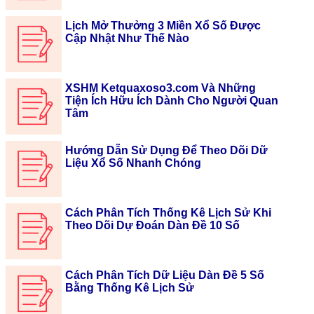
Lịch Mở Thưởng 3 Miền Xổ Số Được
Cập Nhật Như Thế Nào
XSHM Ketquaxoso3.com Và Những
Tiện Ích Hữu Ích Dành Cho Người Quan
Tâm
Hướng Dẫn Sử Dụng Để Theo Dõi Dữ
Liệu Xổ Số Nhanh Chóng
Cách Phân Tích Thống Kê Lịch Sử Khi
Theo Dõi Dự Đoán Dàn Đề 10 Số
Cách Phân Tích Dữ Liệu Dàn Đề 5 Số
Bằng Thống Kê Lịch Sử