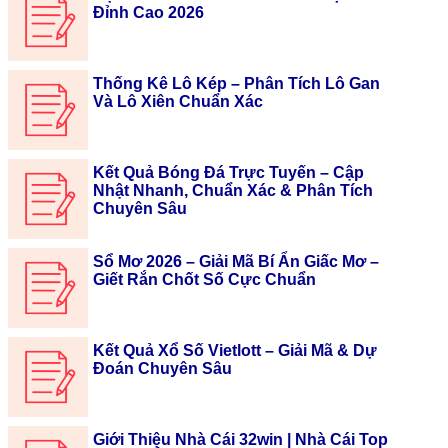
Đỉnh Cao 2026
Thống Kê Lô Kép – Phân Tích Lô Gan
Và Lô Xiên Chuẩn Xác
Kết Quả Bóng Đá Trực Tuyến – Cập
Nhật Nhanh, Chuẩn Xác & Phân Tích
Chuyên Sâu
Sổ Mơ 2026 – Giải Mã Bí Ẩn Giấc Mơ –
Giết Rắn Chốt Số Cực Chuẩn
Kết Quả Xổ Số Vietlott – Giải Mã & Dự
Đoán Chuyên Sâu
Giới Thiệu Nhà Cái 32win | Nhà Cái Top