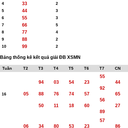
4
33
2
5
44
3
6
55
3
7
66
5
8
77
4
9
88
2
10
99
2
Bảng thống kê kết quả giải ĐB XSMN
Tuần
T2
T3
T4
T5
T6
T7
CN
55
94
03
54
23
44
92
05
88
76
74
57
65
16
56
50
11
18
60
27
89
57
06
34
80
53
23
86