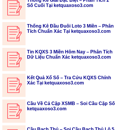
Thống Kê Giải Đặc Biệt – Phân Tích 2
Số Cuối Tại ketquaxoso3.com
Thống Kê Đầu Đuôi Loto 3 Miền – Phân
Tích Chuẩn Xác Tại ketquaxoso3.com
Tin KQXS 3 Miền Hôm Nay – Phân Tích
Dữ Liệu Chuẩn Xác ketquaxoso3.com
Kết Quả Xổ Số – Tra Cứu KQXS Chính
Xác Tại ketquaxoso3.com
Cầu Về Cả Cặp XSMB – Soi Cầu Cặp Số
ketquaxoso3.com
Cầu Bạch Thủ – Soi Cầu Bạch Thủ Lô 5