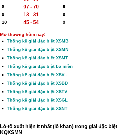
8
07 - 70
9
9
13 - 31
9
10
45 - 54
9
Mở thưởng hôm nay:
Thống kê giải đặc biệt XSMB
Thống kê giải đặc biệt XSMN
Thống kê giải đặc biệt XSMT
Thống kê giải đặc biệt ba miền
Thống kê giải đặc biệt XSVL
Thống kê giải đặc biệt XSBD
Thống kê giải đặc biệt XSTV
Thống kê giải đặc biệt XSGL
Thống kê giải đặc biệt XSNT
Lô-tô xuất hiện ít nhất (lô khan) trong giải đặc biệt
KQXSMN