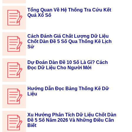
Tổng Quan Về Hệ Thống Tra Cứu Kết
Quả Xổ Số
Cách Đánh Giá Chất Lượng Dữ Liệu
Chốt Dàn Đề 5 Số Qua Thống Kê Lịch
Sử
Dự Đoán Dàn Đề 10 Số Là Gì? Cách
Đọc Dữ Liệu Cho Người Mới
Hướng Dẫn Đọc Bảng Thống Kê Dữ
Liệu
Xu Hướng Phân Tích Dữ Liệu Chốt Dàn
Đề 5 Số Năm 2026 Và Những Điều Cần
Biết