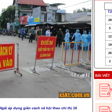
T2
28
5
12
19
26
2
BÀI VIẾT
gãi áp dụng giãn cách xã hội theo chỉ thị 16