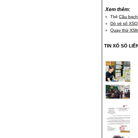
Xem thêm:
.
Tkê
Cầu bạch
Dò vé số XS
Quay thử XS
TIN XỔ SỐ LIÊ