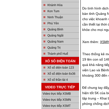
Khánh Hòa
Do tình hình dịch
Kon Tum
bàn tỉnh Quảng N
Ninh Thuận
cho việc khoanh v
Phú Yên
cần thiết tại th
Quảng Bình
khỏe cho mọi ng
Quảng Ngãi
Quảng Nam
Xem thêm:
XSMN
Quảng Trị
Thành phố Huế
Theo thống kê m
19 lên con số 146
XỔ SỐ ĐIỆN TOÁN
quá khả năng tiế
Xổ số điện toán 123
viện Lao và Bệnh
Xổ số điện toán 6x36
khoảng 300 đến 
Xổ số thần tài 4
VIDEO TRỰC TIẾP
Để chung tay đẩy
hiện tốt 5K của 
Video trực tiếp XSMB
tập trung – Khai 
Video trực tiếp XSMN
phòng chống dịc
Video trực tiếp XSMT