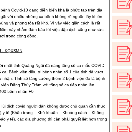
 bệnh Covid-19 đang diễn biến khá là phức tạp trên địa
gãi với nhiều những ca bệnh không rõ nguồn lây khiến
ùng và phong tỏa rất khó. Vì vậy việc giãn cách là rất
ời điểm này nhằm đảm bảo tốt việc dập dịch cũng như sức
ười trong cộng đồng.
 - KQXSMN
ới nhất tỉnh Quảng Ngãi đã nâng tổng số ca mắc COVID-
 ca. Bệnh viện điều trị bệnh nhân số 1 của tỉnh đã vượt
p nhận. Tỉnh sẽ tăng cường thêm 2 bệnh viện đó là bệnh
 viện Đặng Thùy Trâm với tổng số ca tiếp nhận lên
400 bệnh nhân F0
 lùi dịch covid người dân không được chủ quan cần thực
bộ y tế (Khẩu trang – Khử khuẩn – Khoảng cách – Không
báo y tế), các địa phương thì cần phải quyết liệt hơn trong
h.