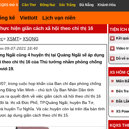
KQXS thứ 4
Cần Thơ
Đồng Nai
Sóc Trăng
Đà Nẵng
Khánh Hòa
ống kê
Vietlott
Lịch vạn niên
hực hiện giãn cách xã hội theo chỉ thị 16
TIỆN ÍCH
ức
>
XSMT
>
XSQNG
Kết quả
m 09-07-2021 18:40
Video t
g Ngãi cùng 4 huyện thị tại Quảng Ngãi sẽ áp dụng
Dò vé 
ội theo chỉ thị 16 của Thủ tướng nhằm phòng chống
ovid-19.
XS HÔM 
Miền B
/07, trong cuộc họp khẩn của Ban chỉ đạo phòng chống
ng Đặng Văn Minh - chủ tịch Ủy Ban Nhân Dân tỉnh
Bến Tre
 ra quyết định về việc giãn cách xã hội theo chỉ thị 16
Đắk Lắ
 đó là: thị xã Đức Phổ, TP.Quảng Ngãi, huyện Ba Tơ,
à huyện Tư Nghĩa. Và các huyện còn lại trên địa bàn tỉnh
XS Pow
ợc áp dụng giãn cách theo chỉ thị 15.
KQXS TH