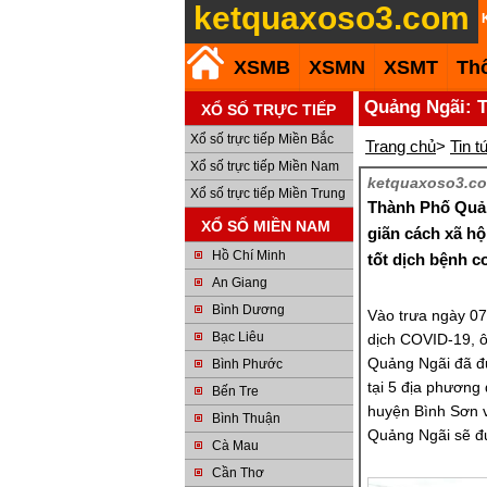
ketquaxoso3.com
XSMB
XSMN
XSMT
Th
Quảng Ngãi: T
XỔ SỐ TRỰC TIẾP
Xổ số trực tiếp Miền Bắc
Trang chủ
>
Tin t
Xổ số trực tiếp Miền Nam
ketquaxoso3.co
Xổ số trực tiếp Miền Trung
Thành Phố Quản
XỔ SỐ MIỀN NAM
giãn cách xã h
Hồ Chí Minh
tốt dịch bệnh c
An Giang
Bình Dương
Vào trưa ngày 07
Bạc Liêu
dịch COVID-19, ô
Quảng Ngãi đã đưa
Bình Phước
tại 5 địa phương
Bến Tre
huyện Bình Sơn v
Bình Thuận
Quảng Ngãi sẽ đư
Cà Mau
Cần Thơ