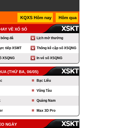
KQXS Hôm nay
Hôm qua
 HAY VỀ XỔ SỐ
 bóng đá
Lịch mở thưởng
rực tiếp XSMT
Thống kê cặp số XSQNG
số XSQNG
In vé số XSQNG
QUA
(THỨ BA, 06/05)
ắc
Bạc Liêu
Vũng Tàu
k
Quảng Nam
er
Max 3D Pro
EO NGÀY