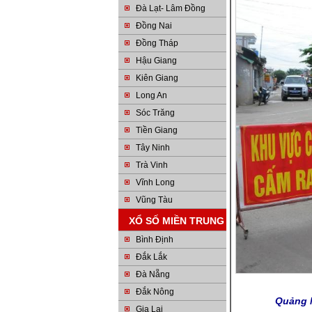
Đà Lạt- Lâm Đồng
Đồng Nai
Đồng Tháp
Hậu Giang
Kiên Giang
Long An
Sóc Trăng
Tiền Giang
Tây Ninh
Trà Vinh
Vĩnh Long
Vũng Tàu
XỔ SỐ MIỀN TRUNG
Bình Định
Đắk Lắk
Đà Nẵng
Đắk Nông
Quảng N
Gia Lai