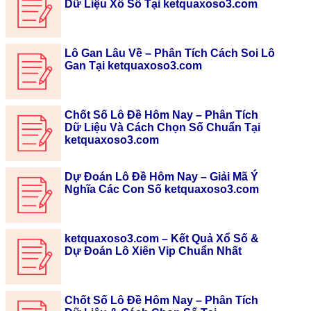
Dữ Liệu Xổ Số Tại ketquaxoso3.com
Lô Gan Lâu Về – Phân Tích Cách Soi Lô
Gan Tại ketquaxoso3.com
Chốt Số Lô Đề Hôm Nay – Phân Tích
Dữ Liệu Và Cách Chọn Số Chuẩn Tại
ketquaxoso3.com
Dự Đoán Lô Đề Hôm Nay – Giải Mã Ý
Nghĩa Các Con Số ketquaxoso3.com
ketquaxoso3.com – Kết Quả Xổ Số &
Dự Đoán Lô Xiên Vip Chuẩn Nhất
Chốt Số Lô Đề Hôm Nay – Phân Tích