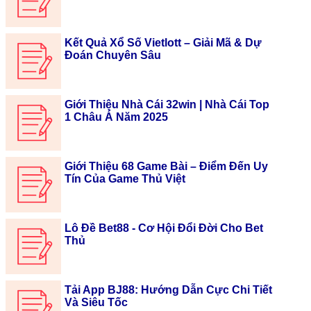
Kết Quả Xổ Số Vietlott – Giải Mã & Dự
Đoán Chuyên Sâu
Giới Thiệu Nhà Cái 32win | Nhà Cái Top
1 Châu Á Năm 2025
Giới Thiệu 68 Game Bài – Điểm Đến Uy
Tín Của Game Thủ Việt
Lô Đề Bet88 - Cơ Hội Đổi Đời Cho Bet
Thủ
Tải App BJ88: Hướng Dẫn Cực Chi Tiết
Và Siêu Tốc