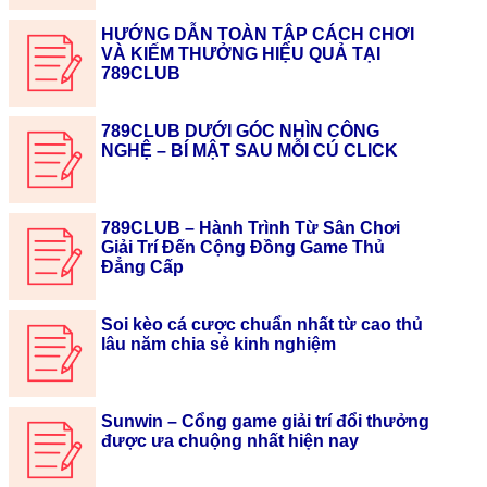
HƯỚNG DẪN TOÀN TẬP CÁCH CHƠI
VÀ KIẾM THƯỞNG HIỆU QUẢ TẠI
789CLUB
789CLUB DƯỚI GÓC NHÌN CÔNG
NGHỆ – BÍ MẬT SAU MỖI CÚ CLICK
789CLUB – Hành Trình Từ Sân Chơi
Giải Trí Đến Cộng Đồng Game Thủ
Đẳng Cấp
Soi kèo cá cược chuẩn nhất từ cao thủ
lâu năm chia sẻ kinh nghiệm
Sunwin – Cổng game giải trí đổi thưởng
được ưa chuộng nhất hiện nay