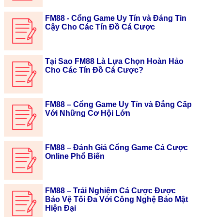
FM88 - Cổng Game Uy Tín và Đáng Tin
Cậy Cho Các Tín Đồ Cá Cược
Tại Sao FM88 Là Lựa Chọn Hoàn Hảo
Cho Các Tín Đồ Cá Cược?
FM88 – Cổng Game Uy Tín và Đẳng Cấp
Với Những Cơ Hội Lớn
FM88 – Đánh Giá Cổng Game Cá Cược
Online Phổ Biến
FM88 – Trải Nghiệm Cá Cược Được
Bảo Vệ Tối Đa Với Công Nghệ Bảo Mật
Hiện Đại