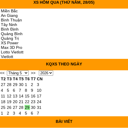
XS HÔM QUA
(THỨ NĂM, 28/05)
Miền Bắc
An Giang
Bình Thuận
Tây Ninh
Bình Định
Quảng Bình
Quảng Trị
XS Power
Max 3D Pro
Lotto Vietlott
Vietlott
KQXS THEO NGÀY
<<
>>
T2
T3
T4
T5
T6
T7
CN
27
28
29
30
1
2
3
4
5
6
7
8
9
10
11
12
13
14
15
16
17
18
19
20
21
22
23
24
25
26
27
28
29
30
31
1
2
3
4
5
6
7
BÀI VIẾT