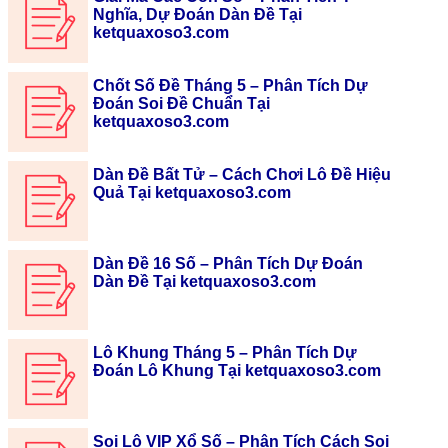
Nghĩa, Dự Đoán Dàn Đề Tại
ketquaxoso3.com
Chốt Số Đề Tháng 5 – Phân Tích Dự
Đoán Soi Đề Chuẩn Tại
ketquaxoso3.com
Dàn Đề Bất Tử – Cách Chơi Lô Đề Hiệu
Quả Tại ketquaxoso3.com
Dàn Đề 16 Số – Phân Tích Dự Đoán
Dàn Đề Tại ketquaxoso3.com
Lô Khung Tháng 5 – Phân Tích Dự
Đoán Lô Khung Tại ketquaxoso3.com
Soi Lô VIP Xổ Số – Phân Tích Cách Soi