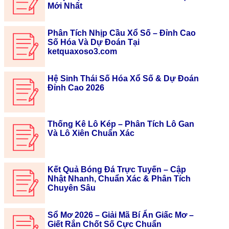
Mới Nhất
Phân Tích Nhịp Cầu Xổ Số – Đỉnh Cao
Số Hóa Và Dự Đoán Tại
ketquaxoso3.com
Hệ Sinh Thái Số Hóa Xổ Số & Dự Đoán
Đỉnh Cao 2026
Thống Kê Lô Kép – Phân Tích Lô Gan
Và Lô Xiên Chuẩn Xác
Kết Quả Bóng Đá Trực Tuyến – Cập
Nhật Nhanh, Chuẩn Xác & Phân Tích
Chuyên Sâu
Sổ Mơ 2026 – Giải Mã Bí Ẩn Giấc Mơ –
Giết Rắn Chốt Số Cực Chuẩn