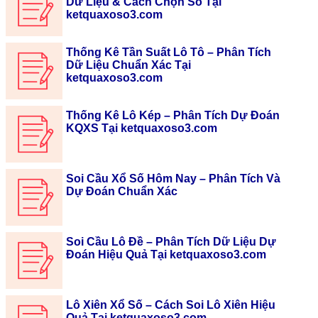
Dữ Liệu & Cách Chọn Số Tại
ketquaxoso3.com
Thống Kê Tần Suất Lô Tô – Phân Tích
Dữ Liệu Chuẩn Xác Tại
ketquaxoso3.com
Thống Kê Lô Kép – Phân Tích Dự Đoán
KQXS Tại ketquaxoso3.com
Soi Cầu Xổ Số Hôm Nay – Phân Tích Và
Dự Đoán Chuẩn Xác
Soi Cầu Lô Đề – Phân Tích Dữ Liệu Dự
Đoán Hiệu Quả Tại ketquaxoso3.com
Lô Xiên Xổ Số – Cách Soi Lô Xiên Hiệu
Quả Tại ketquaxoso3.com