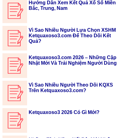
Hướng Dẫn Xem Kết Quả Xổ Số Miền
Bắc, Trung, Nam
Vì Sao Nhiều Người Lựa Chọn XSHM
Ketquaxoso3.com Để Theo Dõi Kết
Quả?
Ketquaxoso3.com 2026 – Những Cập
Nhật Mới Và Trải Nghiệm Người Dùng
Vì Sao Nhiều Người Theo Dõi KQXS
Trên Ketquaxoso3.com?
Ketquaxoso3 2026 Có Gì Mới?