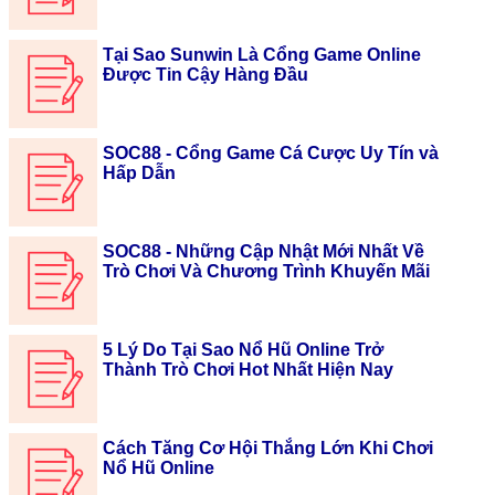
Tại Sao Sunwin Là Cổng Game Online
Được Tin Cậy Hàng Đầu
SOC88 - Cổng Game Cá Cược Uy Tín và
Hấp Dẫn
SOC88 - Những Cập Nhật Mới Nhất Về
Trò Chơi Và Chương Trình Khuyến Mãi
5 Lý Do Tại Sao Nổ Hũ Online Trở
Thành Trò Chơi Hot Nhất Hiện Nay
Cách Tăng Cơ Hội Thắng Lớn Khi Chơi
Nổ Hũ Online