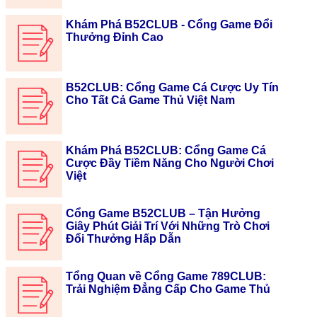
Khám Phá B52CLUB - Cổng Game Đổi
Thưởng Đỉnh Cao
B52CLUB: Cổng Game Cá Cược Uy Tín
Cho Tất Cả Game Thủ Việt Nam
Khám Phá B52CLUB: Cổng Game Cá
Cược Đầy Tiềm Năng Cho Người Chơi
Việt
Cổng Game B52CLUB – Tận Hưởng
Giây Phút Giải Trí Với Những Trò Chơi
Đổi Thưởng Hấp Dẫn
Tổng Quan về Cổng Game 789CLUB:
Trải Nghiệm Đẳng Cấp Cho Game Thủ