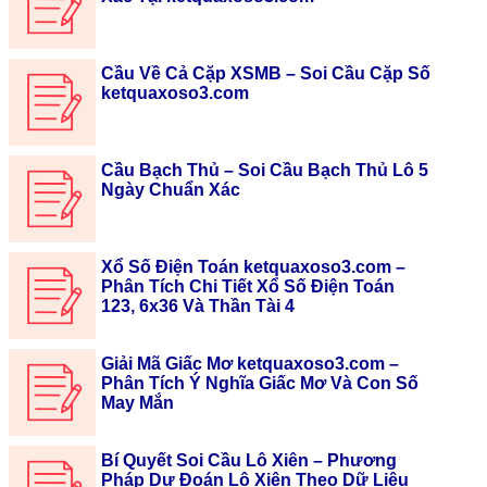
Cầu Về Cả Cặp XSMB – Soi Cầu Cặp Số
ketquaxoso3.com
Cầu Bạch Thủ – Soi Cầu Bạch Thủ Lô 5
Ngày Chuẩn Xác
Xổ Số Điện Toán ketquaxoso3.com –
Phân Tích Chi Tiết Xổ Số Điện Toán
123, 6x36 Và Thần Tài 4
Giải Mã Giấc Mơ ketquaxoso3.com –
Phân Tích Ý Nghĩa Giấc Mơ Và Con Số
May Mắn
Bí Quyết Soi Cầu Lô Xiên – Phương
Pháp Dự Đoán Lô Xiên Theo Dữ Liệu