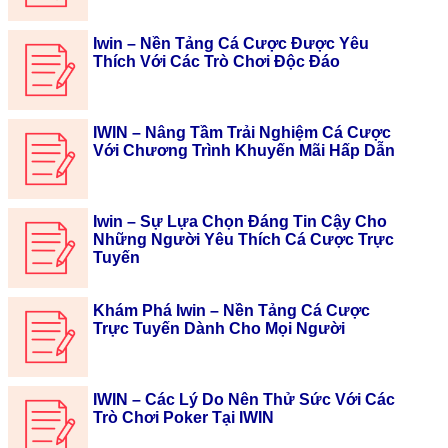
Iwin – Nền Tảng Cá Cược Được Yêu
Thích Với Các Trò Chơi Độc Đáo
IWIN – Nâng Tầm Trải Nghiệm Cá Cược
Với Chương Trình Khuyến Mãi Hấp Dẫn
Iwin – Sự Lựa Chọn Đáng Tin Cậy Cho
Những Người Yêu Thích Cá Cược Trực
Tuyến
Khám Phá Iwin – Nền Tảng Cá Cược
Trực Tuyến Dành Cho Mọi Người
IWIN – Các Lý Do Nên Thử Sức Với Các
Trò Chơi Poker Tại IWIN