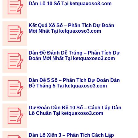
Dàn Lô 10 Số Tại ketquaxoso3.com
Kết Quả Xổ Số – Phân Tích Dự Đoán
Mới Nhất Tại ketquaxoso3.com
Dàn Đề Đánh Dễ Trúng – Phân Tích Dự
Đoán Mới Nhất Tại ketquaxoso3.com
Dàn Đề 5 Số – Phân Tích Dự Đoán Dàn
Đề Tháng 5 Tại ketquaxoso3.com
Dự Đoán Dàn Đề 10 Số – Cách Lập Dàn
Lô Chuẩn Tại ketquaxoso3.com
Dàn Lô Xiên 3 – Phân Tích Cách Lập