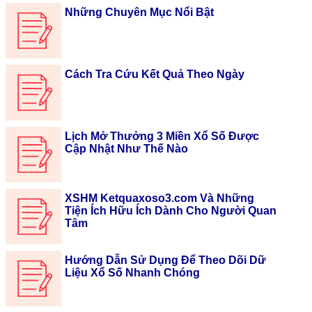
Những Chuyên Mục Nổi Bật
Cách Tra Cứu Kết Quả Theo Ngày
Lịch Mở Thưởng 3 Miền Xổ Số Được
Cập Nhật Như Thế Nào
XSHM Ketquaxoso3.com Và Những
Tiện Ích Hữu Ích Dành Cho Người Quan
Tâm
Hướng Dẫn Sử Dụng Để Theo Dõi Dữ
Liệu Xổ Số Nhanh Chóng