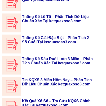
Thống Kê Lô Tô – Phân Tích Dữ Liệu
Chuẩn Xác Tại ketquaxoso3.com
Thống Kê Giải Đặc Biệt – Phân Tích 2
Số Cuối Tại ketquaxoso3.com
Thống Kê Đầu Đuôi Loto 3 Miền – Phân
Tích Chuẩn Xác Tại ketquaxoso3.com
Tin KQXS 3 Miền Hôm Nay – Phân Tích
Dữ Liệu Chuẩn Xác ketquaxoso3.com
Kết Quả Xổ Số – Tra Cứu KQXS Chính
Xác Tại ketquaxoso3.com