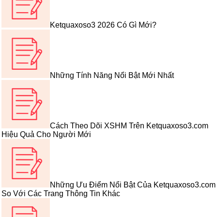
Ketquaxoso3 2026 Có Gì Mới?
Những Tính Năng Nổi Bật Mới Nhất
Cách Theo Dõi XSHM Trên Ketquaxoso3.com
Hiệu Quả Cho Người Mới
Những Ưu Điểm Nổi Bật Của Ketquaxoso3.com
So Với Các Trang Thông Tin Khác