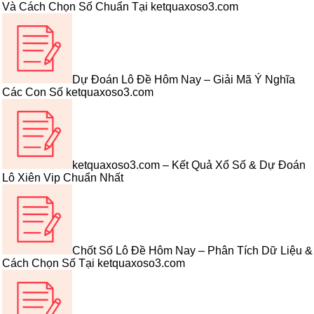
Và Cách Chọn Số Chuẩn Tại ketquaxoso3.com
Dự Đoán Lô Đề Hôm Nay – Giải Mã Ý Nghĩa
Các Con Số ketquaxoso3.com
ketquaxoso3.com – Kết Quả Xổ Số & Dự Đoán
Lô Xiên Vip Chuẩn Nhất
Chốt Số Lô Đề Hôm Nay – Phân Tích Dữ Liệu &
Cách Chọn Số Tại ketquaxoso3.com