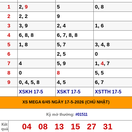
1
2,
9
5
0, 8
2
2, 2
9
3
3, 9
2, 4
1, 6
4
6, 8, 8
6, 7, 8, 8
5
1, 8
5, 7
3, 4, 8
6
2, 5
0
7
4
5, 9
1,
4
, 7
8
0
8
5, 5
9
0, 4, 5, 8
4, 5
6, 7
XSKH 17-5
XSKT 17-5
XSTTH 17-5
XS MEGA 6/45
NGÀY 17-5-2026
(
CHỦ NHẬT
)
Kỳ mở thưởng:
#01511
04 08 13 15 27 31
Kết
quả