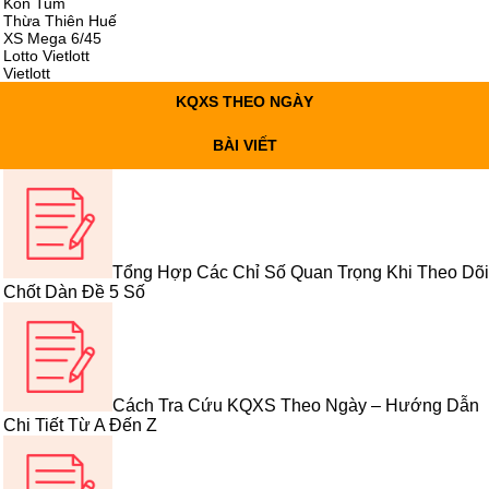
Kon Tum
Thừa Thiên Huế
XS Mega 6/45
Lotto Vietlott
Vietlott
KQXS THEO NGÀY
BÀI VIẾT
Tổng Hợp Các Chỉ Số Quan Trọng Khi Theo Dõi
Chốt Dàn Đề 5 Số
Cách Tra Cứu KQXS Theo Ngày – Hướng Dẫn
Chi Tiết Từ A Đến Z