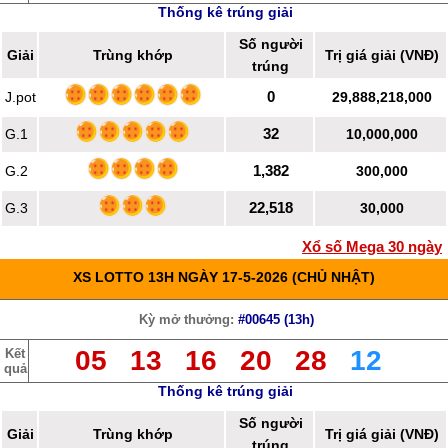
Thống kê trúng giải
Số người
Giải
Trùng khớp
Trị giá giải (VNĐ)
trúng
0
J.pot
29,888,218,000
32
G.1
10,000,000
1,382
G.2
300,000
22,518
G.3
30,000
Xổ số Mega 30 ngày
XS LOTTO 13H
NGÀY 17-5-2026
(
CHỦ NHẬT
)
Kỳ mở thưởng:
#00645 (13h)
05 13 16 20 28
12
Kết
quả
Thống kê trúng giải
Số người
Giải
Trùng khớp
Trị giá giải (VNĐ)
trúng