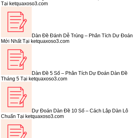
Tại ketquaxoso3.com
Dàn Đề Đánh Dễ Trúng – Phân Tích Dự Đoán
Mới Nhất Tại ketquaxoso3.com
Dàn Đề 5 Số – Phân Tích Dự Đoán Dàn Đề
Tháng 5 Tại ketquaxoso3.com
Dự Đoán Dàn Đề 10 Số – Cách Lập Dàn Lô
Chuẩn Tại ketquaxoso3.com