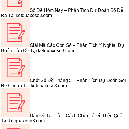
Số Đề Hôm Nay – Phân Tích Dự Đoán Số Dễ
Ra Tại ketquaxoso3.com
Giải Mã Các Con Số – Phân Tích Ý Nghĩa, Dự
Đoán Dàn Đề Tại ketquaxoso3.com
Chốt Số Đề Tháng 5 – Phân Tích Dự Đoán Soi
Đề Chuẩn Tại ketquaxoso3.com
Dàn Đề Bất Tử – Cách Chơi Lô Đề Hiệu Quả
Tại ketquaxoso3.com