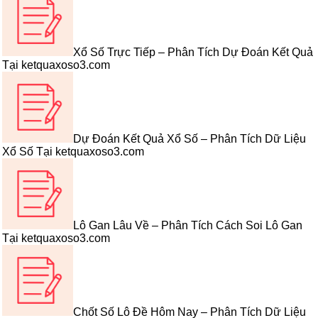
Xổ Số Trực Tiếp – Phân Tích Dự Đoán Kết Quả
Tại ketquaxoso3.com
Dự Đoán Kết Quả Xổ Số – Phân Tích Dữ Liệu
Xổ Số Tại ketquaxoso3.com
Lô Gan Lâu Về – Phân Tích Cách Soi Lô Gan
Tại ketquaxoso3.com
Chốt Số Lô Đề Hôm Nay – Phân Tích Dữ Liệu