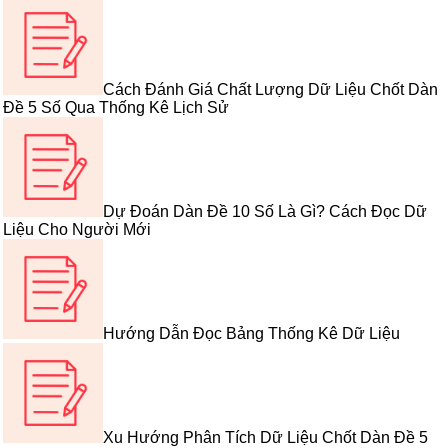
Cách Đánh Giá Chất Lượng Dữ Liệu Chốt Dàn
Đề 5 Số Qua Thống Kê Lịch Sử
Dự Đoán Dàn Đề 10 Số Là Gì? Cách Đọc Dữ
Liệu Cho Người Mới
Hướng Dẫn Đọc Bảng Thống Kê Dữ Liệu
Xu Hướng Phân Tích Dữ Liệu Chốt Dàn Đề 5