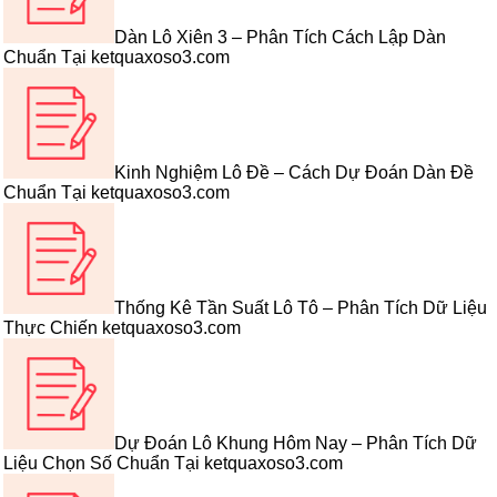
Dàn Lô Xiên 3 – Phân Tích Cách Lập Dàn
Chuẩn Tại ketquaxoso3.com
Kinh Nghiệm Lô Đề – Cách Dự Đoán Dàn Đề
Chuẩn Tại ketquaxoso3.com
Thống Kê Tần Suất Lô Tô – Phân Tích Dữ Liệu
Thực Chiến ketquaxoso3.com
Dự Đoán Lô Khung Hôm Nay – Phân Tích Dữ
Liệu Chọn Số Chuẩn Tại ketquaxoso3.com