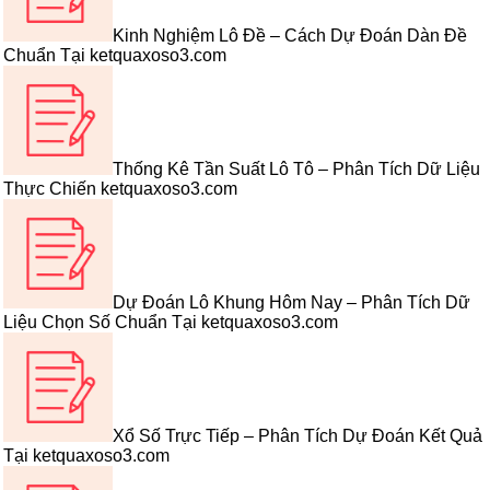
Kinh Nghiệm Lô Đề – Cách Dự Đoán Dàn Đề
Chuẩn Tại ketquaxoso3.com
Thống Kê Tần Suất Lô Tô – Phân Tích Dữ Liệu
Thực Chiến ketquaxoso3.com
Dự Đoán Lô Khung Hôm Nay – Phân Tích Dữ
Liệu Chọn Số Chuẩn Tại ketquaxoso3.com
Xổ Số Trực Tiếp – Phân Tích Dự Đoán Kết Quả
Tại ketquaxoso3.com