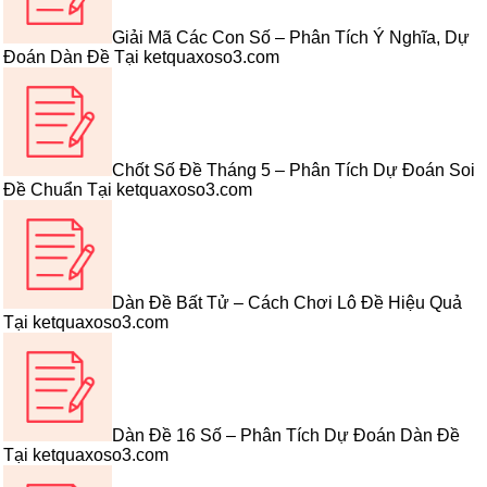
Giải Mã Các Con Số – Phân Tích Ý Nghĩa, Dự
Đoán Dàn Đề Tại ketquaxoso3.com
Chốt Số Đề Tháng 5 – Phân Tích Dự Đoán Soi
Đề Chuẩn Tại ketquaxoso3.com
Dàn Đề Bất Tử – Cách Chơi Lô Đề Hiệu Quả
Tại ketquaxoso3.com
Dàn Đề 16 Số – Phân Tích Dự Đoán Dàn Đề
Tại ketquaxoso3.com