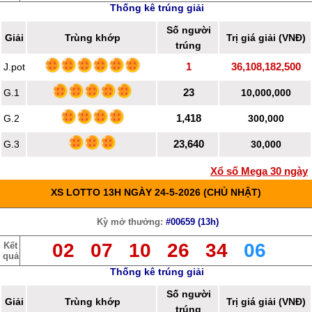
Thống kê trúng giải
Số người
Giải
Trùng khớp
Trị giá giải (VNĐ)
trúng
1
36,108,182,500
J.pot
23
G.1
10,000,000
1,418
G.2
300,000
23,640
G.3
30,000
Xổ số Mega 30 ngày
XS LOTTO 13H
NGÀY 24-5-2026
(
CHỦ NHẬT
)
Kỳ mở thưởng:
#00659 (13h)
02 07 10 26 34
06
Kết
quả
Thống kê trúng giải
Số người
Giải
Trùng khớp
Trị giá giải (VNĐ)
trúng