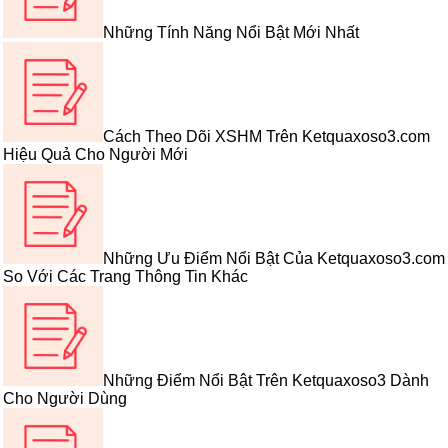
Những Tính Năng Nổi Bật Mới Nhất
Cách Theo Dõi XSHM Trên Ketquaxoso3.com
Hiệu Quả Cho Người Mới
Những Ưu Điểm Nổi Bật Của Ketquaxoso3.com
So Với Các Trang Thông Tin Khác
Những Điểm Nổi Bật Trên Ketquaxoso3 Dành
Cho Người Dùng