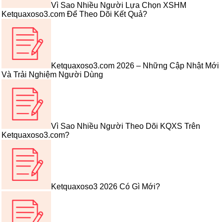
Vì Sao Nhiều Người Lựa Chọn XSHM
Ketquaxoso3.com Để Theo Dõi Kết Quả?
Ketquaxoso3.com 2026 – Những Cập Nhật Mới
Và Trải Nghiệm Người Dùng
Vì Sao Nhiều Người Theo Dõi KQXS Trên
Ketquaxoso3.com?
Ketquaxoso3 2026 Có Gì Mới?