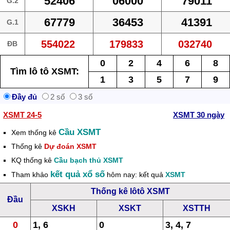
52406
06000
79011
G.2
67779
36453
41391
G.1
554022
179833
032740
ĐB
0
2
4
6
8
Tìm lô tô XSMT:
1
3
5
7
9
Đầy đủ
2 số
3 số
XSMT 24-5
XSMT 30 ngày
Cầu XSMT
Xem thống kê
Thống kê
Dự đoán XSMT
KQ thống kê
Cầu bạch thủ XSMT
kết quả xổ số
Tham khảo
hôm nay: kết quả
XSMT
Thống kê lôtô XSMT
Đầu
XSKH
XSKT
XSTTH
0
1, 6
0
3, 4, 7