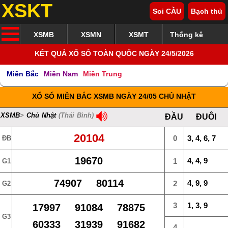
XSKT
Soi CẦU
Bạch thủ
XSMB
XSMN
XSMT
Thống kê
KẾT QUẢ XỔ SỐ TOÀN QUỐC NGÀY 24/5/2026
Miền Bắc
Miền Nam
Miền Trung
XỔ SỐ MIỀN BẮC
XSMB NGÀY 24/05
CHỦ NHẬT
XSMB
>
Chủ Nhật
(Thái Bình)
ĐẦU
ĐUÔI
20104
0
3, 4, 6, 7
ĐB
19670
4, 4, 9
1
G1
74907 80114
4, 9, 9
2
G2
3
1, 3, 9
17997 91084 78875
G3
60333 31939 91682
4