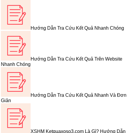
Hướng Dẫn Tra Cứu Kết Quả Nhanh Chóng
Hướng Dẫn Tra Cứu Kết Quả Trên Website
Nhanh Chóng
Hướng Dẫn Tra Cứu Kết Quả Nhanh Và Đơn
Giản
XSHM Ketquaxoso3.com Là Gì? Hướng Dẫn