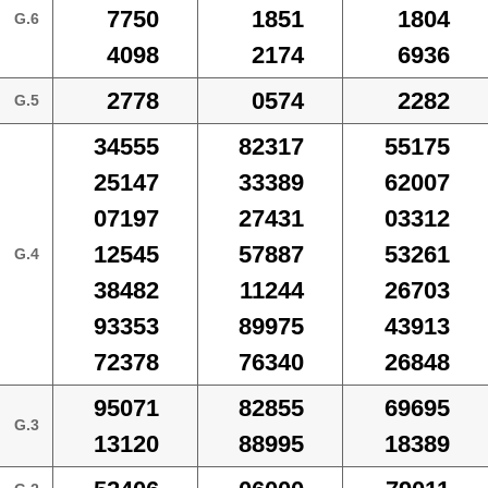
7750
1851
1804
G.6
4098
2174
6936
2778
0574
2282
G.5
34555
82317
55175
25147
33389
62007
07197
27431
03312
12545
57887
53261
G.4
38482
11244
26703
93353
89975
43913
72378
76340
26848
95071
82855
69695
G.3
13120
88995
18389