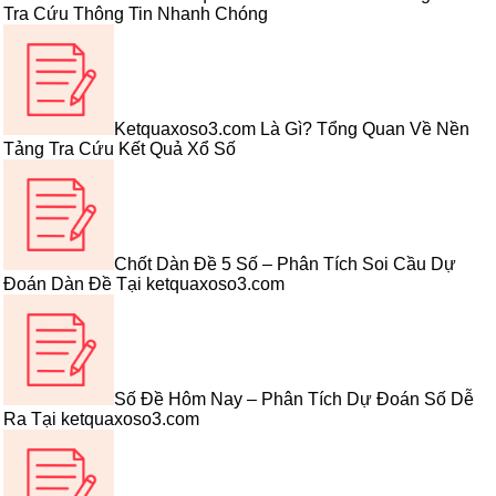
Tra Cứu Thông Tin Nhanh Chóng
Ketquaxoso3.com Là Gì? Tổng Quan Về Nền
Tảng Tra Cứu Kết Quả Xổ Số
Chốt Dàn Đề 5 Số – Phân Tích Soi Cầu Dự
Đoán Dàn Đề Tại ketquaxoso3.com
Số Đề Hôm Nay – Phân Tích Dự Đoán Số Dễ
Ra Tại ketquaxoso3.com