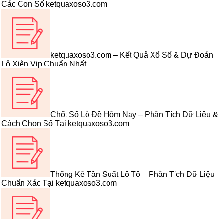
Các Con Số ketquaxoso3.com
ketquaxoso3.com – Kết Quả Xổ Số & Dự Đoán
Lô Xiên Vip Chuẩn Nhất
Chốt Số Lô Đề Hôm Nay – Phân Tích Dữ Liệu &
Cách Chọn Số Tại ketquaxoso3.com
Thống Kê Tần Suất Lô Tô – Phân Tích Dữ Liệu
Chuẩn Xác Tại ketquaxoso3.com