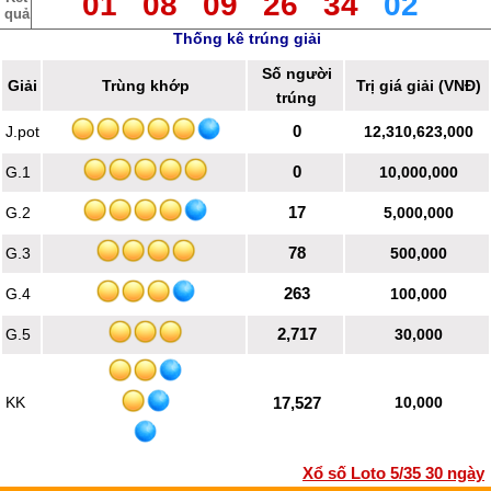
01 08 09 26 34
02
quả
Thống kê trúng giải
Số người
Giải
Trùng khớp
Trị giá giải (VNĐ)
trúng
0
J.pot
12,310,623,000
0
G.1
10,000,000
17
G.2
5,000,000
78
G.3
500,000
263
G.4
100,000
2,717
G.5
30,000
KK
17,527
10,000
Xổ số Loto 5/35 30 ngày