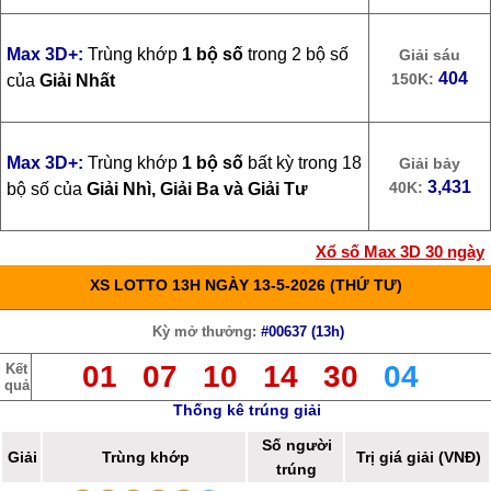
Max 3D+:
Trùng khớp
1 bộ số
trong 2 bộ số
Giải sáu
404
150K:
của
Giải Nhất
Max 3D+:
Trùng khớp
1 bộ số
bất kỳ trong 18
Giải bảy
3,431
40K:
bộ số của
Giải Nhì, Giải Ba và Giải Tư
Xổ số Max 3D 30 ngày
XS LOTTO 13H
NGÀY 13-5-2026
(
THỨ TƯ
)
Kỳ mở thưởng:
#00637 (13h)
01 07 10 14 30
04
Kết
quả
Thống kê trúng giải
Số người
Giải
Trùng khớp
Trị giá giải (VNĐ)
trúng