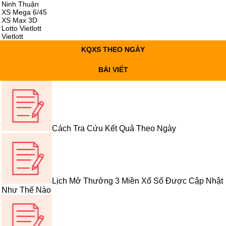
Ninh Thuận
XS Mega 6/45
XS Max 3D
Lotto Vietlott
Vietlott
KQXS THEO NGÀY
BÀI VIẾT
Cách Tra Cứu Kết Quả Theo Ngày
Lịch Mở Thưởng 3 Miền Xổ Số Được Cập Nhật
Như Thế Nào