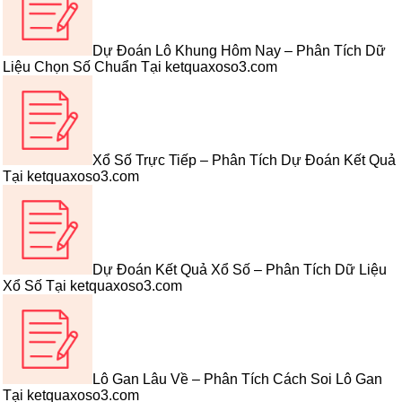
Dự Đoán Lô Khung Hôm Nay – Phân Tích Dữ
Liệu Chọn Số Chuẩn Tại ketquaxoso3.com
Xổ Số Trực Tiếp – Phân Tích Dự Đoán Kết Quả
Tại ketquaxoso3.com
Dự Đoán Kết Quả Xổ Số – Phân Tích Dữ Liệu
Xổ Số Tại ketquaxoso3.com
Lô Gan Lâu Về – Phân Tích Cách Soi Lô Gan
Tại ketquaxoso3.com