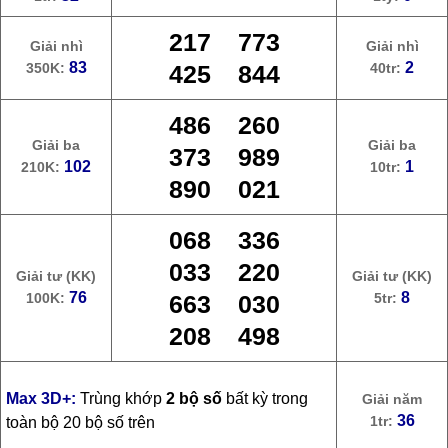
217 773
Giải nhì
Giải nhì
83
2
350K:
425 844
40tr:
486 260
Giải ba
Giải ba
373 989
102
1
210K:
10tr:
890 021
068 336
033 220
Giải tư (KK)
Giải tư (KK)
76
8
100K:
663 030
5tr:
208 498
Max 3D+:
Trùng khớp
2 bộ số
bất kỳ trong
Giải năm
36
1tr:
toàn bộ 20 bộ số trên