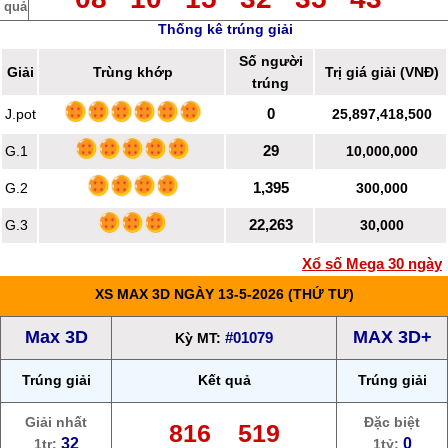
quả
Thống kê trúng giải
Số người
Giải
Trùng khớp
Trị giá giải (VNĐ)
trúng
0
J.pot
25,897,418,500
29
G.1
10,000,000
1,395
G.2
300,000
22,263
G.3
30,000
Xổ số Mega 30 ngày
XS MAX 3D
NGÀY 13-5-2026
(
THỨ TƯ
)
Max 3D
MAX 3D+
#01079
Kỳ MT:
Trúng giải
Kết quả
Trúng giải
Giải nhất
Đặc biệt
816 519
32
0
1tr:
1tỷ: