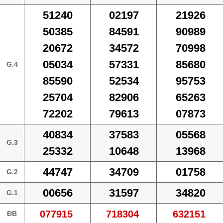
51240
02197
21926
50385
84591
90989
20672
34572
70998
05034
57331
85680
G.4
85590
52534
95753
25704
82906
65263
72202
79613
07873
40834
37583
05568
G.3
25332
10648
13968
44747
34709
01758
G.2
00656
31597
34820
G.1
077915
718304
632151
ĐB