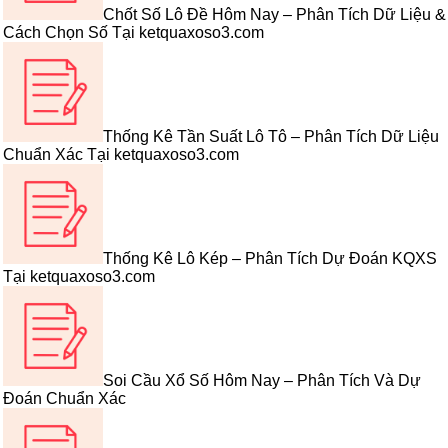
Chốt Số Lô Đề Hôm Nay – Phân Tích Dữ Liệu &
Cách Chọn Số Tại ketquaxoso3.com
Thống Kê Tần Suất Lô Tô – Phân Tích Dữ Liệu
Chuẩn Xác Tại ketquaxoso3.com
Thống Kê Lô Kép – Phân Tích Dự Đoán KQXS
Tại ketquaxoso3.com
Soi Cầu Xổ Số Hôm Nay – Phân Tích Và Dự
Đoán Chuẩn Xác