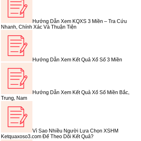
Hướng Dẫn Xem KQXS 3 Miền – Tra Cứu
Nhanh, Chính Xác Và Thuận Tiện
Hướng Dẫn Xem Kết Quả Xổ Số 3 Miền
Hướng Dẫn Xem Kết Quả Xổ Số Miền Bắc,
Trung, Nam
Vì Sao Nhiều Người Lựa Chọn XSHM
Ketquaxoso3.com Để Theo Dõi Kết Quả?