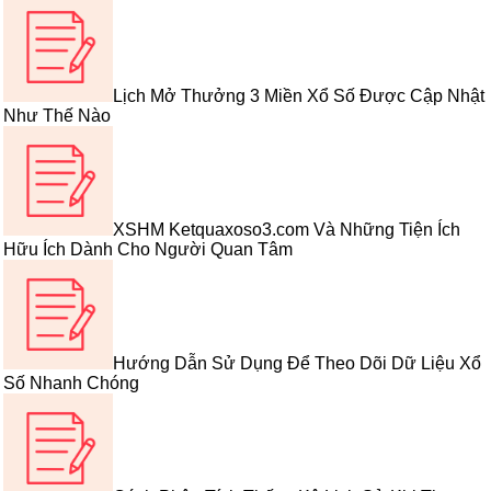
Lịch Mở Thưởng 3 Miền Xổ Số Được Cập Nhật
Như Thế Nào
XSHM Ketquaxoso3.com Và Những Tiện Ích
Hữu Ích Dành Cho Người Quan Tâm
Hướng Dẫn Sử Dụng Để Theo Dõi Dữ Liệu Xổ
Số Nhanh Chóng