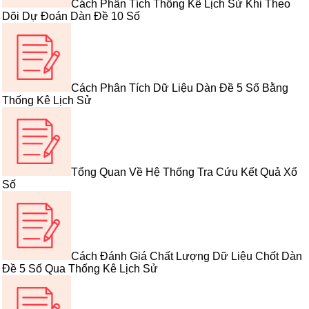
Cách Phân Tích Thống Kê Lịch Sử Khi Theo
Dõi Dự Đoán Dàn Đề 10 Số
Cách Phân Tích Dữ Liệu Dàn Đề 5 Số Bằng
Thống Kê Lịch Sử
Tổng Quan Về Hệ Thống Tra Cứu Kết Quả Xổ
Số
Cách Đánh Giá Chất Lượng Dữ Liệu Chốt Dàn
Đề 5 Số Qua Thống Kê Lịch Sử