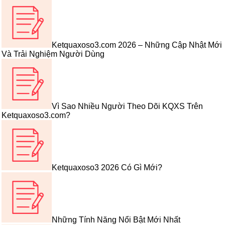
Ketquaxoso3.com 2026 – Những Cập Nhật Mới
Và Trải Nghiệm Người Dùng
Vì Sao Nhiều Người Theo Dõi KQXS Trên
Ketquaxoso3.com?
Ketquaxoso3 2026 Có Gì Mới?
Những Tính Năng Nổi Bật Mới Nhất