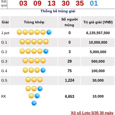
03 09 13 30 35
01
Kết
quả
Thống kê trúng giải
Số người
Giải
Trùng khớp
Trị giá giải (VNĐ)
trúng
0
J.pot
6,135,557,500
0
G.1
10,000,000
3
G.2
5,000,000
29
G.3
500,000
75
G.4
100,000
1,224
G.5
30,000
KK
6,653
10,000
Xổ số Loto 5/35 30 ngày