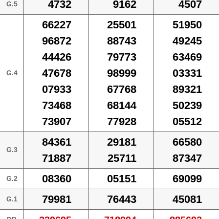
4732
9162
4507
G.5
66227
25501
51950
96872
88743
49245
44426
79773
63469
47678
98999
03331
G.4
07933
67768
89321
73468
68144
50239
73907
77928
05512
84361
29181
66580
G.3
71887
25711
87347
08360
05151
69099
G.2
79981
76443
45081
G.1