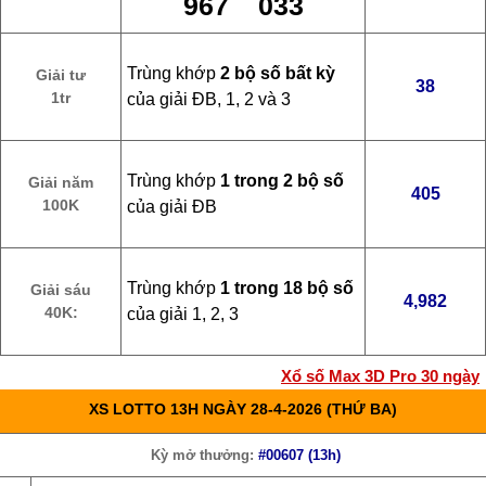
967 033
Trùng khớp
2 bộ số bất kỳ
Giải tư
38
1tr
của giải ĐB, 1, 2 và 3
Trùng khớp
1 trong 2 bộ số
Giải năm
405
100K
của giải ĐB
Trùng khớp
1 trong 18 bộ số
Giải sáu
4,982
40K:
của giải 1, 2, 3
Xổ số Max 3D Pro 30 ngày
XS LOTTO 13H
NGÀY 28-4-2026
(
THỨ BA
)
Kỳ mở thưởng:
#00607 (13h)