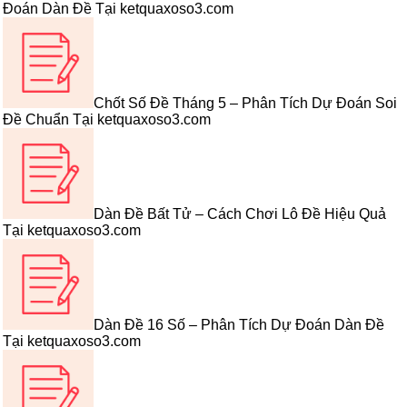
Đoán Dàn Đề Tại ketquaxoso3.com
Chốt Số Đề Tháng 5 – Phân Tích Dự Đoán Soi
Đề Chuẩn Tại ketquaxoso3.com
Dàn Đề Bất Tử – Cách Chơi Lô Đề Hiệu Quả
Tại ketquaxoso3.com
Dàn Đề 16 Số – Phân Tích Dự Đoán Dàn Đề
Tại ketquaxoso3.com