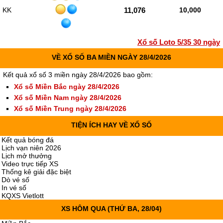
KK
11,076
10,000
Xổ số Loto 5/35 30 ngày
VỀ
XỔ SỐ BA MIỀN
NGÀY 28/4/2026
Kết quả xổ số 3 miền ngày 28/4/2026 bao gồm:
Xổ số Miền Bắc ngày 28/4/2026
Xổ số Miền Nam ngày 28/4/2026
Xổ số Miền Trung ngày 28/4/2026
TIỆN ÍCH HAY VỀ XỔ SỐ
Kết quả bóng đá
Lịch vạn niên 2026
Lịch mở thưởng
Video trực tiếp XS
Thống kê giải đặc biệt
Dò vé số
In vé số
KQXS Vietlott
XS HÔM QUA
(THỨ BA, 28/04)