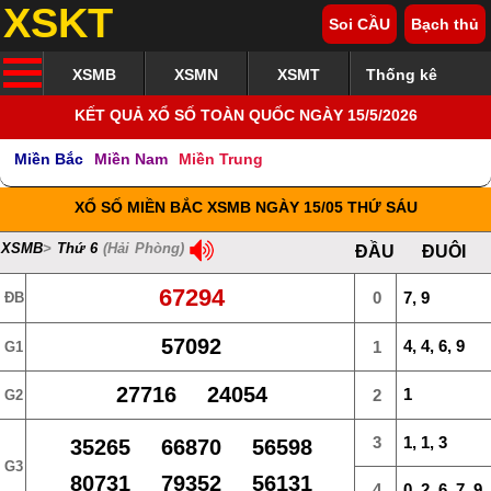
XSKT
Soi CẦU
Bạch thủ
XSMB
XSMN
XSMT
Thống kê
KẾT QUẢ XỔ SỐ TOÀN QUỐC NGÀY 15/5/2026
Miền Bắc
Miền Nam
Miền Trung
XỔ SỐ MIỀN BẮC
XSMB NGÀY 15/05
THỨ SÁU
XSMB
>
Thứ 6
(Hải Phòng)
ĐẦU
ĐUÔI
67294
0
7, 9
ĐB
57092
4, 4, 6, 9
1
G1
27716 24054
1
2
G2
3
1, 1, 3
35265 66870 56598
G3
80731 79352 56131
4
0, 2, 6, 7, 9