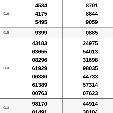
4534
8701
4175
8844
G.6
5495
9059
9399
0885
G.5
43183
24975
63655
54013
08296
31698
61929
98035
G.4
06386
44733
61389
57314
00763
07623
98170
44914
G.3
01491
38104