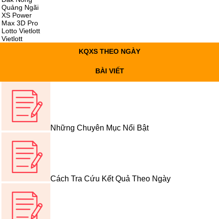
Quảng Ngãi
XS Power
Max 3D Pro
Lotto Vietlott
Vietlott
KQXS THEO NGÀY
BÀI VIẾT
Những Chuyên Mục Nổi Bật
Cách Tra Cứu Kết Quả Theo Ngày