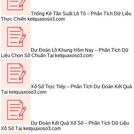
Thống Kê Tần Suất Lô Tô – Phân Tích Dữ Liệu
Thực Chiến ketquaxoso3.com
Dự Đoán Lô Khung Hôm Nay – Phân Tích Dữ
Liệu Chọn Số Chuẩn Tại ketquaxoso3.com
Xổ Số Trực Tiếp – Phân Tích Dự Đoán Kết Quả
Tại ketquaxoso3.com
Dự Đoán Kết Quả Xổ Số – Phân Tích Dữ Liệu
Xổ Số Tại ketquaxoso3.com