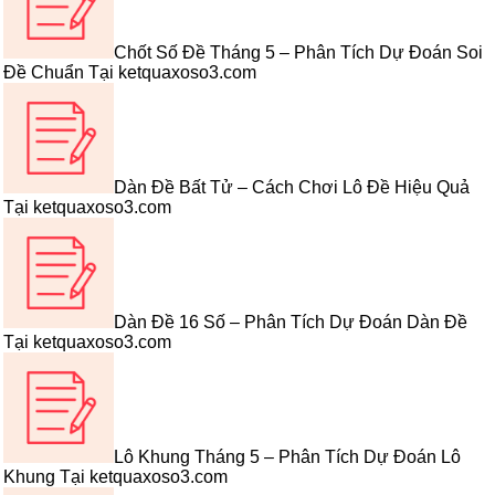
Chốt Số Đề Tháng 5 – Phân Tích Dự Đoán Soi
Đề Chuẩn Tại ketquaxoso3.com
Dàn Đề Bất Tử – Cách Chơi Lô Đề Hiệu Quả
Tại ketquaxoso3.com
Dàn Đề 16 Số – Phân Tích Dự Đoán Dàn Đề
Tại ketquaxoso3.com
Lô Khung Tháng 5 – Phân Tích Dự Đoán Lô
Khung Tại ketquaxoso3.com