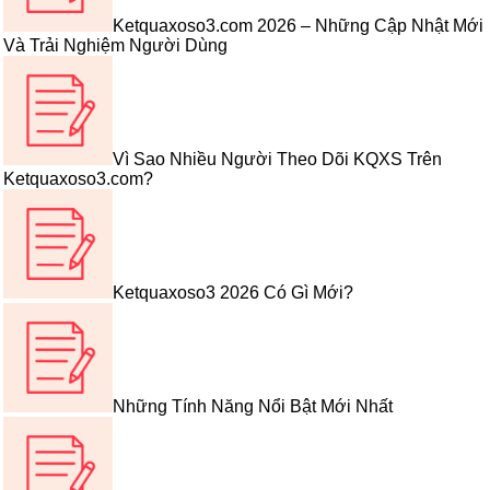
Ketquaxoso3.com 2026 – Những Cập Nhật Mới
Và Trải Nghiệm Người Dùng
Vì Sao Nhiều Người Theo Dõi KQXS Trên
Ketquaxoso3.com?
Ketquaxoso3 2026 Có Gì Mới?
Những Tính Năng Nổi Bật Mới Nhất