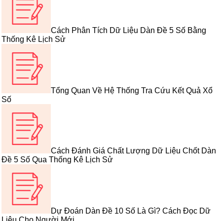
Cách Phân Tích Dữ Liệu Dàn Đề 5 Số Bằng
Thống Kê Lịch Sử
Tổng Quan Về Hệ Thống Tra Cứu Kết Quả Xổ
Số
Cách Đánh Giá Chất Lượng Dữ Liệu Chốt Dàn
Đề 5 Số Qua Thống Kê Lịch Sử
Dự Đoán Dàn Đề 10 Số Là Gì? Cách Đọc Dữ
Liệu Cho Người Mới