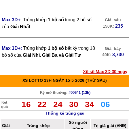
Max 3D+:
Trùng khớp
1 bộ số
trong 2 bộ số
Giải sáu
235
150K:
của
Giải Nhất
Max 3D+:
Trùng khớp
1 bộ số
bất kỳ trong 18
Giải bảy
3,730
40K:
bộ số của
Giải Nhì, Giải Ba và Giải Tư
Xổ số Max 3D 30 ngày
XS LOTTO 13H
NGÀY 15-5-2026
(
THỨ SÁU
)
Kỳ mở thưởng:
#00641 (13h)
16 22 24 30 34
06
Kết
quả
Thống kê trúng giải
Số người
Giải
Trùng khớp
Trị giá giải (VNĐ)
trúng