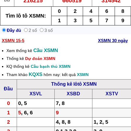
216215
660519
314542
ĐB
0
2
4
6
8
Tìm lô tô XSMN:
1
3
5
7
9
Đầy đủ
2 số
3 số
XSMN 15-5
XSMN 30 ngày
Cầu XSMN
Xem thống kê
Thống kê
Dự đoán XSMN
KQ thống kê
Cầu bạch thủ XSMN
KQXS
Tham khảo
hôm nay: kết quả
XSMN
Thống kê lôtô XSMN
Đầu
XSVL
XSBD
XSTV
0
0, 5
7, 8
1
5
, 6, 6
9
2
4, 8, 8
1, 2, 5