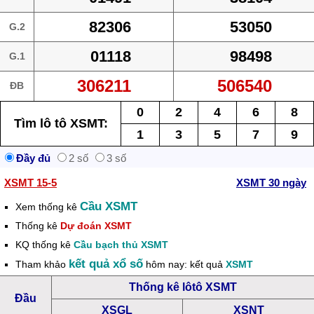
82306
53050
G.2
01118
98498
G.1
306211
506540
ĐB
0
2
4
6
8
Tìm lô tô XSMT:
1
3
5
7
9
Đầy đủ
2 số
3 số
XSMT 15-5
XSMT 30 ngày
Cầu XSMT
Xem thống kê
Thống kê
Dự đoán XSMT
KQ thống kê
Cầu bạch thủ XSMT
kết quả xổ số
Tham khảo
hôm nay: kết quả
XSMT
Thống kê lôtô XSMT
Đầu
XSGL
XSNT