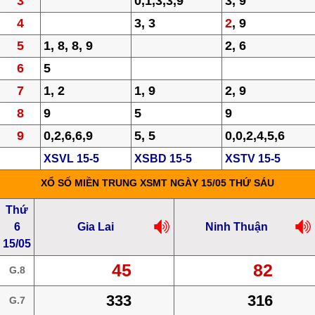
3
0,1,3,3,9
3, 9
4
3, 3
2
, 9
5
1, 8, 8, 9
2, 6
6
5
7
1, 2
1, 9
2, 9
8
9
5
9
9
0,2,6,6,9
5, 5
0,0,2,4,5,6
XSVL 15-5
XSBD 15-5
XSTV 15-5
XỔ SỐ MIỀN TRUNG
XSMT NGÀY 15/05
THỨ SÁU
Thứ
6
Gia Lai
Ninh Thuận
15/05
45
82
G.8
333
316
G.7