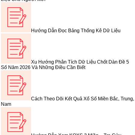
Hướng Dẫn Đọc Bảng Thống Kê Dữ Liệu
Xu Hướng Phân Tích Dữ Liệu Chốt Dàn Đề 5
Số Năm 2026 Và Những Điều Cần Biết
Cách Theo Dõi Kết Quả Xổ Số Miền Bắc, Trung,
Nam