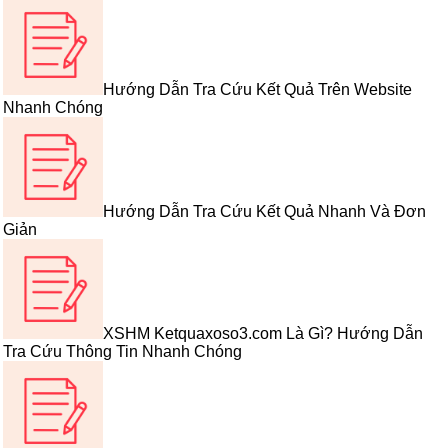
Hướng Dẫn Tra Cứu Kết Quả Trên Website
Nhanh Chóng
Hướng Dẫn Tra Cứu Kết Quả Nhanh Và Đơn
Giản
XSHM Ketquaxoso3.com Là Gì? Hướng Dẫn
Tra Cứu Thông Tin Nhanh Chóng