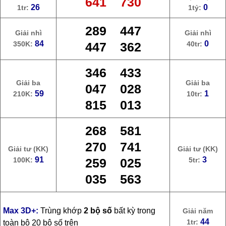
641 730
26
0
1tr:
1tỷ:
289 447
Giải nhì
Giải nhì
84
0
350K:
447 362
40tr:
346 433
Giải ba
Giải ba
047 028
59
1
210K:
10tr:
815 013
268 581
270 741
Giải tư (KK)
Giải tư (KK)
91
3
100K:
259 025
5tr:
035 563
Max 3D+:
Trùng khớp
2 bộ số
bất kỳ trong
Giải năm
44
1tr:
toàn bộ 20 bộ số trên