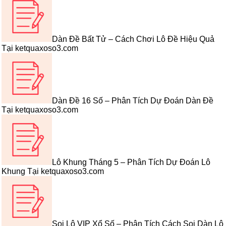
Dàn Đề Bất Tử – Cách Chơi Lô Đề Hiệu Quả
Tại ketquaxoso3.com
Dàn Đề 16 Số – Phân Tích Dự Đoán Dàn Đề
Tại ketquaxoso3.com
Lô Khung Tháng 5 – Phân Tích Dự Đoán Lô
Khung Tại ketquaxoso3.com
Soi Lô VIP Xổ Số – Phân Tích Cách Soi Dàn Lô