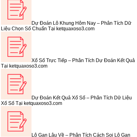
Dự Đoán Lô Khung Hôm Nay – Phân Tích Dữ
Liệu Chọn Số Chuẩn Tại ketquaxoso3.com
Xổ Số Trực Tiếp – Phân Tích Dự Đoán Kết Quả
Tại ketquaxoso3.com
Dự Đoán Kết Quả Xổ Số – Phân Tích Dữ Liệu
Xổ Số Tại ketquaxoso3.com
Lô Gan Lâu Về – Phân Tích Cách Soi Lô Gan