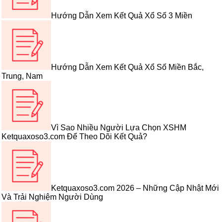
Hướng Dẫn Xem Kết Quả Xổ Số 3 Miền
Hướng Dẫn Xem Kết Quả Xổ Số Miền Bắc,
Trung, Nam
Vì Sao Nhiều Người Lựa Chọn XSHM
Ketquaxoso3.com Để Theo Dõi Kết Quả?
Ketquaxoso3.com 2026 – Những Cập Nhật Mới
Và Trải Nghiệm Người Dùng