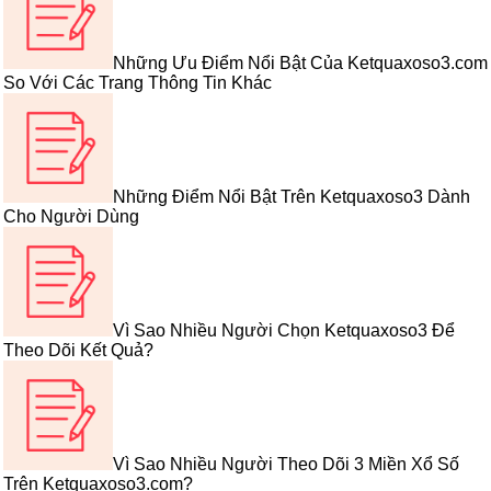
Những Ưu Điểm Nổi Bật Của Ketquaxoso3.com
So Với Các Trang Thông Tin Khác
Những Điểm Nổi Bật Trên Ketquaxoso3 Dành
Cho Người Dùng
Vì Sao Nhiều Người Chọn Ketquaxoso3 Để
Theo Dõi Kết Quả?
Vì Sao Nhiều Người Theo Dõi 3 Miền Xổ Số
Trên Ketquaxoso3.com?