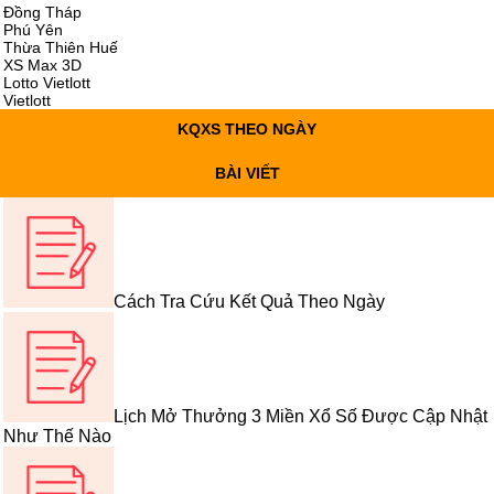
Đồng Tháp
Phú Yên
Thừa Thiên Huế
XS Max 3D
Lotto Vietlott
Vietlott
KQXS THEO NGÀY
BÀI VIẾT
Cách Tra Cứu Kết Quả Theo Ngày
Lịch Mở Thưởng 3 Miền Xổ Số Được Cập Nhật
Như Thế Nào