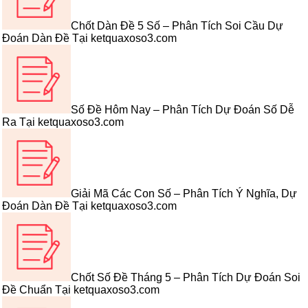
Chốt Dàn Đề 5 Số – Phân Tích Soi Cầu Dự
Đoán Dàn Đề Tại ketquaxoso3.com
Số Đề Hôm Nay – Phân Tích Dự Đoán Số Dễ
Ra Tại ketquaxoso3.com
Giải Mã Các Con Số – Phân Tích Ý Nghĩa, Dự
Đoán Dàn Đề Tại ketquaxoso3.com
Chốt Số Đề Tháng 5 – Phân Tích Dự Đoán Soi
Đề Chuẩn Tại ketquaxoso3.com