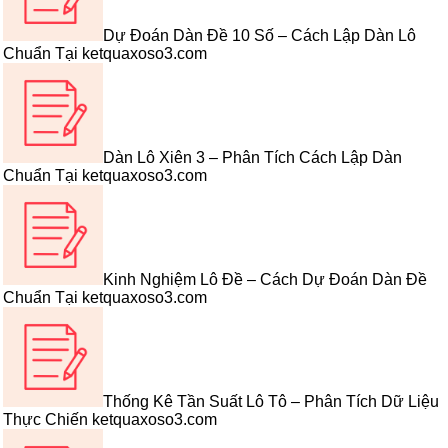
Dự Đoán Dàn Đề 10 Số – Cách Lập Dàn Lô
Chuẩn Tại ketquaxoso3.com
Dàn Lô Xiên 3 – Phân Tích Cách Lập Dàn
Chuẩn Tại ketquaxoso3.com
Kinh Nghiệm Lô Đề – Cách Dự Đoán Dàn Đề
Chuẩn Tại ketquaxoso3.com
Thống Kê Tần Suất Lô Tô – Phân Tích Dữ Liệu
Thực Chiến ketquaxoso3.com