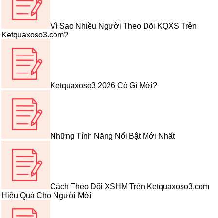
Vì Sao Nhiều Người Theo Dõi KQXS Trên
Ketquaxoso3.com?
Ketquaxoso3 2026 Có Gì Mới?
Những Tính Năng Nổi Bật Mới Nhất
Cách Theo Dõi XSHM Trên Ketquaxoso3.com
Hiệu Quả Cho Người Mới