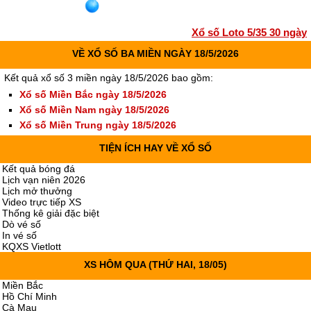
Xổ số Loto 5/35 30 ngày
VỀ
XỔ SỐ BA MIỀN
NGÀY 18/5/2026
Kết quả xổ số 3 miền ngày 18/5/2026 bao gồm:
Xổ số Miền Bắc ngày 18/5/2026
Xổ số Miền Nam ngày 18/5/2026
Xổ số Miền Trung ngày 18/5/2026
TIỆN ÍCH HAY VỀ XỔ SỐ
Kết quả bóng đá
Lịch vạn niên 2026
Lịch mở thưởng
Video trực tiếp XS
Thống kê giải đặc biệt
Dò vé số
In vé số
KQXS Vietlott
XS HÔM QUA
(THỨ HAI, 18/05)
Miền Bắc
Hồ Chí Minh
Cà Mau