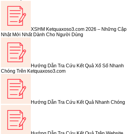
XSHM Ketquaxoso3.com 2026 – Những Cập
Nhật Mới Nhất Dành Cho Người Dùng
Hướng Dẫn Tra Cứu Kết Quả Xổ Số Nhanh
Chóng Trên Ketquaxoso3.com
Hướng Dẫn Tra Cứu Kết Quả Nhanh Chóng
Hướng Dẫn Tra Cứu Kết Quả Trên Website