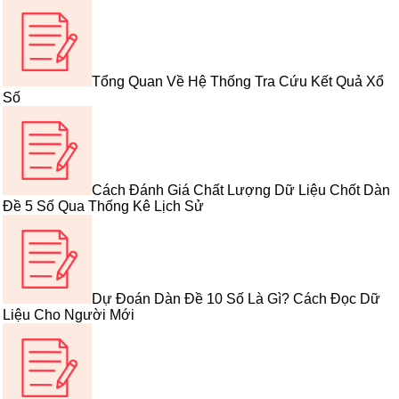
Tổng Quan Về Hệ Thống Tra Cứu Kết Quả Xổ
Số
Cách Đánh Giá Chất Lượng Dữ Liệu Chốt Dàn
Đề 5 Số Qua Thống Kê Lịch Sử
Dự Đoán Dàn Đề 10 Số Là Gì? Cách Đọc Dữ
Liệu Cho Người Mới