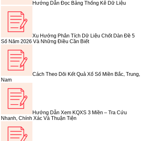
Hướng Dẫn Đọc Bảng Thống Kê Dữ Liệu
Xu Hướng Phân Tích Dữ Liệu Chốt Dàn Đề 5
Số Năm 2026 Và Những Điều Cần Biết
Cách Theo Dõi Kết Quả Xổ Số Miền Bắc, Trung,
Nam
Hướng Dẫn Xem KQXS 3 Miền – Tra Cứu
Nhanh, Chính Xác Và Thuận Tiện