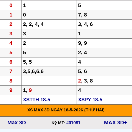
0
1
5
1
0
7, 8
2
2, 2, 4, 4
3, 4, 6
3
3
1
4
2
9, 9
5
5
2, 4
6
5, 5
4
7
3,5,6,6,6
5, 6
8
2
, 3, 8
9
1,
9
4
XSTTH 18-5
XSPY 18-5
XS MAX 3D
NGÀY 18-5-2026
(
THỨ HAI
)
Max 3D
MAX 3D+
#01081
Kỳ MT: