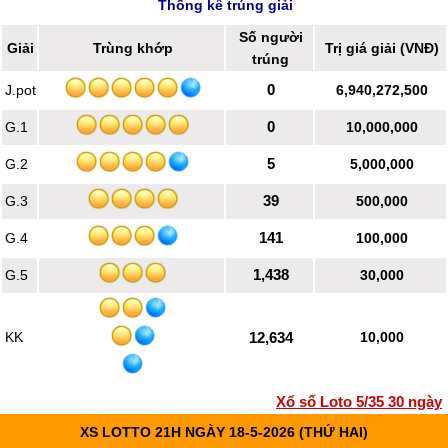
Thống kê trúng giải
Số người
Giải
Trùng khớp
Trị giá giải (VNĐ)
trúng
0
J.pot
6,940,272,500
0
G.1
10,000,000
5
G.2
5,000,000
39
G.3
500,000
141
G.4
100,000
1,438
G.5
30,000
KK
12,634
10,000
Xổ số Loto 5/35 30 ngày
XS LOTTO 21H
NGÀY 18-5-2026
(
THỨ HAI
)