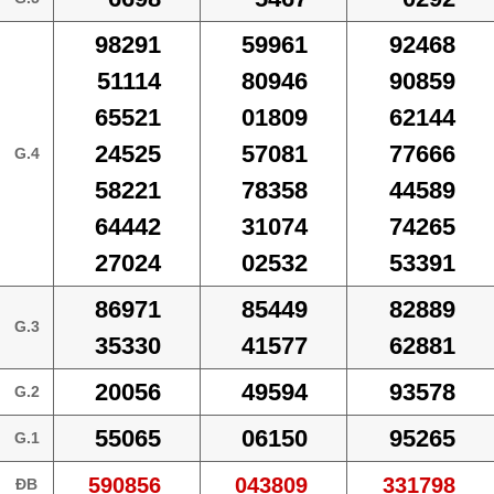
98291
59961
92468
51114
80946
90859
65521
01809
62144
24525
57081
77666
G.4
58221
78358
44589
64442
31074
74265
27024
02532
53391
86971
85449
82889
G.3
35330
41577
62881
20056
49594
93578
G.2
55065
06150
95265
G.1
590856
043809
331798
ĐB