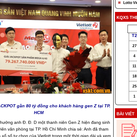
Lotto Vi
KQXS TH
T2
27
4
11
18
25
1
CKPOT gần 80 tỷ đồng cho khách hàng gen Z tại TP.
HCM
BÀI VIẾT
 thưởng anh Đ. Đ. D một thanh niên Gen Z hiện đang sinh
viên văn phòng tại TP. Hồ Chí Minh chia sẻ: Anh đã tham
xổ số tự chọn của Vietlott trong một thời gian dài và xem