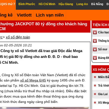
KQXS thứ 7
Bình Phước
Hồ Chí Minh
Hậu Giang
Long An
Đà Nẵng
Đ
ống kê
Vietlott
Lịch vạn niên
o thưởng JACKPOT 80 tỷ đồng cho khách hàng
TIỆN ÍCH
HCM
Cầu bạ
ức
>
xổ số điện toán
Thống k
m 02-05-2026 10:21
Sổ mơ
 Công ty xổ số Vietlott đã trao giải Độc đắc Mega
5 trị giá 80 tỷ đồng cho anh Đ. Đ. D - thuê bao
Bảng Đ
Hồ Chí Minh.
XS HÔM 
 Công ty Xổ số Điện toán Việt Nam (Vietlott) đã tổ chức
Miền B
 đắc sản phẩm
xổ số Mega 6/45
kỳ quay 1495 cho anh Đ.
ettel tại Tp. Hồ Chí Minh. Giá trị giải thưởng lên tới 79.
Trà Vin
ng (chưa khấu trừ thuế thu nhập cá nhân). Điều đặc biệt
Gia Lai
ắn được mua qua kênh điện thoại thông qua ứng dụng
ột hình thức đang ngày càng phổ biến.
XS Mega