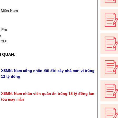
ố Miền Nam
 Pro
5
 3D+
N QUAN:
XSMN: Nam công nhân đổi đời xây nhà mới vì trúng
12 tỷ đồng
XSMN: Nam nhân viên quán ăn trúng 18 tỷ đồng lan
tỏa may mắn