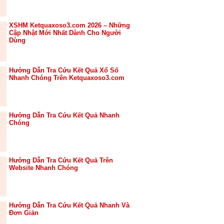
XSHM Ketquaxoso3.com 2026 – Những
Cập Nhật Mới Nhất Dành Cho Người
Dùng
Hướng Dẫn Tra Cứu Kết Quả Xổ Số
Nhanh Chóng Trên Ketquaxoso3.com
Hướng Dẫn Tra Cứu Kết Quả Nhanh
Chóng
Hướng Dẫn Tra Cứu Kết Quả Trên
Website Nhanh Chóng
Hướng Dẫn Tra Cứu Kết Quả Nhanh Và
Đơn Giản