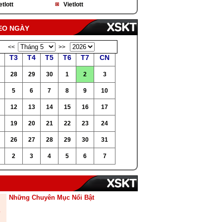
etlott
Vietlott
EO NGÀY
<<
>>
T3
T4
T5
T6
T7
CN
28
29
30
1
2
3
5
6
7
8
9
10
12
13
14
15
16
17
19
20
21
22
23
24
26
27
28
29
30
31
2
3
4
5
6
7
Những Chuyên Mục Nổi Bật