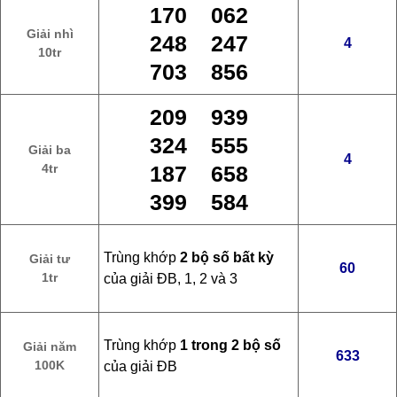
170 062
Giải nhì
248 247
4
10tr
703 856
209 939
324 555
Giải ba
4
4tr
187 658
399 584
Trùng khớp
2 bộ số bất kỳ
Giải tư
60
1tr
của giải ĐB, 1, 2 và 3
Trùng khớp
1 trong 2 bộ số
Giải năm
633
100K
của giải ĐB