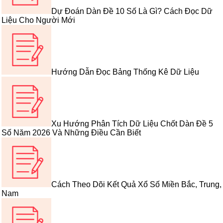
Dự Đoán Dàn Đề 10 Số Là Gì? Cách Đọc Dữ
Liệu Cho Người Mới
Hướng Dẫn Đọc Bảng Thống Kê Dữ Liệu
Xu Hướng Phân Tích Dữ Liệu Chốt Dàn Đề 5
Số Năm 2026 Và Những Điều Cần Biết
Cách Theo Dõi Kết Quả Xổ Số Miền Bắc, Trung,
Nam