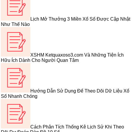
Lịch Mở Thưởng 3 Miền Xổ Số Được Cập Nhật
Như Thế Nào
XSHM Ketquaxoso3.com Và Những Tiện Ích
Hữu Ích Dành Cho Người Quan Tâm
Hướng Dẫn Sử Dụng Để Theo Dõi Dữ Liệu Xổ
Số Nhanh Chóng
Cách Phân Tích Thống Kê Lịch Sử Khi Theo