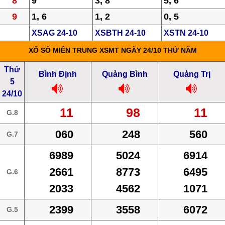
8
9
3, 8
5, 6
9
1, 6
1, 2
0, 5
XSAG 24-10
XSBTH 24-10
XSTN 24-10
XỔ SỐ MIỀN TRUNG
XSMT NGÀY 24/10
THỨ NĂM
Thứ
Bình Định
Quảng Bình
Quảng Trị
5
24/10
11
98
11
G.8
060
248
560
G.7
6989
5024
6914
2661
8773
6495
G.6
2033
4562
1071
2399
3558
6072
G.5