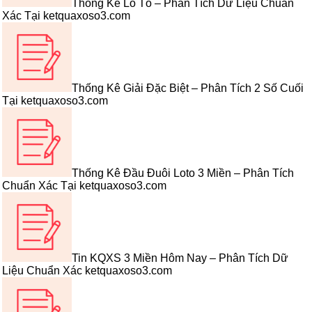
Thống Kê Lô Tô – Phân Tích Dữ Liệu Chuẩn
Xác Tại ketquaxoso3.com
Thống Kê Giải Đặc Biệt – Phân Tích 2 Số Cuối
Tại ketquaxoso3.com
Thống Kê Đầu Đuôi Loto 3 Miền – Phân Tích
Chuẩn Xác Tại ketquaxoso3.com
Tin KQXS 3 Miền Hôm Nay – Phân Tích Dữ
Liệu Chuẩn Xác ketquaxoso3.com