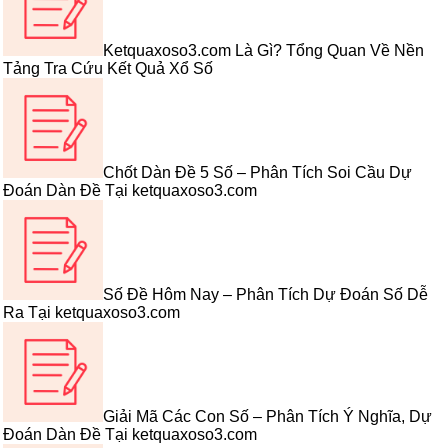
Ketquaxoso3.com Là Gì? Tổng Quan Về Nền
Tảng Tra Cứu Kết Quả Xổ Số
Chốt Dàn Đề 5 Số – Phân Tích Soi Cầu Dự
Đoán Dàn Đề Tại ketquaxoso3.com
Số Đề Hôm Nay – Phân Tích Dự Đoán Số Dễ
Ra Tại ketquaxoso3.com
Giải Mã Các Con Số – Phân Tích Ý Nghĩa, Dự
Đoán Dàn Đề Tại ketquaxoso3.com