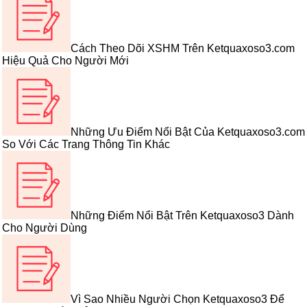
Cách Theo Dõi XSHM Trên Ketquaxoso3.com
Hiệu Quả Cho Người Mới
Những Ưu Điểm Nổi Bật Của Ketquaxoso3.com
So Với Các Trang Thông Tin Khác
Những Điểm Nổi Bật Trên Ketquaxoso3 Dành
Cho Người Dùng
Vì Sao Nhiều Người Chọn Ketquaxoso3 Để