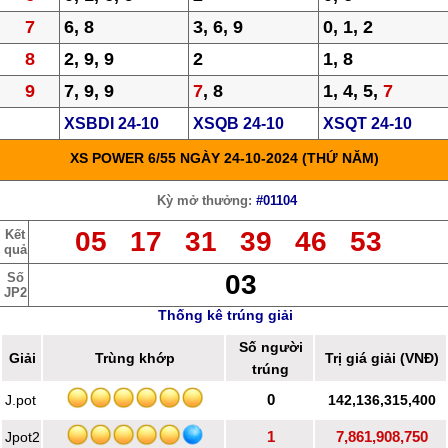
7
6, 8
3, 6, 9
0, 1, 2
8
2, 9, 9
2
1, 8
9
7, 9, 9
7
, 8
1, 4, 5,
7
XSBDI 24-10
XSQB 24-10
XSQT 24-10
XS POWER 6/55
NGÀY 24-10-2024
(
THỨ NĂM
)
Kỳ mở thưởng:
#01104
05 17 31 39 46 53
Kết
quả
03
Số
JP2
Thống kê trúng giải
Số người
Giải
Trùng khớp
Trị giá giải (VNĐ)
trúng
0
J.pot
142,136,315,400
1
7,861,908,750
Jpot2