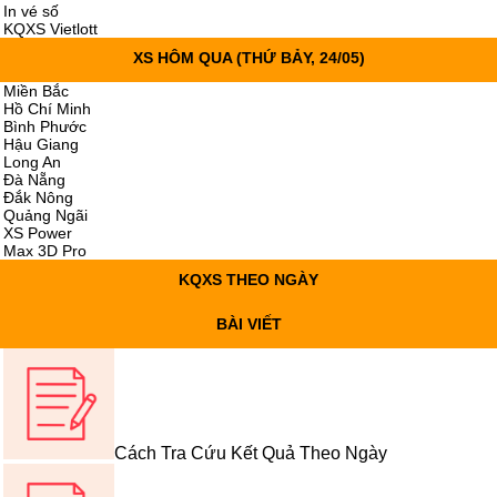
In vé số
KQXS Vietlott
XS HÔM QUA
(THỨ BẢY, 24/05)
Miền Bắc
Hồ Chí Minh
Bình Phước
Hậu Giang
Long An
Đà Nẵng
Đắk Nông
Quảng Ngãi
XS Power
Max 3D Pro
KQXS THEO NGÀY
BÀI VIẾT
Cách Tra Cứu Kết Quả Theo Ngày