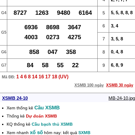
8727 1263 9480 6164
5, 5, 8, 8, 8
5
G4
6
3, 4
6936 8698 3647
G5
4003 0273 4275
7
3, 5, 8
858 047 358
0, 4, 8
8
G6
84 58 55 22
6, 8, 9
9
G7
1 4 6 8 14 16 17 18 (UV)
Mã ĐB:
XSMB 100 ngày
XSMB 30 ngày
XSMB 24-10
MB-24-10.jpg
Cầu XSMB
Xem thống kê
Thống kê
Dự đoán XSMB
KQ thống kê
Cầu bạch thủ XSMB
xổ số
Xem nhanh
hôm nay: kết quả
SXMB