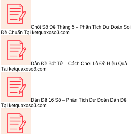
Chốt Số Đề Tháng 5 – Phân Tích Dự Đoán Soi
Đề Chuẩn Tại ketquaxoso3.com
Dàn Đề Bất Tử – Cách Chơi Lô Đề Hiệu Quả
Tại ketquaxoso3.com
Dàn Đề 16 Số – Phân Tích Dự Đoán Dàn Đề
Tại ketquaxoso3.com