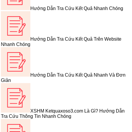
Hướng Dẫn Tra Cứu Kết Quả Nhanh Chóng
Hướng Dẫn Tra Cứu Kết Quả Trên Website
Nhanh Chóng
Hướng Dẫn Tra Cứu Kết Quả Nhanh Và Đơn
Giản
XSHM Ketquaxoso3.com Là Gì? Hướng Dẫn
Tra Cứu Thông Tin Nhanh Chóng