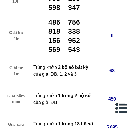
10tr
598 347
485 756
818 338
Giải ba
6
4tr
156 952
569 543
Trùng khớp
2 bộ số bất kỳ
Giải tư
68
1tr
của giải ĐB, 1, 2 và 3
Trùng khớp
1 trong 2 bộ số
Giải năm
450
100K
của giải ĐB
Trùng khớp
1 trong 18 bộ số
Giải sáu
5,895