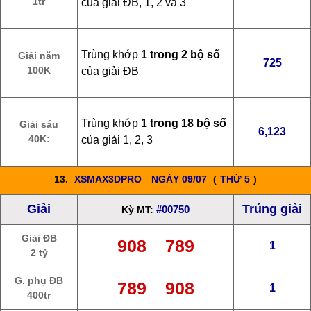
1tr
của giải ĐB, 1, 2 và 3
Trùng khớp
1 trong 2 bộ số
Giải năm
725
100K
của giải ĐB
Trùng khớp
1 trong 18 bộ số
Giải sáu
6,123
40K:
của giải 1, 2, 3
13.
XSMAX3DPRO
NGÀY 09/07
(
THỨ 5
)
Giải
Trúng giải
#00750
Kỳ MT:
Giải ĐB
908 789
1
2 tỷ
G. phụ ĐB
789 908
1
400tr