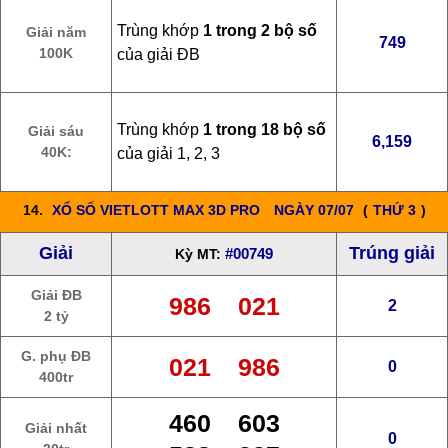
Trùng khớp
1 trong 2 bộ số
Giải năm
749
100K
của giải ĐB
Trùng khớp
1 trong 18 bộ số
Giải sáu
6,159
40K:
của giải 1, 2, 3
14.
XỔ SỐ VIETLOTT MAX 3D PRO
NGÀY 07/07
(
THỨ 3
)
Giải
Trúng giải
#00749
Kỳ MT:
Giải ĐB
986 021
2
2 tỷ
G. phụ ĐB
021 986
0
400tr
460 603
Giải nhất
0