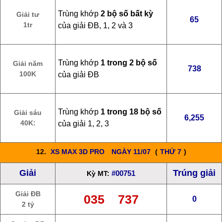
Trùng khớp
2 bộ số bất kỳ
Giải tư
65
1tr
của giải ĐB, 1, 2 và 3
Trùng khớp
1 trong 2 bộ số
Giải năm
738
100K
của giải ĐB
Trùng khớp
1 trong 18 bộ số
Giải sáu
6,255
40K:
của giải 1, 2, 3
12.
XS MAX 3D PRO
NGÀY 11/07
(
THỨ 7
)
Giải
Trúng giải
#00751
Kỳ MT:
Giải ĐB
035 737
0
2 tỷ