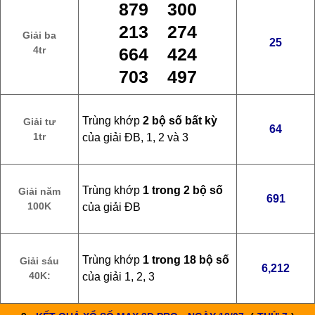
879 300
213 274
Giải ba
25
4tr
664 424
703 497
Trùng khớp
2 bộ số bất kỳ
Giải tư
64
1tr
của giải ĐB, 1, 2 và 3
Trùng khớp
1 trong 2 bộ số
Giải năm
691
100K
của giải ĐB
Trùng khớp
1 trong 18 bộ số
Giải sáu
6,212
40K:
của giải 1, 2, 3