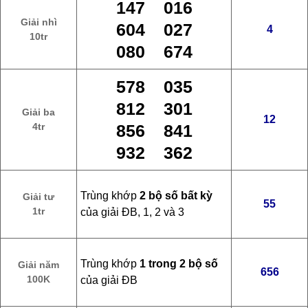
147 016
Giải nhì
604 027
4
10tr
080 674
578 035
812 301
Giải ba
12
4tr
856 841
932 362
Trùng khớp
2 bộ số bất kỳ
Giải tư
55
1tr
của giải ĐB, 1, 2 và 3
Trùng khớp
1 trong 2 bộ số
Giải năm
656
100K
của giải ĐB