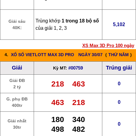
Trùng khớp
1 trong 18 bộ số
Giải sáu
5,102
40K:
của giải 1, 2, 3
XS Max 3D Pro 100 ngày
4.
XỔ SỐ VIETLOTT MAX 3D PRO
NGÀY 30/07
(
THỨ NĂM
)
Giải
Trúng giải
#00759
Kỳ MT:
Giải ĐB
218 463
0
2 tỷ
G. phụ ĐB
463 218
0
400tr
180 340
Giải nhất
0
30tr
498 482