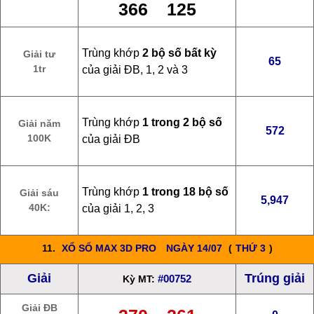
366 125
Trùng khớp
2 bộ số bất kỳ
Giải tư
65
1tr
của giải ĐB, 1, 2 và 3
Trùng khớp
1 trong 2 bộ số
Giải năm
572
100K
của giải ĐB
Trùng khớp
1 trong 18 bộ số
Giải sáu
5,947
40K:
của giải 1, 2, 3
11.
XỔ SỐ MAX 3D PRO
NGÀY 14/07
(
THỨ 3
)
Giải
Trúng giải
#00752
Kỳ MT:
Giải ĐB