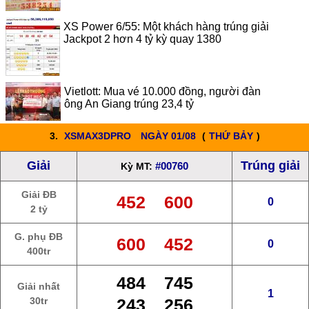
XS Power 6/55: Một khách hàng trúng giải
Jackpot 2 hơn 4 tỷ kỳ quay 1380
Vietlott: Mua vé 10.000 đồng, người đàn
ông An Giang trúng 23,4 tỷ
3.
XSMAX3DPRO
NGÀY 01/08
(
THỨ BẢY
)
Giải
Trúng giải
#00760
Kỳ MT:
Giải ĐB
452 600
0
2 tỷ
G. phụ ĐB
600 452
0
400tr
484 745
Giải nhất
1
30tr
243 256