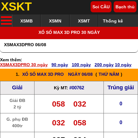
XSKT
Soi CẦU
Bạch thủ
XSMB
XSMN
XSMT
Thống kê
XỔ SỐ MAX 3D PRO 30 NGÀY
XSMAX3DPRO 06/08
Xem thêm:
XSMAX3DPRO 30 ngày
90 ngày
100 ngày
200 ngày
10 ngày
1.
XỔ SỐ MAX 3D PRO
NGÀY 06/08
(
THỨ NĂM
)
Giải
Trúng giải
#00762
Kỳ MT:
Giải ĐB
058 032
0
2 tỷ
G. phụ ĐB
032 058
0
400tr