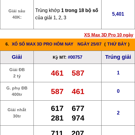
Trùng khớp
1 trong 18 bộ số
Giải sáu
5,401
40K:
của giải 1, 2, 3
XS Max 3D Pro 10 ngày
6.
XỔ SỐ MAX 3D PRO HÔM NAY
NGÀY 25/07
(
THỨ BẢY
)
Giải
Trúng giải
#00757
Kỳ MT:
Giải ĐB
461 587
1
2 tỷ
G. phụ ĐB
587 461
0
400tr
617 677
Giải nhất
2
30tr
281 974
711 207