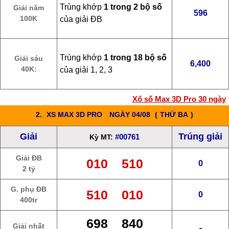
Trùng khớp
1 trong 2 bộ số
Giải năm
596
100K
của giải ĐB
Trùng khớp
1 trong 18 bộ số
Giải sáu
6,400
40K:
của giải 1, 2, 3
Xổ số Max 3D Pro 30 ngày
2.
XS MAX 3D PRO
NGÀY 04/08
(
THỨ BA
)
Giải
Trúng giải
#00761
Kỳ MT:
Giải ĐB
010 510
0
2 tỷ
G. phụ ĐB
510 010
0
400tr
698 840
Giải nhất