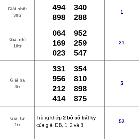
494 340
Giải nhất
1
30tr
898 288
064 952
Giải nhì
169 259
21
10tr
023 547
331 354
956 810
Giải ba
5
4tr
212 898
414 875
Trùng khớp
2 bộ số bất kỳ
Giải tư
52
1tr
của giải ĐB, 1, 2 và 3