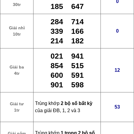
0
30tr
185 647
284 714
Giải nhì
339 166
0
10tr
214 182
021 941
854 515
Giải ba
12
4tr
600 591
901 598
Trùng khớp
2 bộ số bất kỳ
Giải tư
53
1tr
của giải ĐB, 1, 2 và 3
Trùng khớp
1 trong 2 bộ số
Giải năm