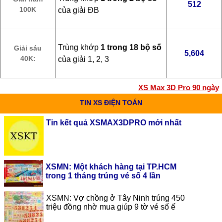
512
100K
của giải ĐB
Trùng khớp
1 trong 18 bộ số
Giải sáu
5,604
40K:
của giải 1, 2, 3
XS Max 3D Pro 90 ngày
TIN XS ĐIỆN TOÁN
Tin kết quả XSMAX3DPRO mới nhất
XSMN: Một khách hàng tại TP.HCM
trong 1 tháng trúng vé số 4 lần
XSMN: Vợ chồng ở Tây Ninh trúng 450
triệu đồng nhờ mua giúp 9 tờ vé số ế