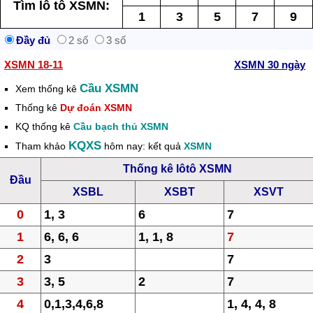
Tìm lô tô XSMN:
1
3
5
7
9
Đầy đủ
2 số
3 số
XSMN 18-11
XSMN 30 ngày
Cầu XSMN
Xem thống kê
Thống kê
Dự đoán XSMN
KQ thống kê
Cầu bạch thủ XSMN
KQXS
Tham khảo
hôm nay: kết quả
XSMN
Thống kê lôtô XSMN
Đầu
XSBL
XSBT
XSVT
0
1, 3
6
7
1
6, 6, 6
1, 1, 8
7
2
3
7
3
3, 5
2
7
4
0,1,3,4,6,8
1, 4, 4, 8