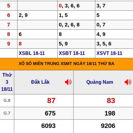
5
0
, 3, 6, 6
3, 7
6
2, 9
1, 5
5
7
0, 2, 6, 8
0, 7
8
6
8
4, 9
9
8
5, 9
3, 5, 6
XSBL 18-11
XSBT 18-11
XSVT 18-11
XỔ SỐ MIỀN TRUNG
XSMT NGÀY 18/11
THỨ BA
Thứ
3
Đắk Lắk
Quảng Nam
18/11
87
83
G.8
675
198
G.7
6093
9206