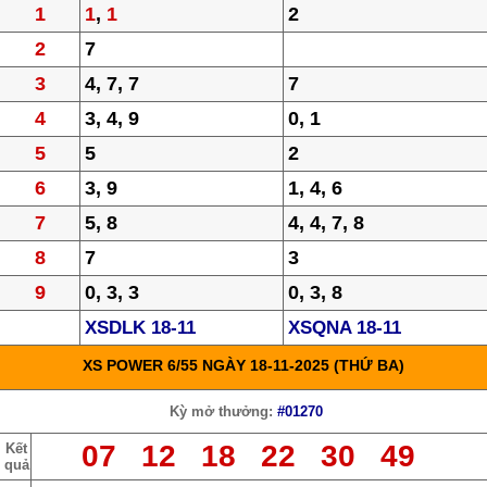
1
1
,
1
2
2
7
3
4, 7, 7
7
4
3, 4, 9
0, 1
5
5
2
6
3, 9
1, 4, 6
7
5, 8
4, 4, 7, 8
8
7
3
9
0, 3, 3
0, 3, 8
XSDLK 18-11
XSQNA 18-11
XS POWER 6/55
NGÀY 18-11-2025
(
THỨ BA
)
Kỳ mở thưởng:
#01270
07 12 18 22 30 49
Kết
quả