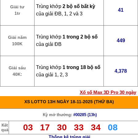
Trùng khớp
2 bộ số bất kỳ
Giải tư
41
1tr
của giải ĐB, 1, 2 và 3
Trùng khớp
1 trong 2 bộ số
Giải năm
449
100K
của giải ĐB
Trùng khớp
1 trong 18 bộ số
Giải sáu
4,378
40K:
của giải 1, 2, 3
Xổ số Max 3D Pro 30 ngày
XS LOTTO 13H
NGÀY 18-11-2025
(
THỨ BA
)
Kỳ mở thưởng:
#00285 (13h)
03 17 30 33 34
08
Kết
quả
Thống kê trúng giải