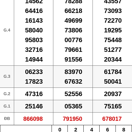
14562
78288
43557
64416
66218
73093
16143
49699
72270
58040
73806
19295
G.4
95803
00776
75448
32716
79661
51277
14944
91556
20344
06233
83970
61784
G.3
17823
67632
50041
47316
52556
20937
G.2
25146
05365
75165
G.1
866098
791950
678017
ĐB
0
2
4
6
8