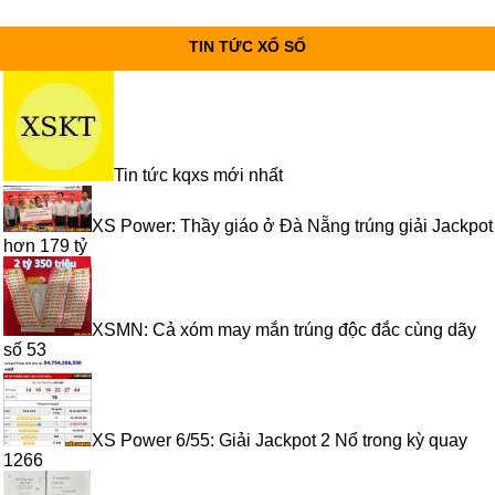
TIN TỨC XỔ SỐ
Tin tức kqxs mới nhất
XS Power: Thầy giáo ở Đà Nẵng trúng giải Jackpot
hơn 179 tỷ
XSMN: Cả xóm may mắn trúng độc đắc cùng dãy
số 53
XS Power 6/55: Giải Jackpot 2 Nổ trong kỳ quay
1266