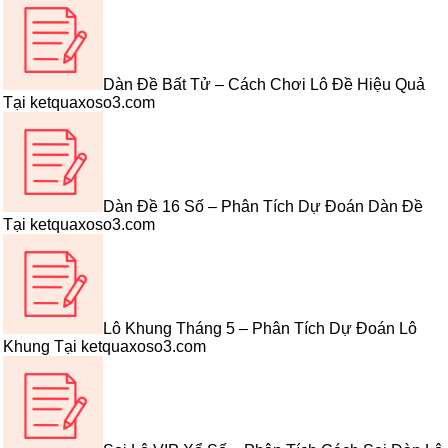
Dàn Đề Bất Tử – Cách Chơi Lô Đề Hiệu Quả
Tại ketquaxoso3.com
Dàn Đề 16 Số – Phân Tích Dự Đoán Dàn Đề
Tại ketquaxoso3.com
Lô Khung Tháng 5 – Phân Tích Dự Đoán Lô
Khung Tại ketquaxoso3.com