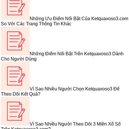
Những Ưu Điểm Nổi Bật Của Ketquaxoso3.com
So Với Các Trang Thông Tin Khác
Những Điểm Nổi Bật Trên Ketquaxoso3 Dành
Cho Người Dùng
Vì Sao Nhiều Người Chọn Ketquaxoso3 Để
Theo Dõi Kết Quả?
Vì Sao Nhiều Người Theo Dõi 3 Miền Xổ Số