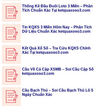
Thống Kê Đầu Đuôi Loto 3 Miền – Phân
Tích Chuẩn Xác Tại ketquaxoso3.com
Tin KQXS 3 Miền Hôm Nay – Phân Tích
Dữ Liệu Chuẩn Xác ketquaxoso3.com
Kết Quả Xổ Số – Tra Cứu KQXS Chính
Xác Tại ketquaxoso3.com
Cầu Về Cả Cặp XSMB – Soi Cầu Cặp Số
ketquaxoso3.com
Cầu Bạch Thủ – Soi Cầu Bạch Thủ Lô 5
Ngày Chuẩn Xác