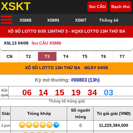
XSKT
Soi CẦU
Bạch thủ
XSMB
XSMN
XSMT
Thống kê
XỔ SỐ LOTTO 5/35 13HTHỨ 3 - KQXS LOTTO 13H THỨ BA
XSL13 04/08
Soi CẦU XSMB
CN
T2
T3
T4
T5
T6
T7
XỔ SỐ LOTTO 13H THỨ BA
NGÀY 04/08
Kỳ mở thưởng:
#00803 (13h)
06 14 15 19 34
03
Kết
quả
Thống kê trúng giải
Số người
Giải
Trùng khớp
Trị giá giải (VNĐ)
trúng
0
11,225,384,000
J.pot