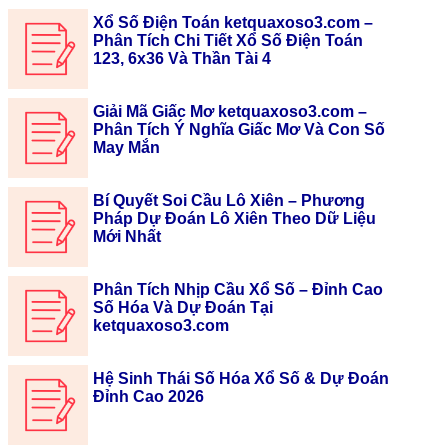
Xổ Số Điện Toán ketquaxoso3.com –
Phân Tích Chi Tiết Xổ Số Điện Toán
123, 6x36 Và Thần Tài 4
Giải Mã Giấc Mơ ketquaxoso3.com –
Phân Tích Ý Nghĩa Giấc Mơ Và Con Số
May Mắn
Bí Quyết Soi Cầu Lô Xiên – Phương
Pháp Dự Đoán Lô Xiên Theo Dữ Liệu
Mới Nhất
Phân Tích Nhịp Cầu Xổ Số – Đỉnh Cao
Số Hóa Và Dự Đoán Tại
ketquaxoso3.com
Hệ Sinh Thái Số Hóa Xổ Số & Dự Đoán
Đỉnh Cao 2026