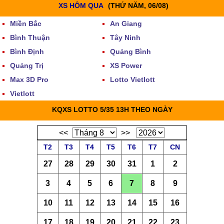
XS HÔM QUA
(THỨ NĂM, 06/08)
Miền Bắc
An Giang
Bình Thuận
Tây Ninh
Bình Định
Quảng Bình
Quảng Trị
XS Power
Max 3D Pro
Lotto Vietlott
Vietlott
KQXS LOTTO 5/35 13H THEO NGÀY
<<
>>
T2
T3
T4
T5
T6
T7
CN
27
28
29
30
31
1
2
3
4
5
6
7
8
9
10
11
12
13
14
15
16
17
18
19
20
21
22
23