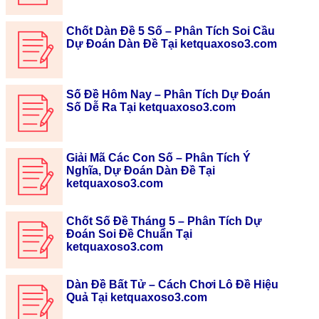
Chốt Dàn Đề 5 Số – Phân Tích Soi Cầu
Dự Đoán Dàn Đề Tại ketquaxoso3.com
Số Đề Hôm Nay – Phân Tích Dự Đoán
Số Dễ Ra Tại ketquaxoso3.com
Giải Mã Các Con Số – Phân Tích Ý
Nghĩa, Dự Đoán Dàn Đề Tại
ketquaxoso3.com
Chốt Số Đề Tháng 5 – Phân Tích Dự
Đoán Soi Đề Chuẩn Tại
ketquaxoso3.com
Dàn Đề Bất Tử – Cách Chơi Lô Đề Hiệu
Quả Tại ketquaxoso3.com