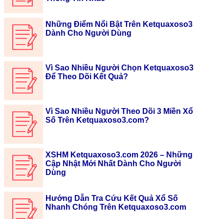
Những Điểm Nổi Bật Trên Ketquaxoso3
Dành Cho Người Dùng
Vì Sao Nhiều Người Chọn Ketquaxoso3
Để Theo Dõi Kết Quả?
Vì Sao Nhiều Người Theo Dõi 3 Miền Xổ
Số Trên Ketquaxoso3.com?
XSHM Ketquaxoso3.com 2026 – Những
Cập Nhật Mới Nhất Dành Cho Người
Dùng
Hướng Dẫn Tra Cứu Kết Quả Xổ Số
Nhanh Chóng Trên Ketquaxoso3.com