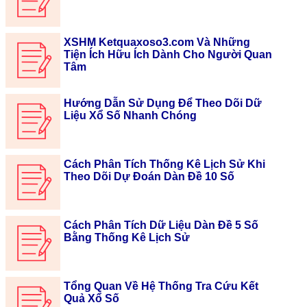
XSHM Ketquaxoso3.com Và Những
Tiện Ích Hữu Ích Dành Cho Người Quan
Tâm
Hướng Dẫn Sử Dụng Để Theo Dõi Dữ
Liệu Xổ Số Nhanh Chóng
Cách Phân Tích Thống Kê Lịch Sử Khi
Theo Dõi Dự Đoán Dàn Đề 10 Số
Cách Phân Tích Dữ Liệu Dàn Đề 5 Số
Bằng Thống Kê Lịch Sử
Tổng Quan Về Hệ Thống Tra Cứu Kết
Quả Xổ Số