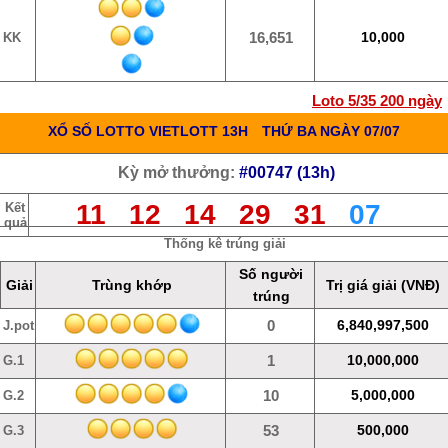
16,651
10,000
KK
Loto 5/35 200 ngày
XỔ SỐ LOTTO VIETLOTT 13H
THỨ BA NGÀY 07/07
Kỳ mở thưởng:
#00747 (13h)
11 12 14 29 31
07
Kết
quả
Thống kê trúng giải
Số người
Giải
Trùng khớp
Trị giá giải (VNĐ)
trúng
0
6,840,997,500
J.pot
1
10,000,000
G.1
10
5,000,000
G.2
53
500,000
G.3