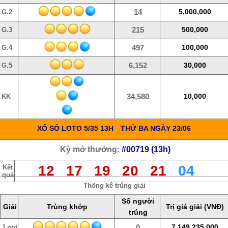
14
5,000,000
G.2
215
500,000
G.3
497
100,000
G.4
6,152
30,000
G.5
34,580
10,000
KK
XỔ SỐ LOTO 5/35 13H
THỨ BA NGÀY 23/06
Kỳ mở thưởng:
#00719 (13h)
12 17 19 20 21
04
Kết
quả
Thống kê trúng giải
Số người
Giải
Trùng khớp
Trị giá giải (VNĐ)
trúng
0
7,149,235,000
J.pot