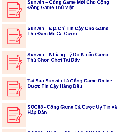
Sunwin – Cổng Game Mới Cho Cộng
Đồng Game Thủ Việt
Sunwin – Địa Chỉ Tin Cậy Cho Game
Thủ Đam Mê Cá Cược
Sunwin – Những Lý Do Khiến Game
Thủ Chọn Chơi Tại Đây
Tại Sao Sunwin Là Cổng Game Online
Được Tin Cậy Hàng Đầu
SOC88 - Cổng Game Cá Cược Uy Tín và
Hấp Dẫn