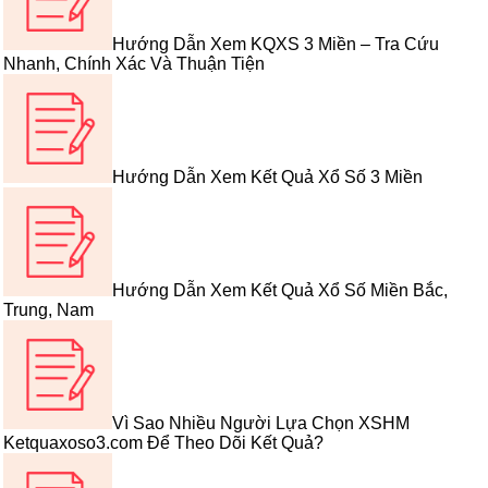
Hướng Dẫn Xem KQXS 3 Miền – Tra Cứu
Nhanh, Chính Xác Và Thuận Tiện
Hướng Dẫn Xem Kết Quả Xổ Số 3 Miền
Hướng Dẫn Xem Kết Quả Xổ Số Miền Bắc,
Trung, Nam
Vì Sao Nhiều Người Lựa Chọn XSHM
Ketquaxoso3.com Để Theo Dõi Kết Quả?