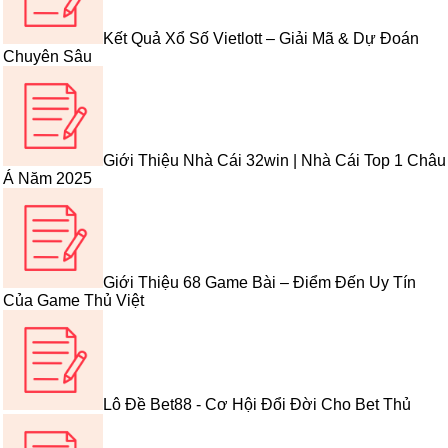
Kết Quả Xổ Số Vietlott – Giải Mã & Dự Đoán
Chuyên Sâu
Giới Thiệu Nhà Cái 32win | Nhà Cái Top 1 Châu
Á Năm 2025
Giới Thiệu 68 Game Bài – Điểm Đến Uy Tín
Của Game Thủ Việt
Lô Đề Bet88 - Cơ Hội Đổi Đời Cho Bet Thủ