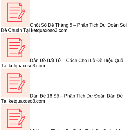
Chốt Số Đề Tháng 5 – Phân Tích Dự Đoán Soi
Đề Chuẩn Tại ketquaxoso3.com
Dàn Đề Bất Tử – Cách Chơi Lô Đề Hiệu Quả
Tại ketquaxoso3.com
Dàn Đề 16 Số – Phân Tích Dự Đoán Dàn Đề
Tại ketquaxoso3.com