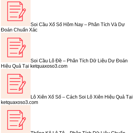
Soi Cầu Xổ Số Hôm Nay – Phân Tích Và Dự
Đoán Chuẩn Xác
Soi Cầu Lô Đề – Phân Tích Dữ Liệu Dự Đoán
Hiệu Quả Tại ketquaxoso3.com
Lô Xiên Xổ Số – Cách Soi Lô Xiên Hiệu Quả Tại
ketquaxoso3.com