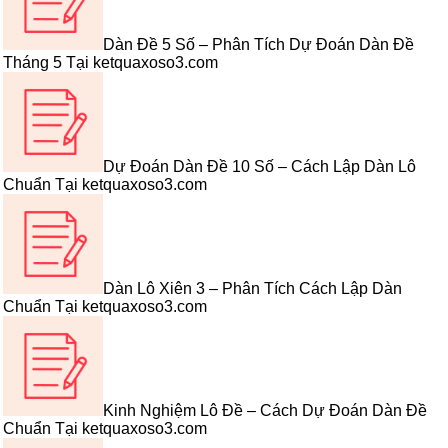
Dàn Đề 5 Số – Phân Tích Dự Đoán Dàn Đề
Tháng 5 Tại ketquaxoso3.com
Dự Đoán Dàn Đề 10 Số – Cách Lập Dàn Lô
Chuẩn Tại ketquaxoso3.com
Dàn Lô Xiên 3 – Phân Tích Cách Lập Dàn
Chuẩn Tại ketquaxoso3.com
Kinh Nghiệm Lô Đề – Cách Dự Đoán Dàn Đề
Chuẩn Tại ketquaxoso3.com