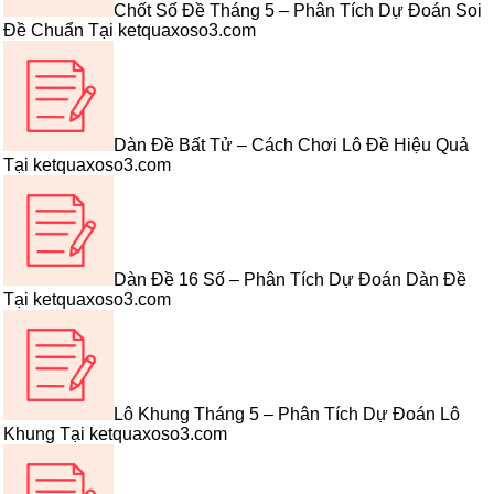
Chốt Số Đề Tháng 5 – Phân Tích Dự Đoán Soi
Đề Chuẩn Tại ketquaxoso3.com
Dàn Đề Bất Tử – Cách Chơi Lô Đề Hiệu Quả
Tại ketquaxoso3.com
Dàn Đề 16 Số – Phân Tích Dự Đoán Dàn Đề
Tại ketquaxoso3.com
Lô Khung Tháng 5 – Phân Tích Dự Đoán Lô
Khung Tại ketquaxoso3.com