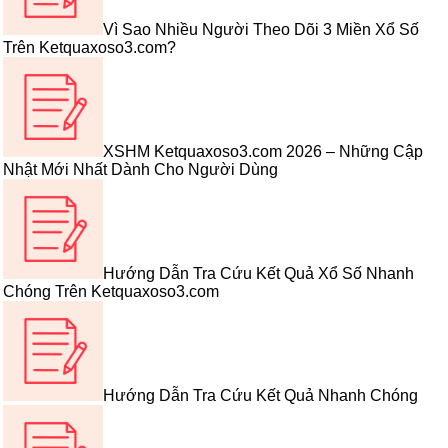
Vì Sao Nhiều Người Theo Dõi 3 Miền Xổ Số
Trên Ketquaxoso3.com?
XSHM Ketquaxoso3.com 2026 – Những Cập
Nhật Mới Nhất Dành Cho Người Dùng
Hướng Dẫn Tra Cứu Kết Quả Xổ Số Nhanh
Chóng Trên Ketquaxoso3.com
Hướng Dẫn Tra Cứu Kết Quả Nhanh Chóng