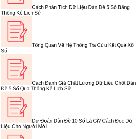
Cách Phân Tích Dữ Liệu Dàn Đề 5 Số Bằng
Thống Kê Lịch Sử
Tổng Quan Về Hệ Thống Tra Cứu Kết Quả Xổ
Số
Cách Đánh Giá Chất Lượng Dữ Liệu Chốt Dàn
Đề 5 Số Qua Thống Kê Lịch Sử
Dự Đoán Dàn Đề 10 Số Là Gì? Cách Đọc Dữ
Liệu Cho Người Mới