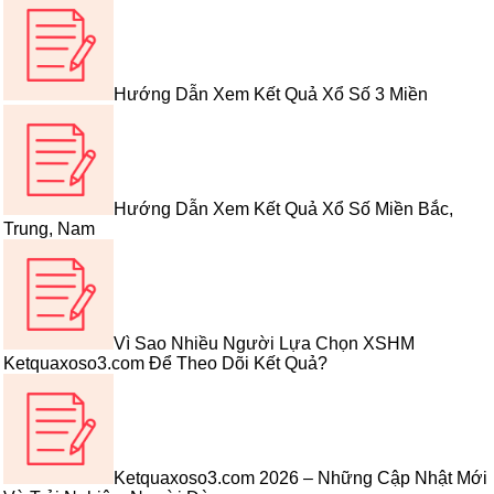
Hướng Dẫn Xem Kết Quả Xổ Số 3 Miền
Hướng Dẫn Xem Kết Quả Xổ Số Miền Bắc,
Trung, Nam
Vì Sao Nhiều Người Lựa Chọn XSHM
Ketquaxoso3.com Để Theo Dõi Kết Quả?
Ketquaxoso3.com 2026 – Những Cập Nhật Mới