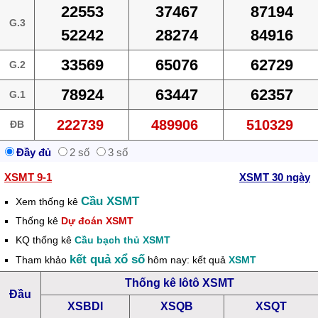
22553
37467
87194
G.3
52242
28274
84916
33569
65076
62729
G.2
78924
63447
62357
G.1
222739
489906
510329
ĐB
Đầy đủ
2 số
3 số
XSMT 9-1
XSMT 30 ngày
Cầu XSMT
Xem thống kê
Thống kê
Dự đoán XSMT
KQ thống kê
Cầu bạch thủ XSMT
kết quả xổ số
Tham khảo
hôm nay: kết quả
XSMT
Thống kê lôtô XSMT
Đầu
XSBDI
XSQB
XSQT