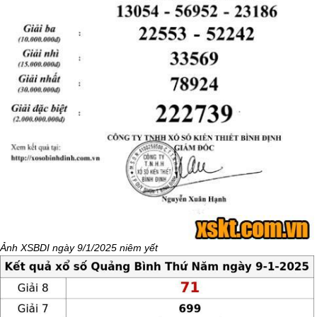
Ảnh XSBDI ngày 9/1/2025 niêm yết