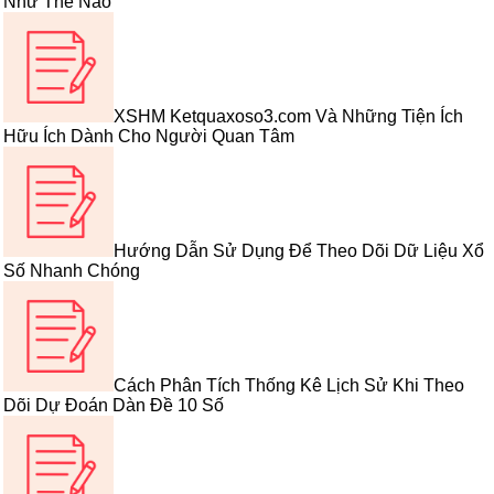
Như Thế Nào
XSHM Ketquaxoso3.com Và Những Tiện Ích
Hữu Ích Dành Cho Người Quan Tâm
Hướng Dẫn Sử Dụng Để Theo Dõi Dữ Liệu Xổ
Số Nhanh Chóng
Cách Phân Tích Thống Kê Lịch Sử Khi Theo
Dõi Dự Đoán Dàn Đề 10 Số