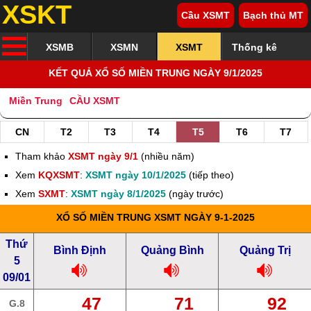
XSKT
Cầu XSMT
Bạch thủ MT
XSMB
XSMN
XSMT
Thống kê
KẾT QUẢ XỔ SỐ MIỀN TRUNG NGÀY 9/1/2025
Miền Trung
CẦU XSMT
CN
T2
T3
T4
T5
T6
T7
Tham khảo
XSMT ngày 9/1
(nhiều năm)
Xem
KQXSMT
:
XSMT ngày 10/1/2025
(tiếp theo)
Xem
SXMT
:
XSMT ngày 8/1/2025
(ngày trước)
XỔ SỐ MIỀN TRUNG
XSMT NGÀY 9-1-2025
Thứ
Bình Định
Quảng Bình
Quảng Trị
5
09/01
47
71
92
G.8