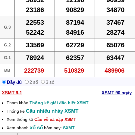
23186
90829
34870
22553
87194
37467
G.3
52242
84916
28274
33569
62729
65076
G.2
78924
62357
63447
G.1
222739
510329
489906
ĐB
Đầy đủ
2 số
3 số
XSMT 9-1
XSMT 90 ngày
Tham khảo
Thống kê giải đặc biệt XSMT
Cầu nhiều nháy XSMT
Thống kê
Xem thống kê
Cầu về cả cặp XSMT
xổ số
Xem nhanh
hôm nay:
SXMT