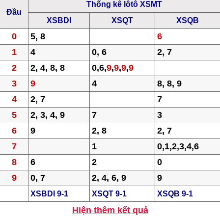
Thống kê lôtô XSMT
Đầu
XSBDI
XSQT
XSQB
0
5, 8
6
1
4
0, 6
2, 7
2
2, 4, 8, 8
0,6,
9
,
9
,
9
,
9
3
9
4
8, 8, 9
4
2, 7
7
5
2, 3, 4, 9
7
3
6
9
2, 8
2, 7
7
1
0,1,2,3,4,6
8
6
2
0
9
0, 7
2, 4, 6, 9
9
XSBDI 9-1
XSQT 9-1
XSQB 9-1
Hiện thêm kết quả