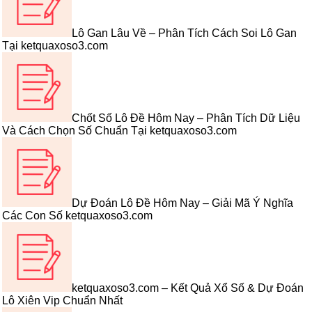
Lô Gan Lâu Về – Phân Tích Cách Soi Lô Gan
Tại ketquaxoso3.com
Chốt Số Lô Đề Hôm Nay – Phân Tích Dữ Liệu
Và Cách Chọn Số Chuẩn Tại ketquaxoso3.com
Dự Đoán Lô Đề Hôm Nay – Giải Mã Ý Nghĩa
Các Con Số ketquaxoso3.com
ketquaxoso3.com – Kết Quả Xổ Số & Dự Đoán
Lô Xiên Vip Chuẩn Nhất