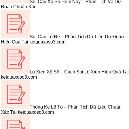
Soi Cầu Xổ Số Hôm Nay – Phân Tích Và Dự
Đoán Chuẩn Xác
Soi Cầu Lô Đề – Phân Tích Dữ Liệu Dự Đoán
Hiệu Quả Tại ketquaxoso3.com
Lô Xiên Xổ Số – Cách Soi Lô Xiên Hiệu Quả Tại
ketquaxoso3.com
Thống Kê Lô Tô – Phân Tích Dữ Liệu Chuẩn
Xác Tại ketquaxoso3.com