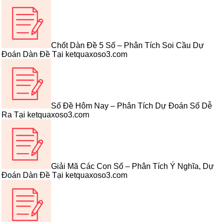
Chốt Dàn Đề 5 Số – Phân Tích Soi Cầu Dự
Đoán Dàn Đề Tại ketquaxoso3.com
Số Đề Hôm Nay – Phân Tích Dự Đoán Số Dễ
Ra Tại ketquaxoso3.com
Giải Mã Các Con Số – Phân Tích Ý Nghĩa, Dự
Đoán Dàn Đề Tại ketquaxoso3.com