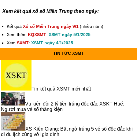
Xem kết quả xổ số Miền Trung theo ngày:
Kết quả
Xổ số Miền Trung ngày 9/1
(nhiều năm)
Xem thêm
KQXSMT
:
XSMT ngày 5/1/2025
Xem
SXMT
:
XSMT ngày 4/1/2025
TIN TỨC XSMT
Tin kết quả XSMT mới nhất
Vụ kiện đòi 2 tỷ tiền trúng độc đắc XSKT Huế:
Người mua vé số thắng kiện
XS Kiên Giang: Bất ngờ trúng 5 vé số độc đắc khi
đi du lịch cùng với gia đình