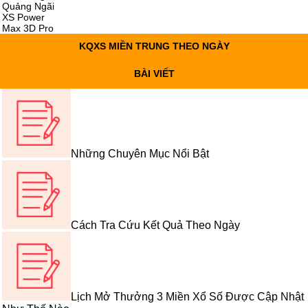
Quảng Ngãi
XS Power
Max 3D Pro
KQXS MIỀN TRUNG THEO NGÀY
BÀI VIẾT
Những Chuyên Mục Nổi Bật
Cách Tra Cứu Kết Quả Theo Ngày
Lịch Mở Thưởng 3 Miền Xổ Số Được Cập Nhật