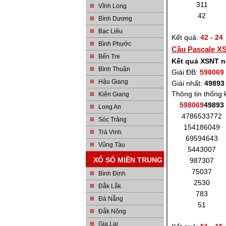
311
Vĩnh Long
42
Bình Dương
Bạc Liêu
Kết quả:
42 - 24
Bình Phước
Cầu Pascale X
Bến Tre
Kết quả XSNT n
Bình Thuận
Giải ĐB:
598069
Hậu Giang
Giải nhất:
49893
Thông tin thống 
Kiên Giang
598069
49893
Long An
4786533772
Sóc Trăng
154186049
Trà Vinh
69594643
Vũng Tàu
5443007
XỔ SỐ MIỀN TRUNG
987307
75037
Bình Định
2530
Đắk Lắk
783
Đà Nẵng
51
Đắk Nông
Gia Lai