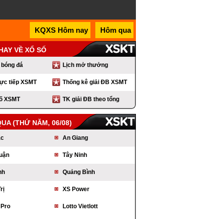
KQXS Hôm nay
Hôm qua
 HAY VỀ XỔ SỐ
 bóng đá
Lịch mở thưởng
rực tiếp XSMT
Thống kê giải ĐB XSMT
số XSMT
TK giải ĐB theo tổng
XSMT
QUA
(THỨ NĂM, 06/08)
ắc
An Giang
uận
Tây Ninh
nh
Quảng Bình
rị
XS Power
 Pro
Lotto Vietlott