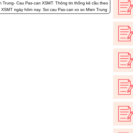
 Trung- Cau Pas-can XSMT. Thông tin thống kê cầu theo
l XSMT ngày hôm nay. Soi cau Pas-can xo so Mien Trung