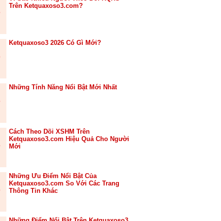
Trên Ketquaxoso3.com?
Ketquaxoso3 2026 Có Gì Mới?
Những Tính Năng Nổi Bật Mới Nhất
Cách Theo Dõi XSHM Trên
Ketquaxoso3.com Hiệu Quả Cho Người
Mới
Những Ưu Điểm Nổi Bật Của
Ketquaxoso3.com So Với Các Trang
Thông Tin Khác
Những Điểm Nổi Bật Trên Ketquaxoso3