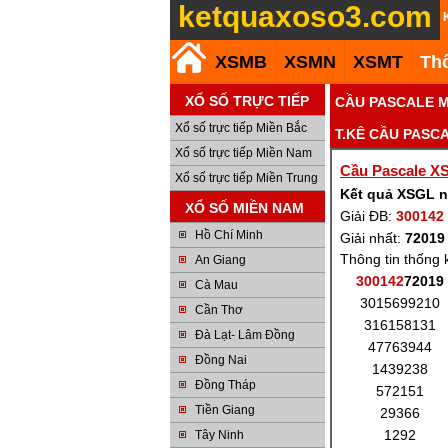
ketquaxoso3.com
XSMB
XSMN
XSMT
Th
XỔ SỐ TRỰC TIẾP
CẦU PASCALE M
Xổ số trực tiếp Miền Bắc
T.KÊ CẦU PASC
Xổ số trực tiếp Miền Nam
Cầu Pascale X
Xổ số trực tiếp Miền Trung
Kết quả XSGL n
XỔ SỐ MIỀN NAM
Giải ĐB:
300142
Hồ Chí Minh
Giải nhất:
72019
Thông tin thống 
An Giang
300142
72019
Cà Mau
3015699210
Cần Thơ
316158131
Đà Lạt- Lâm Đồng
47763944
Đồng Nai
1439238
Đồng Tháp
572151
Tiền Giang
29366
1292
Tây Ninh