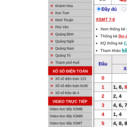
Khánh Hòa
Đầy đủ
Kon Tum
XSMT 7-6
Ninh Thuận
Phú Yên
Xem thống kê
Quảng Bình
Thống kê
Dự 
Quảng Ngãi
KQ thống kê
C
Quảng Nam
kế
Tham khảo
Quảng Trị
Thành phố Huế
Đầu
X
XỔ SỐ ĐIỆN TOÁN
0
Xổ số điện toán 123
Xổ số điện toán 6x36
1
1, 6,
Xổ số thần tài 4
2
2, 4
VIDEO TRỰC TIẾP
3
4, 6, 7
Video trực tiếp XSMB
4
1, 4
Video trực tiếp XSMN
5
4, 8, 8
Video trực tiếp XSMT