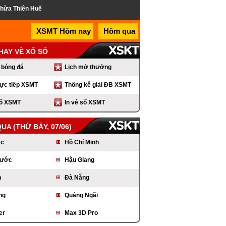
hừa Thiên Huế
XSMT Hôm nay
Hôm qua
 HAY VỀ XỔ SỐ
 bóng đá
Lịch mở thưởng
rực tiếp XSMT
Thống kê giải ĐB XSMT
số XSMT
In vé số XSMT
QUA
(THỨ BẢY, 07/06)
ắc
Hồ Chí Minh
hước
Hậu Giang
n
Đà Nẵng
ng
Quảng Ngãi
er
Max 3D Pro