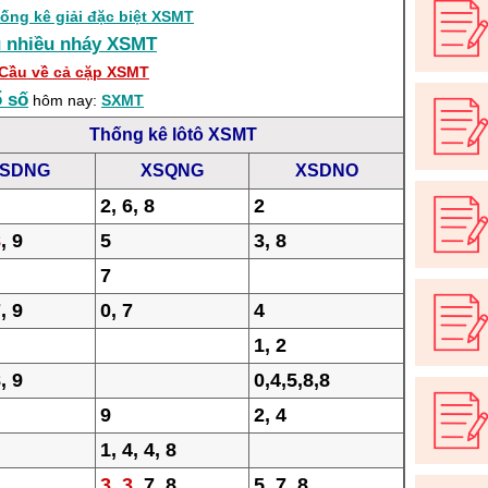
ống kê giải đặc biệt XSMT
 nhiều nháy XSMT
Cầu về cả cặp XSMT
ổ số
hôm nay:
SXMT
Thống kê lôtô XSMT
SDNG
XSQNG
XSDNO
2, 6, 8
2
8
, 9
5
3, 8
7
, 9
0, 7
4
1, 2
, 9
0,4,5,8,8
9
2, 4
1, 4, 4, 8
3
,
3
, 7, 8
5, 7, 8