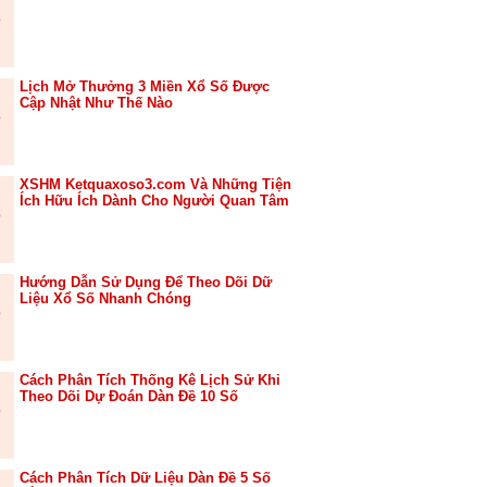
Lịch Mở Thưởng 3 Miền Xổ Số Được
Cập Nhật Như Thế Nào
XSHM Ketquaxoso3.com Và Những Tiện
Ích Hữu Ích Dành Cho Người Quan Tâm
Hướng Dẫn Sử Dụng Để Theo Dõi Dữ
Liệu Xổ Số Nhanh Chóng
Cách Phân Tích Thống Kê Lịch Sử Khi
Theo Dõi Dự Đoán Dàn Đề 10 Số
Cách Phân Tích Dữ Liệu Dàn Đề 5 Số