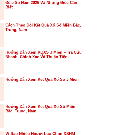
Đề 5 Số Năm 2026 Và Những Điều Cần
Biết
Cách Theo Dõi Kết Quả Xổ Số Miền Bắc,
Trung, Nam
Hướng Dẫn Xem KQXS 3 Miền – Tra Cứu
Nhanh, Chính Xác Và Thuận Tiện
Hướng Dẫn Xem Kết Quả Xổ Số 3 Miền
Hướng Dẫn Xem Kết Quả Xổ Số Miền
Bắc, Trung, Nam
Vì Sao Nhiều Người Lựa Chọn XSHM