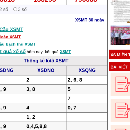
2 số
3 số
XSMT 30 ngày
Cầu XSMT
đoán XSMT
ầu bạch thủ XSMT
t quả xổ số
hôm nay: kết quả
XSMT
XS MIỀN
Thống kê lôtô XSMT
BÀI VIẾT
SDNG
XSDNO
XSQNG
2
2, 6, 8
8
, 9
3, 8
5
7
, 9
4
0, 7
1, 2
, 9
0,4,5,8,8