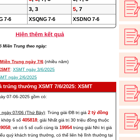
3, 3
5
, 7
 7-6
XSQNG 7-6
XSDNO 7-6
Hiện thêm kết quả
ố Miền Trung theo ngày:
 Miền Trung ngày 7/6
(nhiều năm)
XSMT
:
XSMT ngày 3/6/2025
MT ngày 2/6/2025
ả trúng thưởng XSMT 7/6/2025: XSMT
ày 07-06-2025 gồm có:
2 tỷ đồng
ngày 07/06 (Thứ Bảy)
: Trúng giải ĐB trị giá
405818
g khớp 6 số
; giải Nhất giá trị 30 triệu đồng thuộc
69058
19954
; vé có 5 số cuối cùng là
trúng giải Nhì trị giá
Nếu quý khách trúng thưởng, có thể liên hệ lĩnh thưởng tại