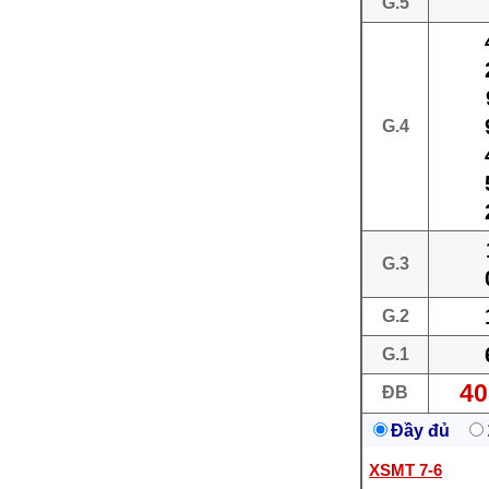
G.5
G.4
G.3
G.2
G.1
40
ĐB
Đầy đủ
XSMT 7-6