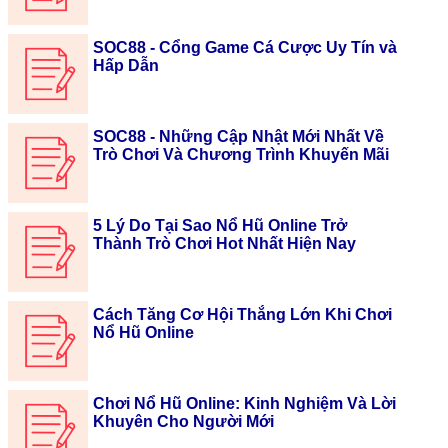
SOC88 - Cổng Game Cá Cược Uy Tín và
Hấp Dẫn
SOC88 - Những Cập Nhật Mới Nhất Về
Trò Chơi Và Chương Trình Khuyến Mãi
5 Lý Do Tại Sao Nổ Hũ Online Trở
Thành Trò Chơi Hot Nhất Hiện Nay
Cách Tăng Cơ Hội Thắng Lớn Khi Chơi
Nổ Hũ Online
Chơi Nổ Hũ Online: Kinh Nghiệm Và Lời
Khuyên Cho Người Mới