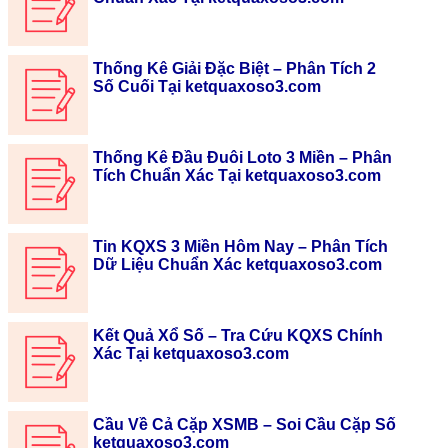
Thống Kê Giải Đặc Biệt – Phân Tích 2
Số Cuối Tại ketquaxoso3.com
Thống Kê Đầu Đuôi Loto 3 Miền – Phân
Tích Chuẩn Xác Tại ketquaxoso3.com
Tin KQXS 3 Miền Hôm Nay – Phân Tích
Dữ Liệu Chuẩn Xác ketquaxoso3.com
Kết Quả Xổ Số – Tra Cứu KQXS Chính
Xác Tại ketquaxoso3.com
Cầu Về Cả Cặp XSMB – Soi Cầu Cặp Số
ketquaxoso3.com