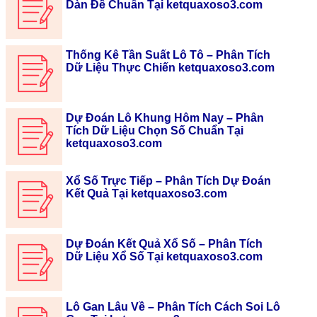
Dàn Đề Chuẩn Tại ketquaxoso3.com
Thống Kê Tần Suất Lô Tô – Phân Tích
Dữ Liệu Thực Chiến ketquaxoso3.com
Dự Đoán Lô Khung Hôm Nay – Phân
Tích Dữ Liệu Chọn Số Chuẩn Tại
ketquaxoso3.com
Xổ Số Trực Tiếp – Phân Tích Dự Đoán
Kết Quả Tại ketquaxoso3.com
Dự Đoán Kết Quả Xổ Số – Phân Tích
Dữ Liệu Xổ Số Tại ketquaxoso3.com
Lô Gan Lâu Về – Phân Tích Cách Soi Lô