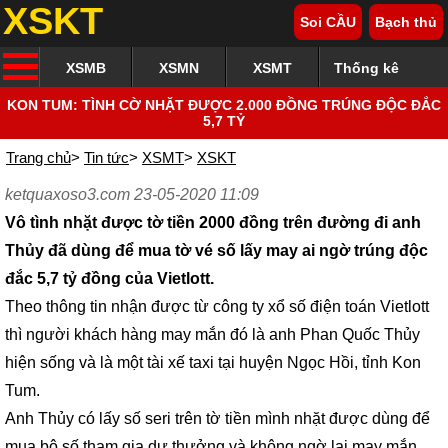
XSKT
Soi CẦU
Bạch thủ
XSMB
XSMN
XSMT
Thống kê
KON TUM: TÌNH CỜ NHẶT ĐƯỢC 2.000 ĐỒNG TRÚNG ĐỘC ĐẮC
5,7 TỶ
Trang chủ
>
Tin tức
>
XSMT
>
XSKT
ketquaxoso3.com 23-05-2020 11:09
Vô tình nhặt được tờ tiền 2000 đồng trên đường đi anh
Thủy đã dùng để mua tờ vé số lấy may ai ngờ trúng độc
đắc 5,7 tỷ đồng của Vietlott.
Theo thông tin nhận được từ công ty xổ số điện toán Vietlott
thì người khách hàng may mắn đó là anh Phan Quốc Thủy
hiện sống và là một tài xế taxi tại huyện Ngọc Hồi, tỉnh Kon
Tum.
Anh Thủy có lấy số seri trên tờ tiền mình nhặt được dùng để
mua bộ số tham gia dự thưởng và không ngờ lại may mắn