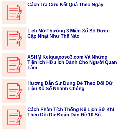
Cách Tra Cứu Kết Quả Theo Ngày
Lịch Mở Thưởng 3 Miền Xổ Số Được
Cập Nhật Như Thế Nào
XSHM Ketquaxoso3.com Và Những
Tiện Ích Hữu Ích Dành Cho Người Quan
Tâm
Hướng Dẫn Sử Dụng Để Theo Dõi Dữ
Liệu Xổ Số Nhanh Chóng
Cách Phân Tích Thống Kê Lịch Sử Khi
Theo Dõi Dự Đoán Dàn Đề 10 Số