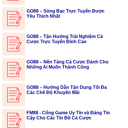
GO88 – Sòng Bạc Trực Tuyến Được
Yêu Thích Nhất
GO88 – Tận Hưởng Trải Nghiệm Cá
Cược Trực Tuyến Đỉnh Cao
GO88 – Nền Tảng Cá Cược Dành Cho
Những Ai Muốn Thành Công
GO88 – Hướng Dẫn Tận Dụng Tối Đa
Các Chế Độ Khuyến Mãi
FM88 - Cổng Game Uy Tín và Đáng Tin
Cậy Cho Các Tín Đồ Cá Cược