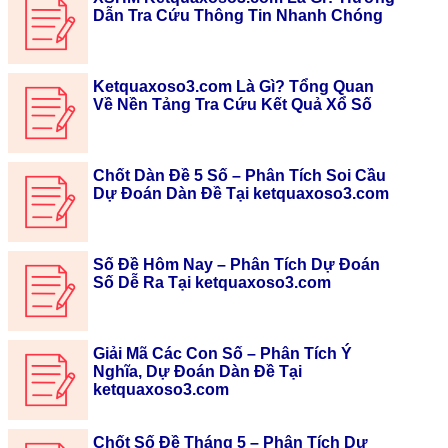
Dẫn Tra Cứu Thông Tin Nhanh Chóng
Ketquaxoso3.com Là Gì? Tổng Quan
Về Nền Tảng Tra Cứu Kết Quả Xổ Số
Chốt Dàn Đề 5 Số – Phân Tích Soi Cầu
Dự Đoán Dàn Đề Tại ketquaxoso3.com
Số Đề Hôm Nay – Phân Tích Dự Đoán
Số Dễ Ra Tại ketquaxoso3.com
Giải Mã Các Con Số – Phân Tích Ý
Nghĩa, Dự Đoán Dàn Đề Tại
ketquaxoso3.com
Chốt Số Đề Tháng 5 – Phân Tích Dự