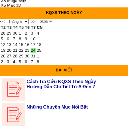
XS Mega 6/45
XS Max 3D
KQXS THEO NGÀY
<<
>>
T2
T3
T4
T5
T6
T7
CN
28
29
30
1
2
3
4
5
6
7
8
9
10
11
12
13
14
15
16
17
18
19
20
21
22
23
24
25
26
27
28
29
30
31
1
2
3
4
5
6
7
8
BÀI VIẾT
Cách Tra Cứu KQXS Theo Ngày –
Hướng Dẫn Chi Tiết Từ A Đến Z
Những Chuyên Mục Nổi Bật