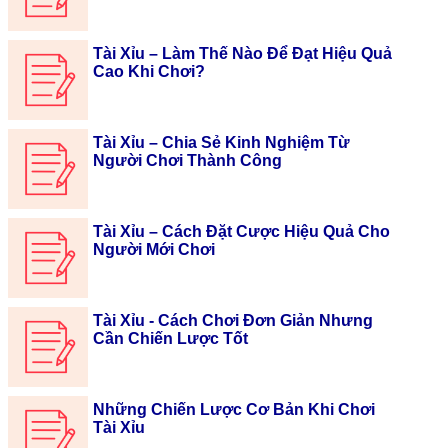
Tài Xỉu – Làm Thế Nào Để Đạt Hiệu Quả
Cao Khi Chơi?
Tài Xỉu – Chia Sẻ Kinh Nghiệm Từ
Người Chơi Thành Công
Tài Xỉu – Cách Đặt Cược Hiệu Quả Cho
Người Mới Chơi
Tài Xỉu - Cách Chơi Đơn Giản Nhưng
Cần Chiến Lược Tốt
Những Chiến Lược Cơ Bản Khi Chơi
Tài Xỉu