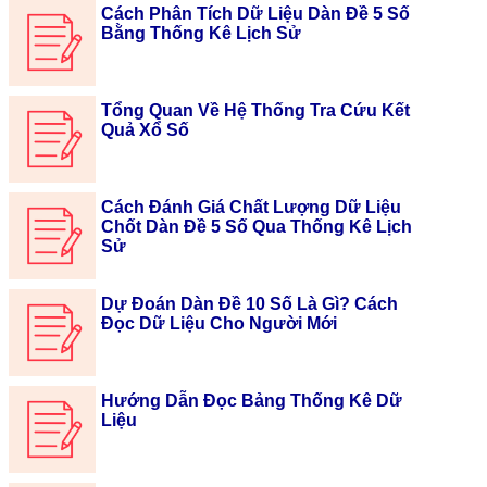
Cách Phân Tích Dữ Liệu Dàn Đề 5 Số
Bằng Thống Kê Lịch Sử
Tổng Quan Về Hệ Thống Tra Cứu Kết
Quả Xổ Số
Cách Đánh Giá Chất Lượng Dữ Liệu
Chốt Dàn Đề 5 Số Qua Thống Kê Lịch
Sử
Dự Đoán Dàn Đề 10 Số Là Gì? Cách
Đọc Dữ Liệu Cho Người Mới
Hướng Dẫn Đọc Bảng Thống Kê Dữ
Liệu