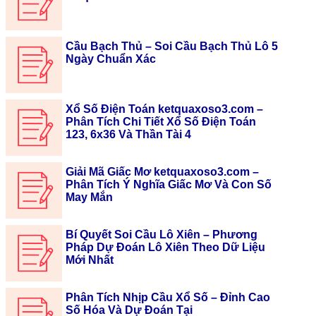
Cầu Bạch Thủ – Soi Cầu Bạch Thủ Lô 5
Ngày Chuẩn Xác
Xổ Số Điện Toán ketquaxoso3.com –
Phân Tích Chi Tiết Xổ Số Điện Toán
123, 6x36 Và Thần Tài 4
Giải Mã Giấc Mơ ketquaxoso3.com –
Phân Tích Ý Nghĩa Giấc Mơ Và Con Số
May Mắn
Bí Quyết Soi Cầu Lô Xiên – Phương
Pháp Dự Đoán Lô Xiên Theo Dữ Liệu
Mới Nhất
Phân Tích Nhịp Cầu Xổ Số – Đỉnh Cao
Số Hóa Và Dự Đoán Tại