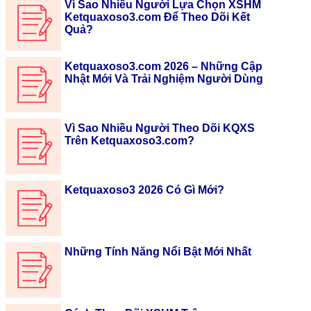
Vì Sao Nhiều Người Lựa Chọn XSHM
Ketquaxoso3.com Để Theo Dõi Kết
Quả?
Ketquaxoso3.com 2026 – Những Cập
Nhật Mới Và Trải Nghiệm Người Dùng
Vì Sao Nhiều Người Theo Dõi KQXS
Trên Ketquaxoso3.com?
Ketquaxoso3 2026 Có Gì Mới?
Những Tính Năng Nổi Bật Mới Nhất