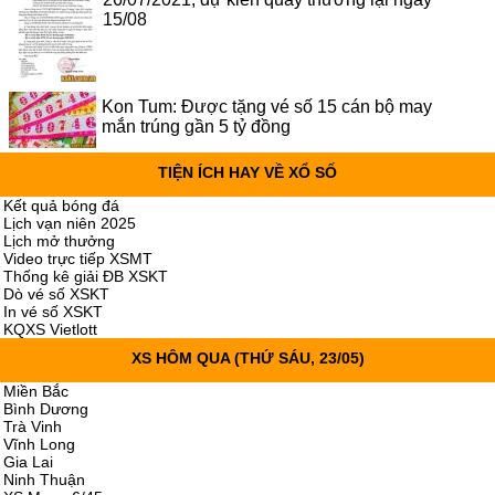
15/08
Kon Tum: Được tặng vé số 15 cán bộ may
mắn trúng gần 5 tỷ đồng
TIỆN ÍCH HAY VỀ XỔ SỐ
Kết quả bóng đá
Lịch vạn niên 2025
Lịch mở thưởng
Video trực tiếp XSMT
Thống kê giải ĐB XSKT
Dò vé số XSKT
In vé số XSKT
KQXS Vietlott
XS HÔM QUA
(THỨ SÁU, 23/05)
Miền Bắc
Bình Dương
Trà Vinh
Vĩnh Long
Gia Lai
Ninh Thuận