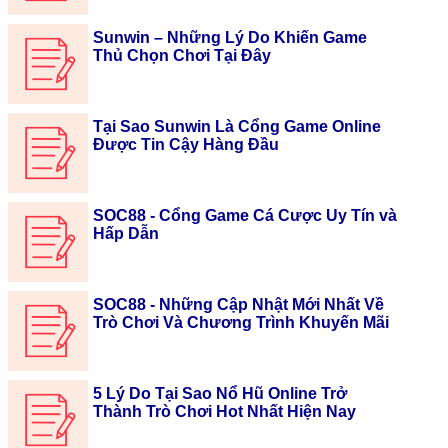
Sunwin – Những Lý Do Khiến Game
Thủ Chọn Chơi Tại Đây
Tại Sao Sunwin Là Cổng Game Online
Được Tin Cậy Hàng Đầu
SOC88 - Cổng Game Cá Cược Uy Tín và
Hấp Dẫn
SOC88 - Những Cập Nhật Mới Nhất Về
Trò Chơi Và Chương Trình Khuyến Mãi
5 Lý Do Tại Sao Nổ Hũ Online Trở
Thành Trò Chơi Hot Nhất Hiện Nay