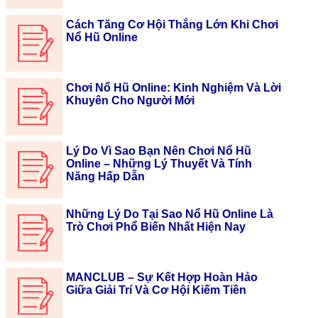
Cách Tăng Cơ Hội Thắng Lớn Khi Chơi
Nổ Hũ Online
Chơi Nổ Hũ Online: Kinh Nghiệm Và Lời
Khuyên Cho Người Mới
Lý Do Vì Sao Bạn Nên Chơi Nổ Hũ
Online – Những Lý Thuyết Và Tính
Năng Hấp Dẫn
Những Lý Do Tại Sao Nổ Hũ Online Là
Trò Chơi Phổ Biến Nhất Hiện Nay
MANCLUB – Sự Kết Hợp Hoàn Hảo
Giữa Giải Trí Và Cơ Hội Kiếm Tiền