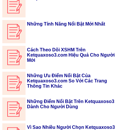
Những Tính Năng Nổi Bật Mới Nhất
Cách Theo Dõi XSHM Trên
Ketquaxoso3.com Hiệu Quả Cho Người
Mới
Những Ưu Điểm Nổi Bật Của
Ketquaxoso3.com So Với Các Trang
Thông Tin Khác
Những Điểm Nổi Bật Trên Ketquaxoso3
Dành Cho Người Dùng
Vì Sao Nhiều Người Chọn Ketquaxoso3