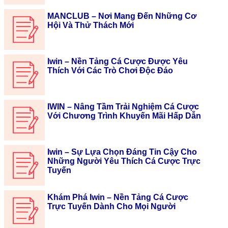
MANCLUB – Nơi Mang Đến Những Cơ
Hội Và Thử Thách Mới
Iwin – Nền Tảng Cá Cược Được Yêu
Thích Với Các Trò Chơi Độc Đáo
IWIN – Nâng Tầm Trải Nghiệm Cá Cược
Với Chương Trình Khuyến Mãi Hấp Dẫn
Iwin – Sự Lựa Chọn Đáng Tin Cậy Cho
Những Người Yêu Thích Cá Cược Trực
Tuyến
Khám Phá Iwin – Nền Tảng Cá Cược
Trực Tuyến Dành Cho Mọi Người