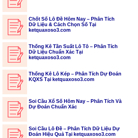
Chốt Số Lô Đề Hôm Nay – Phân Tích
Dữ Liệu & Cách Chọn Số Tại
ketquaxoso3.com
Thống Kê Tần Suất Lô Tô – Phân Tích
Dữ Liệu Chuẩn Xác Tại
ketquaxoso3.com
Thống Kê Lô Kép – Phân Tích Dự Đoán
KQXS Tại ketquaxoso3.com
Soi Cầu Xổ Số Hôm Nay – Phân Tích Và
Dự Đoán Chuẩn Xác
Soi Cầu Lô Đề – Phân Tích Dữ Liệu Dự
Đoán Hiệu Quả Tại ketquaxoso3.com