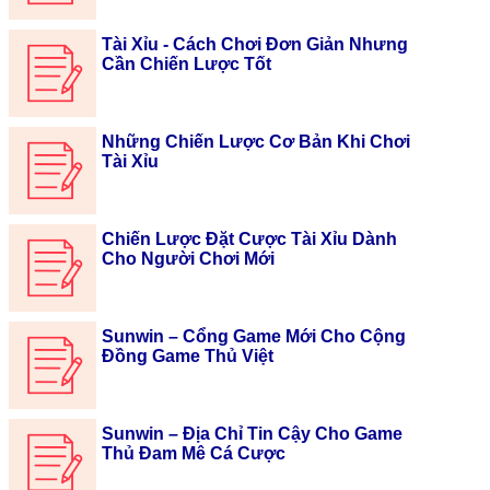
Tài Xỉu - Cách Chơi Đơn Giản Nhưng
Cần Chiến Lược Tốt
Những Chiến Lược Cơ Bản Khi Chơi
Tài Xỉu
Chiến Lược Đặt Cược Tài Xỉu Dành
Cho Người Chơi Mới
Sunwin – Cổng Game Mới Cho Cộng
Đồng Game Thủ Việt
Sunwin – Địa Chỉ Tin Cậy Cho Game
Thủ Đam Mê Cá Cược