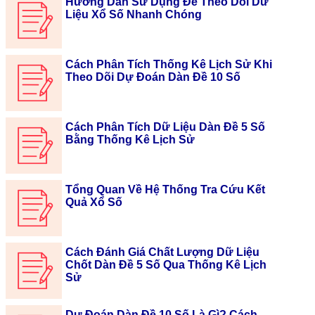
Hướng Dẫn Sử Dụng Để Theo Dõi Dữ
Liệu Xổ Số Nhanh Chóng
Cách Phân Tích Thống Kê Lịch Sử Khi
Theo Dõi Dự Đoán Dàn Đề 10 Số
Cách Phân Tích Dữ Liệu Dàn Đề 5 Số
Bằng Thống Kê Lịch Sử
Tổng Quan Về Hệ Thống Tra Cứu Kết
Quả Xổ Số
Cách Đánh Giá Chất Lượng Dữ Liệu
Chốt Dàn Đề 5 Số Qua Thống Kê Lịch
Sử
Dự Đoán Dàn Đề 10 Số Là Gì? Cách