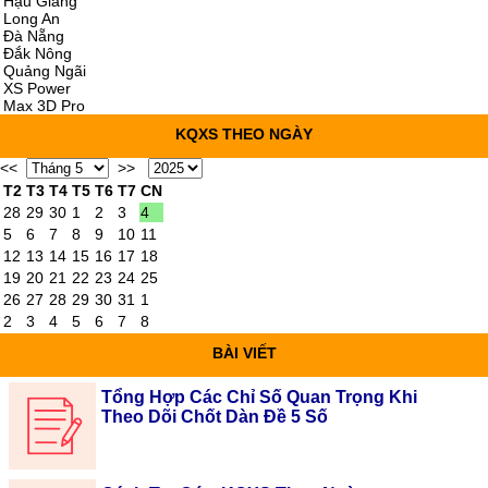
Hậu Giang
Long An
Đà Nẵng
Đắk Nông
Quảng Ngãi
XS Power
Max 3D Pro
KQXS THEO NGÀY
<<
>>
T2
T3
T4
T5
T6
T7
CN
28
29
30
1
2
3
4
5
6
7
8
9
10
11
12
13
14
15
16
17
18
19
20
21
22
23
24
25
26
27
28
29
30
31
1
2
3
4
5
6
7
8
BÀI VIẾT
Tổng Hợp Các Chỉ Số Quan Trọng Khi
Theo Dõi Chốt Dàn Đề 5 Số