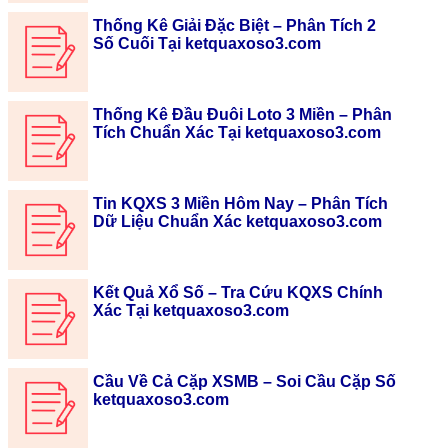
Thống Kê Giải Đặc Biệt – Phân Tích 2
Số Cuối Tại ketquaxoso3.com
Thống Kê Đầu Đuôi Loto 3 Miền – Phân
Tích Chuẩn Xác Tại ketquaxoso3.com
Tin KQXS 3 Miền Hôm Nay – Phân Tích
Dữ Liệu Chuẩn Xác ketquaxoso3.com
Kết Quả Xổ Số – Tra Cứu KQXS Chính
Xác Tại ketquaxoso3.com
Cầu Về Cả Cặp XSMB – Soi Cầu Cặp Số
ketquaxoso3.com