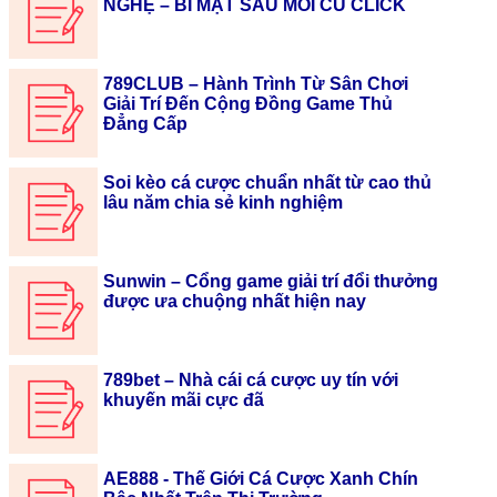
NGHỆ – BÍ MẬT SAU MỖI CÚ CLICK
789CLUB – Hành Trình Từ Sân Chơi
Giải Trí Đến Cộng Đồng Game Thủ
Đẳng Cấp
Soi kèo cá cược chuẩn nhất từ cao thủ
lâu năm chia sẻ kinh nghiệm
Sunwin – Cổng game giải trí đổi thưởng
được ưa chuộng nhất hiện nay
789bet – Nhà cái cá cược uy tín với
khuyến mãi cực đã
AE888 - Thế Giới Cá Cược Xanh Chín