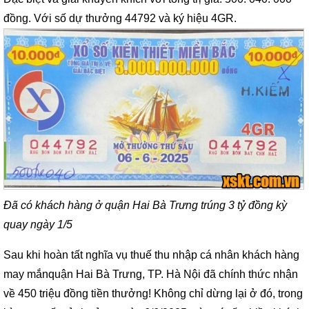
đồng. Với số dự thưởng 44792 và ký hiệu 4GR.
Đã có khách hàng ở quận Hai Bà Trưng trúng 3 tỷ đồng kỳ
quay ngày 1/5
Sau khi hoàn tất nghĩa vụ thuế thu nhập cá nhân khách hàng
may mắnquận Hai Bà Trưng, TP. Hà Nội đã chính thức nhận
về 450 triệu đồng tiền thưởng! Không chỉ dừng lại ở đó, trong