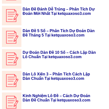
Dàn Đề Đánh Dễ Trúng – Phân Tích Dự
Đoán Mới Nhất Tại ketquaxoso3.com
Dàn Đề 5 Số – Phân Tích Dự Đoán Dàn
Đề Tháng 5 Tại ketquaxoso3.com
Dự Đoán Dàn Đề 10 Số – Cách Lập Dàn
Lô Chuẩn Tại ketquaxoso3.com
Dàn Lô Xiên 3 – Phân Tích Cách Lập
Dàn Chuẩn Tại ketquaxoso3.com
Kinh Nghiệm Lô Đề – Cách Dự Đoán
Dàn Đề Chuẩn Tại ketquaxoso3.com