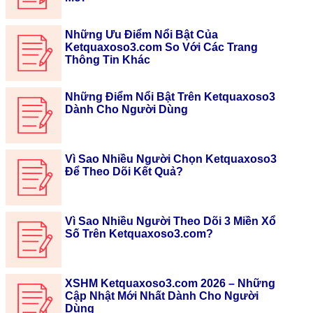
Những Ưu Điểm Nổi Bật Của
Ketquaxoso3.com So Với Các Trang
Thông Tin Khác
Những Điểm Nổi Bật Trên Ketquaxoso3
Dành Cho Người Dùng
Vì Sao Nhiều Người Chọn Ketquaxoso3
Để Theo Dõi Kết Quả?
Vì Sao Nhiều Người Theo Dõi 3 Miền Xổ
Số Trên Ketquaxoso3.com?
XSHM Ketquaxoso3.com 2026 – Những
Cập Nhật Mới Nhất Dành Cho Người
Dùng