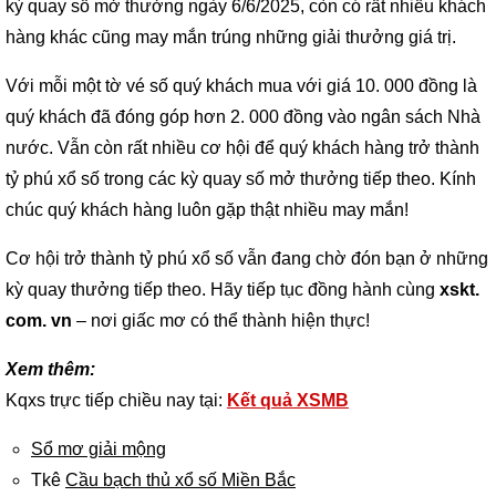
kỳ quay số mở thưởng ngày 6/6/2025, còn có rất nhiều khách
hàng khác cũng may mắn trúng những giải thưởng giá trị.
Với mỗi một tờ vé số quý khách mua với giá 10. 000 đồng là
quý khách đã đóng góp hơn 2. 000 đồng vào ngân sách Nhà
nước. Vẫn còn rất nhiều cơ hội để quý khách hàng trở thành
tỷ phú xổ số trong các kỳ quay số mở thưởng tiếp theo. Kính
chúc quý khách hàng luôn gặp thật nhiều may mắn!
Cơ hội trở thành tỷ phú xổ số vẫn đang chờ đón bạn ở những
kỳ quay thưởng tiếp theo. Hãy tiếp tục đồng hành cùng
xskt.
com. vn
– nơi giấc mơ có thể thành hiện thực!
Xem thêm:
Kqxs trực tiếp chiều nay tại:
Kết quả XSMB
Sổ mơ giải mộng
Tkê
Cầu bạch thủ xổ số Miền Bắc