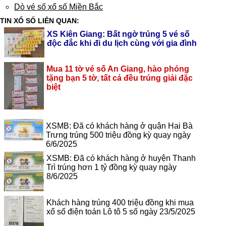
Dò vé số xổ số Miền Bắc
TIN XỔ SỐ LIÊN QUAN:
XS Kiên Giang: Bất ngờ trúng 5 vé số
độc đắc khi đi du lịch cùng với gia đình
Mua 11 tờ vé số An Giang, hào phóng
tặng bạn 5 tờ, tất cả đều trúng giải đặc
biệt
XSMB: Đã có khách hàng ở quận Hai Bà
Trưng trúng 500 triệu đồng kỳ quay ngày
6/6/2025
XSMB: Đã có khách hàng ở huyện Thanh
Trì trúng hơn 1 tỷ đồng kỳ quay ngày
8/6/2025
Khách hàng trúng 400 triệu đồng khi mua
xổ số điện toán Lô tô 5 số ngày 23/5/2025