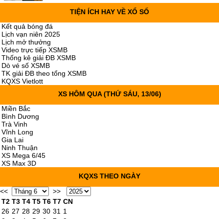
TIỆN ÍCH HAY VỀ XỔ SỐ
Kết quả bóng đá
Lịch vạn niên 2025
Lịch mở thưởng
Video trực tiếp XSMB
Thống kê giải ĐB XSMB
Dò vé số XSMB
TK giải ĐB theo tổng XSMB
KQXS Vietlott
XS HÔM QUA
(THỨ SÁU, 13/06)
Miền Bắc
Bình Dương
Trà Vinh
Vĩnh Long
Gia Lai
Ninh Thuận
XS Mega 6/45
XS Max 3D
KQXS THEO NGÀY
<<
>>
T2
T3
T4
T5
T6
T7
CN
26
27
28
29
30
31
1