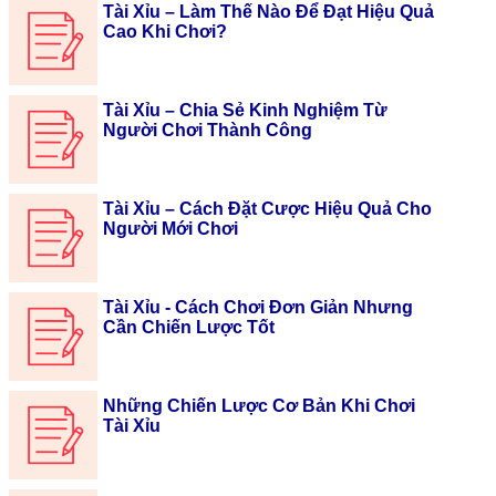
Tài Xỉu – Làm Thế Nào Để Đạt Hiệu Quả
Cao Khi Chơi?
Tài Xỉu – Chia Sẻ Kinh Nghiệm Từ
Người Chơi Thành Công
Tài Xỉu – Cách Đặt Cược Hiệu Quả Cho
Người Mới Chơi
Tài Xỉu - Cách Chơi Đơn Giản Nhưng
Cần Chiến Lược Tốt
Những Chiến Lược Cơ Bản Khi Chơi
Tài Xỉu