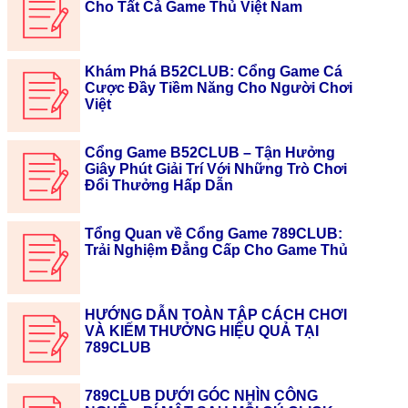
Cho Tất Cả Game Thủ Việt Nam
Khám Phá B52CLUB: Cổng Game Cá
Cược Đầy Tiềm Năng Cho Người Chơi
Việt
Cổng Game B52CLUB – Tận Hưởng
Giây Phút Giải Trí Với Những Trò Chơi
Đổi Thưởng Hấp Dẫn
Tổng Quan về Cổng Game 789CLUB:
Trải Nghiệm Đẳng Cấp Cho Game Thủ
HƯỚNG DẪN TOÀN TẬP CÁCH CHƠI
VÀ KIẾM THƯỞNG HIỆU QUẢ TẠI
789CLUB
789CLUB DƯỚI GÓC NHÌN CÔNG