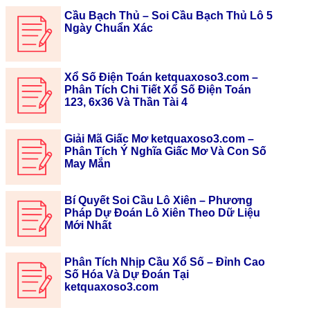
Cầu Bạch Thủ – Soi Cầu Bạch Thủ Lô 5
Ngày Chuẩn Xác
Xổ Số Điện Toán ketquaxoso3.com –
Phân Tích Chi Tiết Xổ Số Điện Toán
123, 6x36 Và Thần Tài 4
Giải Mã Giấc Mơ ketquaxoso3.com –
Phân Tích Ý Nghĩa Giấc Mơ Và Con Số
May Mắn
Bí Quyết Soi Cầu Lô Xiên – Phương
Pháp Dự Đoán Lô Xiên Theo Dữ Liệu
Mới Nhất
Phân Tích Nhịp Cầu Xổ Số – Đỉnh Cao
Số Hóa Và Dự Đoán Tại
ketquaxoso3.com