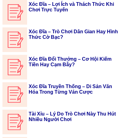
Xóc Đĩa – Lợi Ích và Thách Thức Khi
Chơi Trực Tuyến
Xóc Đĩa – Trò Chơi Dân Gian Hay Hình
Thức Cờ Bạc?
Xóc Đĩa Đổi Thưởng – Cơ Hội Kiếm
Tiền Hay Cạm Bẫy?
Xóc Đĩa Truyền Thống – Di Sản Văn
Hóa Trong Từng Ván Cược
Tài Xỉu – Lý Do Trò Chơi Này Thu Hút
Nhiều Người Chơi