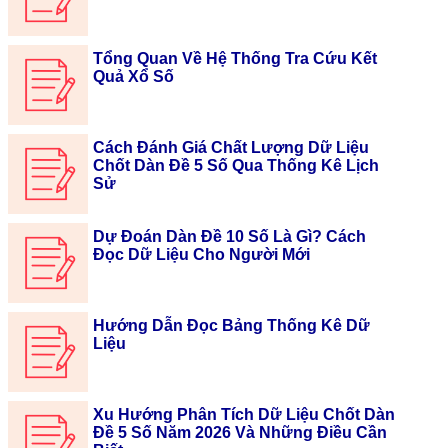
Tổng Quan Về Hệ Thống Tra Cứu Kết
Quả Xổ Số
Cách Đánh Giá Chất Lượng Dữ Liệu
Chốt Dàn Đề 5 Số Qua Thống Kê Lịch
Sử
Dự Đoán Dàn Đề 10 Số Là Gì? Cách
Đọc Dữ Liệu Cho Người Mới
Hướng Dẫn Đọc Bảng Thống Kê Dữ
Liệu
Xu Hướng Phân Tích Dữ Liệu Chốt Dàn
Đề 5 Số Năm 2026 Và Những Điều Cần