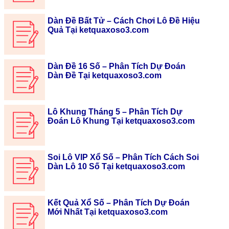
Dàn Đề Bất Tử – Cách Chơi Lô Đề Hiệu
Quả Tại ketquaxoso3.com
Dàn Đề 16 Số – Phân Tích Dự Đoán
Dàn Đề Tại ketquaxoso3.com
Lô Khung Tháng 5 – Phân Tích Dự
Đoán Lô Khung Tại ketquaxoso3.com
Soi Lô VIP Xổ Số – Phân Tích Cách Soi
Dàn Lô 10 Số Tại ketquaxoso3.com
Kết Quả Xổ Số – Phân Tích Dự Đoán
Mới Nhất Tại ketquaxoso3.com