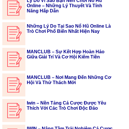
Lý Do Vì Sao Bạn Nên Chơi Nổ Hũ
Online – Những Lý Thuyết Và Tính
Năng Hấp Dẫn
Những Lý Do Tại Sao Nổ Hũ Online Là
Trò Chơi Phổ Biến Nhất Hiện Nay
MANCLUB – Sự Kết Hợp Hoàn Hảo
Giữa Giải Trí Và Cơ Hội Kiếm Tiền
MANCLUB – Nơi Mang Đến Những Cơ
Hội Và Thử Thách Mới
Iwin – Nền Tảng Cá Cược Được Yêu
Thích Với Các Trò Chơi Độc Đáo
IWIN – Nâng Tầm Trải Nghiệm Cá Cược