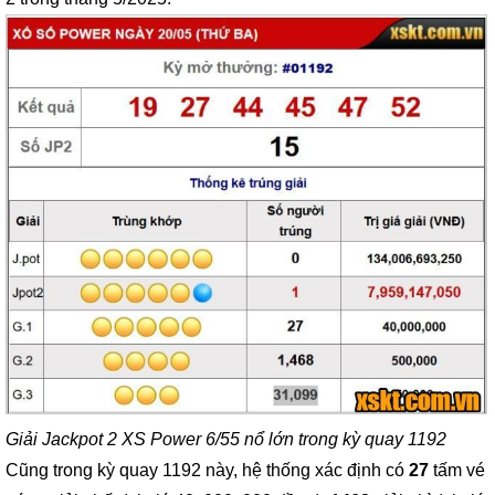
Giải Jackpot 2 XS Power 6/55 nổ lớn trong kỳ quay 1192
Cũng trong kỳ quay 1192 này, hệ thống xác định có
27
tấm vé