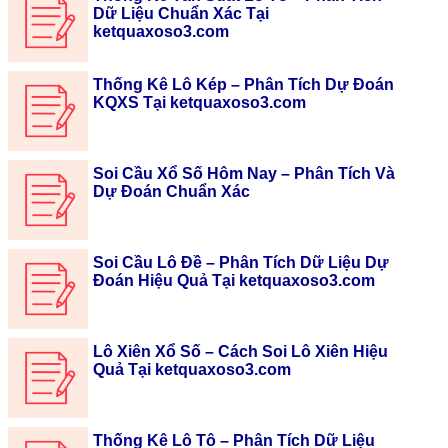
Dữ Liệu Chuẩn Xác Tại
ketquaxoso3.com
Thống Kê Lô Kép – Phân Tích Dự Đoán
KQXS Tại ketquaxoso3.com
Soi Cầu Xổ Số Hôm Nay – Phân Tích Và
Dự Đoán Chuẩn Xác
Soi Cầu Lô Đề – Phân Tích Dữ Liệu Dự
Đoán Hiệu Quả Tại ketquaxoso3.com
Lô Xiên Xổ Số – Cách Soi Lô Xiên Hiệu
Quả Tại ketquaxoso3.com
Thống Kê Lô Tô – Phân Tích Dữ Liệu