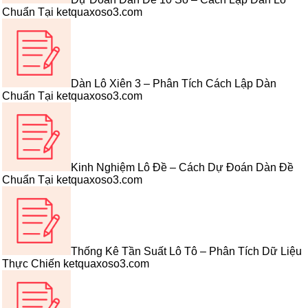
Chuẩn Tại ketquaxoso3.com
Dàn Lô Xiên 3 – Phân Tích Cách Lập Dàn
Chuẩn Tại ketquaxoso3.com
Kinh Nghiệm Lô Đề – Cách Dự Đoán Dàn Đề
Chuẩn Tại ketquaxoso3.com
Thống Kê Tần Suất Lô Tô – Phân Tích Dữ Liệu
Thực Chiến ketquaxoso3.com