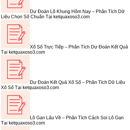
Dự Đoán Lô Khung Hôm Nay – Phân Tích Dữ
Liệu Chọn Số Chuẩn Tại ketquaxoso3.com
Xổ Số Trực Tiếp – Phân Tích Dự Đoán Kết Quả
Tại ketquaxoso3.com
Dự Đoán Kết Quả Xổ Số – Phân Tích Dữ Liệu
Xổ Số Tại ketquaxoso3.com
Lô Gan Lâu Về – Phân Tích Cách Soi Lô Gan
Tại ketquaxoso3.com