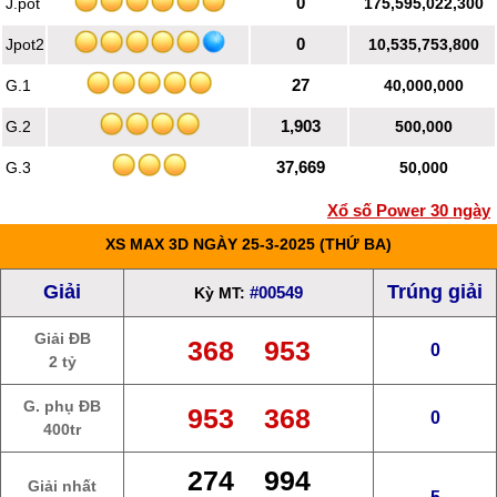
0
J.pot
175,595,022,300
0
Jpot2
10,535,753,800
27
G.1
40,000,000
1,903
G.2
500,000
37,669
G.3
50,000
Xổ số Power 30 ngày
XS MAX 3D
NGÀY 25-3-2025
(
THỨ BA
)
Giải
Trúng giải
#00549
Kỳ MT:
Giải ĐB
368 953
0
2 tỷ
G. phụ ĐB
953 368
0
400tr
274 994
Giải nhất