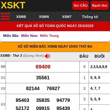
XSKT
Soi CẦU
Bạch thủ
XSMB
XSMN
XSMT
Thống kê
KẾT QUẢ XỔ SỐ TOÀN QUỐC NGÀY 25/3/2025
Miền Bắc
Miền Nam
Miền Trung
XỔ SỐ MIỀN BẮC
XSMB NGÀY 25/03
THỨ BA
XSMB
>
Thứ 3
(Quảng Ninh)
ĐẦU
ĐUÔI
69409
0
2,3,5,6,9,9
ĐB
35561
5, 6, 6
1
G1
82144 76927
4, 7, 7
2
G2
3
5, 5, 9
85403 35835 94779
G3
52172 09915 95439
4
4