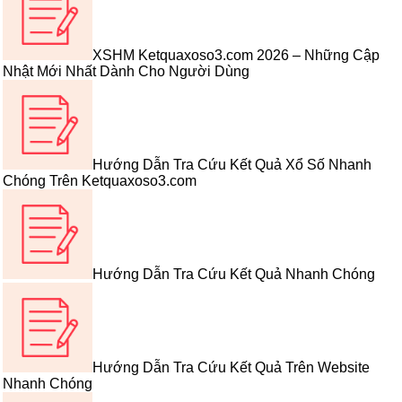
XSHM Ketquaxoso3.com 2026 – Những Cập
Nhật Mới Nhất Dành Cho Người Dùng
Hướng Dẫn Tra Cứu Kết Quả Xổ Số Nhanh
Chóng Trên Ketquaxoso3.com
Hướng Dẫn Tra Cứu Kết Quả Nhanh Chóng
Hướng Dẫn Tra Cứu Kết Quả Trên Website
Nhanh Chóng