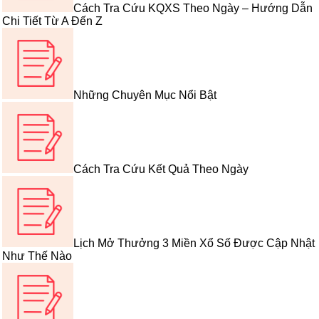
Cách Tra Cứu KQXS Theo Ngày – Hướng Dẫn
Chi Tiết Từ A Đến Z
Những Chuyên Mục Nổi Bật
Cách Tra Cứu Kết Quả Theo Ngày
Lịch Mở Thưởng 3 Miền Xổ Số Được Cập Nhật
Như Thế Nào