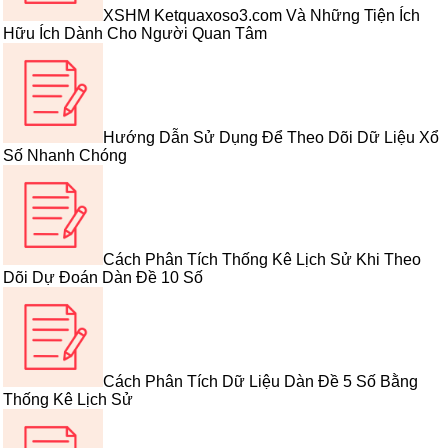
XSHM Ketquaxoso3.com Và Những Tiện Ích
Hữu Ích Dành Cho Người Quan Tâm
Hướng Dẫn Sử Dụng Để Theo Dõi Dữ Liệu Xổ
Số Nhanh Chóng
Cách Phân Tích Thống Kê Lịch Sử Khi Theo
Dõi Dự Đoán Dàn Đề 10 Số
Cách Phân Tích Dữ Liệu Dàn Đề 5 Số Bằng
Thống Kê Lịch Sử