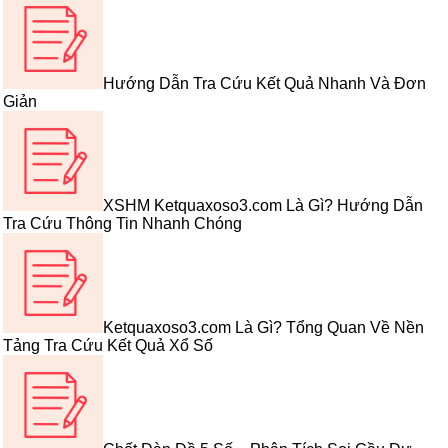
Hướng Dẫn Tra Cứu Kết Quả Nhanh Và Đơn
Giản
XSHM Ketquaxoso3.com Là Gì? Hướng Dẫn
Tra Cứu Thông Tin Nhanh Chóng
Ketquaxoso3.com Là Gì? Tổng Quan Về Nền
Tảng Tra Cứu Kết Quả Xổ Số