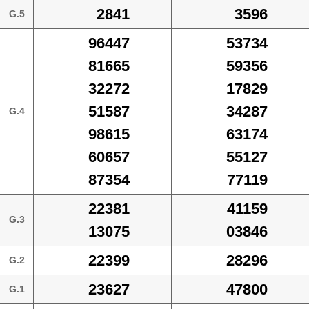
2841
3596
G.5
96447
53734
81665
59356
32272
17829
51587
34287
G.4
98615
63174
60657
55127
87354
77119
22381
41159
G.3
13075
03846
22399
28296
G.2
23627
47800
G.1