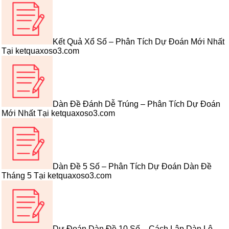
Kết Quả Xổ Số – Phân Tích Dự Đoán Mới Nhất
Tại ketquaxoso3.com
Dàn Đề Đánh Dễ Trúng – Phân Tích Dự Đoán
Mới Nhất Tại ketquaxoso3.com
Dàn Đề 5 Số – Phân Tích Dự Đoán Dàn Đề
Tháng 5 Tại ketquaxoso3.com
Dự Đoán Dàn Đề 10 Số – Cách Lập Dàn Lô