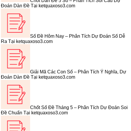
Chốt Dàn Đề 5 Số – Phân Tích Soi Cầu Dự
Đoán Dàn Đề Tại ketquaxoso3.com
Số Đề Hôm Nay – Phân Tích Dự Đoán Số Dễ
Ra Tại ketquaxoso3.com
Giải Mã Các Con Số – Phân Tích Ý Nghĩa, Dự
Đoán Dàn Đề Tại ketquaxoso3.com
Chốt Số Đề Tháng 5 – Phân Tích Dự Đoán Soi
Đề Chuẩn Tại ketquaxoso3.com