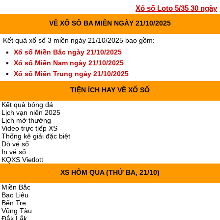
Xổ số Loto 5/35 30 ngày
VỀ
XỔ SỐ BA MIỀN
NGÀY 21/10/2025
Kết quả xổ số 3 miền ngày 21/10/2025 bao gồm:
Xổ số Miền Bắc ngày 21/10/2025
Xổ số Miền Nam ngày 21/10/2025
Xổ số Miền Trung ngày 21/10/2025
TIỆN ÍCH HAY VỀ XỔ SỐ
Kết quả bóng đá
Lịch vạn niên 2025
Lịch mở thưởng
Video trực tiếp XS
Thống kê giải đặc biệt
Dò vé số
In vé số
KQXS Vietlott
XS HÔM QUA
(THỨ BA, 21/10)
Miền Bắc
Bạc Liêu
Bến Tre
Vũng Tàu
Đắk Lắk