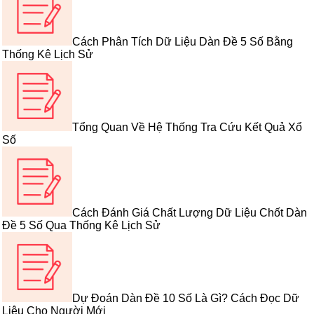
Cách Phân Tích Dữ Liệu Dàn Đề 5 Số Bằng
Thống Kê Lịch Sử
Tổng Quan Về Hệ Thống Tra Cứu Kết Quả Xổ
Số
Cách Đánh Giá Chất Lượng Dữ Liệu Chốt Dàn
Đề 5 Số Qua Thống Kê Lịch Sử
Dự Đoán Dàn Đề 10 Số Là Gì? Cách Đọc Dữ
Liệu Cho Người Mới