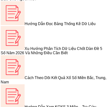
Hướng Dẫn Đọc Bảng Thống Kê Dữ Liệu
Xu Hướng Phân Tích Dữ Liệu Chốt Dàn Đề 5
Số Năm 2026 Và Những Điều Cần Biết
Cách Theo Dõi Kết Quả Xổ Số Miền Bắc, Trung,
Nam
Hướng Dẫn Xem KQXS 3 Miền – Tra Cứu