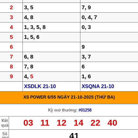
2
3, 5
7, 9
3
4, 8
0, 4, 7
4
1, 3, 5, 8
0, 3
5
1, 5, 6
6
9
7
6, 8
3, 7
8
7, 8
6
9
4,
5
1, 6
XSDLK 21-10
XSQNA 21-10
XS POWER 6/55
NGÀY 21-10-2025
(
THỨ BA
)
Kỳ mở thưởng:
#01258
03 11 12 14 22 40
Kết
quả
41
Số