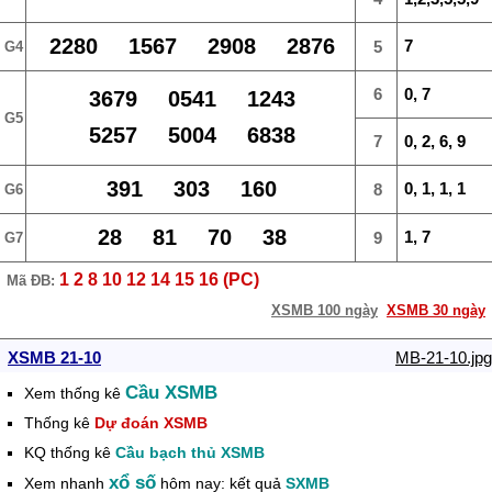
2280 1567 2908 2876
7
5
G4
6
0, 7
3679 0541 1243
G5
5257 5004 6838
7
0, 2, 6, 9
391 303 160
0, 1, 1, 1
8
G6
28 81 70 38
1, 7
9
G7
1 2 8 10 12 14 15 16 (PC)
Mã ĐB:
XSMB 100 ngày
XSMB 30 ngày
XSMB 21-10
MB-21-10.jpg
Cầu XSMB
Xem thống kê
Thống kê
Dự đoán XSMB
KQ thống kê
Cầu bạch thủ XSMB
xổ số
Xem nhanh
hôm nay: kết quả
SXMB