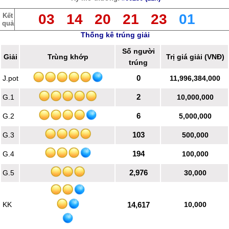
03 14 20 21 23
01
Kết
quả
Thống kê trúng giải
Số người
Giải
Trùng khớp
Trị giá giải (VNĐ)
trúng
0
J.pot
11,996,384,000
2
G.1
10,000,000
6
G.2
5,000,000
103
G.3
500,000
194
G.4
100,000
2,976
G.5
30,000
KK
14,617
10,000