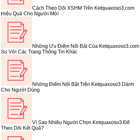
Cách Theo Dõi XSHM Trên Ketquaxoso3.com
Hiệu Quả Cho Người Mới
Những Ưu Điểm Nổi Bật Của Ketquaxoso3.com
So Với Các Trang Thông Tin Khác
Những Điểm Nổi Bật Trên Ketquaxoso3 Dành
Cho Người Dùng
Vì Sao Nhiều Người Chọn Ketquaxoso3 Để
Theo Dõi Kết Quả?