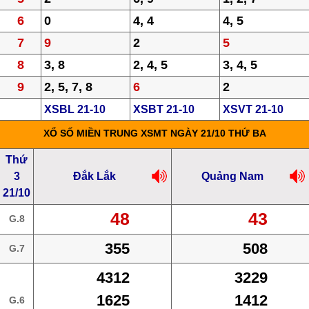
6
0
4, 4
4, 5
7
9
2
5
8
3, 8
2, 4, 5
3, 4, 5
9
2, 5, 7, 8
6
2
XSBL 21-10
XSBT 21-10
XSVT 21-10
XỔ SỐ MIỀN TRUNG
XSMT NGÀY 21/10
THỨ BA
Thứ
3
Đắk Lắk
Quảng Nam
21/10
48
43
G.8
355
508
G.7
4312
3229
1625
1412
G.6