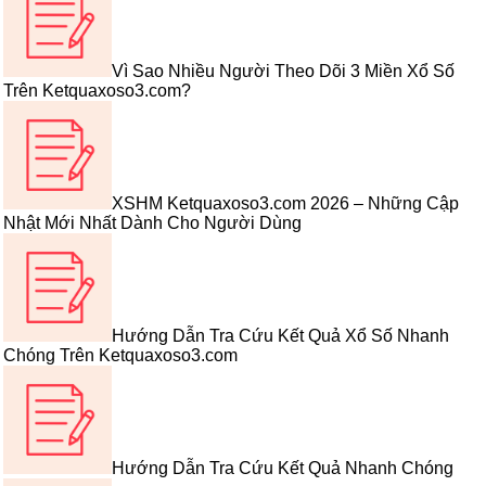
Vì Sao Nhiều Người Theo Dõi 3 Miền Xổ Số
Trên Ketquaxoso3.com?
XSHM Ketquaxoso3.com 2026 – Những Cập
Nhật Mới Nhất Dành Cho Người Dùng
Hướng Dẫn Tra Cứu Kết Quả Xổ Số Nhanh
Chóng Trên Ketquaxoso3.com
Hướng Dẫn Tra Cứu Kết Quả Nhanh Chóng