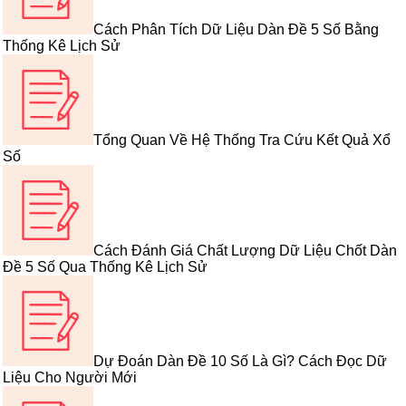
Cách Phân Tích Dữ Liệu Dàn Đề 5 Số Bằng
Thống Kê Lịch Sử
Tổng Quan Về Hệ Thống Tra Cứu Kết Quả Xổ
Số
Cách Đánh Giá Chất Lượng Dữ Liệu Chốt Dàn
Đề 5 Số Qua Thống Kê Lịch Sử
Dự Đoán Dàn Đề 10 Số Là Gì? Cách Đọc Dữ
Liệu Cho Người Mới