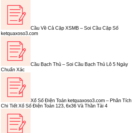
Cầu Về Cả Cặp XSMB – Soi Cầu Cặp Số
ketquaxoso3.com
Cầu Bạch Thủ – Soi Cầu Bạch Thủ Lô 5 Ngày
Chuẩn Xác
Xổ Số Điện Toán ketquaxoso3.com – Phân Tích
Chi Tiết Xổ Số Điện Toán 123, 6x36 Và Thần Tài 4