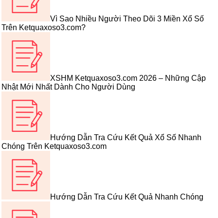
Vì Sao Nhiều Người Theo Dõi 3 Miền Xổ Số
Trên Ketquaxoso3.com?
XSHM Ketquaxoso3.com 2026 – Những Cập
Nhật Mới Nhất Dành Cho Người Dùng
Hướng Dẫn Tra Cứu Kết Quả Xổ Số Nhanh
Chóng Trên Ketquaxoso3.com
Hướng Dẫn Tra Cứu Kết Quả Nhanh Chóng