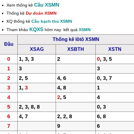
Cầu XSMN
Xem thống kê
Thống kê
Dự đoán XSMN
KQ thống kê
Cầu bạch thủ XSMN
KQXS
Tham khảo
hôm nay: kết quả
XSMN
Thống kê lôtô XSMN
Đầu
XSAG
XSBTH
XSTN
0
1, 3, 3
2
0
, 3, 5
1
3
3
2
2, 5
4, 6
0, 3, 7
3
1,
3
4, 8
1
4
2
, 5
4
5
2, 3, 8, 8
0, 3
6
4, 7
2, 2, 8
6, 8
7
9
6