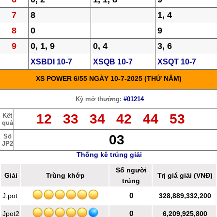
7
8
1, 4
8
0
9
9
0, 1, 9
0, 4
3, 6
XSBDI 10-7
XSQB 10-7
XSQT 10-7
XS POWER 6/55
NGÀY 10-7-2025
(
THỨ NĂM
)
Kỳ mở thưởng:
#01214
12 33 34 42 44 53
Kết
quả
03
Số
JP2
Thống kê trúng giải
Số người
Giải
Trùng khớp
Trị giá giải (VNĐ)
trúng
0
J.pot
328,889,332,200
0
Jpot2
6,209,925,800