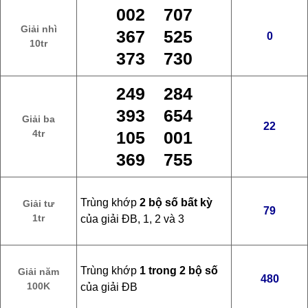
002 707
Giải nhì
367 525
0
10tr
373 730
249 284
393 654
Giải ba
22
4tr
105 001
369 755
Trùng khớp
2 bộ số bất kỳ
Giải tư
79
1tr
của giải ĐB, 1, 2 và 3
Trùng khớp
1 trong 2 bộ số
Giải năm
480
100K
của giải ĐB