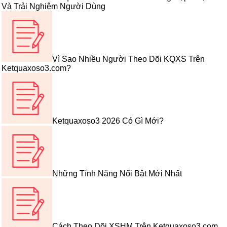
Và Trải Nghiệm Người Dùng
Vì Sao Nhiều Người Theo Dõi KQXS Trên
Ketquaxoso3.com?
Ketquaxoso3 2026 Có Gì Mới?
Những Tính Năng Nổi Bật Mới Nhất
Cách Theo Dõi XSHM Trên Ketquaxoso3.com