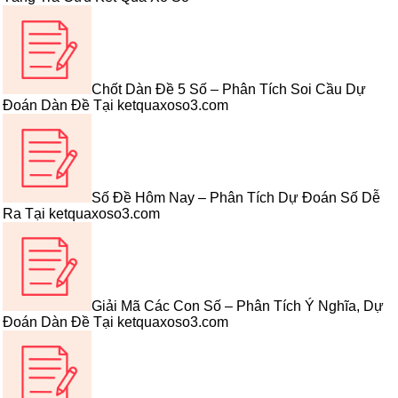
Chốt Dàn Đề 5 Số – Phân Tích Soi Cầu Dự
Đoán Dàn Đề Tại ketquaxoso3.com
Số Đề Hôm Nay – Phân Tích Dự Đoán Số Dễ
Ra Tại ketquaxoso3.com
Giải Mã Các Con Số – Phân Tích Ý Nghĩa, Dự
Đoán Dàn Đề Tại ketquaxoso3.com