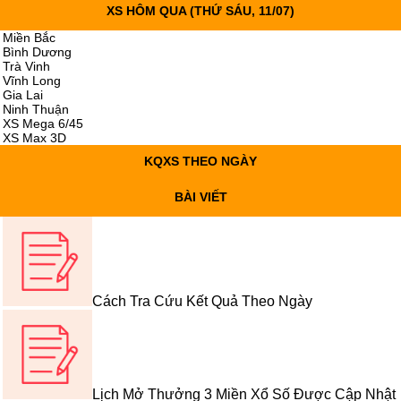
XS HÔM QUA
(THỨ SÁU, 11/07)
Miền Bắc
Bình Dương
Trà Vinh
Vĩnh Long
Gia Lai
Ninh Thuận
XS Mega 6/45
XS Max 3D
KQXS THEO NGÀY
BÀI VIẾT
Cách Tra Cứu Kết Quả Theo Ngày
Lịch Mở Thưởng 3 Miền Xổ Số Được Cập Nhật