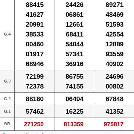
88415
24426
89271
41627
06861
48469
20991
12661
51593
38533
68411
42554
G.4
00460
54044
12889
01917
57341
93559
68946
36916
40902
72199
86755
24696
G.3
72378
74155
00802
88180
06494
67848
G.2
57462
16225
41352
G.1
271250
813359
975817
ĐB