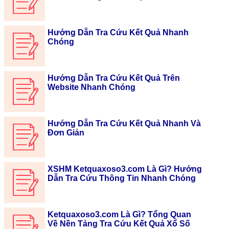
Hướng Dẫn Tra Cứu Kết Quả Nhanh
Chóng
Hướng Dẫn Tra Cứu Kết Quả Trên
Website Nhanh Chóng
Hướng Dẫn Tra Cứu Kết Quả Nhanh Và
Đơn Giản
XSHM Ketquaxoso3.com Là Gì? Hướng
Dẫn Tra Cứu Thông Tin Nhanh Chóng
Ketquaxoso3.com Là Gì? Tổng Quan
Về Nền Tảng Tra Cứu Kết Quả Xổ Số