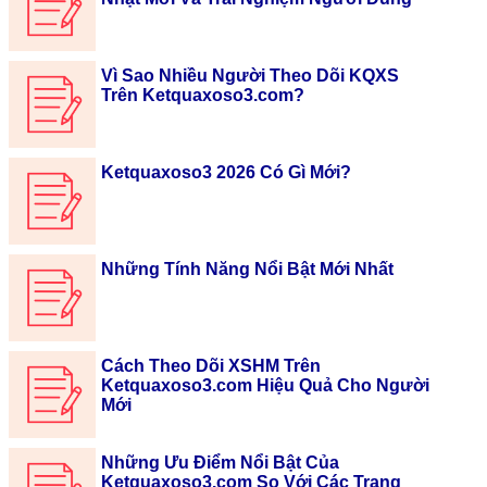
Vì Sao Nhiều Người Theo Dõi KQXS
Trên Ketquaxoso3.com?
Ketquaxoso3 2026 Có Gì Mới?
Những Tính Năng Nổi Bật Mới Nhất
Cách Theo Dõi XSHM Trên
Ketquaxoso3.com Hiệu Quả Cho Người
Mới
Những Ưu Điểm Nổi Bật Của
Ketquaxoso3.com So Với Các Trang