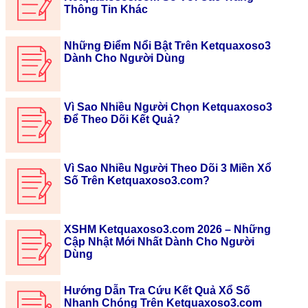
Thông Tin Khác
Những Điểm Nổi Bật Trên Ketquaxoso3
Dành Cho Người Dùng
Vì Sao Nhiều Người Chọn Ketquaxoso3
Để Theo Dõi Kết Quả?
Vì Sao Nhiều Người Theo Dõi 3 Miền Xổ
Số Trên Ketquaxoso3.com?
XSHM Ketquaxoso3.com 2026 – Những
Cập Nhật Mới Nhất Dành Cho Người
Dùng
Hướng Dẫn Tra Cứu Kết Quả Xổ Số
Nhanh Chóng Trên Ketquaxoso3.com