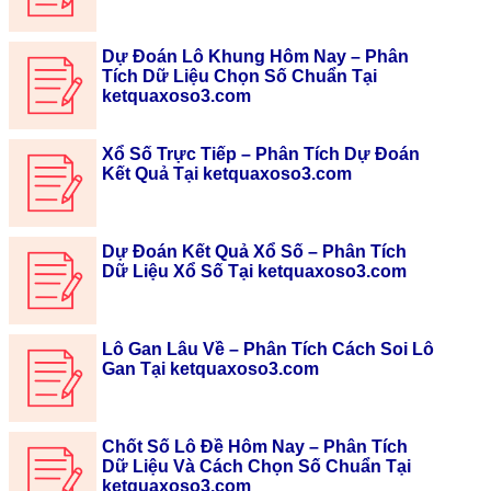
Dự Đoán Lô Khung Hôm Nay – Phân
Tích Dữ Liệu Chọn Số Chuẩn Tại
ketquaxoso3.com
Xổ Số Trực Tiếp – Phân Tích Dự Đoán
Kết Quả Tại ketquaxoso3.com
Dự Đoán Kết Quả Xổ Số – Phân Tích
Dữ Liệu Xổ Số Tại ketquaxoso3.com
Lô Gan Lâu Về – Phân Tích Cách Soi Lô
Gan Tại ketquaxoso3.com
Chốt Số Lô Đề Hôm Nay – Phân Tích
Dữ Liệu Và Cách Chọn Số Chuẩn Tại
ketquaxoso3.com