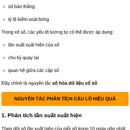
số bàn thắng
tỷ lệ kiểm soát bóng
Trong xổ số, các yếu tố tương tự có thể được áp dụng:
tần suất xuất hiện của số
chu kỳ quay lại
quan hệ giữa các cặp số
Đây chính là nguyên tắc
số hóa dữ liệu xổ số
.
NGUYÊN TẮC PHÂN TÍCH CẦU LÔ HIỆU QUẢ
1. Phân tích tần suất xuất hiện
Theo dõi số lần xuất hiện của mỗi số trong 10 ngày gần nhất.