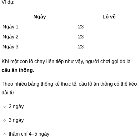
Ví dụ:
Ngày
Lô về
Ngày 1
23
Ngày 2
23
Ngày 3
23
Khi một con lô chạy liên tiếp như vậy, người chơi gọi đó là
cầu ăn thông
.
Theo nhiều bảng thống kê thực tế, cầu lô ăn thông có thể kéo
dài từ:
2 ngày
3 ngày
thậm chí 4–5 ngày