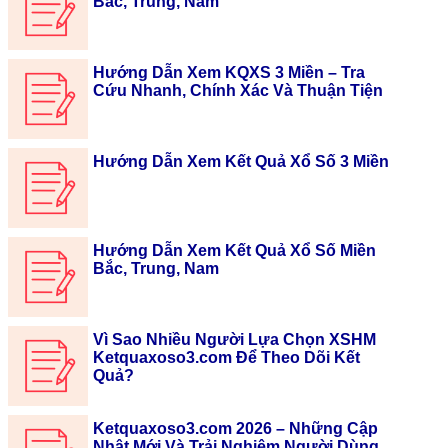
Bắc, Trung, Nam
Hướng Dẫn Xem KQXS 3 Miền – Tra
Cứu Nhanh, Chính Xác Và Thuận Tiện
Hướng Dẫn Xem Kết Quả Xổ Số 3 Miền
Hướng Dẫn Xem Kết Quả Xổ Số Miền
Bắc, Trung, Nam
Vì Sao Nhiều Người Lựa Chọn XSHM
Ketquaxoso3.com Để Theo Dõi Kết
Quả?
Ketquaxoso3.com 2026 – Những Cập
Nhật Mới Và Trải Nghiệm Người Dùng