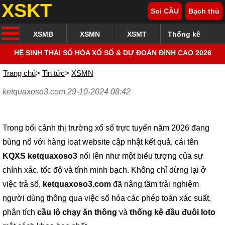
XSKT
Soi CẦU
Bạch thủ
XSMB
XSMN
XSMT
Thống kê
HỆ SINH THÁI SỐ HÓA XỔ SỐ & DỰ ĐOÁN ĐỈNH CAO 2026
Trang chủ
>
Tin tức
>
XSMN
ketquaxoso3.com 29-10-2024 08:42
Trong bối cảnh thị trường xổ số trực tuyến năm 2026 đang
bùng nổ với hàng loạt website cập nhật kết quả, cái tên
KQXS ketquaxoso3
nổi lên như một biểu tượng của sự
chính xác, tốc độ và tính minh bạch. Không chỉ dừng lại ở
việc trả số,
ketquaxoso3.com
đã nâng tầm trải nghiệm
người dùng thông qua việc số hóa các phép toán xác suất,
phân tích
cầu lô chạy ăn thông
và
thống kê đầu đuôi loto