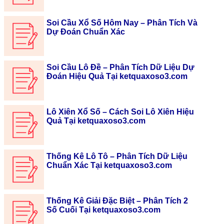
Soi Cầu Xổ Số Hôm Nay – Phân Tích Và
Dự Đoán Chuẩn Xác
Soi Cầu Lô Đề – Phân Tích Dữ Liệu Dự
Đoán Hiệu Quả Tại ketquaxoso3.com
Lô Xiên Xổ Số – Cách Soi Lô Xiên Hiệu
Quả Tại ketquaxoso3.com
Thống Kê Lô Tô – Phân Tích Dữ Liệu
Chuẩn Xác Tại ketquaxoso3.com
Thống Kê Giải Đặc Biệt – Phân Tích 2
Số Cuối Tại ketquaxoso3.com