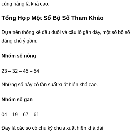
cùng hàng là khá cao.
Tổng Hợp Một Số Bộ Số Tham Khảo
Dựa trên thống kê đầu đuôi và cầu lô gần đây, một số bộ số
đáng chú ý gồm:
Nhóm số nóng
23 – 32 – 45 – 54
Những số này có tần suất xuất hiện khá cao.
Nhóm số gan
04 – 19 – 67 – 61
Đây là các số có chu kỳ chưa xuất hiện khá dài.