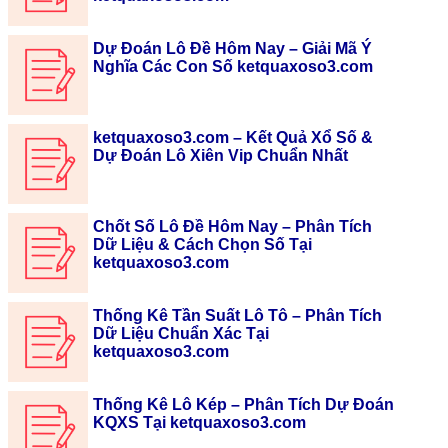
Dự Đoán Lô Đề Hôm Nay – Giải Mã Ý
Nghĩa Các Con Số ketquaxoso3.com
ketquaxoso3.com – Kết Quả Xổ Số &
Dự Đoán Lô Xiên Vip Chuẩn Nhất
Chốt Số Lô Đề Hôm Nay – Phân Tích
Dữ Liệu & Cách Chọn Số Tại
ketquaxoso3.com
Thống Kê Tần Suất Lô Tô – Phân Tích
Dữ Liệu Chuẩn Xác Tại
ketquaxoso3.com
Thống Kê Lô Kép – Phân Tích Dự Đoán
KQXS Tại ketquaxoso3.com