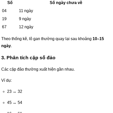
Số
Số ngày chưa về
04
11 ngày
19
9 ngày
67
12 ngày
Theo thống kê, lô gan thường quay lại sau khoảng
10–15
ngày
.
3. Phân tích cặp số đảo
Các cặp đảo thường xuất hiện gần nhau.
Ví dụ:
23 ↔ 32
45 ↔ 54