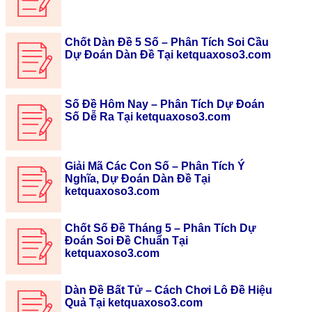
Chốt Dàn Đề 5 Số – Phân Tích Soi Cầu
Dự Đoán Dàn Đề Tại ketquaxoso3.com
Số Đề Hôm Nay – Phân Tích Dự Đoán
Số Dễ Ra Tại ketquaxoso3.com
Giải Mã Các Con Số – Phân Tích Ý
Nghĩa, Dự Đoán Dàn Đề Tại
ketquaxoso3.com
Chốt Số Đề Tháng 5 – Phân Tích Dự
Đoán Soi Đề Chuẩn Tại
ketquaxoso3.com
Dàn Đề Bất Tử – Cách Chơi Lô Đề Hiệu
Quả Tại ketquaxoso3.com