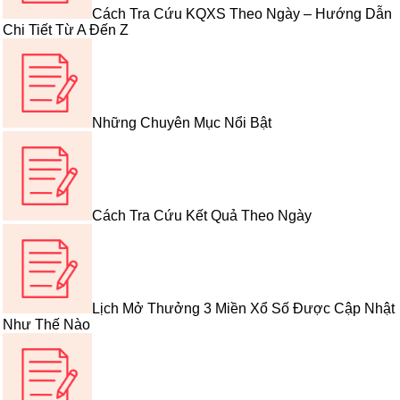
Cách Tra Cứu KQXS Theo Ngày – Hướng Dẫn
Chi Tiết Từ A Đến Z
Những Chuyên Mục Nổi Bật
Cách Tra Cứu Kết Quả Theo Ngày
Lịch Mở Thưởng 3 Miền Xổ Số Được Cập Nhật
Như Thế Nào