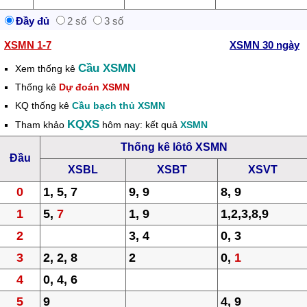
Đầy đủ
2 số
3 số
XSMN 1-7
XSMN 30 ngày
Cầu XSMN
Xem thống kê
Thống kê
Dự đoán XSMN
KQ thống kê
Cầu bạch thủ XSMN
KQXS
Tham khảo
hôm nay: kết quả
XSMN
Thống kê lôtô XSMN
Đầu
XSBL
XSBT
XSVT
0
1, 5, 7
9, 9
8, 9
1
5,
7
1, 9
1,2,3,8,9
2
3, 4
0, 3
3
2, 2, 8
2
0,
1
4
0, 4, 6
5
9
4, 9