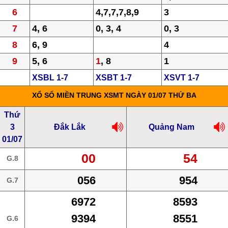
6
4,7,7,7,8,9
3
7
4, 6
0, 3, 4
0, 3
8
6, 9
4
9
5, 6
1
, 8
1
XSBL 1-7
XSBT 1-7
XSVT 1-7
XỔ SỐ MIỀN TRUNG
XSMT NGÀY 01/07
THỨ BA
Thứ
3
Đắk Lắk
Quảng Nam
01/07
00
54
G.8
056
954
G.7
6972
8593
9394
8551
G.6