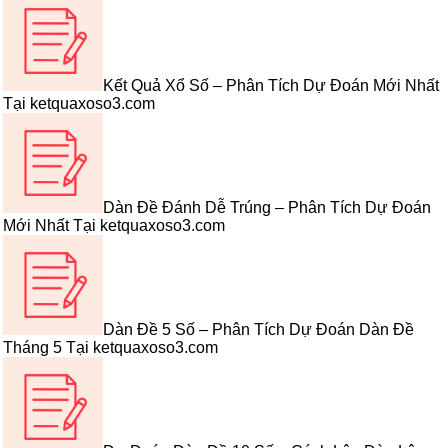
Kết Quả Xổ Số – Phân Tích Dự Đoán Mới Nhất
Tại ketquaxoso3.com
Dàn Đề Đánh Dễ Trúng – Phân Tích Dự Đoán
Mới Nhất Tại ketquaxoso3.com
Dàn Đề 5 Số – Phân Tích Dự Đoán Dàn Đề
Tháng 5 Tại ketquaxoso3.com