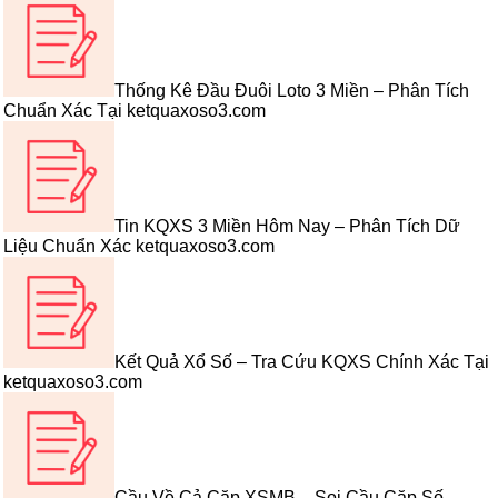
Thống Kê Đầu Đuôi Loto 3 Miền – Phân Tích
Chuẩn Xác Tại ketquaxoso3.com
Tin KQXS 3 Miền Hôm Nay – Phân Tích Dữ
Liệu Chuẩn Xác ketquaxoso3.com
Kết Quả Xổ Số – Tra Cứu KQXS Chính Xác Tại
ketquaxoso3.com
Cầu Về Cả Cặp XSMB – Soi Cầu Cặp Số