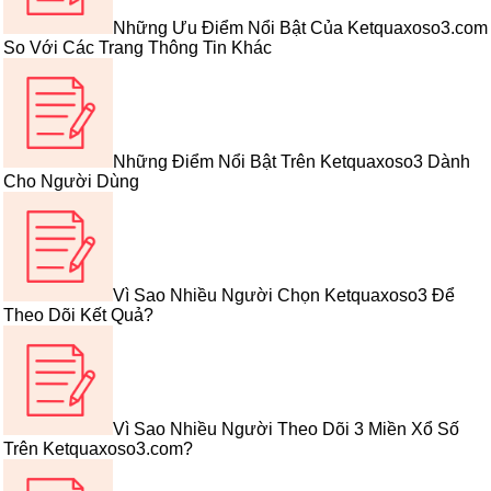
Những Ưu Điểm Nổi Bật Của Ketquaxoso3.com
So Với Các Trang Thông Tin Khác
Những Điểm Nổi Bật Trên Ketquaxoso3 Dành
Cho Người Dùng
Vì Sao Nhiều Người Chọn Ketquaxoso3 Để
Theo Dõi Kết Quả?
Vì Sao Nhiều Người Theo Dõi 3 Miền Xổ Số
Trên Ketquaxoso3.com?