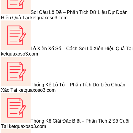
Soi Cầu Lô Đề – Phân Tích Dữ Liệu Dự Đoán
Hiệu Quả Tại ketquaxoso3.com
Lô Xiên Xổ Số – Cách Soi Lô Xiên Hiệu Quả Tại
ketquaxoso3.com
Thống Kê Lô Tô – Phân Tích Dữ Liệu Chuẩn
Xác Tại ketquaxoso3.com
Thống Kê Giải Đặc Biệt – Phân Tích 2 Số Cuối
Tại ketquaxoso3.com