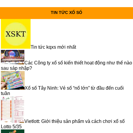
TIN TỨC XỔ SỐ
Tin tức kqxs mới nhất
Các Công ty xổ số kiến thiết hoạt động như thế nào
sau sáp nhập?
Xổ số Tây Ninh: Vé số “nổ lớn” từ đầu đến cuối
tuần
Vietlott: Giới thiệu sản phẩm và cách chơi xổ số
Lotto 5/35