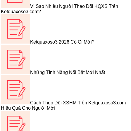
Vì Sao Nhiều Người Theo Dõi KQXS Trên
Ketquaxoso3.com?
Ketquaxoso3 2026 Có Gì Mới?
Những Tính Năng Nổi Bật Mới Nhất
Cách Theo Dõi XSHM Trên Ketquaxoso3.com
Hiệu Quả Cho Người Mới