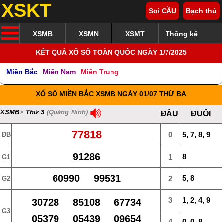
XSKT
Soi CẦU
Bạch thủ
XSMB
XSMN
XSMT
Thống kê
KẾT QUẢ XỔ SỐ TOÀN QUỐC NGÀY 1/7/2025
Miền Bắc
Miền Nam
Miền Trung
XỔ SỐ MIỀN BẮC
XSMB NGÀY 01/07
THỨ BA
XSMB
>
Thứ 3
(Quảng Ninh)
ĐẦU
ĐUÔI
77818
0
5, 7, 8, 9
ĐB
91286
8
1
G1
60990 99531
5, 8
2
G2
3
1, 2, 4, 9
30728 85108 67734
G3
05379 05439 09654
4
0, 0, 8