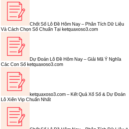
Chốt Số Lô Đề Hôm Nay – Phân Tích Dữ Liệu
Và Cách Chọn Số Chuẩn Tại ketquaxoso3.com
Dự Đoán Lô Đề Hôm Nay – Giải Mã Ý Nghĩa
Các Con Số ketquaxoso3.com
ketquaxoso3.com – Kết Quả Xổ Số & Dự Đoán
Lô Xiên Vip Chuẩn Nhất