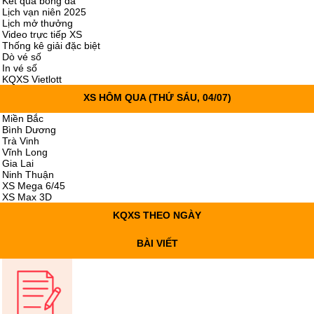
Kết quả bóng đá
Lịch vạn niên 2025
Lịch mở thưởng
Video trực tiếp XS
Thống kê giải đặc biệt
Dò vé số
In vé số
KQXS Vietlott
XS HÔM QUA
(THỨ SÁU, 04/07)
Miền Bắc
Bình Dương
Trà Vinh
Vĩnh Long
Gia Lai
Ninh Thuận
XS Mega 6/45
XS Max 3D
KQXS THEO NGÀY
BÀI VIẾT