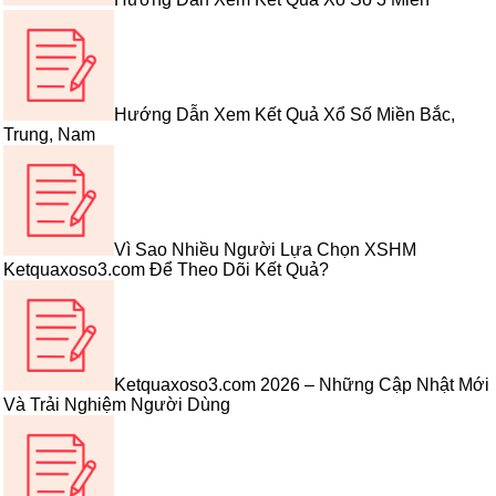
Hướng Dẫn Xem Kết Quả Xổ Số Miền Bắc,
Trung, Nam
Vì Sao Nhiều Người Lựa Chọn XSHM
Ketquaxoso3.com Để Theo Dõi Kết Quả?
Ketquaxoso3.com 2026 – Những Cập Nhật Mới
Và Trải Nghiệm Người Dùng