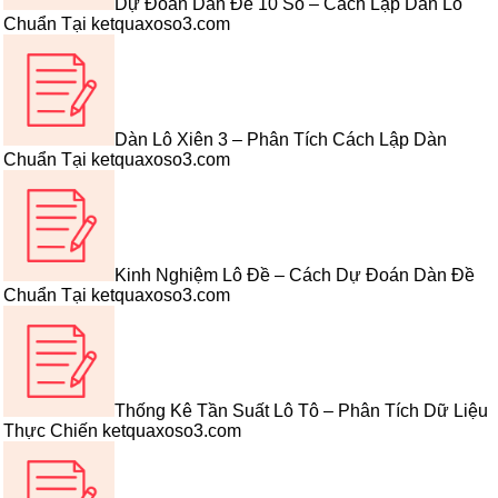
Dự Đoán Dàn Đề 10 Số – Cách Lập Dàn Lô
Chuẩn Tại ketquaxoso3.com
Dàn Lô Xiên 3 – Phân Tích Cách Lập Dàn
Chuẩn Tại ketquaxoso3.com
Kinh Nghiệm Lô Đề – Cách Dự Đoán Dàn Đề
Chuẩn Tại ketquaxoso3.com
Thống Kê Tần Suất Lô Tô – Phân Tích Dữ Liệu
Thực Chiến ketquaxoso3.com