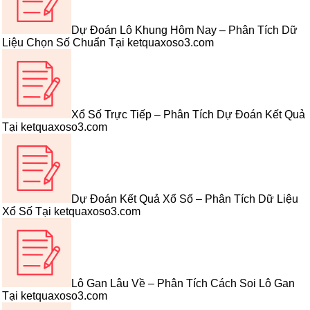
Dự Đoán Lô Khung Hôm Nay – Phân Tích Dữ
Liệu Chọn Số Chuẩn Tại ketquaxoso3.com
Xổ Số Trực Tiếp – Phân Tích Dự Đoán Kết Quả
Tại ketquaxoso3.com
Dự Đoán Kết Quả Xổ Số – Phân Tích Dữ Liệu
Xổ Số Tại ketquaxoso3.com
Lô Gan Lâu Về – Phân Tích Cách Soi Lô Gan
Tại ketquaxoso3.com