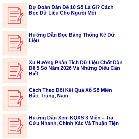
Dự Đoán Dàn Đề 10 Số Là Gì? Cách
Đọc Dữ Liệu Cho Người Mới
Hướng Dẫn Đọc Bảng Thống Kê Dữ
Liệu
Xu Hướng Phân Tích Dữ Liệu Chốt Dàn
Đề 5 Số Năm 2026 Và Những Điều Cần
Biết
Cách Theo Dõi Kết Quả Xổ Số Miền
Bắc, Trung, Nam
Hướng Dẫn Xem KQXS 3 Miền – Tra
Cứu Nhanh, Chính Xác Và Thuận Tiện