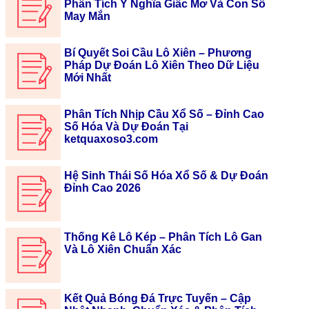
Phân Tích Ý Nghĩa Giấc Mơ Và Con Số
May Mắn
Bí Quyết Soi Cầu Lô Xiên – Phương
Pháp Dự Đoán Lô Xiên Theo Dữ Liệu
Mới Nhất
Phân Tích Nhịp Cầu Xổ Số – Đỉnh Cao
Số Hóa Và Dự Đoán Tại
ketquaxoso3.com
Hệ Sinh Thái Số Hóa Xổ Số & Dự Đoán
Đỉnh Cao 2026
Thống Kê Lô Kép – Phân Tích Lô Gan
Và Lô Xiên Chuẩn Xác
Kết Quả Bóng Đá Trực Tuyến – Cập