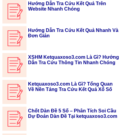
Hướng Dẫn Tra Cứu Kết Quả Trên
Website Nhanh Chóng
Hướng Dẫn Tra Cứu Kết Quả Nhanh Và
Đơn Giản
XSHM Ketquaxoso3.com Là Gì? Hướng
Dẫn Tra Cứu Thông Tin Nhanh Chóng
Ketquaxoso3.com Là Gì? Tổng Quan
Về Nền Tảng Tra Cứu Kết Quả Xổ Số
Chốt Dàn Đề 5 Số – Phân Tích Soi Cầu
Dự Đoán Dàn Đề Tại ketquaxoso3.com