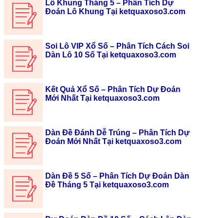
Lô Khung Tháng 5 – Phân Tích Dự
Đoán Lô Khung Tại ketquaxoso3.com
Soi Lô VIP Xổ Số – Phân Tích Cách Soi
Dàn Lô 10 Số Tại ketquaxoso3.com
Kết Quả Xổ Số – Phân Tích Dự Đoán
Mới Nhất Tại ketquaxoso3.com
Dàn Đề Đánh Dễ Trúng – Phân Tích Dự
Đoán Mới Nhất Tại ketquaxoso3.com
Dàn Đề 5 Số – Phân Tích Dự Đoán Dàn
Đề Tháng 5 Tại ketquaxoso3.com