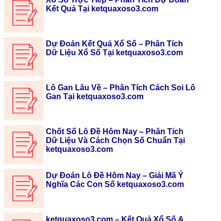
Kết Quả Tại ketquaxoso3.com
Dự Đoán Kết Quả Xổ Số – Phân Tích
Dữ Liệu Xổ Số Tại ketquaxoso3.com
Lô Gan Lâu Về – Phân Tích Cách Soi Lô
Gan Tại ketquaxoso3.com
Chốt Số Lô Đề Hôm Nay – Phân Tích
Dữ Liệu Và Cách Chọn Số Chuẩn Tại
ketquaxoso3.com
Dự Đoán Lô Đề Hôm Nay – Giải Mã Ý
Nghĩa Các Con Số ketquaxoso3.com
ketquaxoso3.com – Kết Quả Xổ Số &