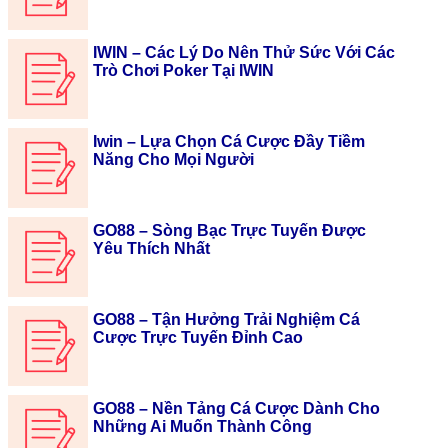
IWIN – Các Lý Do Nên Thử Sức Với Các
Trò Chơi Poker Tại IWIN
Iwin – Lựa Chọn Cá Cược Đầy Tiềm
Năng Cho Mọi Người
GO88 – Sòng Bạc Trực Tuyến Được
Yêu Thích Nhất
GO88 – Tận Hưởng Trải Nghiệm Cá
Cược Trực Tuyến Đỉnh Cao
GO88 – Nền Tảng Cá Cược Dành Cho
Những Ai Muốn Thành Công