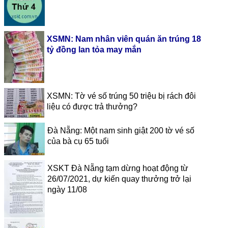
XSMN: Nam nhân viên quán ăn trúng 18
tỷ đồng lan tỏa may mắn
XSMN: Tờ vé số trúng 50 triệu bị rách đôi
liệu có được trả thưởng?
Đà Nẵng: Một nam sinh giật 200 tờ vé số
của bà cụ 65 tuổi
XSKT Đà Nẵng tạm dừng hoạt động từ
26/07/2021, dự kiến quay thưởng trở lại
ngày 11/08