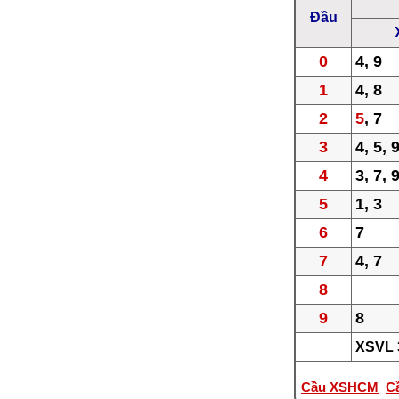
Đầu
0
4, 9
1
4, 8
2
5
, 7
3
4, 5, 
4
3, 7, 
5
1, 3
6
7
7
4, 7
8
9
8
XSVL 
Cầu XSHCM
C