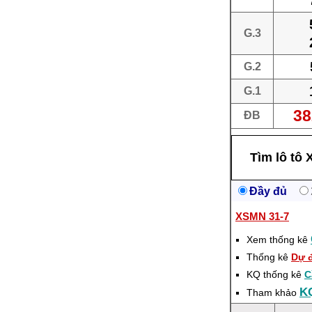
G.3
G.2
G.1
38
ĐB
Tìm lô tô
Đầy đủ
XSMN 31-7
Xem thống kê
Thống kê
Dự 
KQ thống kê
C
K
Tham khảo