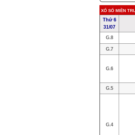
XỔ SỐ MIỀN TR
Thứ 6
31/07
G.8
G.7
G.6
G.5
G.4