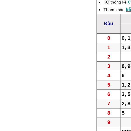
KQ thống kê
C
kế
Tham khảo
Đầu
0
0, 1
1
1, 3
2
3
8, 9
4
6
5
1, 2
6
3, 5
7
2, 8
8
5
9