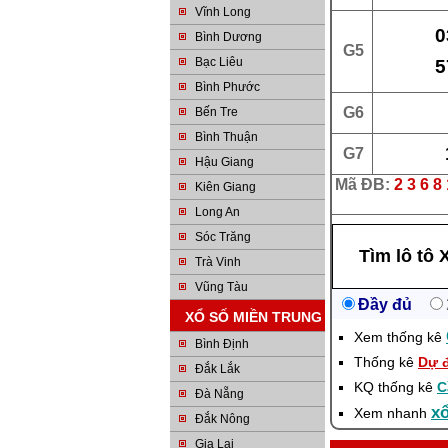
Vĩnh Long
0
Bình Dương
G5
Bạc Liêu
5
Bình Phước
G6
Bến Tre
Bình Thuận
G7
Hậu Giang
Mã ĐB:
2 3 6 8
Kiên Giang
Long An
Sóc Trăng
Tìm lô tô
Trà Vinh
Vũng Tàu
Đầy đủ
XỔ SỐ MIỀN TRUNG
Xem thống kê
Bình Định
Thống kê
Dự 
Đắk Lắk
KQ thống kê
C
Đà Nẵng
x
Xem nhanh
Đắk Nông
Gia Lai