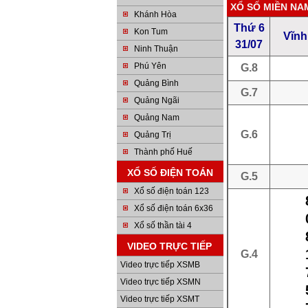
XỔ SỐ MIỀN NA
Khánh Hòa
Thứ 6
Kon Tum
Vĩnh
31/07
Ninh Thuận
Phú Yên
G.8
Quảng Bình
G.7
Quảng Ngãi
Quảng Nam
G.6
Quảng Trị
Thành phố Huế
XỔ SỐ ĐIỆN TOÁN
G.5
Xổ số điện toán 123
Xổ số điện toán 6x36
Xổ số thần tài 4
VIDEO TRỰC TIẾP
G.4
Video trực tiếp XSMB
Video trực tiếp XSMN
Video trực tiếp XSMT