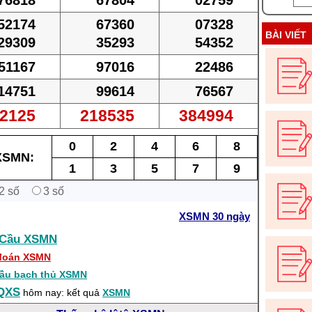
76818
67804
02759
52174
67360
07328
BÀI VIẾT
29309
35293
54352
51167
97016
22486
14751
99614
76567
2125
218535
384994
0
2
4
6
8
 XSMN:
1
3
5
7
9
2 số
3 số
XSMN 30 ngày
Cầu XSMN
đoán XSMN
ầu bạch thủ XSMN
QXS
hôm nay: kết quả
XSMN