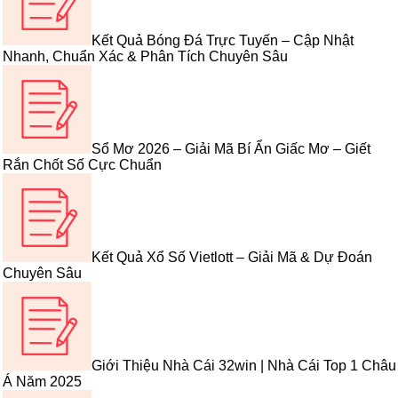
Kết Quả Bóng Đá Trực Tuyến – Cập Nhật
Nhanh, Chuẩn Xác & Phân Tích Chuyên Sâu
Sổ Mơ 2026 – Giải Mã Bí Ẩn Giấc Mơ – Giết
Rắn Chốt Số Cực Chuẩn
Kết Quả Xổ Số Vietlott – Giải Mã & Dự Đoán
Chuyên Sâu
Giới Thiệu Nhà Cái 32win | Nhà Cái Top 1 Châu
Á Năm 2025