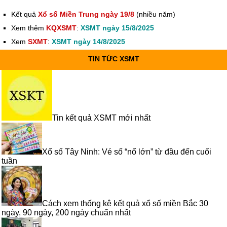
Kết quả
Xổ số Miền Trung ngày 19/8
(nhiều năm)
Xem thêm
KQXSMT
:
XSMT ngày 15/8/2025
Xem
SXMT
:
XSMT ngày 14/8/2025
TIN TỨC XSMT
Tin kết quả XSMT mới nhất
Xổ số Tây Ninh: Vé số “nổ lớn” từ đầu đến cuối
tuần
Cách xem thống kê kết quả xổ số miền Bắc 30
ngày, 90 ngày, 200 ngày chuẩn nhất