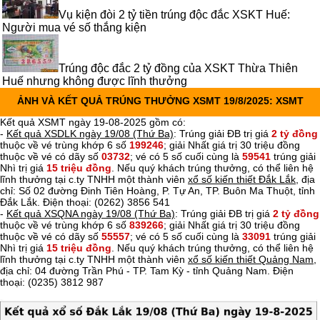
Vụ kiện đòi 2 tỷ tiền trúng độc đắc XSKT Huế:
Người mua vé số thắng kiện
Trúng độc đắc 2 tỷ đồng của XSKT Thừa Thiên
Huế nhưng không được lĩnh thưởng
ẢNH VÀ KẾT QUẢ TRÚNG THƯỞNG XSMT 19/8/2025: XSMT
Kết quả XSMT ngày 19-08-2025 gồm có:
-
Kết quả XSDLK ngày 19/08 (Thứ Ba)
: Trúng giải ĐB trị giá
2 tỷ đồng
thuộc về vé trùng khớp 6 số
199246
; giải Nhất giá trị 30 triệu đồng
thuộc về vé có dãy số
03732
; vé có 5 số cuối cùng là
59541
trúng giải
Nhì trị giá
15 triệu đồng
. Nếu quý khách trúng thưởng, có thể liên hệ
lĩnh thưởng tại c.ty TNHH một thành viên
xổ số kiến thiết Đắk Lắk
, địa
chỉ: Số 02 đường Đinh Tiên Hoàng, P. Tự An, TP. Buôn Ma Thuột, tỉnh
Đắk Lắk. Điện thoại: (0262) 3856 541
-
Kết quả XSQNA ngày 19/08 (Thứ Ba)
: Trúng giải ĐB trị giá
2 tỷ đồng
thuộc về vé trùng khớp 6 số
839266
; giải Nhất giá trị 30 triệu đồng
thuộc về vé có dãy số
55557
; vé có 5 số cuối cùng là
33091
trúng giải
Nhì trị giá
15 triệu đồng
. Nếu quý khách trúng thưởng, có thể liên hệ
lĩnh thưởng tại c.ty TNHH một thành viên
xổ số kiến thiết Quảng Nam
,
địa chỉ: 04 đường Trần Phú - TP. Tam Kỳ - tỉnh Quảng Nam. Điện
thoại: (0235) 3812 987