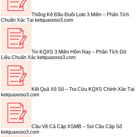
Thống Kê Đầu Đuôi Loto 3 Miền – Phân Tích
Chuẩn Xác Tại ketquaxoso3.com
Tin KQXS 3 Miền Hôm Nay – Phân Tích Dữ
Liệu Chuẩn Xác ketquaxoso3.com
Kết Quả Xổ Số – Tra Cứu KQXS Chính Xác Tại
ketquaxoso3.com
Cầu Về Cả Cặp XSMB – Soi Cầu Cặp Số
ketquaxoso3.com