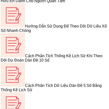
Hữu Ích Dành Cho Người Quan Tâm
Hướng Dẫn Sử Dụng Để Theo Dõi Dữ Liệu Xổ
Số Nhanh Chóng
Cách Phân Tích Thống Kê Lịch Sử Khi Theo
Dõi Dự Đoán Dàn Đề 10 Số
Cách Phân Tích Dữ Liệu Dàn Đề 5 Số Bằng
Thống Kê Lịch Sử