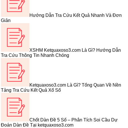
Hướng Dẫn Tra Cứu Kết Quả Nhanh Và Đơn
Giản
XSHM Ketquaxoso3.com Là Gì? Hướng Dẫn
Tra Cứu Thông Tin Nhanh Chóng
Ketquaxoso3.com Là Gì? Tổng Quan Về Nền
Tảng Tra Cứu Kết Quả Xổ Số
Chốt Dàn Đề 5 Số – Phân Tích Soi Cầu Dự
Đoán Dàn Đề Tại ketquaxoso3.com