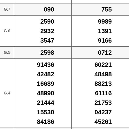
090
755
G.7
2590
9989
2932
1391
G.6
3547
9166
2598
0712
G.5
91436
60221
42482
48498
16689
88213
48990
61116
G.4
21444
21753
15530
04237
84186
45261