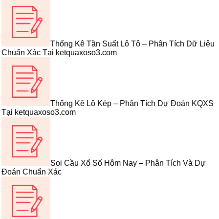
Thống Kê Tần Suất Lô Tô – Phân Tích Dữ Liệu
Chuẩn Xác Tại ketquaxoso3.com
Thống Kê Lô Kép – Phân Tích Dự Đoán KQXS
Tại ketquaxoso3.com
Soi Cầu Xổ Số Hôm Nay – Phân Tích Và Dự
Đoán Chuẩn Xác