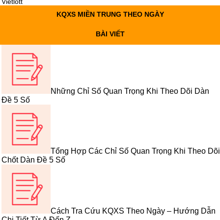
Vietlott
KQXS MIỀN TRUNG THEO NGÀY
BÀI VIẾT
Những Chỉ Số Quan Trọng Khi Theo Dõi Dàn
Đề 5 Số
Tổng Hợp Các Chỉ Số Quan Trọng Khi Theo Dõi
Chốt Dàn Đề 5 Số
Cách Tra Cứu KQXS Theo Ngày – Hướng Dẫn
Chi Tiết Từ A Đến Z