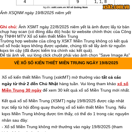
Ảnh XSQNM ngày 19/8/2025 niêm yết
Ghi chú:
Ảnh XSMT ngày 22/8/2025 niêm yết là ảnh được lấy từ bản
chụp hay scan (có đóng dấu đỏ) hoặc từ website chính thức của Công
ty TNHH MTV Xổ số kiến thiết Miền Trung
Trường hợp website của công ty XSKT Miền Trung không có kết quả
xổ số hoặc kqxs không được update, chúng tôi sẽ lấy ảnh từ nguồn
kqxs tin cậy (đã được kiểm tra chính xác kết quả).
Để tải ảnh về, vui lòng click chuột phải vào ảnh chọn "Save Image As"
VỀ
XỔ SỐ KIẾN THIẾT MIỀN TRUNG
NGÀY 19/8/2025
Xổ xố kiến thiết Miền Trung (xsktMT) mở thưởng vào
tất cả các
ngày từ thứ 2 đến Chủ Nhật
hàng tuần. Vui lòng tham khảo
xổ số
Miền Trung 30 ngày
để xem 30 kết quả xổ số Miền Trung mới nhất.
Kết quả xổ số Miền Trung (XSMT) ngày 19/8/2025 được cập nhật
trực tiếp từ hội đồng quay thưởng xổ số kiến thiết Miền Trung. Nếu
kqxs Miền Trung không được tìm thấy, có thể do 1 trong các nguyên
nhân sau đây:
- Xổ số Miền Trung không mở thưởng vào ngày 19/8/2025 (tham