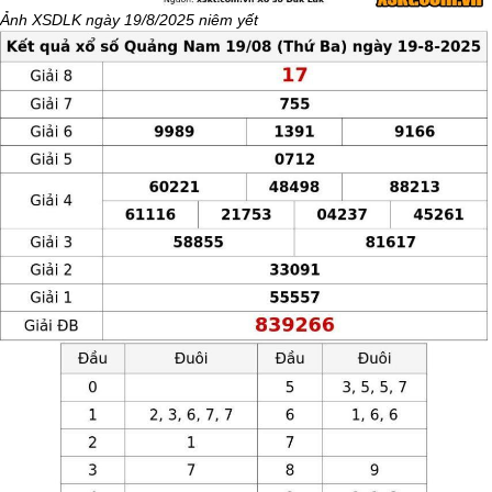
Ảnh XSDLK ngày 19/8/2025 niêm yết