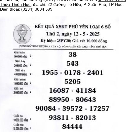
Thừa Thiên Huế
, địa chỉ: 22 đường Tố Hữu, P. Xuân Phú, TP Huế.
Điện thoại: (0234) 3834 599