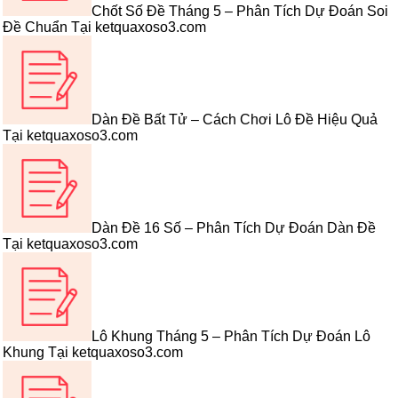
Chốt Số Đề Tháng 5 – Phân Tích Dự Đoán Soi
Đề Chuẩn Tại ketquaxoso3.com
Dàn Đề Bất Tử – Cách Chơi Lô Đề Hiệu Quả
Tại ketquaxoso3.com
Dàn Đề 16 Số – Phân Tích Dự Đoán Dàn Đề
Tại ketquaxoso3.com
Lô Khung Tháng 5 – Phân Tích Dự Đoán Lô
Khung Tại ketquaxoso3.com