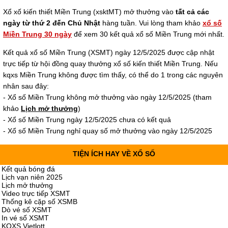
Xổ xố kiến thiết Miền Trung (xsktMT) mở thưởng vào
tất cả các
ngày từ thứ 2 đến Chủ Nhật
hàng tuần. Vui lòng tham khảo
xổ số
Miền Trung 30 ngày
để xem 30 kết quả xổ số Miền Trung mới nhất.
Kết quả xổ số Miền Trung (XSMT) ngày 12/5/2025 được cập nhật
trực tiếp từ hội đồng quay thưởng xổ số kiến thiết Miền Trung. Nếu
kqxs Miền Trung không được tìm thấy, có thể do 1 trong các nguyên
nhân sau đây:
- Xổ số Miền Trung không mở thưởng vào ngày 12/5/2025 (tham
khảo
Lịch mở thưởng
)
- Xổ số Miền Trung ngày 12/5/2025 chưa có kết quả
- Xổ số Miền Trung nghỉ quay số mở thưởng vào ngày 12/5/2025
TIỆN ÍCH HAY VỀ XỔ SỐ
Kết quả bóng đá
Lịch vạn niên 2025
Lịch mở thưởng
Video trực tiếp XSMT
Thống kê cặp số XSMB
Dò vé số XSMT
In vé số XSMT
KQXS Vietlott