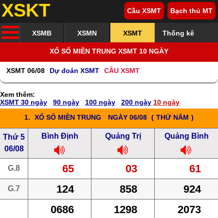
XSKT
Cầu XSMT
Bạch thủ MT
XSMB
XSMN
XSMT
Thống kê
XỔ SỐ MIỀN TRUNG XSMT 10 NGÀY
XSMT 06/08
Dự đoán XSMT
CẦU XSMT
Xem thêm:
XSMT 30 ngày
90 ngày
100 ngày
200 ngày
10 ngày
1.
XỔ SỐ MIỀN TRUNG
NGÀY 06/08
(
THỨ NĂM
)
Bình Định
Quảng Trị
Quảng Bình
Thứ 5
06/08
65
03
61
G.8
124
858
924
G.7
0686
1298
2073