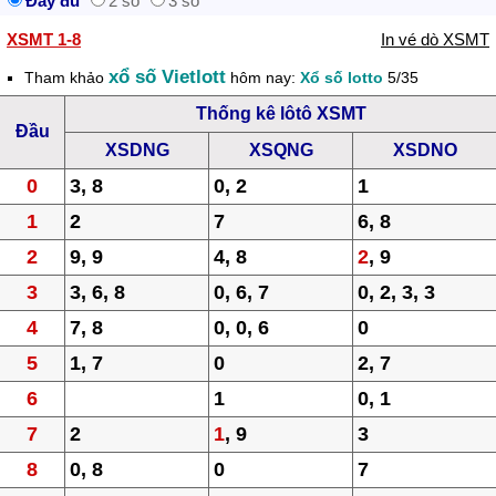
Đầy đủ
2 số
3 số
XSMT 1-8
In vé dò XSMT
xổ số Vietlott
Tham khảo
hôm nay:
Xổ số lotto
5/35
Thống kê lôtô XSMT
Đầu
XSDNG
XSQNG
XSDNO
0
3, 8
0, 2
1
1
2
7
6, 8
2
9, 9
4, 8
2
, 9
3
3, 6, 8
0, 6, 7
0, 2, 3, 3
4
7, 8
0, 0, 6
0
5
1, 7
0
2, 7
6
1
0, 1
7
2
1
, 9
3
8
0, 8
0
7