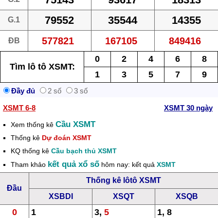
79552
35544
14355
G.1
577821
167105
849416
ĐB
0
2
4
6
8
Tìm lô tô XSMT:
1
3
5
7
9
Đầy đủ
2 số
3 số
XSMT 6-8
XSMT 30 ngày
Cầu XSMT
Xem thống kê
Thống kê
Dự đoán XSMT
KQ thống kê
Cầu bạch thủ XSMT
kết quả xổ số
Tham khảo
hôm nay: kết quả
XSMT
Thống kê lôtô XSMT
Đầu
XSBDI
XSQT
XSQB
0
1
3,
5
1, 8