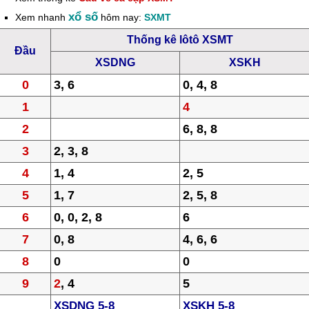
xổ số
Xem nhanh
hôm nay:
SXMT
Thống kê lôtô XSMT
Đầu
XSDNG
XSKH
0
3, 6
0, 4, 8
1
4
2
6, 8, 8
3
2, 3, 8
4
1, 4
2, 5
5
1, 7
2, 5, 8
6
0, 0, 2, 8
6
7
0, 8
4, 6, 6
8
0
0
9
2
, 4
5
XSDNG 5-8
XSKH 5-8