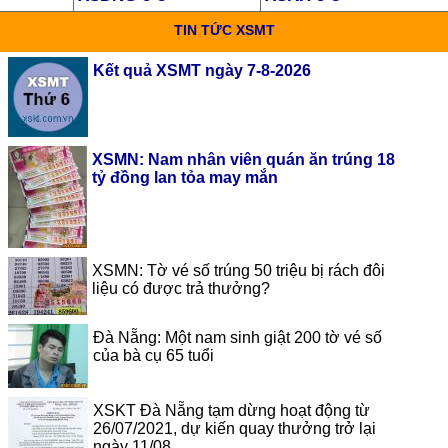
TIN TỨC XSMT
Kết quả XSMT ngày 7-8-2026
XSMN: Nam nhân viên quán ăn trúng 18
tỷ đồng lan tỏa may mắn
XSMN: Tờ vé số trúng 50 triệu bị rách đôi
liệu có được trả thưởng?
Đà Nẵng: Một nam sinh giật 200 tờ vé số
của bà cụ 65 tuổi
XSKT Đà Nẵng tạm dừng hoạt động từ
26/07/2021, dự kiến quay thưởng trở lại
ngày 11/08