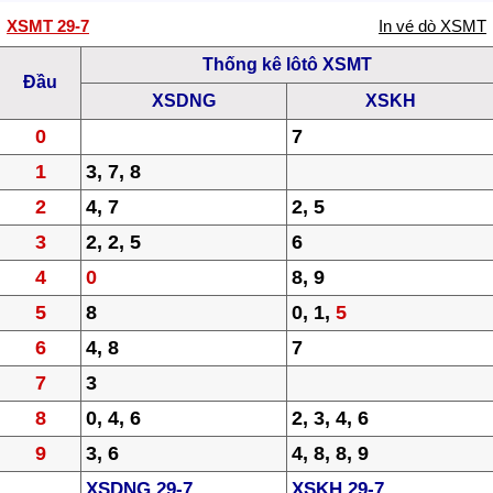
XSMT 29-7
In vé dò XSMT
Thống kê lôtô XSMT
Đầu
XSDNG
XSKH
0
7
1
3, 7, 8
2
4, 7
2, 5
3
2, 2, 5
6
4
0
8, 9
5
8
0, 1,
5
6
4, 8
7
7
3
8
0, 4, 6
2, 3, 4, 6
9
3, 6
4, 8, 8, 9
XSDNG 29-7
XSKH 29-7