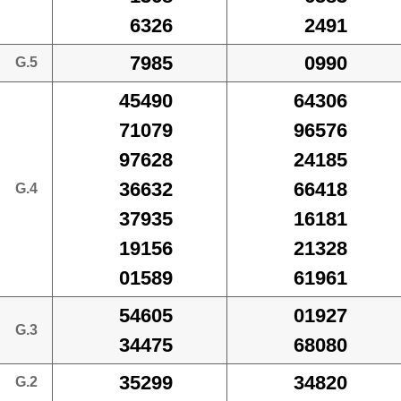
6326
2491
7985
0990
G.5
45490
64306
71079
96576
97628
24185
36632
66418
G.4
37935
16181
19156
21328
01589
61961
54605
01927
G.3
34475
68080
35299
34820
G.2