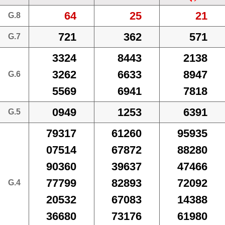
64
25
21
G.8
721
362
571
G.7
3324
8443
2138
3262
6633
8947
G.6
5569
6941
7818
0949
1253
6391
G.5
79317
61260
95935
07514
67872
88280
90360
39637
47466
77799
82893
72092
G.4
20532
67083
14388
36680
73176
61980