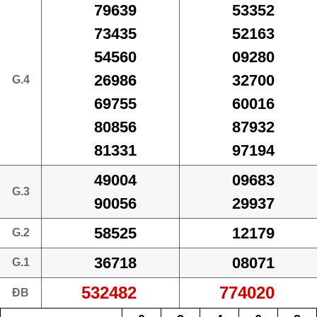
79639
53352
73435
52163
54560
09280
26986
32700
G.4
69755
60016
80856
87932
81331
97194
49004
09683
G.3
90056
29937
58525
12179
G.2
36718
08071
G.1
532482
774020
ĐB