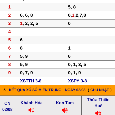
1
5, 8
2
6, 6, 8
0,
1
,2,7,8
3
1
, 2, 2, 5
0
4
5
6
6
8
1
7
5, 9
6
8
5, 9
0, 1, 3, 5
9
0, 7, 9
0, 1, 9
XSTTH 3-8
XSPY 3-8
5.
KẾT QUẢ XỔ SỐ MIỀN TRUNG
NGÀY 02/08
(
CHỦ NHẬT
)
Thừa Thiên
Khánh Hòa
Kon Tum
CN
Huế
02/08