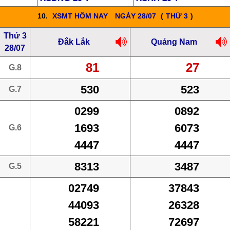
10.
XSMT HÔM NAY
NGÀY 28/07
(
THỨ 3
)
Thứ 3
Đắk Lắk
Quảng Nam
28/07
81
27
G.8
530
523
G.7
0299
0892
1693
6073
G.6
4447
4447
8313
3487
G.5
02749
37843
44093
26328
58221
72697