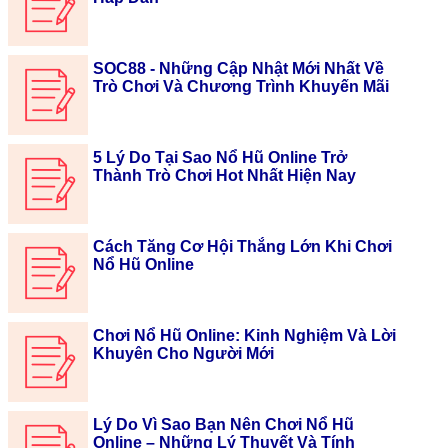
SOC88 - Những Cập Nhật Mới Nhất Về
Trò Chơi Và Chương Trình Khuyến Mãi
5 Lý Do Tại Sao Nổ Hũ Online Trở
Thành Trò Chơi Hot Nhất Hiện Nay
Cách Tăng Cơ Hội Thắng Lớn Khi Chơi
Nổ Hũ Online
Chơi Nổ Hũ Online: Kinh Nghiệm Và Lời
Khuyên Cho Người Mới
Lý Do Vì Sao Bạn Nên Chơi Nổ Hũ
Online – Những Lý Thuyết Và Tính