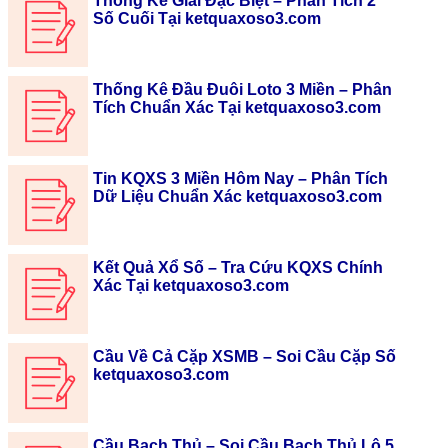
Thống Kê Giải Đặc Biệt – Phân Tích 2
Số Cuối Tại ketquaxoso3.com
Thống Kê Đầu Đuôi Loto 3 Miền – Phân
Tích Chuẩn Xác Tại ketquaxoso3.com
Tin KQXS 3 Miền Hôm Nay – Phân Tích
Dữ Liệu Chuẩn Xác ketquaxoso3.com
Kết Quả Xổ Số – Tra Cứu KQXS Chính
Xác Tại ketquaxoso3.com
Cầu Về Cả Cặp XSMB – Soi Cầu Cặp Số
ketquaxoso3.com
Cầu Bạch Thủ – Soi Cầu Bạch Thủ Lô 5