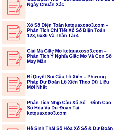
Ngày Chuẩn Xác
Xổ Số Điện Toán ketquaxoso3.com –
Phân Tích Chi Tiết Xổ Số Điện Toán
123, 6x36 Và Thần Tài 4
Giải Mã Giấc Mơ ketquaxoso3.com –
Phân Tích Ý Nghĩa Giấc Mơ Và Con Số
May Mắn
Bí Quyết Soi Cầu Lô Xiên – Phương
Pháp Dự Đoán Lô Xiên Theo Dữ Liệu
Mới Nhất
Phân Tích Nhịp Cầu Xổ Số – Đỉnh Cao
Số Hóa Và Dự Đoán Tại
ketquaxoso3.com
Hệ Sinh Thái Số Hóa Xổ Số & Dự Đoán