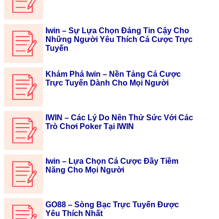
Iwin – Sự Lựa Chọn Đáng Tin Cậy Cho
Những Người Yêu Thích Cá Cược Trực
Tuyến
Khám Phá Iwin – Nền Tảng Cá Cược
Trực Tuyến Dành Cho Mọi Người
IWIN – Các Lý Do Nên Thử Sức Với Các
Trò Chơi Poker Tại IWIN
Iwin – Lựa Chọn Cá Cược Đầy Tiềm
Năng Cho Mọi Người
GO88 – Sòng Bạc Trực Tuyến Được
Yêu Thích Nhất