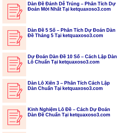
Dàn Đề Đánh Dễ Trúng – Phân Tích Dự
Đoán Mới Nhất Tại ketquaxoso3.com
Dàn Đề 5 Số – Phân Tích Dự Đoán Dàn
Đề Tháng 5 Tại ketquaxoso3.com
Dự Đoán Dàn Đề 10 Số – Cách Lập Dàn
Lô Chuẩn Tại ketquaxoso3.com
Dàn Lô Xiên 3 – Phân Tích Cách Lập
Dàn Chuẩn Tại ketquaxoso3.com
Kinh Nghiệm Lô Đề – Cách Dự Đoán
Dàn Đề Chuẩn Tại ketquaxoso3.com