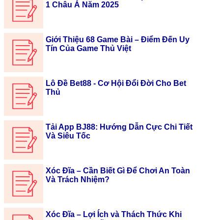
1 Châu Á Năm 2025
Giới Thiệu 68 Game Bài – Điểm Đến Uy
Tín Của Game Thủ Việt
Lô Đề Bet88 - Cơ Hội Đổi Đời Cho Bet
Thủ
Tải App BJ88: Hướng Dẫn Cực Chi Tiết
Và Siêu Tốc
Xóc Đĩa – Cần Biết Gì Để Chơi An Toàn
Và Trách Nhiệm?
Xóc Đĩa – Lợi Ích và Thách Thức Khi