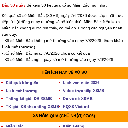
Bắc 30 ngày
để xem 30 kết quả xổ số Miền Bắc mới nhất.
Kết quả xổ số Miền Bắc (XSMB) ngày 7/6/2026 được cập nhật trực
tiếp từ hội đồng quay thưởng xổ số kiến thiết Miền Bắc. Nếu kqxs
Miền Bắc không được tìm thấy, có thể do 1 trong các nguyên nhân
sau đây:
- Xổ số Miền Bắc không mở thưởng vào ngày 7/6/2026 (tham khảo
Lịch mở thưởng
)
- Xổ số Miền Bắc ngày 7/6/2026 chưa có kết quả
- Xổ số Miền Bắc nghỉ quay số mở thưởng vào ngày 7/6/2026
TIỆN ÍCH HAY VỀ XỔ SỐ
Kết quả bóng đá
Lịch vạn niên 2026
Lịch mở thưởng
Video trực tiếp XSMB
Thống kê giải ĐB XSMB
Dò vé số XSMB
TK giải ĐB theo tổng XSMB
KQXS Vietlott
XS HÔM QUA
(CHỦ NHẬT, 07/06)
Miền Bắc
Kiên Giang