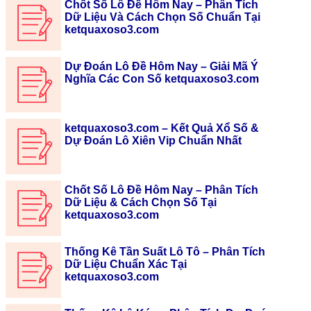
Chốt Số Lô Đề Hôm Nay – Phân Tích
Dữ Liệu Và Cách Chọn Số Chuẩn Tại
ketquaxoso3.com
Dự Đoán Lô Đề Hôm Nay – Giải Mã Ý
Nghĩa Các Con Số ketquaxoso3.com
ketquaxoso3.com – Kết Quả Xổ Số &
Dự Đoán Lô Xiên Vip Chuẩn Nhất
Chốt Số Lô Đề Hôm Nay – Phân Tích
Dữ Liệu & Cách Chọn Số Tại
ketquaxoso3.com
Thống Kê Tần Suất Lô Tô – Phân Tích
Dữ Liệu Chuẩn Xác Tại
ketquaxoso3.com