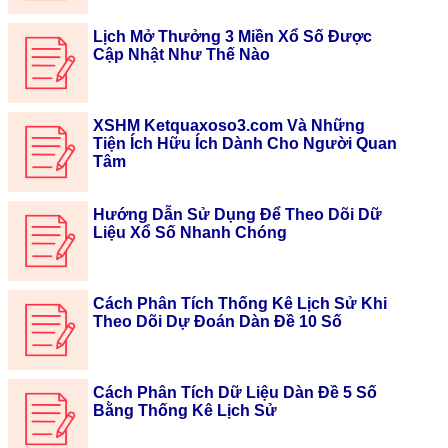
Lịch Mở Thưởng 3 Miền Xổ Số Được
Cập Nhật Như Thế Nào
XSHM Ketquaxoso3.com Và Những
Tiện Ích Hữu Ích Dành Cho Người Quan
Tâm
Hướng Dẫn Sử Dụng Để Theo Dõi Dữ
Liệu Xổ Số Nhanh Chóng
Cách Phân Tích Thống Kê Lịch Sử Khi
Theo Dõi Dự Đoán Dàn Đề 10 Số
Cách Phân Tích Dữ Liệu Dàn Đề 5 Số
Bằng Thống Kê Lịch Sử