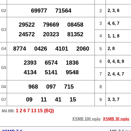
69977 71564
2, 3, 6
2
G2
3
4, 6, 7
29522 79669 08458
G3
24572 20323 81352
4
1, 1, 8
8774 0426 4101 2060
2, 8
5
G4
6
0, 4, 8, 9
2393 6574 1836
G5
4134 5141 9548
7
2, 4, 4, 7
968 097 715
8
G6
09 11 41 15
3, 3, 7
9
G7
1 2 6 7 13 15 (BQ)
Mã ĐB:
XSMB 100 ngày
XSMB 30 ngày