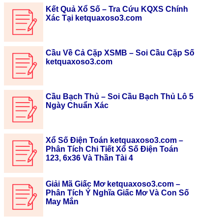
Kết Quả Xổ Số – Tra Cứu KQXS Chính
Xác Tại ketquaxoso3.com
Cầu Về Cả Cặp XSMB – Soi Cầu Cặp Số
ketquaxoso3.com
Cầu Bạch Thủ – Soi Cầu Bạch Thủ Lô 5
Ngày Chuẩn Xác
Xổ Số Điện Toán ketquaxoso3.com –
Phân Tích Chi Tiết Xổ Số Điện Toán
123, 6x36 Và Thần Tài 4
Giải Mã Giấc Mơ ketquaxoso3.com –
Phân Tích Ý Nghĩa Giấc Mơ Và Con Số
May Mắn