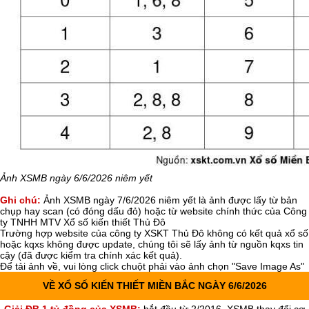
Ảnh XSMB ngày 6/6/2026 niêm yết
Ghi chú:
Ảnh XSMB ngày 7/6/2026 niêm yết là ảnh được lấy từ bản
chụp hay scan (có đóng dấu đỏ) hoặc từ website chính thức của Công
ty TNHH MTV Xổ số kiến thiết Thủ Đô
Trường hợp website của công ty XSKT Thủ Đô không có kết quả xổ số
hoặc kqxs không được update, chúng tôi sẽ lấy ảnh từ nguồn kqxs tin
cậy (đã được kiểm tra chính xác kết quả).
Để tải ảnh về, vui lòng click chuột phải vào ảnh chọn "Save Image As"
VỀ
XỔ SỐ KIẾN THIẾT MIỀN BẮC
NGÀY 6/6/2026