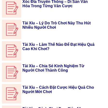
Xóc Đĩa Truyền Thống – Di Sản Văn
Hóa Trong Từng Ván Cược
Tài Xỉu – Lý Do Trò Chơi Này Thu Hút
Nhiều Người Chơi
Tài Xỉu – Làm Thế Nào Để Đạt Hiệu Quả
Cao Khi Chơi?
Tài Xỉu – Chia Sẻ Kinh Nghiệm Từ
Người Chơi Thành Công
Tài Xỉu – Cách Đặt Cược Hiệu Quả Cho
Người Mới Chơi