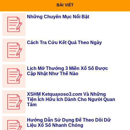
BÀI VIẾT
Những Chuyên Mục Nổi Bật
Cách Tra Cứu Kết Quả Theo Ngày
Lịch Mở Thưởng 3 Miền Xổ Số Được
Cập Nhật Như Thế Nào
XSHM Ketquaxoso3.com Và Những
Tiện Ích Hữu Ích Dành Cho Người Quan
Tâm
Hướng Dẫn Sử Dụng Để Theo Dõi Dữ
Liệu Xổ Số Nhanh Chóng