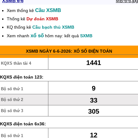
XSMB 6-6
MB-6-6.jpg
Cầu XSMB
Xem thống kê
Thống kê
Dự đoán XSMB
KQ thống kê
Cầu bạch thủ XSMB
xổ số
Xem nhanh
hôm nay: kết quả
SXMB
XSMB
NGÀY 6-6-2026: XỔ SỐ ĐIỆN TOÁN
1441
KQXS thần tài 4
KQXS điện toán 123:
9
Bộ số thứ 1
33
Bộ số thứ 2
305
Bộ số thứ 3
KQXS điện toán 6x36:
12
Bộ số thứ 1