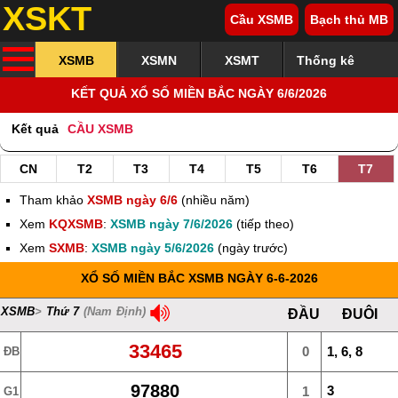
XSKT
Cầu XSMB
Bạch thủ MB
XSMB
XSMN
XSMT
Thống kê
KẾT QUẢ XỔ SỐ MIỀN BẮC NGÀY 6/6/2026
Kết quả
CẦU XSMB
CN
T2
T3
T4
T5
T6
T7
Tham khảo
XSMB ngày 6/6
(nhiều năm)
Xem
KQXSMB
:
XSMB ngày 7/6/2026
(tiếp theo)
Xem
SXMB
:
XSMB ngày 5/6/2026
(ngày trước)
XỔ SỐ MIỀN BẮC
XSMB NGÀY 6-6-2026
XSMB
>
Thứ 7
(Nam Định)
ĐẦU
ĐUÔI
33465
0
1, 6, 8
ĐB
97880
3
1
G1