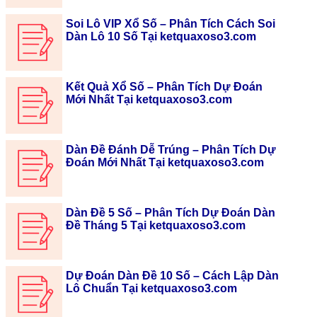
Soi Lô VIP Xổ Số – Phân Tích Cách Soi
Dàn Lô 10 Số Tại ketquaxoso3.com
Kết Quả Xổ Số – Phân Tích Dự Đoán
Mới Nhất Tại ketquaxoso3.com
Dàn Đề Đánh Dễ Trúng – Phân Tích Dự
Đoán Mới Nhất Tại ketquaxoso3.com
Dàn Đề 5 Số – Phân Tích Dự Đoán Dàn
Đề Tháng 5 Tại ketquaxoso3.com
Dự Đoán Dàn Đề 10 Số – Cách Lập Dàn
Lô Chuẩn Tại ketquaxoso3.com