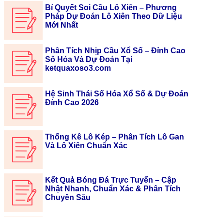
Bí Quyết Soi Cầu Lô Xiên – Phương
Pháp Dự Đoán Lô Xiên Theo Dữ Liệu
Mới Nhất
Phân Tích Nhịp Cầu Xổ Số – Đỉnh Cao
Số Hóa Và Dự Đoán Tại
ketquaxoso3.com
Hệ Sinh Thái Số Hóa Xổ Số & Dự Đoán
Đỉnh Cao 2026
Thống Kê Lô Kép – Phân Tích Lô Gan
Và Lô Xiên Chuẩn Xác
Kết Quả Bóng Đá Trực Tuyến – Cập
Nhật Nhanh, Chuẩn Xác & Phân Tích
Chuyên Sâu