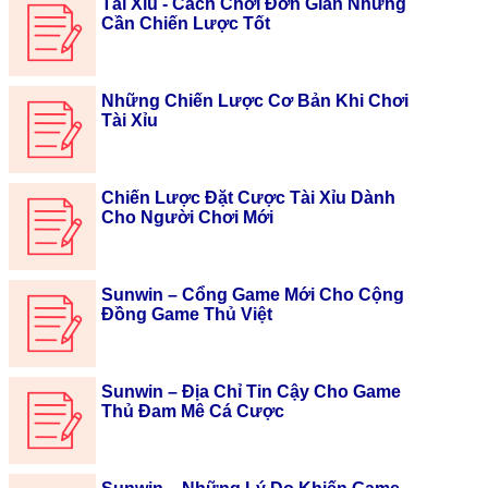
Tài Xỉu - Cách Chơi Đơn Giản Nhưng
Cần Chiến Lược Tốt
Những Chiến Lược Cơ Bản Khi Chơi
Tài Xỉu
Chiến Lược Đặt Cược Tài Xỉu Dành
Cho Người Chơi Mới
Sunwin – Cổng Game Mới Cho Cộng
Đồng Game Thủ Việt
Sunwin – Địa Chỉ Tin Cậy Cho Game
Thủ Đam Mê Cá Cược