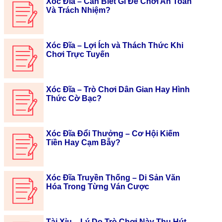
Xóc Đĩa – Cần Biết Gì Để Chơi An Toàn
Và Trách Nhiệm?
Xóc Đĩa – Lợi Ích và Thách Thức Khi
Chơi Trực Tuyến
Xóc Đĩa – Trò Chơi Dân Gian Hay Hình
Thức Cờ Bạc?
Xóc Đĩa Đổi Thưởng – Cơ Hội Kiếm
Tiền Hay Cạm Bẫy?
Xóc Đĩa Truyền Thống – Di Sản Văn
Hóa Trong Từng Ván Cược
Tài Xỉu – Lý Do Trò Chơi Này Thu Hút