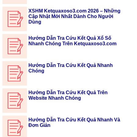
XSHM Ketquaxoso3.com 2026 – Những
Cập Nhật Mới Nhất Dành Cho Người
Dùng
Hướng Dẫn Tra Cứu Kết Quả Xổ Số
Nhanh Chóng Trên Ketquaxoso3.com
Hướng Dẫn Tra Cứu Kết Quả Nhanh
Chóng
Hướng Dẫn Tra Cứu Kết Quả Trên
Website Nhanh Chóng
Hướng Dẫn Tra Cứu Kết Quả Nhanh Và
Đơn Giản