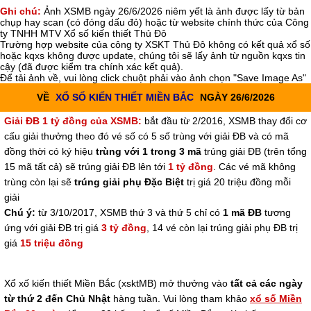
Ghi chú:
Ảnh XSMB ngày 26/6/2026 niêm yết là ảnh được lấy từ bản
chụp hay scan (có đóng dấu đỏ) hoặc từ website chính thức của Công
ty TNHH MTV Xổ số kiến thiết Thủ Đô
Trường hợp website của công ty XSKT Thủ Đô không có kết quả xổ số
hoặc kqxs không được update, chúng tôi sẽ lấy ảnh từ nguồn kqxs tin
cậy (đã được kiểm tra chính xác kết quả).
Để tải ảnh về, vui lòng click chuột phải vào ảnh chọn "Save Image As"
VỀ
XỔ SỐ KIẾN THIẾT MIỀN BẮC
NGÀY 26/6/2026
Giải ĐB 1 tỷ đồng của XSMB:
bắt đầu từ 2/2016, XSMB thay đổi cơ
cấu giải thưởng theo đó vé số có 5 số trùng với giải ĐB và có mã
đồng thời có ký hiệu
trùng với 1 trong 3 mã
trúng giải ĐB (trên tổng
15 mã tất cả) sẽ trúng giải ĐB lên tới
1 tỷ đồng
. Các vé mã không
trùng còn lại sẽ
trúng giải phụ Đặc Biệt
trị giá 20 triệu đồng mỗi
giải
Chú ý:
từ 3/10/2017, XSMB thứ 3 và thứ 5 chỉ có
1 mã ĐB
tương
ứng với giải ĐB trị giá
3 tỷ đồng
, 14 vé còn lại trúng giải phụ ĐB trị
giá
15 triệu đồng
Xổ xố kiến thiết Miền Bắc (xsktMB) mở thưởng vào
tất cả các ngày
từ thứ 2 đến Chủ Nhật
hàng tuần. Vui lòng tham khảo
xổ số Miền