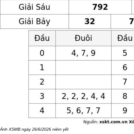
Ảnh XSMB ngày 26/6/2026 niêm yết