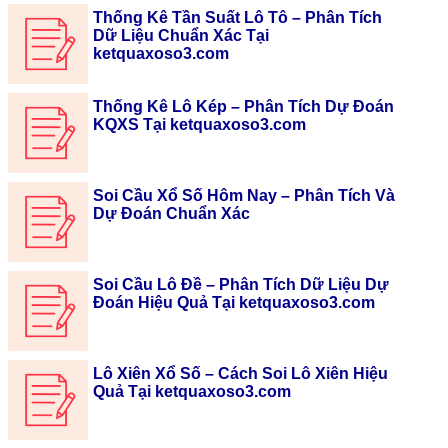
Thống Kê Tần Suất Lô Tô – Phân Tích
Dữ Liệu Chuẩn Xác Tại
ketquaxoso3.com
Thống Kê Lô Kép – Phân Tích Dự Đoán
KQXS Tại ketquaxoso3.com
Soi Cầu Xổ Số Hôm Nay – Phân Tích Và
Dự Đoán Chuẩn Xác
Soi Cầu Lô Đề – Phân Tích Dữ Liệu Dự
Đoán Hiệu Quả Tại ketquaxoso3.com
Lô Xiên Xổ Số – Cách Soi Lô Xiên Hiệu
Quả Tại ketquaxoso3.com