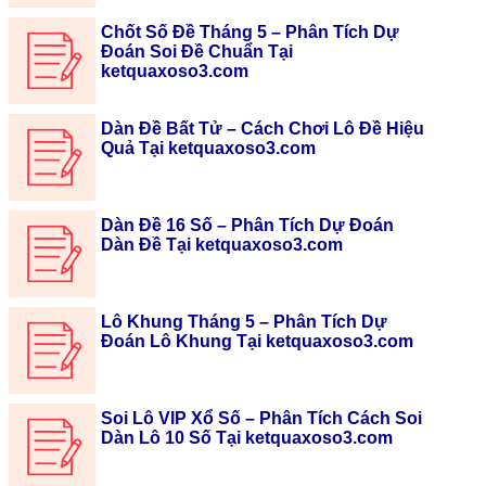
Chốt Số Đề Tháng 5 – Phân Tích Dự
Đoán Soi Đề Chuẩn Tại
ketquaxoso3.com
Dàn Đề Bất Tử – Cách Chơi Lô Đề Hiệu
Quả Tại ketquaxoso3.com
Dàn Đề 16 Số – Phân Tích Dự Đoán
Dàn Đề Tại ketquaxoso3.com
Lô Khung Tháng 5 – Phân Tích Dự
Đoán Lô Khung Tại ketquaxoso3.com
Soi Lô VIP Xổ Số – Phân Tích Cách Soi
Dàn Lô 10 Số Tại ketquaxoso3.com