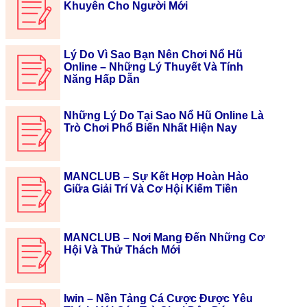
Khuyên Cho Người Mới
Lý Do Vì Sao Bạn Nên Chơi Nổ Hũ
Online – Những Lý Thuyết Và Tính
Năng Hấp Dẫn
Những Lý Do Tại Sao Nổ Hũ Online Là
Trò Chơi Phổ Biến Nhất Hiện Nay
MANCLUB – Sự Kết Hợp Hoàn Hảo
Giữa Giải Trí Và Cơ Hội Kiếm Tiền
MANCLUB – Nơi Mang Đến Những Cơ
Hội Và Thử Thách Mới
Iwin – Nền Tảng Cá Cược Được Yêu