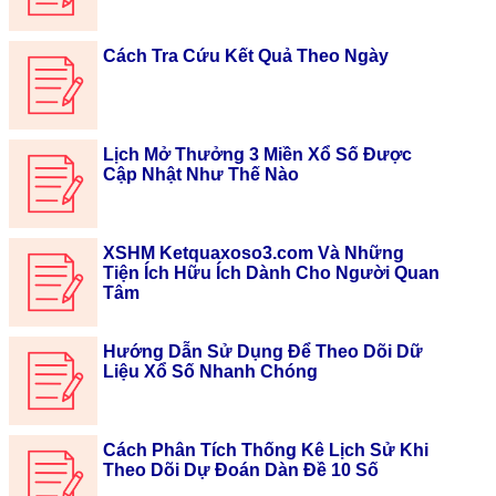
Cách Tra Cứu Kết Quả Theo Ngày
Lịch Mở Thưởng 3 Miền Xổ Số Được
Cập Nhật Như Thế Nào
XSHM Ketquaxoso3.com Và Những
Tiện Ích Hữu Ích Dành Cho Người Quan
Tâm
Hướng Dẫn Sử Dụng Để Theo Dõi Dữ
Liệu Xổ Số Nhanh Chóng
Cách Phân Tích Thống Kê Lịch Sử Khi
Theo Dõi Dự Đoán Dàn Đề 10 Số