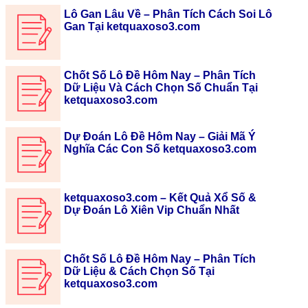
Lô Gan Lâu Về – Phân Tích Cách Soi Lô
Gan Tại ketquaxoso3.com
Chốt Số Lô Đề Hôm Nay – Phân Tích
Dữ Liệu Và Cách Chọn Số Chuẩn Tại
ketquaxoso3.com
Dự Đoán Lô Đề Hôm Nay – Giải Mã Ý
Nghĩa Các Con Số ketquaxoso3.com
ketquaxoso3.com – Kết Quả Xổ Số &
Dự Đoán Lô Xiên Vip Chuẩn Nhất
Chốt Số Lô Đề Hôm Nay – Phân Tích
Dữ Liệu & Cách Chọn Số Tại
ketquaxoso3.com