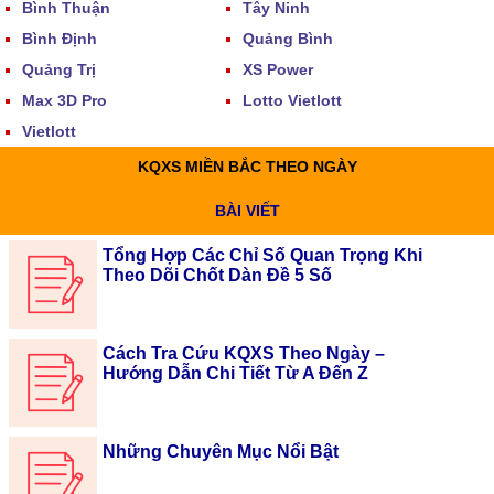
Bình Thuận
Tây Ninh
Bình Định
Quảng Bình
Quảng Trị
XS Power
Max 3D Pro
Lotto Vietlott
Vietlott
KQXS MIỀN BẮC THEO NGÀY
BÀI VIẾT
Tổng Hợp Các Chỉ Số Quan Trọng Khi
Theo Dõi Chốt Dàn Đề 5 Số
Cách Tra Cứu KQXS Theo Ngày –
Hướng Dẫn Chi Tiết Từ A Đến Z
Những Chuyên Mục Nổi Bật