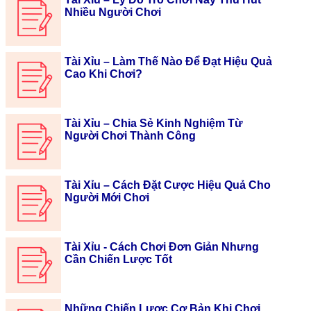
Nhiều Người Chơi
Tài Xỉu – Làm Thế Nào Để Đạt Hiệu Quả
Cao Khi Chơi?
Tài Xỉu – Chia Sẻ Kinh Nghiệm Từ
Người Chơi Thành Công
Tài Xỉu – Cách Đặt Cược Hiệu Quả Cho
Người Mới Chơi
Tài Xỉu - Cách Chơi Đơn Giản Nhưng
Cần Chiến Lược Tốt
Những Chiến Lược Cơ Bản Khi Chơi