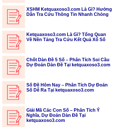
XSHM Ketquaxoso3.com Là Gì? Hướng
Dẫn Tra Cứu Thông Tin Nhanh Chóng
Ketquaxoso3.com Là Gì? Tổng Quan
Về Nền Tảng Tra Cứu Kết Quả Xổ Số
Chốt Dàn Đề 5 Số – Phân Tích Soi Cầu
Dự Đoán Dàn Đề Tại ketquaxoso3.com
Số Đề Hôm Nay – Phân Tích Dự Đoán
Số Dễ Ra Tại ketquaxoso3.com
Giải Mã Các Con Số – Phân Tích Ý
Nghĩa, Dự Đoán Dàn Đề Tại
ketquaxoso3.com