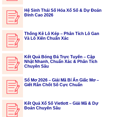
Hệ Sinh Thái Số Hóa Xổ Số & Dự Đoán
Đỉnh Cao 2026
Thống Kê Lô Kép – Phân Tích Lô Gan
Và Lô Xiên Chuẩn Xác
Kết Quả Bóng Đá Trực Tuyến – Cập
Nhật Nhanh, Chuẩn Xác & Phân Tích
Chuyên Sâu
Sổ Mơ 2026 – Giải Mã Bí Ẩn Giấc Mơ –
Giết Rắn Chốt Số Cực Chuẩn
Kết Quả Xổ Số Vietlott – Giải Mã & Dự
Đoán Chuyên Sâu