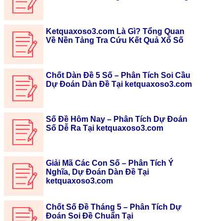
Ketquaxoso3.com Là Gì? Tổng Quan
Về Nền Tảng Tra Cứu Kết Quả Xổ Số
Chốt Dàn Đề 5 Số – Phân Tích Soi Cầu
Dự Đoán Dàn Đề Tại ketquaxoso3.com
Số Đề Hôm Nay – Phân Tích Dự Đoán
Số Dễ Ra Tại ketquaxoso3.com
Giải Mã Các Con Số – Phân Tích Ý
Nghĩa, Dự Đoán Dàn Đề Tại
ketquaxoso3.com
Chốt Số Đề Tháng 5 – Phân Tích Dự
Đoán Soi Đề Chuẩn Tại