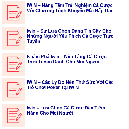
IWIN – Nâng Tầm Trải Nghiệm Cá Cược
Với Chương Trình Khuyến Mãi Hấp Dẫn
Iwin – Sự Lựa Chọn Đáng Tin Cậy Cho
Những Người Yêu Thích Cá Cược Trực
Tuyến
Khám Phá Iwin – Nền Tảng Cá Cược
Trực Tuyến Dành Cho Mọi Người
IWIN – Các Lý Do Nên Thử Sức Với Các
Trò Chơi Poker Tại IWIN
Iwin – Lựa Chọn Cá Cược Đầy Tiềm
Năng Cho Mọi Người