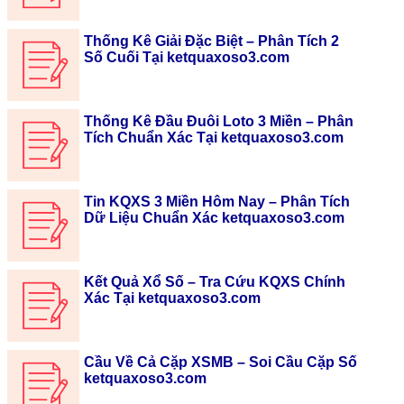
Thống Kê Giải Đặc Biệt – Phân Tích 2
Số Cuối Tại ketquaxoso3.com
Thống Kê Đầu Đuôi Loto 3 Miền – Phân
Tích Chuẩn Xác Tại ketquaxoso3.com
Tin KQXS 3 Miền Hôm Nay – Phân Tích
Dữ Liệu Chuẩn Xác ketquaxoso3.com
Kết Quả Xổ Số – Tra Cứu KQXS Chính
Xác Tại ketquaxoso3.com
Cầu Về Cả Cặp XSMB – Soi Cầu Cặp Số
ketquaxoso3.com