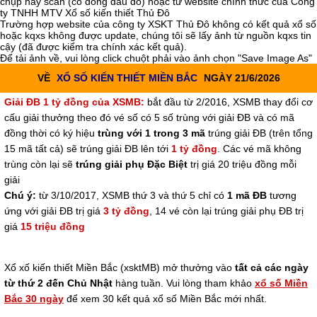
chụp hay scan (có đóng dấu đỏ) hoặc từ website chính thức của Công
ty TNHH MTV Xổ số kiến thiết Thủ Đô
Trường hợp website của công ty XSKT Thủ Đô không có kết quả xổ số
hoặc kqxs không được update, chúng tôi sẽ lấy ảnh từ nguồn kqxs tin
cậy (đã được kiểm tra chính xác kết quả).
Để tải ảnh về, vui lòng click chuột phải vào ảnh chọn "Save Image As"
VỀ
XỔ SỐ KIẾN THIẾT MIỀN BẮC
NGÀY 21/6/2026
Giải ĐB 1 tỷ đồng của XSMB:
bắt đầu từ 2/2016, XSMB thay đổi cơ
cấu giải thưởng theo đó vé số có 5 số trùng với giải ĐB và có mã
đồng thời có ký hiệu
trùng với 1 trong 3 mã
trúng giải ĐB (trên tổng
15 mã tất cả) sẽ trúng giải ĐB lên tới
1 tỷ đồng
. Các vé mã không
trùng còn lại sẽ
trúng giải phụ Đặc Biệt
trị giá 20 triệu đồng mỗi
giải
Chú ý:
từ 3/10/2017, XSMB thứ 3 và thứ 5 chỉ có
1 mã ĐB
tương
ứng với giải ĐB trị giá
3 tỷ đồng
, 14 vé còn lại trúng giải phụ ĐB trị
giá
15 triệu đồng
Xổ xố kiến thiết Miền Bắc (xsktMB) mở thưởng vào
tất cả các ngày
từ thứ 2 đến Chủ Nhật
hàng tuần. Vui lòng tham khảo
xổ số Miền
Bắc 30 ngày
để xem 30 kết quả xổ số Miền Bắc mới nhất.