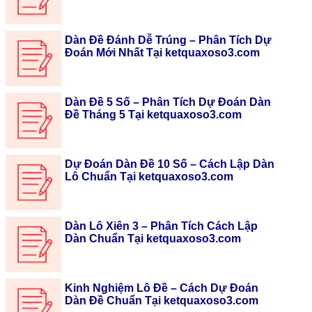
Dàn Đề Đánh Dễ Trúng – Phân Tích Dự
Đoán Mới Nhất Tại ketquaxoso3.com
Dàn Đề 5 Số – Phân Tích Dự Đoán Dàn
Đề Tháng 5 Tại ketquaxoso3.com
Dự Đoán Dàn Đề 10 Số – Cách Lập Dàn
Lô Chuẩn Tại ketquaxoso3.com
Dàn Lô Xiên 3 – Phân Tích Cách Lập
Dàn Chuẩn Tại ketquaxoso3.com
Kinh Nghiệm Lô Đề – Cách Dự Đoán
Dàn Đề Chuẩn Tại ketquaxoso3.com