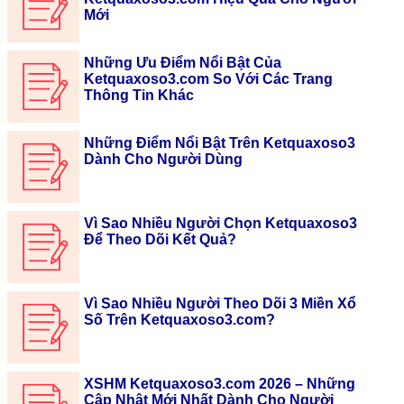
Mới
Những Ưu Điểm Nổi Bật Của
Ketquaxoso3.com So Với Các Trang
Thông Tin Khác
Những Điểm Nổi Bật Trên Ketquaxoso3
Dành Cho Người Dùng
Vì Sao Nhiều Người Chọn Ketquaxoso3
Để Theo Dõi Kết Quả?
Vì Sao Nhiều Người Theo Dõi 3 Miền Xổ
Số Trên Ketquaxoso3.com?
XSHM Ketquaxoso3.com 2026 – Những
Cập Nhật Mới Nhất Dành Cho Người