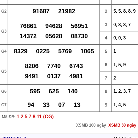
91687 21982
5, 5, 8, 8, 9
2
G2
3
0, 3, 3, 7
76861 94628 56951
G3
14372 05628 08730
4
0, 0, 3
8329 0225 5769 1065
1
5
G4
6
1, 5, 9
8206 7740 6743
G5
9491 0137 4981
7
2
595 625 140
1, 2, 3, 7
8
G6
94 33 07 13
1, 4, 5
9
G7
1 2 5 7 8 11 (CG)
Mã ĐB:
XSMB 100 ngày
XSMB 30 ngày