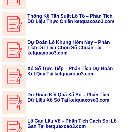
Thống Kê Tần Suất Lô Tô – Phân Tích
Dữ Liệu Thực Chiến ketquaxoso3.com
Dự Đoán Lô Khung Hôm Nay – Phân
Tích Dữ Liệu Chọn Số Chuẩn Tại
ketquaxoso3.com
Xổ Số Trực Tiếp – Phân Tích Dự Đoán
Kết Quả Tại ketquaxoso3.com
Dự Đoán Kết Quả Xổ Số – Phân Tích
Dữ Liệu Xổ Số Tại ketquaxoso3.com
Lô Gan Lâu Về – Phân Tích Cách Soi Lô
Gan Tại ketquaxoso3.com