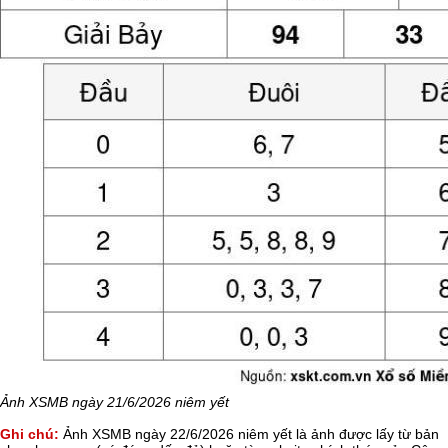
Ảnh XSMB ngày 21/6/2026 niêm yết
Ghi chú:
Ảnh XSMB ngày 22/6/2026 niêm yết là ảnh được lấy từ bản