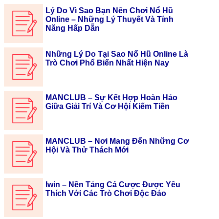
Lý Do Vì Sao Bạn Nên Chơi Nổ Hũ
Online – Những Lý Thuyết Và Tính
Năng Hấp Dẫn
Những Lý Do Tại Sao Nổ Hũ Online Là
Trò Chơi Phổ Biến Nhất Hiện Nay
MANCLUB – Sự Kết Hợp Hoàn Hảo
Giữa Giải Trí Và Cơ Hội Kiếm Tiền
MANCLUB – Nơi Mang Đến Những Cơ
Hội Và Thử Thách Mới
Iwin – Nền Tảng Cá Cược Được Yêu
Thích Với Các Trò Chơi Độc Đáo