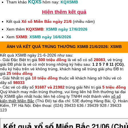
KQXS
Tham khảo
hôm nay:
KQXSMB
Hiện thêm kết quả
Kết quả
Xổ số Miền Bắc ngày 21/6
(nhiều năm)
Xem thêm
KQXSMB
:
XSMB ngày 17/6/2026
Xem
SXMB
:
XSMB ngày 16/6/2026
ẢNH VÀ KẾT QUẢ TRÚNG THƯỞNG XSMB 21/6/2026: XSMB
Kết quả XSMB ngày 21-6-2026 như sau:
- Giải Đặc Biệt trị giá
500 triệu đồng
là vé số có số
28083
, vé trúng
giải ĐB phải là vé có một trong những ký hiệu sau:
1 2 5 7 8 11 (CG)
,
nếu ký hiệu trên vé không trùng, khách hàng sẽ trúng giải phụ ĐB trị
giá
25 triệu đồng
- Giải Nhất trị giá
10 triệu đồng
thuộc về khách hàng sở hữu vé có
dãy số
98033
- Các vé có dãy số
91687 và 21982
trúng giải Nhì trị giá
5 triệu đồng
Quý khách may mắn trúng thưởng, vui lòng liên hệ lĩnh thưởng tại đại
lý XSMB gần nhất hoặc liên hệ công ty TNHH một thành viên
xổ số
kiến thiết Miền Bắc
(Thủ Đô) tại địa chỉ: 53E đường Hàng Bài, Q. Hoàn
Kiếm, TP. Hà Nội. Điện thoại: (024) 39433 636 / 39439 928 / 39433
123