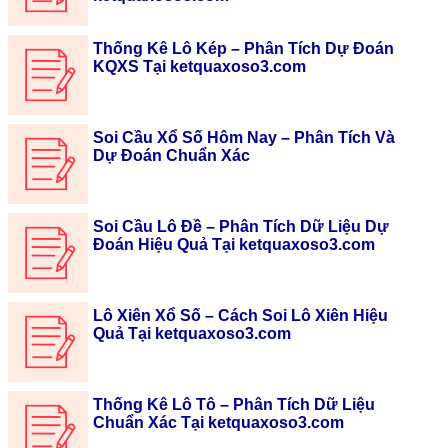
Thống Kê Lô Kép – Phân Tích Dự Đoán
KQXS Tại ketquaxoso3.com
Soi Cầu Xổ Số Hôm Nay – Phân Tích Và
Dự Đoán Chuẩn Xác
Soi Cầu Lô Đề – Phân Tích Dữ Liệu Dự
Đoán Hiệu Quả Tại ketquaxoso3.com
Lô Xiên Xổ Số – Cách Soi Lô Xiên Hiệu
Quả Tại ketquaxoso3.com
Thống Kê Lô Tô – Phân Tích Dữ Liệu
Chuẩn Xác Tại ketquaxoso3.com