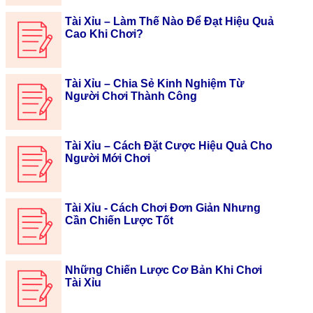
Tài Xỉu – Làm Thế Nào Để Đạt Hiệu Quả
Cao Khi Chơi?
Tài Xỉu – Chia Sẻ Kinh Nghiệm Từ
Người Chơi Thành Công
Tài Xỉu – Cách Đặt Cược Hiệu Quả Cho
Người Mới Chơi
Tài Xỉu - Cách Chơi Đơn Giản Nhưng
Cần Chiến Lược Tốt
Những Chiến Lược Cơ Bản Khi Chơi
Tài Xỉu