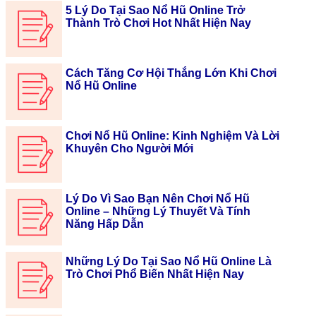
5 Lý Do Tại Sao Nổ Hũ Online Trở
Thành Trò Chơi Hot Nhất Hiện Nay
Cách Tăng Cơ Hội Thắng Lớn Khi Chơi
Nổ Hũ Online
Chơi Nổ Hũ Online: Kinh Nghiệm Và Lời
Khuyên Cho Người Mới
Lý Do Vì Sao Bạn Nên Chơi Nổ Hũ
Online – Những Lý Thuyết Và Tính
Năng Hấp Dẫn
Những Lý Do Tại Sao Nổ Hũ Online Là
Trò Chơi Phổ Biến Nhất Hiện Nay