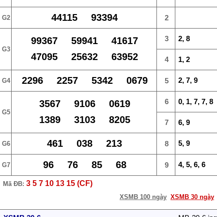
44115 93394
2
G2
3
2, 8
99367 59941 41617
G3
47095 25632 63952
4
1, 2
2296 2257 5342 0679
2, 7, 9
5
G4
6
0, 1, 7, 7, 8
3567 9106 0619
G5
1389 3103 8205
7
6, 9
461 038 213
5, 9
8
G6
96 76 85 68
4, 5, 6, 6
9
G7
3 5 7 10 13 15 (CF)
Mã ĐB:
XSMB 100 ngày
XSMB 30 ngày