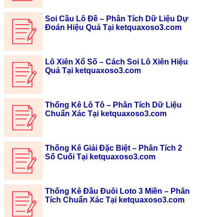
Soi Cầu Lô Đề – Phân Tích Dữ Liệu Dự
Đoán Hiệu Quả Tại ketquaxoso3.com
Lô Xiên Xổ Số – Cách Soi Lô Xiên Hiệu
Quả Tại ketquaxoso3.com
Thống Kê Lô Tô – Phân Tích Dữ Liệu
Chuẩn Xác Tại ketquaxoso3.com
Thống Kê Giải Đặc Biệt – Phân Tích 2
Số Cuối Tại ketquaxoso3.com
Thống Kê Đầu Đuôi Loto 3 Miền – Phân
Tích Chuẩn Xác Tại ketquaxoso3.com