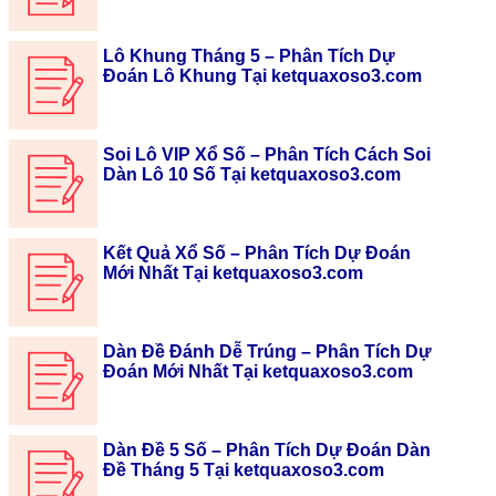
Lô Khung Tháng 5 – Phân Tích Dự
Đoán Lô Khung Tại ketquaxoso3.com
Soi Lô VIP Xổ Số – Phân Tích Cách Soi
Dàn Lô 10 Số Tại ketquaxoso3.com
Kết Quả Xổ Số – Phân Tích Dự Đoán
Mới Nhất Tại ketquaxoso3.com
Dàn Đề Đánh Dễ Trúng – Phân Tích Dự
Đoán Mới Nhất Tại ketquaxoso3.com
Dàn Đề 5 Số – Phân Tích Dự Đoán Dàn
Đề Tháng 5 Tại ketquaxoso3.com