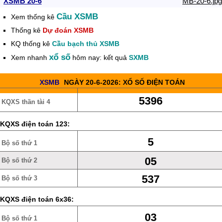
XSMB 20-6
MB-20-6.jpg
Cầu XSMB
Xem thống kê
Thống kê
Dự đoán XSMB
KQ thống kê
Cầu bạch thủ XSMB
xổ số
Xem nhanh
hôm nay: kết quả
SXMB
XSMB
NGÀY 20-6-2026: XỔ SỐ ĐIỆN TOÁN
5396
KQXS thần tài 4
KQXS điện toán 123:
5
Bộ số thứ 1
05
Bộ số thứ 2
537
Bộ số thứ 3
KQXS điện toán 6x36:
03
Bộ số thứ 1