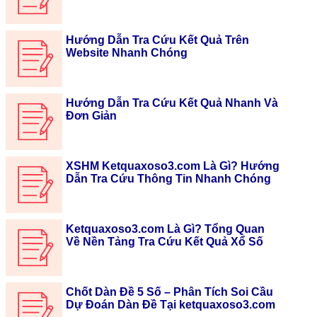
Hướng Dẫn Tra Cứu Kết Quả Trên
Website Nhanh Chóng
Hướng Dẫn Tra Cứu Kết Quả Nhanh Và
Đơn Giản
XSHM Ketquaxoso3.com Là Gì? Hướng
Dẫn Tra Cứu Thông Tin Nhanh Chóng
Ketquaxoso3.com Là Gì? Tổng Quan
Về Nền Tảng Tra Cứu Kết Quả Xổ Số
Chốt Dàn Đề 5 Số – Phân Tích Soi Cầu
Dự Đoán Dàn Đề Tại ketquaxoso3.com