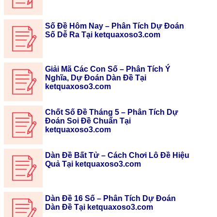
Số Đề Hôm Nay – Phân Tích Dự Đoán
Số Dễ Ra Tại ketquaxoso3.com
Giải Mã Các Con Số – Phân Tích Ý
Nghĩa, Dự Đoán Dàn Đề Tại
ketquaxoso3.com
Chốt Số Đề Tháng 5 – Phân Tích Dự
Đoán Soi Đề Chuẩn Tại
ketquaxoso3.com
Dàn Đề Bất Tử – Cách Chơi Lô Đề Hiệu
Quả Tại ketquaxoso3.com
Dàn Đề 16 Số – Phân Tích Dự Đoán
Dàn Đề Tại ketquaxoso3.com