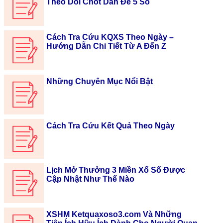
Theo Dõi Chốt Dàn Đề 5 Số
Cách Tra Cứu KQXS Theo Ngày –
Hướng Dẫn Chi Tiết Từ A Đến Z
Những Chuyên Mục Nổi Bật
Cách Tra Cứu Kết Quả Theo Ngày
Lịch Mở Thưởng 3 Miền Xổ Số Được
Cập Nhật Như Thế Nào
XSHM Ketquaxoso3.com Và Những