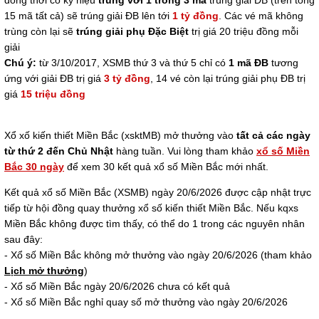
đồng thời có ký hiệu
trùng với 1 trong 3 mã
trúng giải ĐB (trên tổng
15 mã tất cả) sẽ trúng giải ĐB lên tới
1 tỷ đồng
. Các vé mã không
trùng còn lại sẽ
trúng giải phụ Đặc Biệt
trị giá 20 triệu đồng mỗi
giải
Chú ý:
từ 3/10/2017, XSMB thứ 3 và thứ 5 chỉ có
1 mã ĐB
tương
ứng với giải ĐB trị giá
3 tỷ đồng
, 14 vé còn lại trúng giải phụ ĐB trị
giá
15 triệu đồng
Xổ xố kiến thiết Miền Bắc (xsktMB) mở thưởng vào
tất cả các ngày
từ thứ 2 đến Chủ Nhật
hàng tuần. Vui lòng tham khảo
xổ số Miền
Bắc 30 ngày
để xem 30 kết quả xổ số Miền Bắc mới nhất.
Kết quả xổ số Miền Bắc (XSMB) ngày 20/6/2026 được cập nhật trực
tiếp từ hội đồng quay thưởng xổ số kiến thiết Miền Bắc. Nếu kqxs
Miền Bắc không được tìm thấy, có thể do 1 trong các nguyên nhân
sau đây:
- Xổ số Miền Bắc không mở thưởng vào ngày 20/6/2026 (tham khảo
Lịch mở thưởng
)
- Xổ số Miền Bắc ngày 20/6/2026 chưa có kết quả
- Xổ số Miền Bắc nghỉ quay số mở thưởng vào ngày 20/6/2026