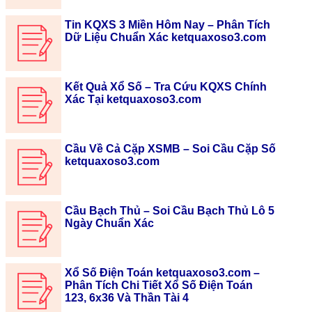
Tin KQXS 3 Miền Hôm Nay – Phân Tích
Dữ Liệu Chuẩn Xác ketquaxoso3.com
Kết Quả Xổ Số – Tra Cứu KQXS Chính
Xác Tại ketquaxoso3.com
Cầu Về Cả Cặp XSMB – Soi Cầu Cặp Số
ketquaxoso3.com
Cầu Bạch Thủ – Soi Cầu Bạch Thủ Lô 5
Ngày Chuẩn Xác
Xổ Số Điện Toán ketquaxoso3.com –
Phân Tích Chi Tiết Xổ Số Điện Toán
123, 6x36 Và Thần Tài 4