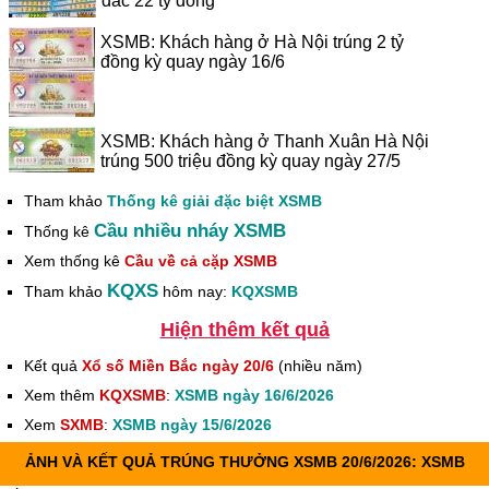
đắc 22 tỷ đồng
XSMB: Khách hàng ở Hà Nội trúng 2 tỷ
đồng kỳ quay ngày 16/6
XSMB: Khách hàng ở Thanh Xuân Hà Nội
trúng 500 triệu đồng kỳ quay ngày 27/5
Tham khảo
Thống kê giải đặc biệt XSMB
Cầu nhiều nháy XSMB
Thống kê
Xem thống kê
Cầu về cả cặp XSMB
KQXS
Tham khảo
hôm nay:
KQXSMB
Hiện thêm kết quả
Kết quả
Xổ số Miền Bắc ngày 20/6
(nhiều năm)
Xem thêm
KQXSMB
:
XSMB ngày 16/6/2026
Xem
SXMB
:
XSMB ngày 15/6/2026
ẢNH VÀ KẾT QUẢ TRÚNG THƯỞNG XSMB 20/6/2026: XSMB