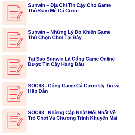
Sunwin – Địa Chỉ Tin Cậy Cho Game
Thủ Đam Mê Cá Cược
Sunwin – Những Lý Do Khiến Game
Thủ Chọn Chơi Tại Đây
Tại Sao Sunwin Là Cổng Game Online
Được Tin Cậy Hàng Đầu
SOC88 - Cổng Game Cá Cược Uy Tín và
Hấp Dẫn
SOC88 - Những Cập Nhật Mới Nhất Về
Trò Chơi Và Chương Trình Khuyến Mãi