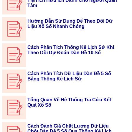
Tiện Ích Hữu Ích Dành Cho Người Quan
Tâm
Hướng Dẫn Sử Dụng Để Theo Dõi Dữ
Liệu Xổ Số Nhanh Chóng
Cách Phân Tích Thống Kê Lịch Sử Khi
Theo Dõi Dự Đoán Dàn Đề 10 Số
Cách Phân Tích Dữ Liệu Dàn Đề 5 Số
Bằng Thống Kê Lịch Sử
Tổng Quan Về Hệ Thống Tra Cứu Kết
Quả Xổ Số
Cách Đánh Giá Chất Lượng Dữ Liệu
Chốt Dàn Đề 5 Số Qua Thống Kê Lịch