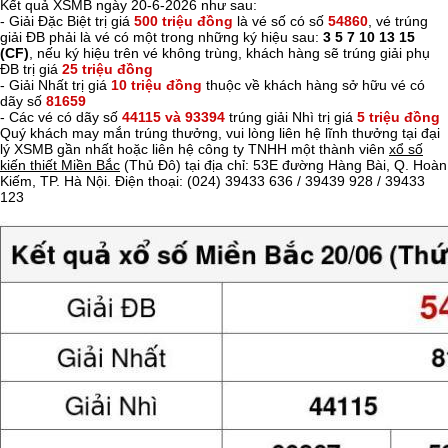
Kết quả XSMB ngày 20-6-2026 như sau:
- Giải Đặc Biệt trị giá
500 triệu đồng
là vé số có số
54860
, vé trúng
giải ĐB phải là vé có một trong những ký hiệu sau:
3 5 7 10 13 15
(CF)
, nếu ký hiệu trên vé không trùng, khách hàng sẽ trúng giải phụ
ĐB trị giá
25 triệu đồng
- Giải Nhất trị giá
10 triệu đồng
thuộc về khách hàng sở hữu vé có
dãy số
81659
- Các vé có dãy số
44115 và 93394
trúng giải Nhì trị giá
5 triệu đồng
Quý khách may mắn trúng thưởng, vui lòng liên hệ lĩnh thưởng tại đại
lý XSMB gần nhất hoặc liên hệ công ty TNHH một thành viên
xổ số
kiến thiết Miền Bắc
(Thủ Đô) tại địa chỉ: 53E đường Hàng Bài, Q. Hoàn
Kiếm, TP. Hà Nội. Điện thoại: (024) 39433 636 / 39439 928 / 39433
123