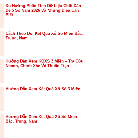
Xu Hướng Phân Tích Dữ Liệu Chốt Dàn
Đề 5 Số Năm 2026 Và Những Điều Cần
Biết
Cách Theo Dõi Kết Quả Xổ Số Miền Bắc,
Trung, Nam
Hướng Dẫn Xem KQXS 3 Miền – Tra Cứu
Nhanh, Chính Xác Và Thuận Tiện
Hướng Dẫn Xem Kết Quả Xổ Số 3 Miền
Hướng Dẫn Xem Kết Quả Xổ Số Miền
Bắc, Trung, Nam