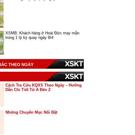
XSMB: Khách hàng ở Hoài Đức may mắn
trúng 1 tỷ kỳ quay ngày 8/4
 BẮC THEO NGÀY
Cách Tra Cứu KQXS Theo Ngày – Hướng
Dẫn Chi Tiết Từ A Đến Z
Những Chuyên Mục Nổi Bật