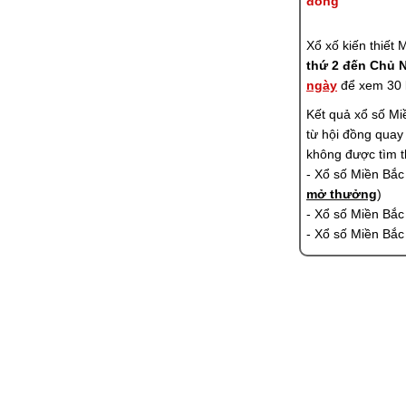
đồng
Xổ xố kiến thiết
thứ 2 đến Chủ 
ngày
để xem 30 k
Kết quả xổ số Mi
từ hội đồng quay
không được tìm t
- Xổ số Miền Bắ
mở thưởng
)
- Xổ số Miền Bắc
- Xổ số Miền Bắc