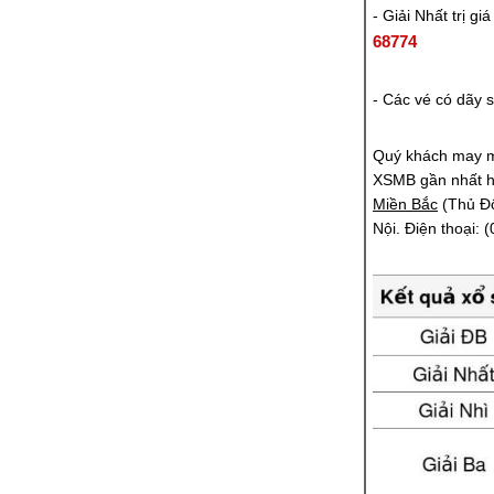
- Giải Nhất trị gi
68774
- Các vé có dãy 
Quý khách may mắn
XSMB gần nhất h
Miền Bắc
(Thủ Đô
Nội. Điện thoại: