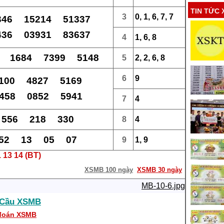
TIN TỨC
3
0, 1, 6, 7, 7
346 15214 51337
436 03931 83637
4
1, 6, 8
1 1684 7399 5148
5
2, 2, 6, 8
6
9
100 4827 5169
458 0852 5941
7
4
556 218 330
8
4
52 13 05 07
9
1, 9
1 13 14 (BT)
XSMB 100 ngày
XSMB 30 ngày
MB-10-6.jpg
Cầu XSMB
đoán XSMB