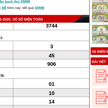
ầu bạch thủ XSMB
ổ số
hôm nay: kết quả
SXMB
6-2026: XỔ SỐ ĐIỆN TOÁN
3744
3:
3
XS MIỀN
45
BÀI VIẾT
906
36:
01
10
14