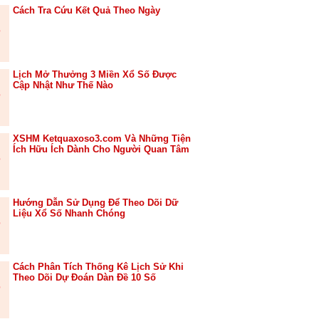
Cách Tra Cứu Kết Quả Theo Ngày
Lịch Mở Thưởng 3 Miền Xổ Số Được
Cập Nhật Như Thế Nào
XSHM Ketquaxoso3.com Và Những Tiện
Ích Hữu Ích Dành Cho Người Quan Tâm
Hướng Dẫn Sử Dụng Để Theo Dõi Dữ
Liệu Xổ Số Nhanh Chóng
Cách Phân Tích Thống Kê Lịch Sử Khi
Theo Dõi Dự Đoán Dàn Đề 10 Số