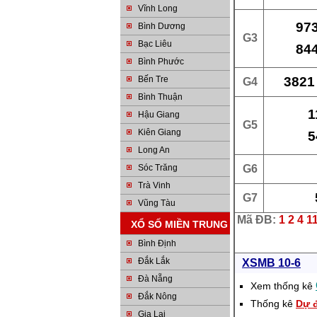
Vĩnh Long
97
Bình Dương
G3
Bạc Liêu
84
Bình Phước
Bến Tre
382
G4
Bình Thuận
1
Hậu Giang
G5
Kiên Giang
5
Long An
Sóc Trăng
G6
Trà Vinh
G7
Vũng Tàu
Mã ĐB:
1 2 4 1
XỔ SỐ MIỀN TRUNG
Bình Định
Đắk Lắk
XSMB 10-6
Đà Nẵng
Xem thống kê
Đắk Nông
Thống kê
Dự 
Gia Lai