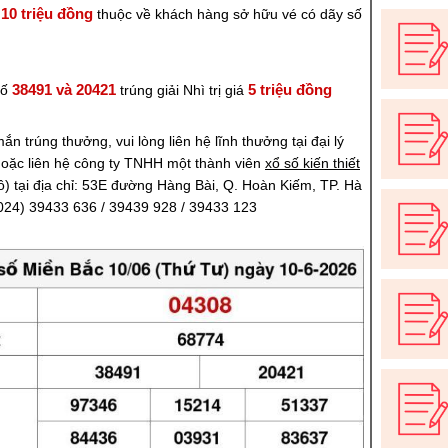
10 triệu đồng
á
thuộc về khách hàng sở hữu vé có dãy số
38491 và 20421
5 triệu đồng
số
trúng giải Nhì trị giá
 trúng thưởng, vui lòng liên hệ lĩnh thưởng tại đại lý
oặc liên hệ công ty TNHH một thành viên
xổ số kiến thiết
) tại địa chỉ: 53E đường Hàng Bài, Q. Hoàn Kiếm, TP. Hà
 (024) 39433 636 / 39439 928 / 39433 123