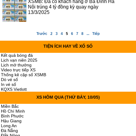
XSMB: Đã có khách hàng ở Ba Đình Hà
Nội trúng 4 tỷ đồng kỳ quay ngày
13/3/2025
Trước
2
3
4
5
6
7
8
...
Tiếp
TIỆN ÍCH HAY VỀ XỔ SỐ
Kết quả bóng đá
Lịch vạn niên 2025
Lịch mở thưởng
Video trực tiếp XS
Thống kê cặp số XSMB
Dò vé số
In vé số
KQXS Vietlott
XS HÔM QUA
(THỨ BẢY, 10/05)
Miền Bắc
Hồ Chí Minh
Bình Phước
Hậu Giang
Long An
Đà Nẵng
Đắk Nông