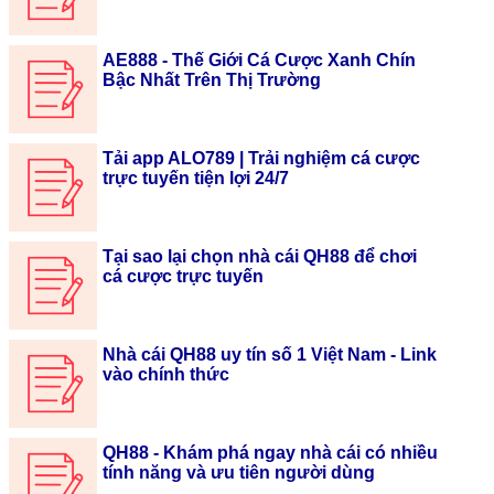
AE888 - Thế Giới Cá Cược Xanh Chín
Bậc Nhất Trên Thị Trường
Tải app ALO789 | Trải nghiệm cá cược
trực tuyến tiện lợi 24/7
Tại sao lại chọn nhà cái QH88 để chơi
cá cược trực tuyến
Nhà cái QH88 uy tín số 1 Việt Nam - Link
vào chính thức
QH88 - Khám phá ngay nhà cái có nhiều
tính năng và ưu tiên người dùng