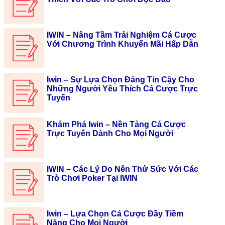
IWIN – Nâng Tầm Trải Nghiệm Cá Cược
Với Chương Trình Khuyến Mãi Hấp Dẫn
Iwin – Sự Lựa Chọn Đáng Tin Cậy Cho
Những Người Yêu Thích Cá Cược Trực
Tuyến
Khám Phá Iwin – Nền Tảng Cá Cược
Trực Tuyến Dành Cho Mọi Người
IWIN – Các Lý Do Nên Thử Sức Với Các
Trò Chơi Poker Tại IWIN
Iwin – Lựa Chọn Cá Cược Đầy Tiềm
Năng Cho Mọi Người