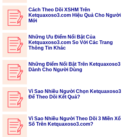
Cách Theo Dõi XSHM Trên
Ketquaxoso3.com Hiệu Quả Cho Người
Mới
Những Ưu Điểm Nổi Bật Của
Ketquaxoso3.com So Với Các Trang
Thông Tin Khác
Những Điểm Nổi Bật Trên Ketquaxoso3
Dành Cho Người Dùng
Vì Sao Nhiều Người Chọn Ketquaxoso3
Để Theo Dõi Kết Quả?
Vì Sao Nhiều Người Theo Dõi 3 Miền Xổ
Số Trên Ketquaxoso3.com?