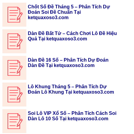
Chốt Số Đề Tháng 5 – Phân Tích Dự
Đoán Soi Đề Chuẩn Tại
ketquaxoso3.com
Dàn Đề Bất Tử – Cách Chơi Lô Đề Hiệu
Quả Tại ketquaxoso3.com
Dàn Đề 16 Số – Phân Tích Dự Đoán
Dàn Đề Tại ketquaxoso3.com
Lô Khung Tháng 5 – Phân Tích Dự
Đoán Lô Khung Tại ketquaxoso3.com
Soi Lô VIP Xổ Số – Phân Tích Cách Soi
Dàn Lô 10 Số Tại ketquaxoso3.com