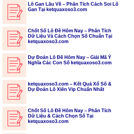
Lô Gan Lâu Về – Phân Tích Cách Soi Lô
Gan Tại ketquaxoso3.com
Chốt Số Lô Đề Hôm Nay – Phân Tích
Dữ Liệu Và Cách Chọn Số Chuẩn Tại
ketquaxoso3.com
Dự Đoán Lô Đề Hôm Nay – Giải Mã Ý
Nghĩa Các Con Số ketquaxoso3.com
ketquaxoso3.com – Kết Quả Xổ Số &
Dự Đoán Lô Xiên Vip Chuẩn Nhất
Chốt Số Lô Đề Hôm Nay – Phân Tích
Dữ Liệu & Cách Chọn Số Tại
ketquaxoso3.com