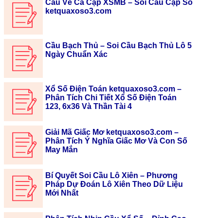
Cầu Về Cả Cặp XSMB – Soi Cầu Cặp Số
ketquaxoso3.com
Cầu Bạch Thủ – Soi Cầu Bạch Thủ Lô 5
Ngày Chuẩn Xác
Xổ Số Điện Toán ketquaxoso3.com –
Phân Tích Chi Tiết Xổ Số Điện Toán
123, 6x36 Và Thần Tài 4
Giải Mã Giấc Mơ ketquaxoso3.com –
Phân Tích Ý Nghĩa Giấc Mơ Và Con Số
May Mắn
Bí Quyết Soi Cầu Lô Xiên – Phương
Pháp Dự Đoán Lô Xiên Theo Dữ Liệu
Mới Nhất