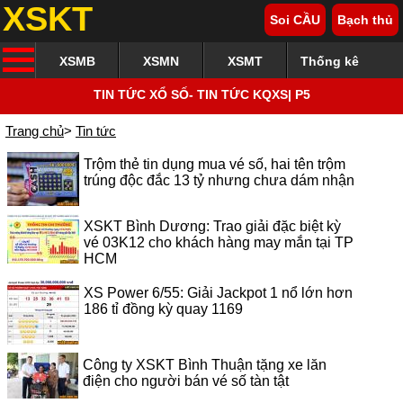
XSKT
Soi CẦU
Bạch thủ
XSMB
XSMN
XSMT
Thống kê
TIN TỨC XỔ SỐ- TIN TỨC KQXS| P5
Trang chủ
>
Tin tức
Trộm thẻ tin dụng mua vé số, hai tên trộm
trúng độc đắc 13 tỷ nhưng chưa dám nhận
XSKT Bình Dương: Trao giải đặc biệt kỳ
vé 03K12 cho khách hàng may mắn tại TP
HCM
XS Power 6/55: Giải Jackpot 1 nổ lớn hơn
186 tỉ đồng kỳ quay 1169
Công ty XSKT Bình Thuận tặng xe lăn
điện cho người bán vé số tàn tật