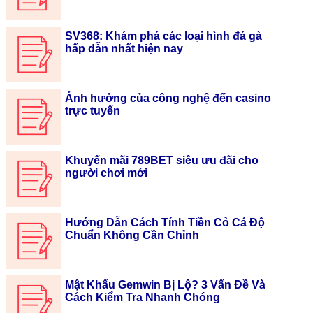
SV368: Khám phá các loại hình đá gà
hấp dẫn nhất hiện nay
Ảnh hưởng của công nghệ đến casino
trực tuyến
Khuyến mãi 789BET siêu ưu đãi cho
người chơi mới
Hướng Dẫn Cách Tính Tiền Cỏ Cá Độ
Chuẩn Không Cần Chỉnh
Mật Khẩu Gemwin Bị Lộ? 3 Vấn Đề Và
Cách Kiểm Tra Nhanh Chóng