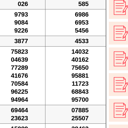
026
585
9793
6986
9084
6953
9226
5456
3877
4533
75823
14032
04639
40162
77289
75650
41676
95881
70584
11723
96225
68843
94964
95700
69464
07885
23623
25507