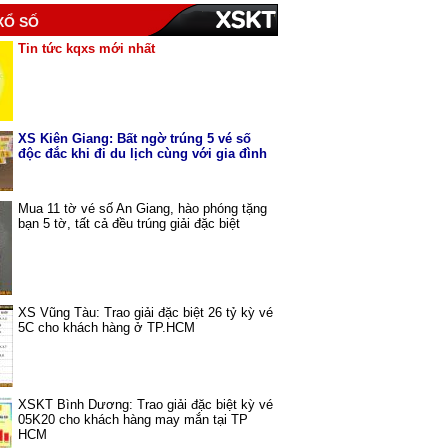
XỔ SỐ
Tin tức kqxs mới nhất
XS Kiên Giang: Bất ngờ trúng 5 vé số
độc đắc khi đi du lịch cùng với gia đình
Mua 11 tờ vé số An Giang, hào phóng tặng
bạn 5 tờ, tất cả đều trúng giải đặc biệt
XS Vũng Tàu: Trao giải đặc biệt 26 tỷ kỳ vé
5C cho khách hàng ở TP.HCM
XSKT Bình Dương: Trao giải đặc biệt kỳ vé
05K20 cho khách hàng may mắn tại TP
HCM