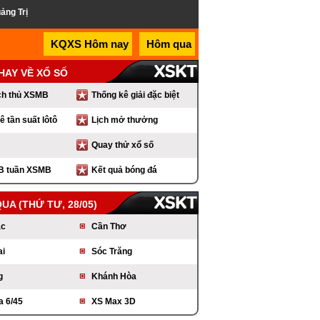
ảng Trị
KQXS Hôm nay
Hôm qua
 HAY VỀ XỔ SỐ
ch thủ XSMB
Thống kê giải đặc biệt
ê tần suất lôtô
Lịch mở thưởng
Quay thử xổ số
B tuần XSMB
Kết quả bóng đá
QUA
(THỨ TƯ, 28/05)
ắc
Cần Thơ
ai
Sóc Trăng
g
Khánh Hòa
 6/45
XS Max 3D