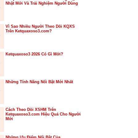
Nhật Mới Và Trải Nghiệm Người Dùng
Vì Sao Nhiều Người Theo Dõi KQXS
Trên Ketquaxoso3.com?
Ketquaxoso3 2026 Có Gì Mới?
Những Tính Năng Nổi Bật Mới Nhất
Cách Theo Dõi XSHM Trên
Ketquaxoso3.com Hiệu Quả Cho Người
Mới
Những Ưu Điểm Nổi Bật Của