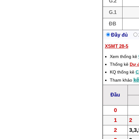
G.2
G.1
ĐB
Đầy đủ
XSMT 28-5
Xem thống kê
Thống kê
Dự 
KQ thống kê
C
kế
Tham khảo
Đầu
0
1
2
2
3,3,