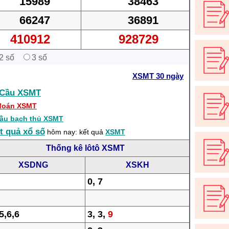
15989
38463
66247
36891
410912
928729
2 số
3 số
XSMT 30 ngày
Cầu XSMT
đoán XSMT
ầu bạch thủ XSMT
t quả xổ số
hôm nay: kết quả
XSMT
Thống kê lôtô XSMT
XSDNG
XSKH
0, 7
5,6,6
3, 3,
9