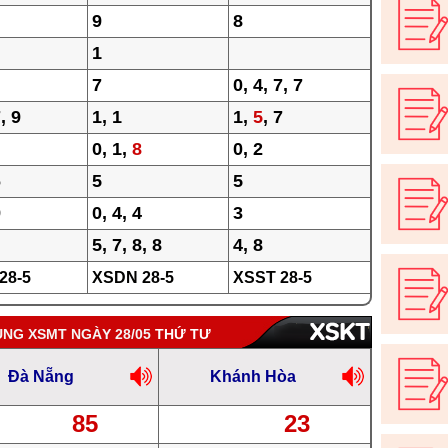
9
8
1
7
0, 4, 7, 7
, 9
1, 1
1,
5
, 7
0, 1,
8
0, 2
6
5
5
9
0, 4, 4
3
5, 7, 8, 8
4, 8
28-5
XSDN 28-5
XSST 28-5
UNG
XSMT NGÀY 28/05
THỨ TƯ
Đà Nẵng
Khánh Hòa
85
23