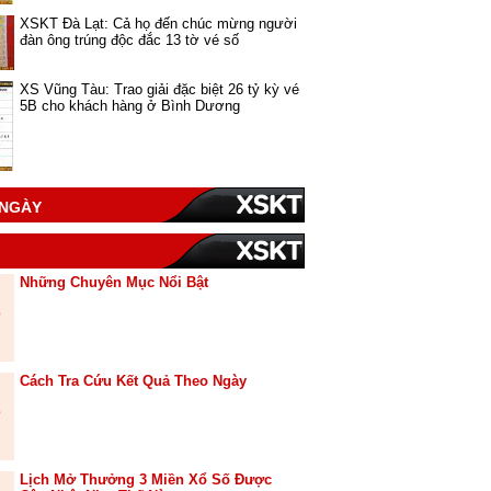
XSKT Đà Lạt: Cả họ đến chúc mừng người
đàn ông trúng độc đắc 13 tờ vé số
XS Vũng Tàu: Trao giải đặc biệt 26 tỷ kỳ vé
5B cho khách hàng ở Bình Dương
 NGÀY
Những Chuyên Mục Nổi Bật
Cách Tra Cứu Kết Quả Theo Ngày
Lịch Mở Thưởng 3 Miền Xổ Số Được