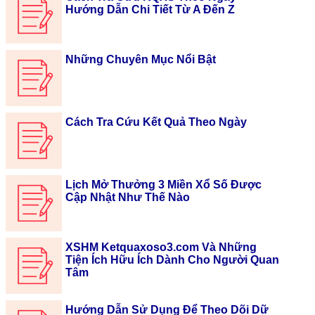
Hướng Dẫn Chi Tiết Từ A Đến Z
Những Chuyên Mục Nổi Bật
Cách Tra Cứu Kết Quả Theo Ngày
Lịch Mở Thưởng 3 Miền Xổ Số Được
Cập Nhật Như Thế Nào
XSHM Ketquaxoso3.com Và Những
Tiện Ích Hữu Ích Dành Cho Người Quan
Tâm
Hướng Dẫn Sử Dụng Để Theo Dõi Dữ