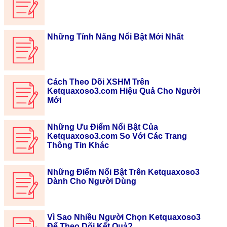
Những Tính Năng Nổi Bật Mới Nhất
Cách Theo Dõi XSHM Trên
Ketquaxoso3.com Hiệu Quả Cho Người
Mới
Những Ưu Điểm Nổi Bật Của
Ketquaxoso3.com So Với Các Trang
Thông Tin Khác
Những Điểm Nổi Bật Trên Ketquaxoso3
Dành Cho Người Dùng
Vì Sao Nhiều Người Chọn Ketquaxoso3
Để Theo Dõi Kết Quả?