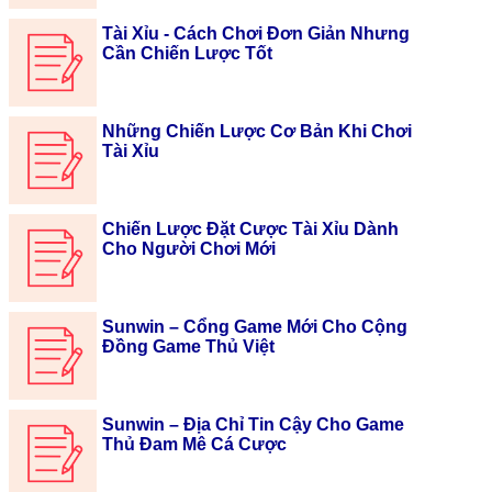
Tài Xỉu - Cách Chơi Đơn Giản Nhưng
Cần Chiến Lược Tốt
Những Chiến Lược Cơ Bản Khi Chơi
Tài Xỉu
Chiến Lược Đặt Cược Tài Xỉu Dành
Cho Người Chơi Mới
Sunwin – Cổng Game Mới Cho Cộng
Đồng Game Thủ Việt
Sunwin – Địa Chỉ Tin Cậy Cho Game
Thủ Đam Mê Cá Cược