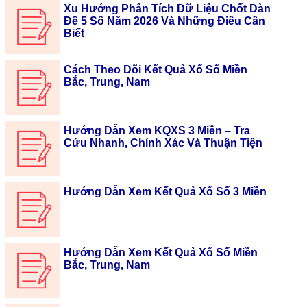
Xu Hướng Phân Tích Dữ Liệu Chốt Dàn
Đề 5 Số Năm 2026 Và Những Điều Cần
Biết
Cách Theo Dõi Kết Quả Xổ Số Miền
Bắc, Trung, Nam
Hướng Dẫn Xem KQXS 3 Miền – Tra
Cứu Nhanh, Chính Xác Và Thuận Tiện
Hướng Dẫn Xem Kết Quả Xổ Số 3 Miền
Hướng Dẫn Xem Kết Quả Xổ Số Miền
Bắc, Trung, Nam