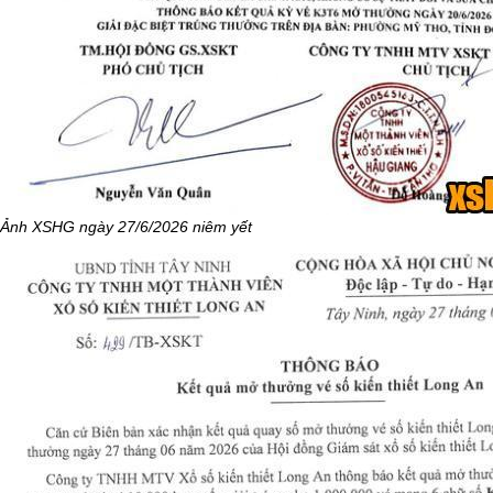
Ảnh XSHG ngày 27/6/2026 niêm yết