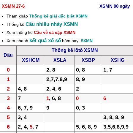
XSMN 27-6
XSMN 90 ngày
Tham khảo
Thống kê giải đặc biệt XSMN
Cầu nhiều nháy XSMN
Thống kê
Xem thống kê
Cầu về cả cặp XSMN
kết quả xổ số
Xem nhanh
hôm nay:
SXMN
Thống kê lôtô XSMN
Đầu
XSHCM
XSLA
XSBP
XSHG
0
2, 8
0, 8
1, 7
1
2,7,7,8,9
8, 9
2
4, 8
2, 4, 6
2
3
7
, 6, 8
1
0
6
4
6, 7, 9
9
0, 3
5
3, 4
3, 8, 8, 9
6
2, 4,
, 7
5, 6, 8, 9
3,5,6,8,9,9
5