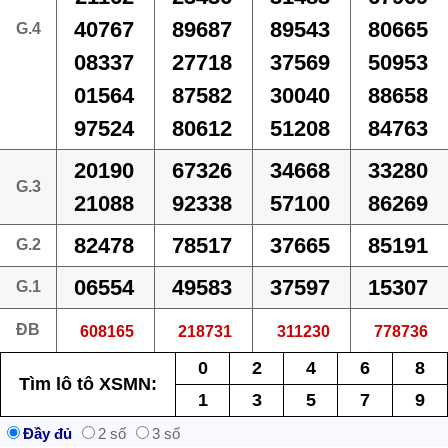
40767
89687
89543
80665
G.4
08337
27718
37569
50953
01564
87582
30040
88658
97524
80612
51208
84763
20190
67326
34668
33280
G.3
21088
92338
57100
86269
82478
78517
37665
85191
G.2
06554
49583
37597
15307
G.1
ĐB
608165
218731
311230
778736
0
2
4
6
8
Tìm lô tô XSMN:
1
3
5
7
9
Đầy đủ
2 số
3 số