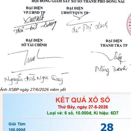
Ảnh XSBP ngày 27/6/2026 niêm yết