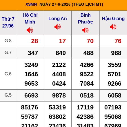
XSMN
NGÀY 27-6-2026 (THEO LỊCH MT)
Hồ Chí
Bình
Long An
Hậu Giang
Thứ 7
Minh
Phước
27/06
28
17
70
76
G.8
347
849
488
988
G.7
3249
2122
4266
3559
1646
4408
9522
5701
G.6
9653
0424
7084
9266
6693
9878
0518
6058
G.5
85176
53319
17119
07193
59787
63802
42386
95068
21162
23436
31483
67969