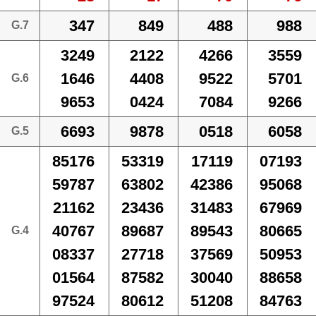
347
849
488
988
G.7
3249
2122
4266
3559
1646
4408
9522
5701
G.6
9653
0424
7084
9266
6693
9878
0518
6058
G.5
85176
53319
17119
07193
59787
63802
42386
95068
21162
23436
31483
67969
40767
89687
89543
80665
G.4
08337
27718
37569
50953
01564
87582
30040
88658
97524
80612
51208
84763