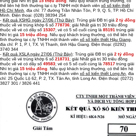
trúng giải Nhì trị giá
15 triệu đồng
. Nếu quý khách trúng thưởng, có
thể liên hệ lĩnh thưởng tại c.ty TNHH một thành viên
xổ số kiến thiết
Hồ Chí Minh
, địa chỉ: 77 đường Trần Nhân Tôn, P. 9, Q. 5, TP. Hồ Chí
Minh. Điện thoại: (028) 38394 254
-
Kết quả XSHG ngày 27/06 (Thứ Bảy)
: Trúng giải ĐB trị giá
2 tỷ đồng
thuộc về vé trùng khớp 6 số
778736
; giải Nhất giá trị 30 triệu đồng
thuộc về vé có dãy số
15307
; vé có 5 số cuối cùng là
85191
trúng giải
Nhì trị giá
15 triệu đồng
. Nếu quý khách trúng thưởng, có thể liên hệ
lĩnh thưởng tại c.ty TNHH một thành viên
xổ số kiến thiết Hậu Giang
,
địa chỉ: P. 1, P. I, TX. Vị Thanh, tỉnh Hậu Giang. Điện thoại: (0292)
3740 344
-
Kết quả XSLA ngày 27/06 (Thứ Bảy)
: Trúng giải ĐB trị giá
2 tỷ đồng
thuộc về vé trùng khớp 6 số
218731
; giải Nhất giá trị 30 triệu đồng
thuộc về vé có dãy số
49583
; vé có 5 số cuối cùng là
78517
trúng giải
Nhì trị giá
15 triệu đồng
. Nếu quý khách trúng thưởng, có thể liên hệ
lĩnh thưởng tại c.ty TNHH một thành viên
xổ số kiến thiết Long An
, địa
chỉ: 25 Quốc Lộ 62, P. 2, TX. Tân An, tỉnh Long An. Điện thoại: (0272)
3827 301 / 3826 441