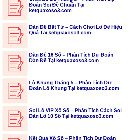
Đoán Soi Đề Chuẩn Tại
ketquaxoso3.com
Dàn Đề Bất Tử – Cách Chơi Lô Đề Hiệu
Quả Tại ketquaxoso3.com
Dàn Đề 16 Số – Phân Tích Dự Đoán
Dàn Đề Tại ketquaxoso3.com
Lô Khung Tháng 5 – Phân Tích Dự
Đoán Lô Khung Tại ketquaxoso3.com
Soi Lô VIP Xổ Số – Phân Tích Cách Soi
Dàn Lô 10 Số Tại ketquaxoso3.com
Kết Quả Xổ Số – Phân Tích Dự Đoán