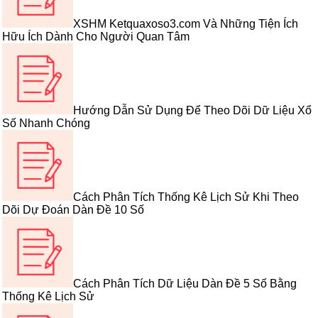
XSHM Ketquaxoso3.com Và Những Tiện Ích
Hữu Ích Dành Cho Người Quan Tâm
Hướng Dẫn Sử Dụng Để Theo Dõi Dữ Liệu Xổ
Số Nhanh Chóng
Cách Phân Tích Thống Kê Lịch Sử Khi Theo
Dõi Dự Đoán Dàn Đề 10 Số
Cách Phân Tích Dữ Liệu Dàn Đề 5 Số Bằng
Thống Kê Lịch Sử