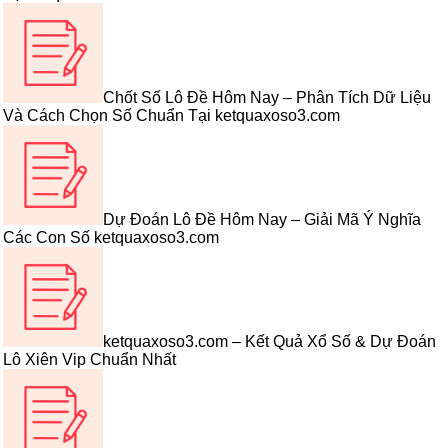
Chốt Số Lô Đề Hôm Nay – Phân Tích Dữ Liệu
Và Cách Chọn Số Chuẩn Tại ketquaxoso3.com
Dự Đoán Lô Đề Hôm Nay – Giải Mã Ý Nghĩa
Các Con Số ketquaxoso3.com
ketquaxoso3.com – Kết Quả Xổ Số & Dự Đoán
Lô Xiên Vip Chuẩn Nhất