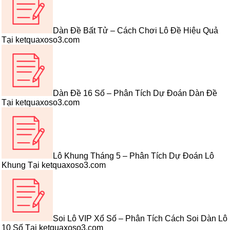
Dàn Đề Bất Tử – Cách Chơi Lô Đề Hiệu Quả
Tại ketquaxoso3.com
Dàn Đề 16 Số – Phân Tích Dự Đoán Dàn Đề
Tại ketquaxoso3.com
Lô Khung Tháng 5 – Phân Tích Dự Đoán Lô
Khung Tại ketquaxoso3.com
Soi Lô VIP Xổ Số – Phân Tích Cách Soi Dàn Lô
10 Số Tại ketquaxoso3.com