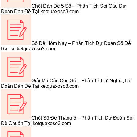
Chốt Dàn Đề 5 Số – Phân Tích Soi Cầu Dự
Đoán Dàn Đề Tại ketquaxoso3.com
Số Đề Hôm Nay – Phân Tích Dự Đoán Số Dễ
Ra Tại ketquaxoso3.com
Giải Mã Các Con Số – Phân Tích Ý Nghĩa, Dự
Đoán Dàn Đề Tại ketquaxoso3.com
Chốt Số Đề Tháng 5 – Phân Tích Dự Đoán Soi
Đề Chuẩn Tại ketquaxoso3.com