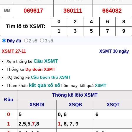
069617
360111
664082
ĐB
0
2
4
6
8
Tìm lô tô XSMT:
1
3
5
7
9
Đầy đủ
2 số
3 số
XSMT 27-11
XSMT 30 ngày
Cầu XSMT
Xem thống kê
Thống kê
Dự đoán XSMT
KQ thống kê
Cầu bạch thủ XSMT
kết quả xổ số
Tham khảo
hôm nay: kết quả
XSMT
Thống kê lôtô XSMT
Đầu
XSBDI
XSQB
XSQT
0
5
0, 6
6
1
2,5,5,
7
,8
1
, 6, 7, 9