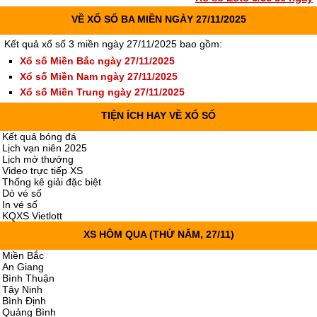
VỀ
XỔ SỐ BA MIỀN
NGÀY 27/11/2025
Kết quả xổ số 3 miền ngày 27/11/2025 bao gồm:
Xổ số Miền Bắc ngày 27/11/2025
Xổ số Miền Nam ngày 27/11/2025
Xổ số Miền Trung ngày 27/11/2025
TIỆN ÍCH HAY VỀ XỔ SỐ
Kết quả bóng đá
Lịch vạn niên 2025
Lịch mở thưởng
Video trực tiếp XS
Thống kê giải đặc biệt
Dò vé số
In vé số
KQXS Vietlott
XS HÔM QUA
(THỨ NĂM, 27/11)
Miền Bắc
An Giang
Bình Thuận
Tây Ninh
Bình Định
Quảng Bình