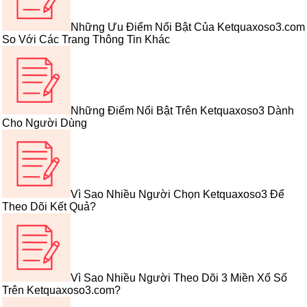
Những Ưu Điểm Nổi Bật Của Ketquaxoso3.com
So Với Các Trang Thông Tin Khác
Những Điểm Nổi Bật Trên Ketquaxoso3 Dành
Cho Người Dùng
Vì Sao Nhiều Người Chọn Ketquaxoso3 Để
Theo Dõi Kết Quả?
Vì Sao Nhiều Người Theo Dõi 3 Miền Xổ Số
Trên Ketquaxoso3.com?