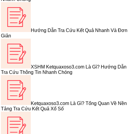
Hướng Dẫn Tra Cứu Kết Quả Nhanh Và Đơn
Giản
XSHM Ketquaxoso3.com Là Gì? Hướng Dẫn
Tra Cứu Thông Tin Nhanh Chóng
Ketquaxoso3.com Là Gì? Tổng Quan Về Nền
Tảng Tra Cứu Kết Quả Xổ Số