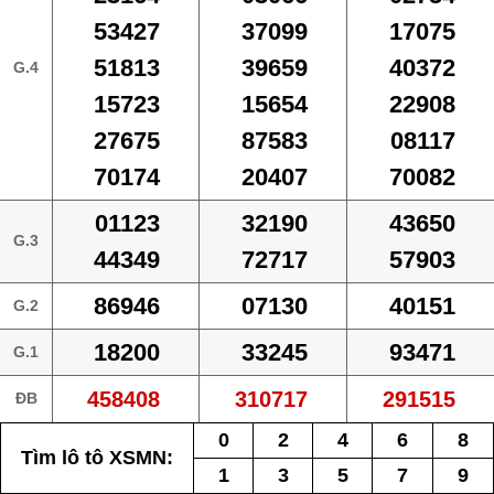
53427
37099
17075
51813
39659
40372
G.4
15723
15654
22908
27675
87583
08117
70174
20407
70082
01123
32190
43650
G.3
44349
72717
57903
86946
07130
40151
G.2
18200
33245
93471
G.1
458408
310717
291515
ĐB
0
2
4
6
8
Tìm lô tô XSMN:
1
3
5
7
9