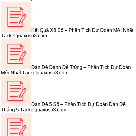
Kết Quả Xổ Số – Phân Tích Dự Đoán Mới Nhất
Tại ketquaxoso3.com
Dàn Đề Đánh Dễ Trúng – Phân Tích Dự Đoán
Mới Nhất Tại ketquaxoso3.com
Dàn Đề 5 Số – Phân Tích Dự Đoán Dàn Đề
Tháng 5 Tại ketquaxoso3.com