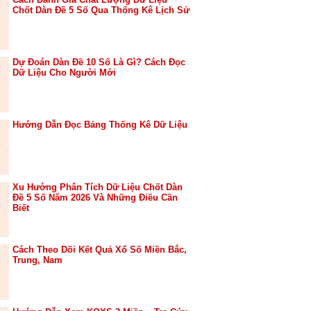
Chốt Dàn Đề 5 Số Qua Thống Kê Lịch Sử
Dự Đoán Dàn Đề 10 Số Là Gì? Cách Đọc
Dữ Liệu Cho Người Mới
Hướng Dẫn Đọc Bảng Thống Kê Dữ Liệu
Xu Hướng Phân Tích Dữ Liệu Chốt Dàn
Đề 5 Số Năm 2026 Và Những Điều Cần
Biết
Cách Theo Dõi Kết Quả Xổ Số Miền Bắc,
Trung, Nam