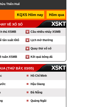
hừa Thiên Huế
KQXS Hôm nay
Hôm qua
 HAY VỀ XỔ SỐ
ch thủ XSMB
Cầu nhiều nháy XSMB
ê tần suất lôtô
Lịch mở thưởng
Quay thử xổ số
B tuần XSMB
Kết quả bóng đá
QUA
(THỨ BẢY, 03/05)
ắc
Hồ Chí Minh
hước
Hậu Giang
n
Đà Nẵng
ng
Quảng Ngãi