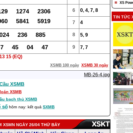
XS Pow
6
0, 4, 7, 8
129 1274 2306
TIN TỨC 
960 5841 5919
7
4
024 236 885
8
5, 9
67 45 04 47
9
7, 7
 13 15 (EQ)
XSMB 100 ngày
XSMB 30 ngày
MB-26-4.jpg
Cầu XSMB
đoán XSMB
ầu bạch thủ XSMB
ổ số
hôm nay: kết quả
SXMB
M
XSMN NGÀY 26/04
THỨ BẢY