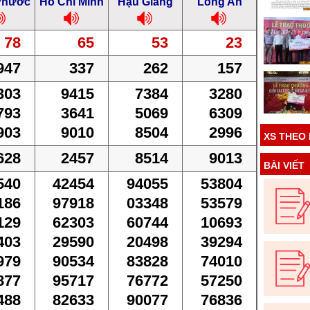
Phước
Hồ Chí Minh
Hậu Giang
Long An
78
65
53
23
947
337
262
157
303
9415
7384
3280
793
3641
5069
6309
903
9010
8504
2996
XS THEO
628
2457
8514
9013
BÀI VIẾT
540
42454
94055
53804
186
97918
03348
53579
129
62303
60744
10693
403
29590
20498
39294
979
90534
83828
74010
877
95717
76772
57250
488
82633
90077
76836