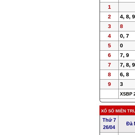
1
2
4, 8, 9
3
8
4
0, 7
5
0
6
7, 9
7
7, 8, 9
8
6, 8
9
3
XSBP 2
XỔ SỐ MIỀN TR
Thứ 7
Đà 
26/04