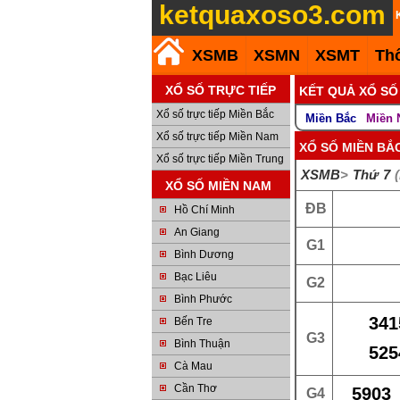
ketquaxoso3.com
XSMB
XSMN
XSMT
Th
XỔ SỐ TRỰC TIẾP
KẾT QUẢ XỔ SỐ
Xổ số trực tiếp Miền Bắc
Miền Bắc
Miền
Xổ số trực tiếp Miền Nam
XỔ SỐ MIỀN BẮ
Xổ số trực tiếp Miền Trung
XSMB
>
Thứ 7
(
XỔ SỐ MIỀN NAM
ĐB
Hồ Chí Minh
An Giang
G1
Bình Dương
Bạc Liêu
G2
Bình Phước
34
Bến Tre
G3
Bình Thuận
52
Cà Mau
Cần Thơ
590
G4