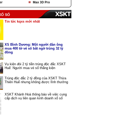
er
Max 3D Pro
XỔ SỐ
Tin tức kqxs mới nhất
XS Bình Dương: Một người đàn ông
mua 400 tờ vé số bất ngờ trúng 32 tỷ
đồng
Vụ kiện đòi 2 tỷ tiền trúng độc đắc XSKT
Huế: Người mua vé số thắng kiện
Trúng độc đắc 2 tỷ đồng của XSKT Thừa
Thiên Huế nhưng không được lĩnh thưởng
XSKT Khánh Hoà thông báo về việc cung
cấp dịch vụ liên quan kinh doanh xổ số