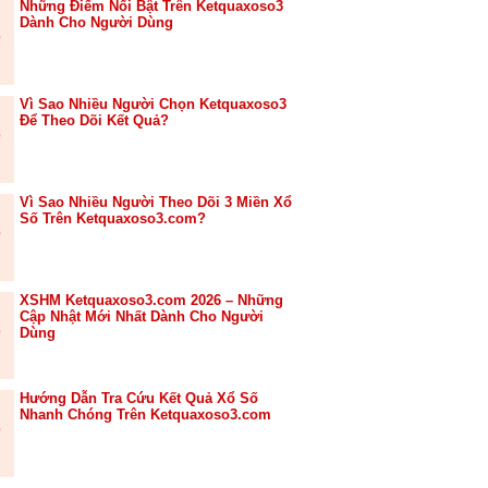
Những Điểm Nổi Bật Trên Ketquaxoso3
Dành Cho Người Dùng
Vì Sao Nhiều Người Chọn Ketquaxoso3
Để Theo Dõi Kết Quả?
Vì Sao Nhiều Người Theo Dõi 3 Miền Xổ
Số Trên Ketquaxoso3.com?
XSHM Ketquaxoso3.com 2026 – Những
Cập Nhật Mới Nhất Dành Cho Người
Dùng
Hướng Dẫn Tra Cứu Kết Quả Xổ Số
Nhanh Chóng Trên Ketquaxoso3.com