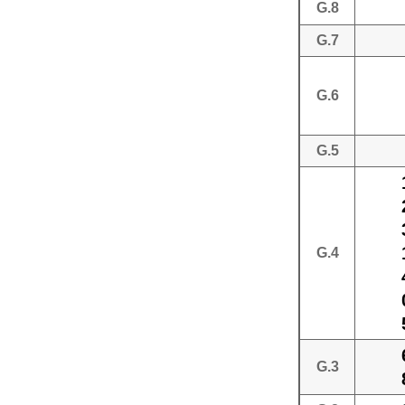
G.8
G.7
G.6
G.5
G.4
G.3