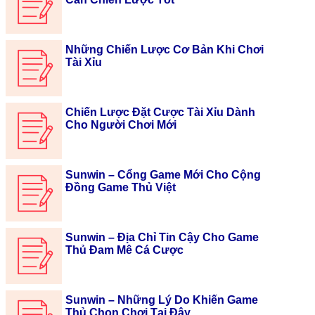
Những Chiến Lược Cơ Bản Khi Chơi
Tài Xỉu
Chiến Lược Đặt Cược Tài Xỉu Dành
Cho Người Chơi Mới
Sunwin – Cổng Game Mới Cho Cộng
Đồng Game Thủ Việt
Sunwin – Địa Chỉ Tin Cậy Cho Game
Thủ Đam Mê Cá Cược
Sunwin – Những Lý Do Khiến Game
Thủ Chọn Chơi Tại Đây