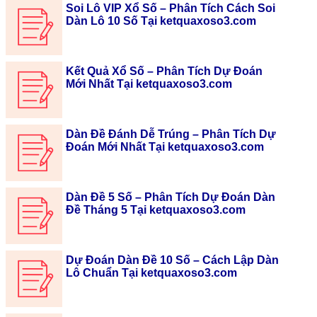
Soi Lô VIP Xổ Số – Phân Tích Cách Soi
Dàn Lô 10 Số Tại ketquaxoso3.com
Kết Quả Xổ Số – Phân Tích Dự Đoán
Mới Nhất Tại ketquaxoso3.com
Dàn Đề Đánh Dễ Trúng – Phân Tích Dự
Đoán Mới Nhất Tại ketquaxoso3.com
Dàn Đề 5 Số – Phân Tích Dự Đoán Dàn
Đề Tháng 5 Tại ketquaxoso3.com
Dự Đoán Dàn Đề 10 Số – Cách Lập Dàn
Lô Chuẩn Tại ketquaxoso3.com