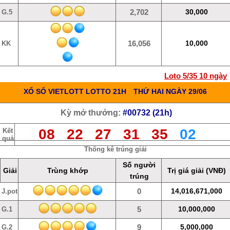
2,702
30,000
G.5
16,056
10,000
KK
Loto 5/35 10 ngày
XỔ SỐ VIETLOTT LOTTO 21H
THỨ HAI NGÀY 29/06
Kỳ mở thưởng:
#00732 (21h)
08 22 27 31 35
02
Kết
quả
Thống kê trúng giải
Số người
Giải
Trùng khớp
Trị giá giải (VNĐ)
trúng
0
14,016,671,000
J.pot
5
10,000,000
G.1
9
5,000,000
G.2