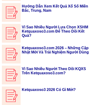
Hướng Dẫn Xem Kết Quả Xổ Số Miền
Bắc, Trung, Nam
Vì Sao Nhiều Người Lựa Chọn XSHM
Ketquaxoso3.com Để Theo Dõi Kết
Quả?
Ketquaxoso3.com 2026 – Những Cập
Nhật Mới Và Trải Nghiệm Người Dùng
Vì Sao Nhiều Người Theo Dõi KQXS
Trên Ketquaxoso3.com?
Ketquaxoso3 2026 Có Gì Mới?