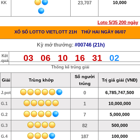
23,707
10,000
KK
Loto 5/35 200 ngày
XỔ SỐ LOTTO VIETLOTT 21H
THỨ HAI NGÀY 06/07
Kỳ mở thưởng:
#00746 (21h)
03 06 10 16 31
02
Kết
quả
Thống kê trúng giải
Số người
Giải
Trùng khớp
Trị giá giải (VNĐ)
trúng
0
6,785,747,500
J.pot
1
10,000,000
G.1
7
5,000,000
G.2
82
500,000
G.3
187
100,000
G.4