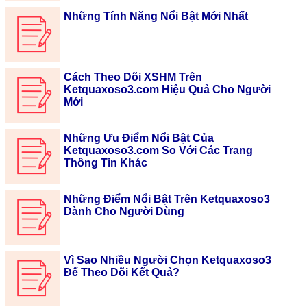
Những Tính Năng Nổi Bật Mới Nhất
Cách Theo Dõi XSHM Trên
Ketquaxoso3.com Hiệu Quả Cho Người
Mới
Những Ưu Điểm Nổi Bật Của
Ketquaxoso3.com So Với Các Trang
Thông Tin Khác
Những Điểm Nổi Bật Trên Ketquaxoso3
Dành Cho Người Dùng
Vì Sao Nhiều Người Chọn Ketquaxoso3
Để Theo Dõi Kết Quả?