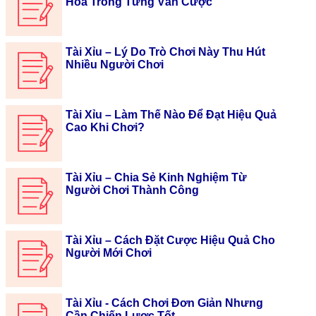
Hóa Trong Từng Ván Cược
Tài Xỉu – Lý Do Trò Chơi Này Thu Hút
Nhiều Người Chơi
Tài Xỉu – Làm Thế Nào Để Đạt Hiệu Quả
Cao Khi Chơi?
Tài Xỉu – Chia Sẻ Kinh Nghiệm Từ
Người Chơi Thành Công
Tài Xỉu – Cách Đặt Cược Hiệu Quả Cho
Người Mới Chơi
Tài Xỉu - Cách Chơi Đơn Giản Nhưng
Cần Chiến Lược Tốt