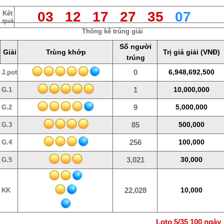
03 12 17 27 35
07
Kết
quả
Thống kê trúng giải
Số người
Giải
Trùng khớp
Trị giá giải (VNĐ)
trúng
0
6,948,692,500
J.pot
1
10,000,000
G.1
9
5,000,000
G.2
85
500,000
G.3
256
100,000
G.4
3,021
30,000
G.5
22,028
10,000
KK
Loto 5/35 100 ngày