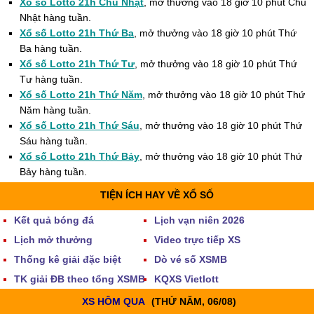
Xổ số Lotto 21h Chủ Nhật
, mở thưởng vào 18 giờ 10 phút Chủ
Nhật hàng tuần.
Xổ số Lotto 21h Thứ Ba
, mở thưởng vào 18 giờ 10 phút Thứ
Ba hàng tuần.
Xổ số Lotto 21h Thứ Tư
, mở thưởng vào 18 giờ 10 phút Thứ
Tư hàng tuần.
Xổ số Lotto 21h Thứ Năm
, mở thưởng vào 18 giờ 10 phút Thứ
Năm hàng tuần.
Xổ số Lotto 21h Thứ Sáu
, mở thưởng vào 18 giờ 10 phút Thứ
Sáu hàng tuần.
Xổ số Lotto 21h Thứ Bảy
, mở thưởng vào 18 giờ 10 phút Thứ
Bảy hàng tuần.
TIỆN ÍCH HAY VỀ XỔ SỐ
Kết quả bóng đá
Lịch vạn niên 2026
Lịch mở thưởng
Video trực tiếp XS
Thống kê giải đặc biệt
Dò vé số XSMB
TK giải ĐB theo tổng XSMB
KQXS Vietlott
XS HÔM QUA
(THỨ NĂM, 06/08)