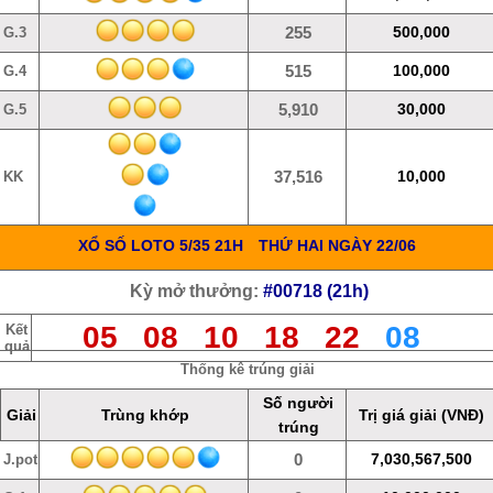
255
500,000
G.3
515
100,000
G.4
5,910
30,000
G.5
37,516
10,000
KK
XỔ SỐ LOTO 5/35 21H
THỨ HAI NGÀY 22/06
Kỳ mở thưởng:
#00718 (21h)
05 08 10 18 22
08
Kết
quả
Thống kê trúng giải
Số người
Giải
Trùng khớp
Trị giá giải (VNĐ)
trúng
0
7,030,567,500
J.pot