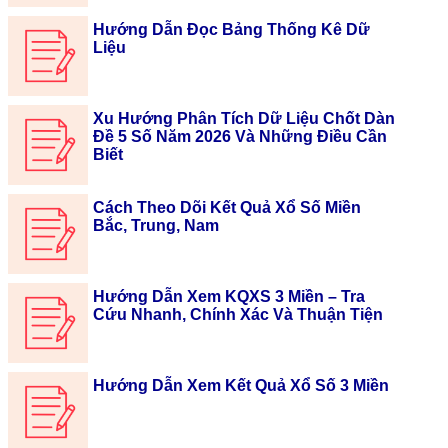
Hướng Dẫn Đọc Bảng Thống Kê Dữ
Liệu
Xu Hướng Phân Tích Dữ Liệu Chốt Dàn
Đề 5 Số Năm 2026 Và Những Điều Cần
Biết
Cách Theo Dõi Kết Quả Xổ Số Miền
Bắc, Trung, Nam
Hướng Dẫn Xem KQXS 3 Miền – Tra
Cứu Nhanh, Chính Xác Và Thuận Tiện
Hướng Dẫn Xem Kết Quả Xổ Số 3 Miền