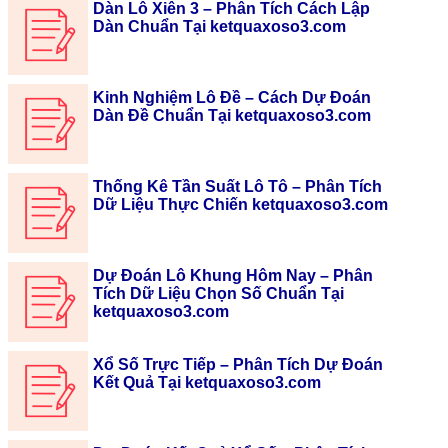
Dàn Lô Xiên 3 – Phân Tích Cách Lập
Dàn Chuẩn Tại ketquaxoso3.com
Kinh Nghiệm Lô Đề – Cách Dự Đoán
Dàn Đề Chuẩn Tại ketquaxoso3.com
Thống Kê Tần Suất Lô Tô – Phân Tích
Dữ Liệu Thực Chiến ketquaxoso3.com
Dự Đoán Lô Khung Hôm Nay – Phân
Tích Dữ Liệu Chọn Số Chuẩn Tại
ketquaxoso3.com
Xổ Số Trực Tiếp – Phân Tích Dự Đoán
Kết Quả Tại ketquaxoso3.com