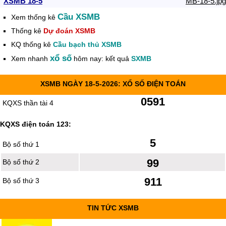
XSMB 18-5
MB-18-5.jpg
Cầu XSMB
Xem thống kê
Thống kê
Dự đoán XSMB
KQ thống kê
Cầu bạch thủ XSMB
xổ số
Xem nhanh
hôm nay: kết quả
SXMB
XSMB
NGÀY 18-5-2026: XỔ SỐ ĐIỆN TOÁN
0591
KQXS thần tài 4
KQXS điện toán 123:
5
Bộ số thứ 1
99
Bộ số thứ 2
911
Bộ số thứ 3
TIN TỨC XSMB