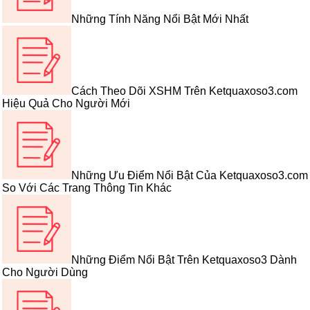
Những Tính Năng Nổi Bật Mới Nhất
Cách Theo Dõi XSHM Trên Ketquaxoso3.com
Hiệu Quả Cho Người Mới
Những Ưu Điểm Nổi Bật Của Ketquaxoso3.com
So Với Các Trang Thông Tin Khác
Những Điểm Nổi Bật Trên Ketquaxoso3 Dành
Cho Người Dùng