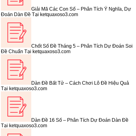
Giải Mã Các Con Số – Phân Tích Ý Nghĩa, Dự
Đoán Dàn Đề Tại ketquaxoso3.com
Chốt Số Đề Tháng 5 – Phân Tích Dự Đoán Soi
Đề Chuẩn Tại ketquaxoso3.com
Dàn Đề Bất Tử – Cách Chơi Lô Đề Hiệu Quả
Tại ketquaxoso3.com
Dàn Đề 16 Số – Phân Tích Dự Đoán Dàn Đề
Tại ketquaxoso3.com