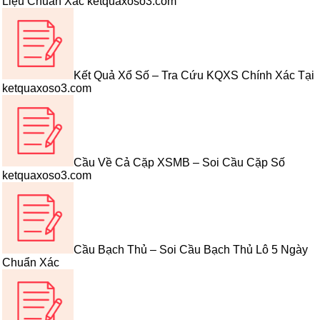
Liệu Chuẩn Xác ketquaxoso3.com
Kết Quả Xổ Số – Tra Cứu KQXS Chính Xác Tại
ketquaxoso3.com
Cầu Về Cả Cặp XSMB – Soi Cầu Cặp Số
ketquaxoso3.com
Cầu Bạch Thủ – Soi Cầu Bạch Thủ Lô 5 Ngày
Chuẩn Xác