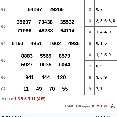
54197 29265
0, 7
2
G2
3
2, 5, 6, 8, 8
35697 70438 35532
G3
71986 48238 64114
4
1, 4, 4, 9
6150 4951 1662 4936
0, 1, 5
5
G4
6
1, 2, 5, 9
8883 5569 8579
G5
5927 0035 0044
7
0, 9
941 444 120
3, 6, 9
8
G6
11 49 70 55
7, 7
9
G7
1 3 5 8 9 11 (AR)
Mã ĐB:
XSMB 100 ngày
XSMB 30 ngày