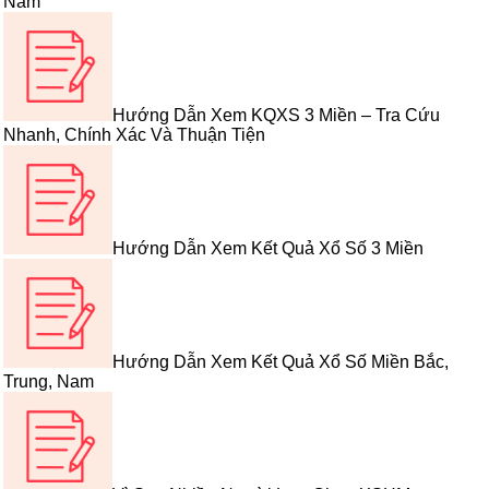
Nam
Hướng Dẫn Xem KQXS 3 Miền – Tra Cứu
Nhanh, Chính Xác Và Thuận Tiện
Hướng Dẫn Xem Kết Quả Xổ Số 3 Miền
Hướng Dẫn Xem Kết Quả Xổ Số Miền Bắc,
Trung, Nam