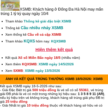
XSMB: Khách hàng ở Đống Đa Hà Nội may mắn
trúng 1 tỷ kỳ quay ngày 10/4
Tham khảo
Thống kê giải đặc biệt XSMB
Cầu nhiều nháy XSMB
Thống kê
Xem thống kê
Cầu về cả cặp XSMB
KQXS
Tham khảo
hôm nay:
KQXSMB
Hiện thêm kết quả
Kết quả
Xổ số Miền Bắc ngày 18/5
(nhiều năm)
Xem thêm
KQXSMB
:
XSMB ngày 14/5/2026
Xem
SXMB
:
XSMB ngày 13/5/2026
ẢNH VÀ KẾT QUẢ TRÚNG THƯỞNG XSMB 18/5/2026: XSMB
Kết quả XSMB ngày 18-5-2026 như sau:
- Giải Đặc Biệt trị giá
500 triệu đồng
là vé số có số
55361
, vé trúng
giải ĐB phải là vé có một trong những ký hiệu sau:
1 3 5 8 9 11 (AR)
,
nếu ký hiệu trên vé không trùng, khách hàng sẽ trúng giải phụ ĐB trị
giá
25 triệu đồng
- Giải Nhất trị giá
10 triệu đồng
thuộc về khách hàng sở hữu vé có