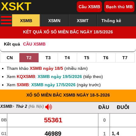
XSKT
Cầu XSMB
Bạch thủ MB
XSMB
XSMN
XSMT
Thống kê
KẾT QUẢ XỔ SỐ MIỀN BẮC NGÀY 18/5/2026
Kết quả
CẦU XSMB
CN
T2
T3
T4
T5
T6
T7
Tham khảo
XSMB ngày 18/5
(nhiều năm)
Xem
KQXSMB
:
XSMB ngày 19/5/2026
(tiếp theo)
Xem
SXMB
:
XSMB ngày 17/5/2026
(ngày trước)
XỔ SỐ MIỀN BẮC
XSMB NGÀY 18-5-2026
XSMB
>
Thứ 2
(Hà Nội)
ĐẦU
ĐUÔI
55361
0
ĐB
46989
1, 4
1
G1