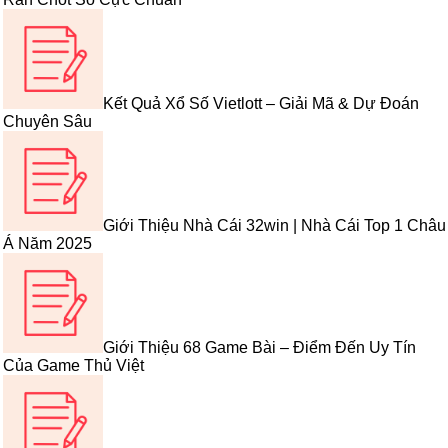
Kết Quả Xổ Số Vietlott – Giải Mã & Dự Đoán
Chuyên Sâu
Giới Thiệu Nhà Cái 32win | Nhà Cái Top 1 Châu
Á Năm 2025
Giới Thiệu 68 Game Bài – Điểm Đến Uy Tín
Của Game Thủ Việt