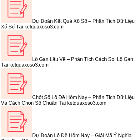
Dự Đoán Kết Quả Xổ Số – Phân Tích Dữ Liệu
Xổ Số Tại ketquaxoso3.com
Lô Gan Lâu Về – Phân Tích Cách Soi Lô Gan
Tại ketquaxoso3.com
Chốt Số Lô Đề Hôm Nay – Phân Tích Dữ Liệu
Và Cách Chọn Số Chuẩn Tại ketquaxoso3.com
Dự Đoán Lô Đề Hôm Nay – Giải Mã Ý Nghĩa