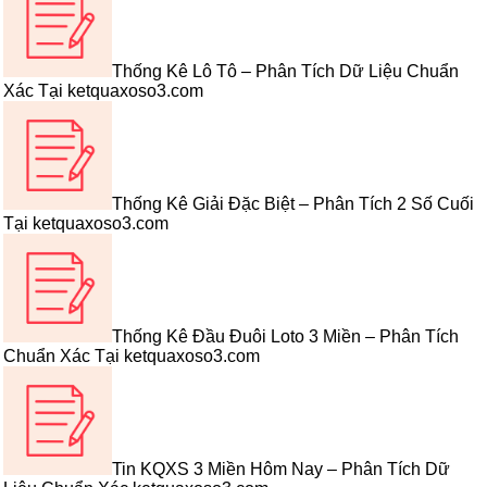
Thống Kê Lô Tô – Phân Tích Dữ Liệu Chuẩn
Xác Tại ketquaxoso3.com
Thống Kê Giải Đặc Biệt – Phân Tích 2 Số Cuối
Tại ketquaxoso3.com
Thống Kê Đầu Đuôi Loto 3 Miền – Phân Tích
Chuẩn Xác Tại ketquaxoso3.com
Tin KQXS 3 Miền Hôm Nay – Phân Tích Dữ