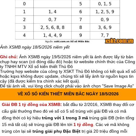
Ảnh XSMB ngày 18/5/2026 niêm yết
Ghi chú:
Ảnh XSMB ngày 19/5/2026 niêm yết là ảnh được lấy từ bản
chụp hay scan (có đóng dấu đỏ) hoặc từ website chính thức của Công
ty TNHH MTV Xổ số kiến thiết Thủ Đô
Trường hợp website của công ty XSKT Thủ Đô không có kết quả xổ số
hoặc kqxs không được update, chúng tôi sẽ lấy ảnh từ nguồn kqxs tin
cậy (đã được kiểm tra chính xác kết quả).
Để tải ảnh về, vui lòng click chuột phải vào ảnh chọn "Save Image As"
VỀ
XỔ SỐ KIẾN THIẾT MIỀN BẮC
NGÀY 18/5/2026
Giải ĐB 1 tỷ đồng của XSMB:
bắt đầu từ 2/2016, XSMB thay đổi cơ
cấu giải thưởng theo đó vé số có 5 số trùng với giải ĐB và có mã
đồng thời có ký hiệu
trùng với 1 trong 3 mã
trúng giải ĐB (trên tổng
15 mã tất cả) sẽ trúng giải ĐB lên tới
1 tỷ đồng
. Các vé mã không
trùng còn lại sẽ
trúng giải phụ Đặc Biệt
trị giá 20 triệu đồng mỗi