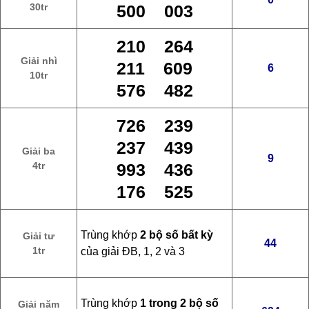
30tr
500 003
210 264
Giải nhì
211 609
6
10tr
576 482
726 239
237 439
Giải ba
9
4tr
993 436
176 525
Trùng khớp
2 bộ số bất kỳ
Giải tư
44
1tr
của giải ĐB, 1, 2 và 3
Trùng khớp
1 trong 2 bộ số
Giải năm