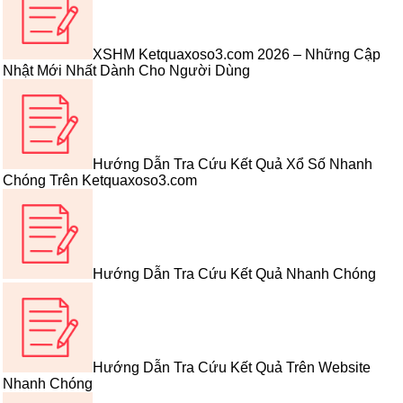
XSHM Ketquaxoso3.com 2026 – Những Cập
Nhật Mới Nhất Dành Cho Người Dùng
Hướng Dẫn Tra Cứu Kết Quả Xổ Số Nhanh
Chóng Trên Ketquaxoso3.com
Hướng Dẫn Tra Cứu Kết Quả Nhanh Chóng
Hướng Dẫn Tra Cứu Kết Quả Trên Website
Nhanh Chóng