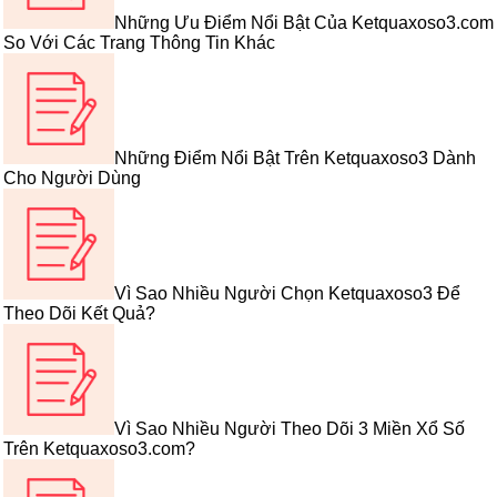
Những Ưu Điểm Nổi Bật Của Ketquaxoso3.com
So Với Các Trang Thông Tin Khác
Những Điểm Nổi Bật Trên Ketquaxoso3 Dành
Cho Người Dùng
Vì Sao Nhiều Người Chọn Ketquaxoso3 Để
Theo Dõi Kết Quả?
Vì Sao Nhiều Người Theo Dõi 3 Miền Xổ Số
Trên Ketquaxoso3.com?