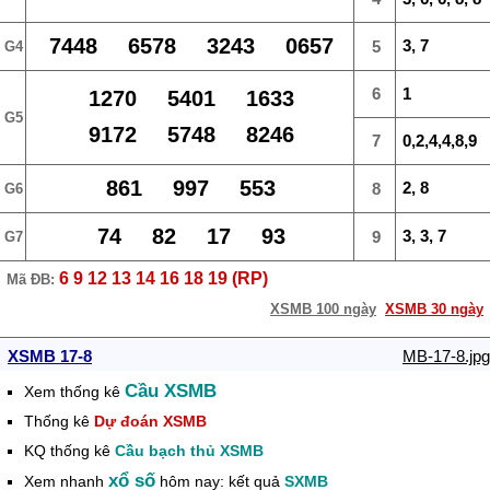
7448 6578 3243 0657
3, 7
5
G4
6
1
1270 5401 1633
G5
9172 5748 8246
7
0,2,4,4,8,9
861 997 553
2, 8
8
G6
74 82 17 93
3, 3, 7
9
G7
6 9 12 13 14 16 18 19 (RP)
Mã ĐB:
XSMB 100 ngày
XSMB 30 ngày
XSMB 17-8
MB-17-8.jpg
Cầu XSMB
Xem thống kê
Thống kê
Dự đoán XSMB
KQ thống kê
Cầu bạch thủ XSMB
xổ số
Xem nhanh
hôm nay: kết quả
SXMB