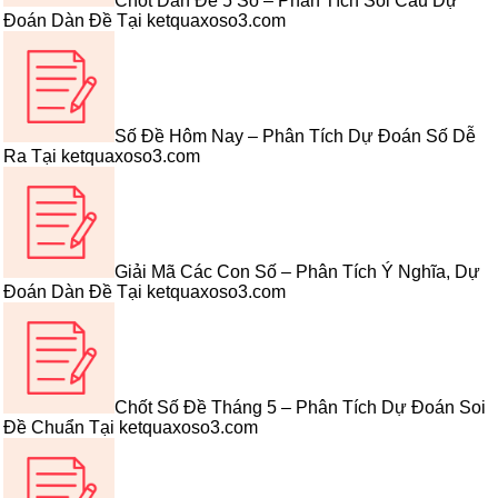
Chốt Dàn Đề 5 Số – Phân Tích Soi Cầu Dự
Đoán Dàn Đề Tại ketquaxoso3.com
Số Đề Hôm Nay – Phân Tích Dự Đoán Số Dễ
Ra Tại ketquaxoso3.com
Giải Mã Các Con Số – Phân Tích Ý Nghĩa, Dự
Đoán Dàn Đề Tại ketquaxoso3.com
Chốt Số Đề Tháng 5 – Phân Tích Dự Đoán Soi
Đề Chuẩn Tại ketquaxoso3.com