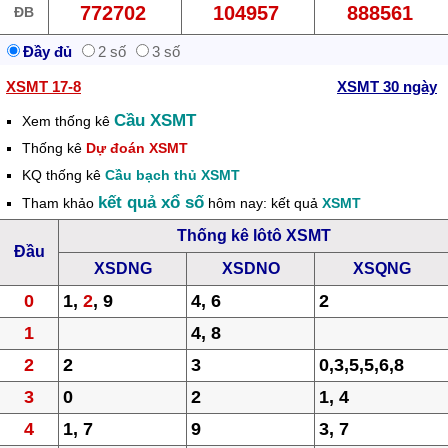
772702
104957
888561
ĐB
Đầy đủ
2 số
3 số
XSMT 17-8
XSMT 30 ngày
Cầu XSMT
Xem thống kê
Thống kê
Dự đoán XSMT
KQ thống kê
Cầu bạch thủ XSMT
kết quả xổ số
Tham khảo
hôm nay: kết quả
XSMT
Thống kê lôtô XSMT
Đầu
XSDNG
XSDNO
XSQNG
0
1,
2
, 9
4, 6
2
1
4, 8
2
2
3
0,3,5,5,6,8
3
0
2
1, 4
4
1, 7
9
3, 7