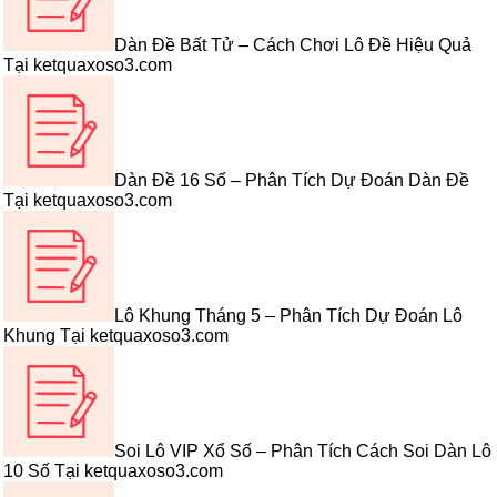
Dàn Đề Bất Tử – Cách Chơi Lô Đề Hiệu Quả
Tại ketquaxoso3.com
Dàn Đề 16 Số – Phân Tích Dự Đoán Dàn Đề
Tại ketquaxoso3.com
Lô Khung Tháng 5 – Phân Tích Dự Đoán Lô
Khung Tại ketquaxoso3.com
Soi Lô VIP Xổ Số – Phân Tích Cách Soi Dàn Lô
10 Số Tại ketquaxoso3.com