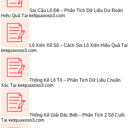
Soi Cầu Lô Đề – Phân Tích Dữ Liệu Dự Đoán
Hiệu Quả Tại ketquaxoso3.com
Lô Xiên Xổ Số – Cách Soi Lô Xiên Hiệu Quả Tại
ketquaxoso3.com
Thống Kê Lô Tô – Phân Tích Dữ Liệu Chuẩn
Xác Tại ketquaxoso3.com
Thống Kê Giải Đặc Biệt – Phân Tích 2 Số Cuối
Tại ketquaxoso3.com