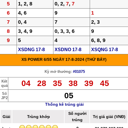
5
1, 2, 8
0, 2,
7
,
7
6
4, 6
9
1
7
0, 4
7
2, 3
8
3, 4, 9
0, 3, 3, 6
9
9
5
4
6, 8, 9
XSDNG 17-8
XSDNO 17-8
XSQNG 17-8
XS POWER 6/55
NGÀY 17-8-2024
(
THỨ BẢY
)
Kỳ mở thưởng:
#01075
04 28 35 38 39 45
Kết
quả
05
Số
JP2
Thống kê trúng giải
Số người
Giải
Trùng khớp
Trị giá giải (VNĐ)
trúng