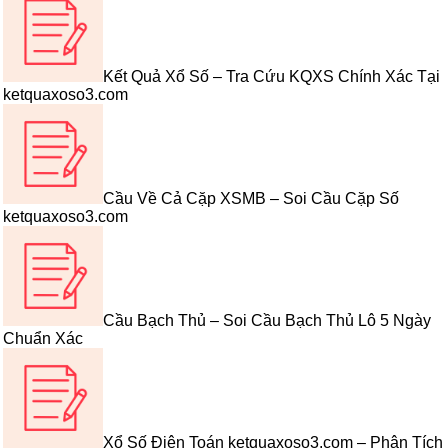
Kết Quả Xổ Số – Tra Cứu KQXS Chính Xác Tại
ketquaxoso3.com
Cầu Về Cả Cặp XSMB – Soi Cầu Cặp Số
ketquaxoso3.com
Cầu Bạch Thủ – Soi Cầu Bạch Thủ Lô 5 Ngày
Chuẩn Xác
Xổ Số Điện Toán ketquaxoso3.com – Phân Tích