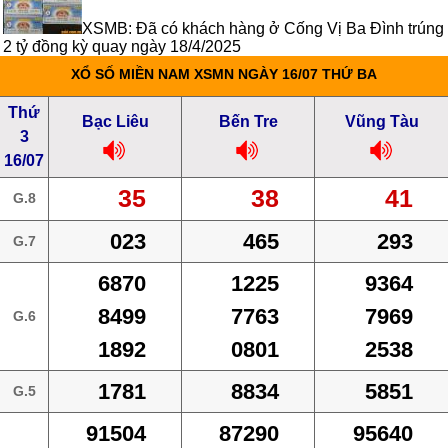
XSMB: Đã có khách hàng ở Cống Vị Ba Đình trúng
2 tỷ đồng kỳ quay ngày 18/4/2025
XỔ SỐ MIỀN NAM
XSMN NGÀY 16/07
THỨ BA
Thứ
Bạc Liêu
Bến Tre
Vũng Tàu
3
16/07
35
38
41
G.8
023
465
293
G.7
6870
1225
9364
8499
7763
7969
G.6
1892
0801
2538
1781
8834
5851
G.5
91504
87290
95640