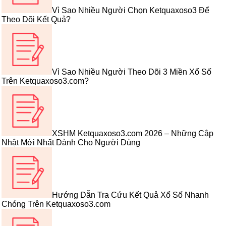
Vì Sao Nhiều Người Chọn Ketquaxoso3 Để
Theo Dõi Kết Quả?
Vì Sao Nhiều Người Theo Dõi 3 Miền Xổ Số
Trên Ketquaxoso3.com?
XSHM Ketquaxoso3.com 2026 – Những Cập
Nhật Mới Nhất Dành Cho Người Dùng
Hướng Dẫn Tra Cứu Kết Quả Xổ Số Nhanh
Chóng Trên Ketquaxoso3.com