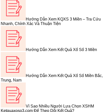
Hướng Dẫn Xem KQXS 3 Miền – Tra Cứu
Nhanh, Chính Xác Và Thuận Tiện
Hướng Dẫn Xem Kết Quả Xổ Số 3 Miền
Hướng Dẫn Xem Kết Quả Xổ Số Miền Bắc,
Trung, Nam
Vì Sao Nhiều Người Lựa Chọn XSHM
Ketquaxoso3.com Để Theo Dõi Kết Quả?