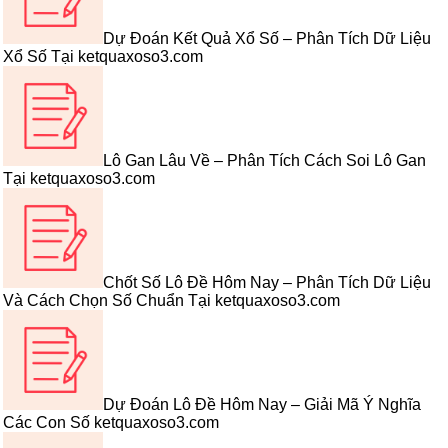
Dự Đoán Kết Quả Xổ Số – Phân Tích Dữ Liệu
Xổ Số Tại ketquaxoso3.com
Lô Gan Lâu Về – Phân Tích Cách Soi Lô Gan
Tại ketquaxoso3.com
Chốt Số Lô Đề Hôm Nay – Phân Tích Dữ Liệu
Và Cách Chọn Số Chuẩn Tại ketquaxoso3.com
Dự Đoán Lô Đề Hôm Nay – Giải Mã Ý Nghĩa
Các Con Số ketquaxoso3.com